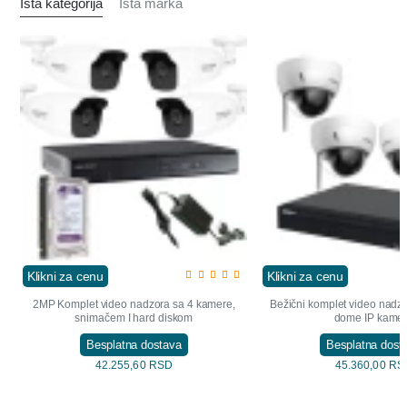
Ista kategorija
Ista marka
Klikni za cenu
Klikni za cenu
2MP Komplet video nadzora sa 4 kamere,
Bežični komplet video nadz
snimačem I hard diskom
dome IP kame
Besplatna dostava
Besplatna dost
42.255,60 RSD
45.360,00 RS