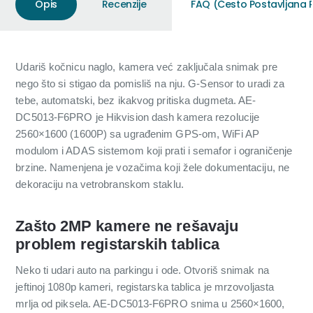
Opis
Recenzije
FAQ (Često Postavljana P
Udariš kočnicu naglo, kamera već zaključala snimak pre
nego što si stigao da pomisliš na nju. G-Sensor to uradi za
tebe, automatski, bez ikakvog pritiska dugmeta. AE-
DC5013-F6PRO je Hikvision dash kamera rezolucije
2560×1600 (1600P) sa ugrađenim GPS-om, WiFi AP
modulom i ADAS sistemom koji prati i semafor i ograničenje
brzine. Namenjena je vozačima koji žele dokumentaciju, ne
dekoraciju na vetrobranskom staklu.
Zašto 2MP kamere ne rešavaju
problem registarskih tablica
Neko ti udari auto na parkingu i ode. Otvoriš snimak na
jeftinoj 1080p kameri, registarska tablica je mrzovoljasta
mrlja od piksela. AE-DC5013-F6PRO snima u 2560×1600,