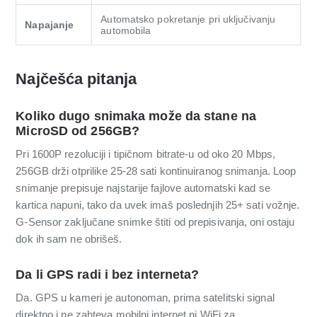
Automatsko pokretanje pri uključivanju
Napajanje
automobila
Najčešća pitanja
Koliko dugo snimaka može da stane na
MicroSD od 256GB?
Pri 1600P rezoluciji i tipičnom bitrate-u od oko 20 Mbps,
256GB drži otprilike 25-28 sati kontinuiranog snimanja. Loop
snimanje prepisuje najstarije fajlove automatski kad se
kartica napuni, tako da uvek imaš poslednjih 25+ sati vožnje.
G-Sensor zaključane snimke štiti od prepisivanja, oni ostaju
dok ih sam ne obrišeš.
Da li GPS radi i bez interneta?
Da. GPS u kameri je autonoman, prima satelitski signal
direktno i ne zahteva mobilni internet ni WiFi za