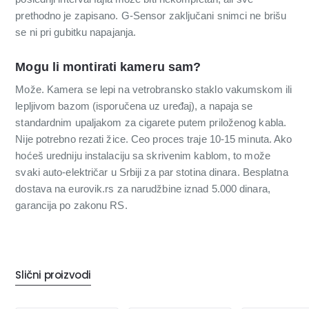
prethodno je zapisano. G-Sensor zaključani snimci ne brišu
se ni pri gubitku napajanja.
Mogu li montirati kameru sam?
Može. Kamera se lepi na vetrobransko staklo vakumskom ili
lepljivom bazom (isporučena uz uređaj), a napaja se
standardnim upaljakom za cigarete putem priloženog kabla.
Nije potrebno rezati žice. Ceo proces traje 10-15 minuta. Ako
hoćeš uredniju instalaciju sa skrivenim kablom, to može
svaki auto-električar u Srbiji za par stotina dinara. Besplatna
dostava na eurovik.rs za narudžbine iznad 5.000 dinara,
garancija po zakonu RS.
Slični proizvodi