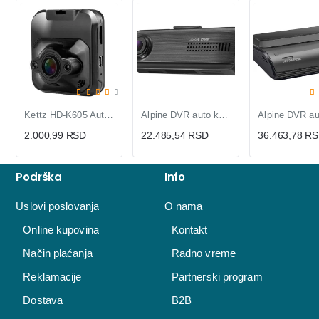
Kettz HD-K605 Auto Kamera DVR 1080p sa Noćnim Režimom
Alpine DVR auto kamera DVR-F220 1080P
2.000,99 RSD
22.485,54 RSD
36.463,78 R
Podrška
Info
Uslovi poslovanja
O nama
Online kupovina
Kontakt
Način plaćanja
Radno vreme
Reklamacije
Partnerski program
Dostava
B2B