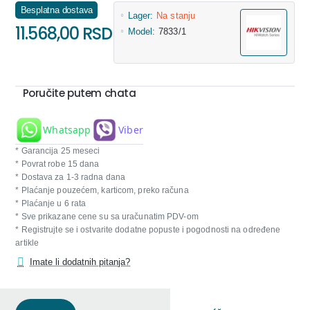
Besplatna dostava
Lager:
Na stanju
11.568,00 RSD
Model:
7833/1
Poručite putem chata
Whatsapp
Viber
* Garancija 25 meseci
* Povrat robe 15 dana
* Dostava za 1-3 radna dana
* Plaćanje pouzećem, karticom, preko računa
* Plaćanje u 6 rata
* Sve prikazane cene su sa uračunatim PDV-om
* Registrujte se i ostvarite dodatne popuste i pogodnosti na određene
artikle
Imate li dodatnih pitanja?