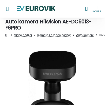
KORPA
Auto kamera Hikvision AE-DC5013-
F6PRO
Video nadzor
Kamere za video nadzor
Auto kamere
Hik
home