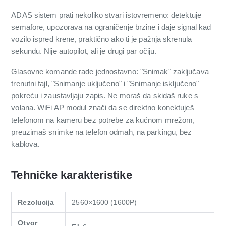
ADAS sistem prati nekoliko stvari istovremeno: detektuje
semafore, upozorava na ograničenje brzine i daje signal kad
vozilo ispred krene, praktično ako ti je pažnja skrenula
sekundu. Nije autopilot, ali je drugi par očiju.
Glasovne komande rade jednostavno: "Snimak" zaključava
trenutni fajl, "Snimanje uključeno" i "Snimanje isključeno"
pokreću i zaustavljaju zapis. Ne moraš da skidaš ruke s
volana. WiFi AP modul znači da se direktno konektuješ
telefonom na kameru bez potrebe za kućnom mrežom,
preuzimaš snimke na telefon odmah, na parkingu, bez
kablova.
Tehničke karakteristike
Rezolucija
2560×1600 (1600P)
Otvor