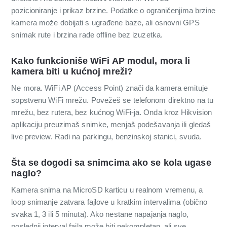
pozicioniranje i prikaz brzine. Podatke o ograničenjima brzine
kamera može dobijati s ugrađene baze, ali osnovni GPS
snimak rute i brzina rade offline bez izuzetka.
Kako funkcioniše WiFi AP modul, mora li
kamera biti u kućnoj mreži?
Ne mora. WiFi AP (Access Point) znači da kamera emituje
sopstvenu WiFi mrežu. Povežeš se telefonom direktno na tu
mrežu, bez rutera, bez kućnog WiFi-ja. Onda kroz Hikvision
aplikaciju preuzimaš snimke, menjaš podešavanja ili gledaš
live preview. Radi na parkingu, benzinskoj stanici, svuda.
Šta se dogodi sa snimcima ako se kola ugase
naglo?
Kamera snima na MicroSD karticu u realnom vremenu, a
loop snimanje zatvara fajlove u kratkim intervalima (obično
svaka 1, 3 ili 5 minuta). Ako nestane napajanja naglo,
poslednji interval fajla može biti nekompletan, ali sve