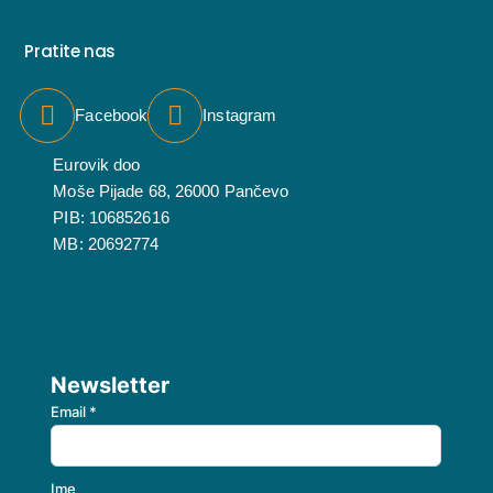
Pratite nas
Facebook
Instagram
Eurovik doo
Moše Pijade 68, 26000 Pančevo
PIB: 106852616
MB: 20692774