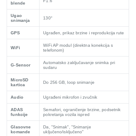
F1.6
blende
Ugao
130°
snimanja
GPS
Ugrađen, prikaz brzine i reprodukcija rute
WiFi AP modul (direktna konekcija s
WiFi
telefonom)
Automatsko zaključavanje snimka pri
G-Sensor
sudaru
MicroSD
Do 256 GB, loop snimanje
kartica
Audio
Ugrađeni mikrofon i zvučnik
ADAS
Semafori, ograničenje brzine, podsetnik
funkcije
pokretanja vozila ispred
Glasovne
Da, "Snimak", "Snimanje
komande
uključeno/isključeno"