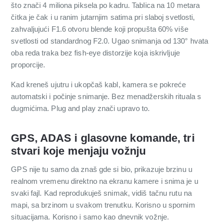
što znači 4 miliona piksela po kadru. Tablica na 10 metara
čitka je čak i u ranim jutarnjim satima pri slaboj svetlosti,
zahvaljujući F1.6 otvoru blende koji propušta 60% više
svetlosti od standardnog F2.0. Ugao snimanja od 130° hvata
oba reda traka bez fish-eye distorzije koja iskrivljuje
proporcije.
Kad kreneš ujutru i ukopčaš kabl, kamera se pokreće
automatski i počinje snimanje. Bez menadžerskih rituala s
dugmićima. Plug and play znači upravo to.
GPS, ADAS i glasovne komande, tri
stvari koje menjaju vožnju
GPS nije tu samo da znaš gde si bio, prikazuje brzinu u
realnom vremenu direktno na ekranu kamere i snima je u
svaki fajl. Kad reprodukuješ snimak, vidiš tačnu rutu na
mapi, sa brzinom u svakom trenutku. Korisno u spornim
situacijama. Korisno i samo kao dnevnik vožnje.