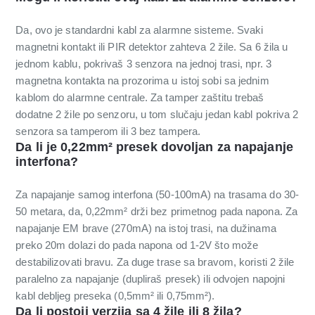
Da, ovo je standardni kabl za alarmne sisteme. Svaki
magnetni kontakt ili PIR detektor zahteva 2 žile. Sa 6 žila u
jednom kablu, pokrivaš 3 senzora na jednoj trasi, npr. 3
magnetna kontakta na prozorima u istoj sobi sa jednim
kablom do alarmne centrale. Za tamper zaštitu trebaš
dodatne 2 žile po senzoru, u tom slučaju jedan kabl pokriva 2
senzora sa tamperom ili 3 bez tampera.
Da li je 0,22mm² presek dovoljan za napajanje
interfona?
Za napajanje samog interfona (50-100mA) na trasama do 30-
50 metara, da, 0,22mm² drži bez primetnog pada napona. Za
napajanje EM brave (270mA) na istoj trasi, na dužinama
preko 20m dolazi do pada napona od 1-2V što može
destabilizovati bravu. Za duge trase sa bravom, koristi 2 žile
paralelno za napajanje (dupliraš presek) ili odvojen napojni
kabl debljeg preseka (0,5mm² ili 0,75mm²).
Da li postoji verzija sa 4 žile ili 8 žila?