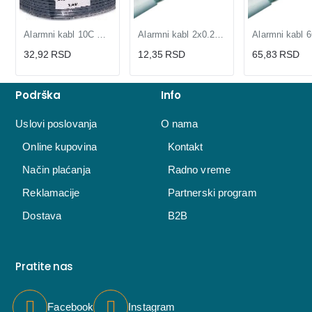
Alarmni kabl 10C CCA 10x0,2mm
Alarmni kabl 2x0.2mm CCA, dvožilni, sivi, pakovanje 100m
32,92 RSD
12,35 RSD
65,83 RSD
Podrška
Info
Uslovi poslovanja
O nama
Online kupovina
Kontakt
Način plaćanja
Radno vreme
Reklamacije
Partnerski program
Dostava
B2B
Pratite nas
Facebook
Instagram