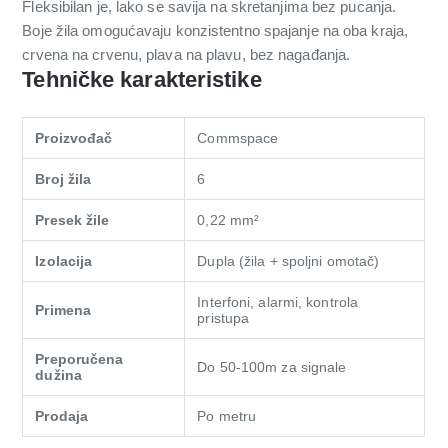
Fleksibilan je, lako se savija na skretanjima bez pucanja.
Boje žila omogućavaju konzistentno spajanje na oba kraja,
crvena na crvenu, plava na plavu, bez nagađanja.
Tehničke karakteristike
Proizvođač
Commspace
Broj žila
6
Presek žile
0,22 mm²
Izolacija
Dupla (žila + spoljni omotač)
Interfoni, alarmi, kontrola
Primena
pristupa
Preporučena
Do 50-100m za signale
dužina
Prodaja
Po metru