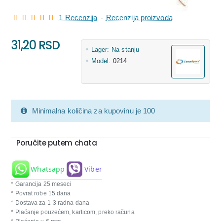
1 Recenzija
-
Recenzija proizvoda
31,20 RSD
Lager:
Na stanju
Model:
0214
Minimalna količina za kupovinu je 100
Poručite putem chata
Whatsapp
Viber
* Garancija 25 meseci
* Povrat robe 15 dana
* Dostava za 1-3 radna dana
* Plaćanje pouzećem, karticom, preko računa