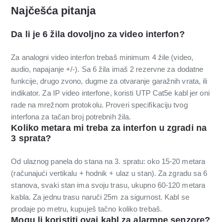
Najčešća pitanja
Da li je 6 žila dovoljno za video interfon?
Za analogni video interfon trebaš minimum 4 žile (video,
audio, napajanje +/-). Sa 6 žila imaš 2 rezervne za dodatne
funkcije, drugo zvono, dugme za otvaranje garažnih vrata, ili
indikator. Za IP video interfone, koristi UTP Cat5e kabl jer oni
rade na mrežnom protokolu. Proveri specifikaciju tvog
interfona za tačan broj potrebnih žila.
Koliko metara mi treba za interfon u zgradi na
3 sprata?
Od ulaznog panela do stana na 3. spratu: oko 15-20 metara
(računajući vertikalu + hodnik + ulaz u stan). Za zgradu sa 6
stanova, svaki stan ima svoju trasu, ukupno 60-120 metara
kabla. Za jednu trasu naruči 25m za sigurnost. Kabl se
prodaje po metru, kupuješ tačno koliko trebaš.
Mogu li koristiti ovaj kabl za alarmne senzore?