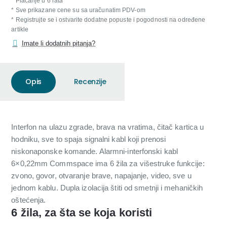
* Plaćanje u 6 rata
* Sve prikazane cene su sa uračunatim PDV-om
* Registrujte se i ostvarite dodatne popuste i pogodnosti na određene
artikle
Imate li dodatnih pitanja?
Opis
Recenzije
Interfon na ulazu zgrade, brava na vratima, čitač kartica u
hodniku, sve to spaja signalni kabl koji prenosi
niskonaponske komande. Alarmni-interfonski kabl
6×0,22mm Commspace ima 6 žila za višestruke funkcije:
zvono, govor, otvaranje brave, napajanje, video, sve u
jednom kablu. Dupla izolacija štiti od smetnji i mehaničkih
oštećenja.
6 žila, za šta se koja koristi