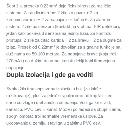
Šest žila preseka 0,22mm² daje fleksibilnost za različite
sisteme. Za audio interfon: 2 žile za govor + 2 za
zvono/otvaranje + 2 za napajanje = tačno 6. Za alarmni
sistem: 2 žile po senzoru (kontakt na vratima, PIR detektor),
jedan kabl pokriva 3 senzora na jednoj trasi. Za kontrolu
pristupa: 2 žile za čitač kartica + 2 za bravu + 2 za dugme za
izlaz. Presek od 0,22mm² je dovoljan za signalne funkcije na
dužinama do 50-100 metara. Za napajanje brave (koja troši
270mA+) na dužim trasama, koristi deblji kabl ili odvojeno
napajanje.
Dupla izolacija i gde ga voditi
Svaka žila ima sopstvenu izolaciju u boji (za lakše
razlikovanje), plus zajednički spoljni omotač koji štiti ceo
snop od vlage i mehaničkih oštećenja. Vodi ga kroz zid,
kanalicu, PVC cev ili kanal. Može i po fasadi sa obujmicama,
spoljni omotač trpi normalne vremenske uslove. Za
ukopavanje u zemlju, stavi ga u zaštitnu PVC cev.