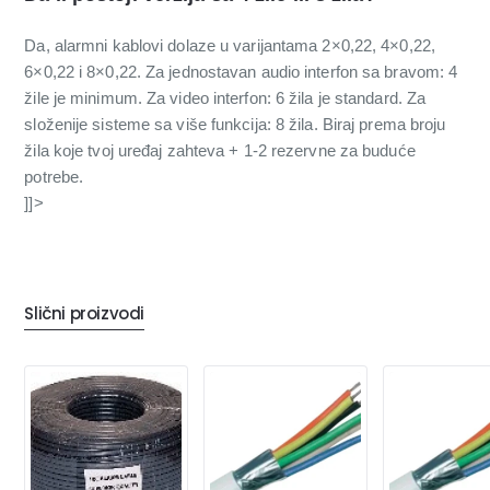
Da, alarmni kablovi dolaze u varijantama 2×0,22, 4×0,22,
6×0,22 i 8×0,22. Za jednostavan audio interfon sa bravom: 4
žile je minimum. Za video interfon: 6 žila je standard. Za
složenije sisteme sa više funkcija: 8 žila. Biraj prema broju
žila koje tvoj uređaj zahteva + 1-2 rezervne za buduće
potrebe.
]]>
Slični proizvodi