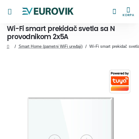
KORPA
Wi-Fi smart prekidač svetla sa N
provodnikom 2x5A
Smart Home (pametni WiFi uređaji)
Wi-Fi smart prekidač svet
home