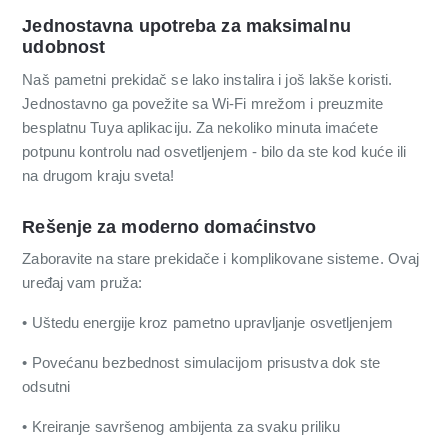
Jednostavna upotreba za maksimalnu
udobnost
Naš pametni prekidač se lako instalira i još lakše koristi.
Jednostavno ga povežite sa Wi-Fi mrežom i preuzmite
besplatnu Tuya aplikaciju. Za nekoliko minuta imaćete
potpunu kontrolu nad osvetljenjem - bilo da ste kod kuće ili
na drugom kraju sveta!
Rešenje za moderno domaćinstvo
Zaboravite na stare prekidače i komplikovane sisteme. Ovaj
uređaj vam pruža:
• Uštedu energije kroz pametno upravljanje osvetljenjem
• Povećanu bezbednost simulacijom prisustva dok ste
odsutni
• Kreiranje savršenog ambijenta za svaku priliku