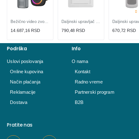
Bežično video zvono T-IP PRO – Smart Wi-Fi + Kamera
Daljinski upravljač za smart module RC-PK01, 2 tastera, CR2032, do 30 m domet
14.687,16 RSD
790,48 RSD
670,72 RSD
Podrška
Info
Uslovi poslovanja
O nama
Online kupovina
Kontakt
Način plaćanja
Radno vreme
Reklamacije
Partnerski program
Dostava
B2B
Pratite nas