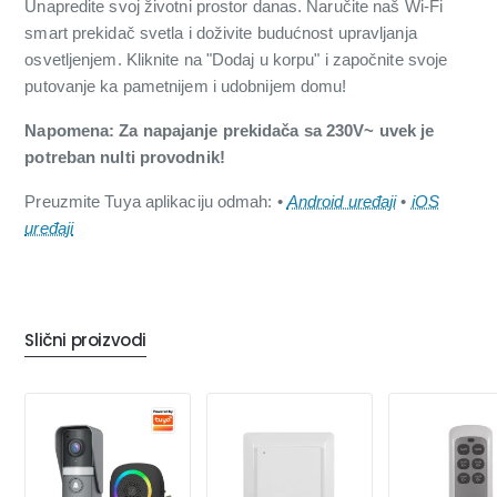
Unapredite svoj životni prostor danas. Naručite naš Wi-Fi
smart prekidač svetla i doživite budućnost upravljanja
osvetljenjem. Kliknite na "Dodaj u korpu" i započnite svoje
putovanje ka pametnijem i udobnijem domu!
Napomena: Za napajanje prekidača sa 230V~ uvek je
potreban nulti provodnik!
Preuzmite Tuya aplikaciju odmah: •
Android uređaji
•
iOS
uređaji
Slični proizvodi