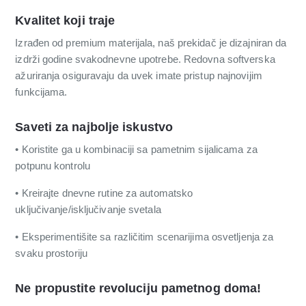
Kvalitet koji traje
Izrađen od premium materijala, naš prekidač je dizajniran da
izdrži godine svakodnevne upotrebe. Redovna softverska
ažuriranja osiguravaju da uvek imate pristup najnovijim
funkcijama.
Saveti za najbolje iskustvo
• Koristite ga u kombinaciji sa pametnim sijalicama za
potpunu kontrolu
• Kreirajte dnevne rutine za automatsko
uključivanje/isključivanje svetala
• Eksperimentišite sa različitim scenarijima osvetljenja za
svaku prostoriju
Ne propustite revoluciju pametnog doma!