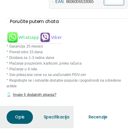
EAN:
8606006533065
Poručite putem chata
Whatsapp
Viber
* Garancija 25 meseci
* Povrat robe 15 dana
* Dostava za 1-3 radna dana
* Plaćanje pouzećem, karticom, preko računa
* Plaćanje u 6 rata
* Sve prikazane cene su sa uračunatim PDV-om
* Registrujte se i ostvarite dodatne popuste i pogodnosti na određene
artikle
Imate li dodatnih pitanja?
Opis
Specifikacija
Recenzije