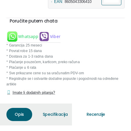
EAN:
8605043306410
Poručite putem chata
Whatsapp
Viber
* Garancija 25 meseci
* Povrat robe 15 dana
* Dostava za 1-3 radna dana
* Plaćanje pouzećem, karticom, preko računa
* Plaćanje u 6 rata
* Sve prikazane cene su sa uračunatim PDV-om
* Registrujte se i ostvarite dodatne popuste i pogodnosti na određene
artikle
Imate li dodatnih pitanja?
Opis
Specifikacija
Recenzije