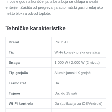
ni posle godina korišćenja, a bela boja se uklapa u svaki
enterijer. Zaštita od pregrevanja automatski gasi uređaj ako
nešto blokira odvod toplote.
Tehničke karakteristike
Brend
PROSTO
Tip
Wi-Fi konvektorska grejalica
Snaga
1.000 W / 2.000 W (2 nivoa)
Tip grejača
Aluminijumski X grejač
Termostat
Da
Tajmer
Da, do 15 sati
Wi-Fi kontrola
Da (aplikacija za iOS/Android)