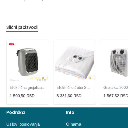
Slični proizvodi
Električna grejalica CF17 400W
Električno ćebe SENCOR SUB 2700WH
1.500,50 RSD
8.331,60 RSD
1.567,52 RS
Podrška
Info
Uslovi poslovanja
O nama