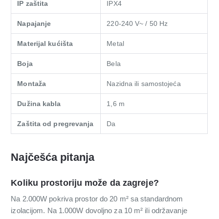
IP zaštita
IPX4
Napajanje
220-240 V~ / 50 Hz
Materijal kućišta
Metal
Boja
Bela
Montaža
Nazidna ili samostojeća
Dužina kabla
1,6 m
Zaštita od pregrevanja
Da
Najčešća pitanja
Koliku prostoriju može da zagreje?
Na 2.000W pokriva prostor do 20 m² sa standardnom
izolacijom. Na 1.000W dovoljno za 10 m² ili održavanje