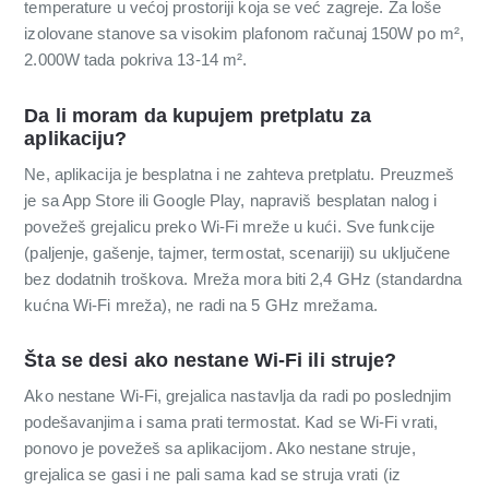
temperature u većoj prostoriji koja se već zagreje. Za loše
izolovane stanove sa visokim plafonom računaj 150W po m²,
2.000W tada pokriva 13-14 m².
Da li moram da kupujem pretplatu za
aplikaciju?
Ne, aplikacija je besplatna i ne zahteva pretplatu. Preuzmeš
je sa App Store ili Google Play, napraviš besplatan nalog i
povežeš grejalicu preko Wi-Fi mreže u kući. Sve funkcije
(paljenje, gašenje, tajmer, termostat, scenariji) su uključene
bez dodatnih troškova. Mreža mora biti 2,4 GHz (standardna
kućna Wi-Fi mreža), ne radi na 5 GHz mrežama.
Šta se desi ako nestane Wi-Fi ili struje?
Ako nestane Wi-Fi, grejalica nastavlja da radi po poslednjim
podešavanjima i sama prati termostat. Kad se Wi-Fi vrati,
ponovo je povežeš sa aplikacijom. Ako nestane struje,
grejalica se gasi i ne pali sama kad se struja vrati (iz