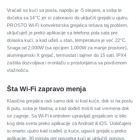
Vraćaš se kući sa posla, napolju je -5 stepeni, a soba te
dočeka sa 14°C jer si zaboravio da uključiš grejalicu ujutru.
PROSTO Wi-Fi konvektorska grejalica rešava taj problem,
uključuješ je preko aplikacije sa telefona pola sata pre
dolaska kući, a kad uđeš u stan, temperatura je već 22°C.
Snaga od 2.000W (sa opcijom 1.000W za manje prostore),
aluminijumski X grejač, termostat i tajmer do 15 sati. IPX4
zaštita dozvoljava i montažu u prostorijama sa povišenom
vlažnošću.
Šta Wi-Fi zapravo menja
Klasična grejalica radi samo dok si kod kuće, dok si na poslu
ili putu, soba je hladna, a kad dođeš trošiš sat vremena dok
se zagreje. Sa Wi-Fi kontrolom upravljaš grejalicom iz bilo
kog dela sveta preko aplikacije za Android ili iOS. Uobičajeni
scenario: ujutro kad izađeš iz kuće, ugasiš grejalicu preko
aplikacije. 30 minuta pre povratka kući je uključiš ponovo.