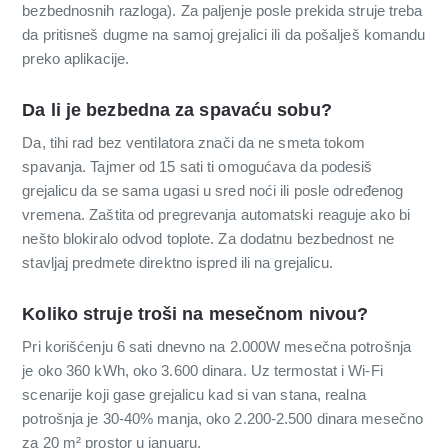
bezbednosnih razloga). Za paljenje posle prekida struje treba
da pritisneš dugme na samoj grejalici ili da pošalješ komandu
preko aplikacije.
Da li je bezbedna za spavaću sobu?
Da, tihi rad bez ventilatora znači da ne smeta tokom
spavanja. Tajmer od 15 sati ti omogućava da podesiš
grejalicu da se sama ugasi u sred noći ili posle određenog
vremena. Zaštita od pregrevanja automatski reaguje ako bi
nešto blokiralo odvod toplote. Za dodatnu bezbednost ne
stavljaj predmete direktno ispred ili na grejalicu.
Koliko struje troši na mesečnom nivou?
Pri korišćenju 6 sati dnevno na 2.000W mesečna potrošnja
je oko 360 kWh, oko 3.600 dinara. Uz termostat i Wi-Fi
scenarije koji gase grejalicu kad si van stana, realna
potrošnja je 30-40% manja, oko 2.200-2.500 dinara mesečno
za 20 m² prostor u januaru.