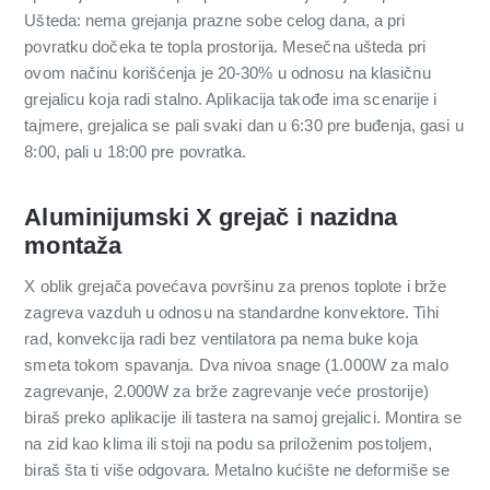
Ušteda: nema grejanja prazne sobe celog dana, a pri
povratku dočeka te topla prostorija. Mesečna ušteda pri
ovom načinu korišćenja je 20-30% u odnosu na klasičnu
grejalicu koja radi stalno. Aplikacija takođe ima scenarije i
tajmere, grejalica se pali svaki dan u 6:30 pre buđenja, gasi u
8:00, pali u 18:00 pre povratka.
Aluminijumski X grejač i nazidna
montaža
X oblik grejača povećava površinu za prenos toplote i brže
zagreva vazduh u odnosu na standardne konvektore. Tihi
rad, konvekcija radi bez ventilatora pa nema buke koja
smeta tokom spavanja. Dva nivoa snage (1.000W za malo
zagrevanje, 2.000W za brže zagrevanje veće prostorije)
biraš preko aplikacije ili tastera na samoj grejalici. Montira se
na zid kao klima ili stoji na podu sa priloženim postoljem,
biraš šta ti više odgovara. Metalno kućište ne deformiše se