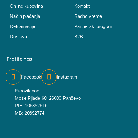
Online kupovina
Kontakt
Način plaćanja
Radno vreme
Reklamacije
Partnerski program
Dostava
B2B
Pratite nas
Facebook
Instagram
Eurovik doo
Moše Pijade 68, 26000 Pančevo
PIB: 106852616
MB: 20692774