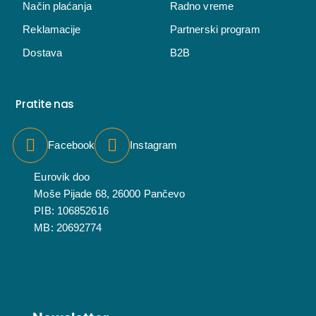
Način plaćanja
Radno vreme
Reklamacije
Partnerski program
Dostava
B2B
Pratite nas
Facebook
Instagram
Eurovik doo
Moše Pijade 68, 26000 Pančevo
PIB: 106852616
MB: 20692774