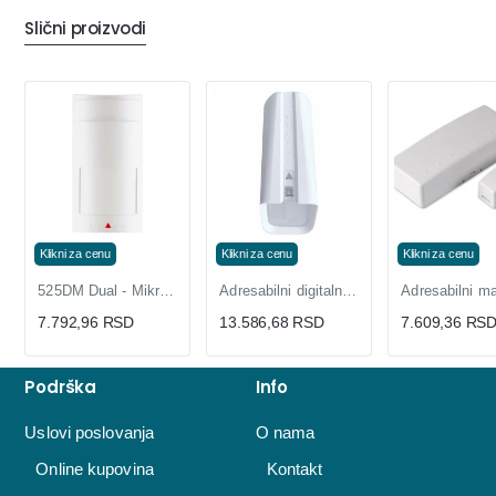
Slični proizvodi
Klikni za cenu
Klikni za cenu
Klikni za cenu
525DM Dual - Mikrotalasni i IC senzor sa 3 LED diode
Adresabilni digitalni dualni detektor pokreta NV37MX
7.792,96 RSD
13.586,68 RSD
7.609,36 RS
Podrška
Info
Uslovi poslovanja
O nama
Online kupovina
Kontakt