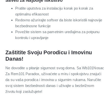
Saveti za Najbolje Iskustvo
Pratite uputstva za instalaciju korak po korak za
optimalnu efikasnost
Redovno ažurirajte softver da biste iskoristili najnovije
bezbednosne funkcije
Povežite sistem sa pametnim uređajima za potpunu
kontrolu i upravljanje
Zaštitite Svoju Porodicu i Imovinu
Danas!
Ne dovodite u pitanje sigurnost svog doma. Sa Wb101Nosac
Za Rem101 Paradox, uživaćete u miru i spokojstvu znajući
da su vaša porodica i imovina u sigurnim rukama. Naručite
svoj sistem bezbednosti danas i uživajte u bezbrižnom
životu koji zaslužujete!