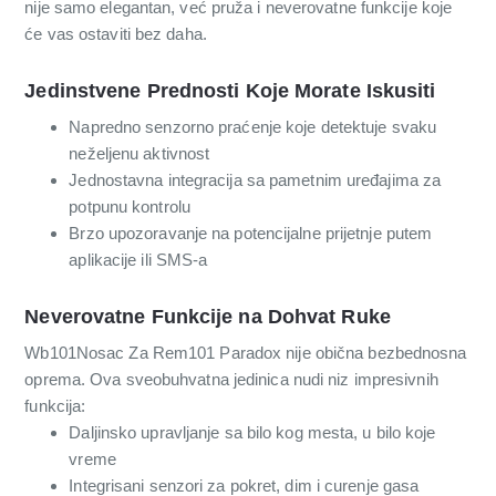
nije samo elegantan, već pruža i neverovatne funkcije koje
će vas ostaviti bez daha.
Jedinstvene Prednosti Koje Morate Iskusiti
Napredno senzorno praćenje koje detektuje svaku
neželjenu aktivnost
Jednostavna integracija sa pametnim uređajima za
potpunu kontrolu
Brzo upozoravanje na potencijalne prijetnje putem
aplikacije ili SMS-a
Neverovatne Funkcije na Dohvat Ruke
Wb101Nosac Za Rem101 Paradox nije obična bezbednosna
oprema. Ova sveobuhvatna jedinica nudi niz impresivnih
funkcija:
Daljinsko upravljanje sa bilo kog mesta, u bilo koje
vreme
Integrisani senzori za pokret, dim i curenje gasa