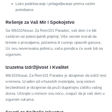
Lako podešavanje i prilagođavanje prema vašim
potrebama
Rešenje za Vaš Mir i Spokojstvo
Sa Wb101Nosac Za Rem101 Paradox, vaš dom će biti
zaštićen od potencijalnih prijetnji. Više nećete morati da
brinete o provaljama, požarima ili curenju opasnih gasova.
Uz ovu neverovatnu jedinicu, vaša porodica će uvek biti na
sigurnom.
Izuzetna Izdržljivost i Kvalitet
Wb101Nosac Za Rem101 Paradox je dizajniran da izdrži test
vremena. Izrađen od vrhunskih materijala, ovaj sistem
bezbednosti je dizajniran da pruži dugotrajnu zaštitu vašeg
doma. Uživajte u mirnom snu noću, znajući da je vaš dom u
sigurnim rukama.