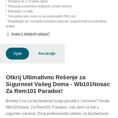
* Dostava za 1-3 radna dana
* Plaćanje pouzećem, karticom, preko računa
* Plaćanje u 6 rata
* Sve prikazane cene su sa uračunatim PDV-om
* Registrujte se i ostvarite dodatne popuste i pogodnosti na određene
artikle
Imate li dodatnih pitanja?
Opis
Recenzije
Otkrij Ultimativno Rešenje za
Sigurnost Vašeg Doma - Wb101Nosac
Za Rem101 Paradox!
Brinete li se za bezbednost svoje porodice i imovine? Hvala
Wb101Nosac Za Rem101 Paradox, vaš dom će biti u
sigurnim rukama. Ovaj profesionalni sistem za bezbednost