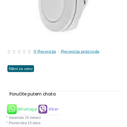
0 Recenzija
-
Recenzija proizvoda
Klikni za cenu
Poručite putem chata
Whatsapp
Viber
* Garancija 25 meseci
* Povrat robe 15 dana