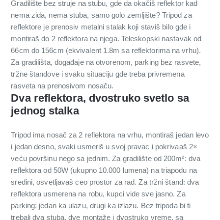
Gradilište bez struje na stubu, gde da okačiš reflektor kad
nema zida, nema stuba, samo golo zemljište? Tripod za
reflektore je prenosiv metalni stalak koji staviš bilo gde i
montiraš do 2 reflektora na njega. Teleskopski nastavak od
66cm do 156cm (ekvivalent 1.8m sa reflektorima na vrhu).
Za gradilišta, događaje na otvorenom, parking bez rasvete,
tržne štandove i svaku situaciju gde treba privremena
rasveta na prenosivom nosaču.
Dva reflektora, dvostruko svetlo sa
jednog stalka
Tripod ima nosač za 2 reflektora na vrhu, montiraš jedan levo
i jedan desno, svaki usmeriš u svoj pravac i pokrivaaš 2×
veću površinu nego sa jednim. Za gradilište od 200m²: dva
reflektora od 50W (ukupno 10.000 lumena) na triapodu na
sredini, osvetljavaš ceo prostor za rad. Za tržni štand: dva
reflektora usmerena na robu, kupci vide sve jasno. Za
parking: jedan ka ulazu, drugi ka izlazu. Bez tripoda bi ti
trebali dva stuba, dve montaže i dvostruko vreme, sa