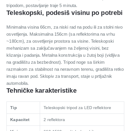
tripodom, postavljanje traje 5 minuta.
Teleskopski, podesiš visinu po potrebi
Minimalna visina 66cm, za niski rad na podu ili za stolni nivo
osvetljenja. Maksimalna 156cm (sa reflektorima na vrhu
~180cm), za osvetljenje prostora sa visine. Teleskopski
mehanizam sa zaključavanjem na željenoj visini, bez
klizanja i padanja. Metalna konstrukcija u žutoj boji (vidljiva
na gradilištu za bezbednost). Tripod noge sa širkim
razmakom za stabilnost na neravnom terenu, gradilišta retko
imaju ravan pod. Sklopiv za transport, staje u prtljažnik
automobila.
Tehničke karakteristike
Tip
Teleskopski tripod za LED reflektore
Kapacitet
2 reflektora