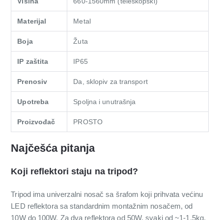
Visina
660-1560mm (teleskopski)
Materijal
Metal
Boja
Žuta
IP zaštita
IP65
Prenosiv
Da, sklopiv za transport
Upotreba
Spoljna i unutrašnja
Proizvođač
PROSTO
Najčešća pitanja
Koji reflektori staju na tripod?
Tripod ima univerzalni nosač sa šrafom koji prihvata većinu
LED reflektora sa standardnim montažnim nosačem, od
10W do 100W. Za dva reflektora od 50W, svaki od ~1-1.5kg,