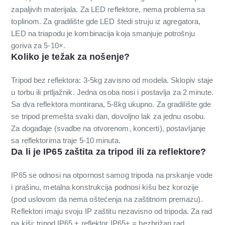
zapaljivih materijala. Za LED reflektore, nema problema sa
toplinom. Za gradilište gde LED štedi struju iz agregatora,
LED na triapodu je kombinacija koja smanjuje potrošnju
goriva za 5-10×.
Koliko je težak za nošenje?
Tripod bez reflektora: 3-5kg zavisno od modela. Sklopiv staje
u torbu ili prtljažnik. Jedna osoba nosi i postavlja za 2 minute.
Sa dva reflektora montirana, 5-8kg ukupno. Za gradilište gde
se tripod premešta svaki dan, dovoljno lak za jednu osobu.
Za događaje (svadbe na otvorenom, koncerti), postavljanje
sa reflektorima traje 5-10 minuta.
Da li je IP65 zaštita za tripod ili za reflektore?
IP65 se odnosi na otpornost samog tripoda na prskanje vode
i prašinu, metalna konstrukcija podnosi kišu bez korozije
(pod uslovom da nema oštećenja na zaštitnom premazu).
Reflektori imaju svoju IP zaštitu nezavisno od tripoda. Za rad
na kiši: tripod IP65 + reflektor IP65+ = bezbrižan rad.