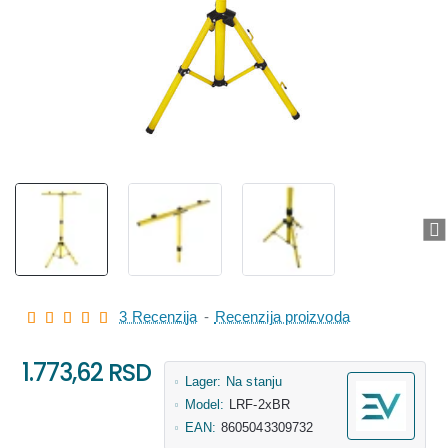
3 Recenzija
-
Recenzija proizvoda
1.773,62 RSD
Lager:
Na stanju
Model:
LRF-2xBR
EAN:
8605043309732