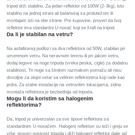
tripod drži stabilno. Za jedan reflektor od 100W (2-3kg), isto
stabilno na jednoj strani ali balansiraj sa protutežom ili
montajam isti na obe strane. Pre kupovine, proveri da tvoj
reflektor ima standardni U-nosač koji se šrafi na tripod.
Da li je stabilan na vetru?
Na asfaltiranoj podlozi sa dva reflektora od 50W, stabilan pri
umerenom vetru. Na neravnom terenu ili pri jakom vetru,
dodaj tegove na noge tripoda (vreka peska, cigle) za dodatnu
stabilnost. Tri noge sa širokim razmakom pomažu ali nisu
dovoljne za olujni vetar sa velikim reflektorima koji rade kao
jedra. Za stalne instalacije na vetrovitim lokacijama, zidna
montaža reflektora je bezbednija od tripoda.
Mogu li da koristim sa halogenim
reflektorima?
Da, tripod je univerzalan za sve tipove reflektora sa
standardnim U-nosačem. Halogeni reflektori su teži i greju se
više, proveri nosivost tripoda i drži halogeni reflektor dalje od