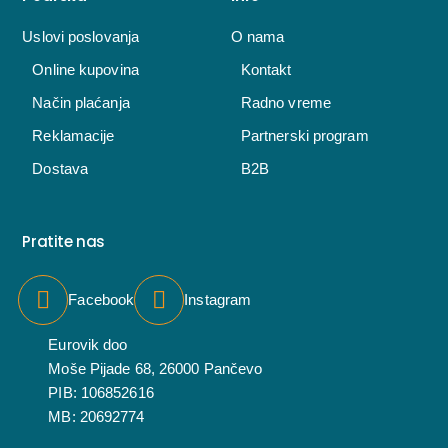
Uslovi poslovanja
O nama
Online kupovina
Kontakt
Način plaćanja
Radno vreme
Reklamacije
Partnerski program
Dostava
B2B
Pratite nas
Facebook
Instagram
Eurovik doo
Moše Pijade 68, 26000 Pančevo
PIB: 106852616
MB: 20692774