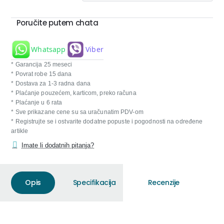
Poručite putem chata
Whatsapp
Viber
* Garancija 25 meseci
* Povrat robe 15 dana
* Dostava za 1-3 radna dana
* Plaćanje pouzećem, karticom, preko računa
* Plaćanje u 6 rata
* Sve prikazane cene su sa uračunatim PDV-om
* Registrujte se i ostvarite dodatne popuste i pogodnosti na određene
artikle
Imate li dodatnih pitanja?
Opis
Specifikacija
Recenzije