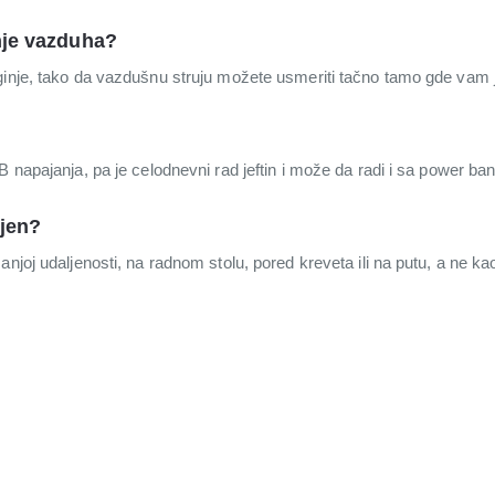
anje vazduha?
ginje, tako da vazdušnu struju možete usmeriti tačno tamo gde vam 
B napajanja, pa je celodnevni rad jeftin i može da radi i sa power ba
njen?
anjoj udaljenosti, na radnom stolu, pored kreveta ili na putu, a ne 