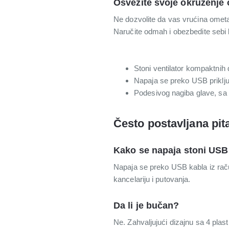
Osvežite svoje okruženje
Ne dozvolite da vas vrućina ometa
Naručite odmah i obezbedite sebi 
Stoni ventilator kompaktnih 
Napaja se preko USB priključ
Podesivog nagiba glave, sa p
Često postavljana pit
Kako se napaja stoni USB 
Napaja se preko USB kabla iz raču
kancelariju i putovanja.
Da li je bučan?
Ne. Zahvaljujući dizajnu sa 4 plasti