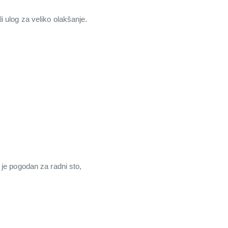
 ulog za veliko olakšanje.
 je pogodan za radni sto,