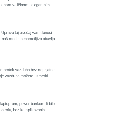
paktnom veličinom i elegantnim
e. Upravo taj osećaj vam donosi
u, naš model nenametljivo obavlja
lan protok vazduha bez neprijatne
nje vazduha možete usmeriti
laptop-om, power bankom ili bilo
ontrolu, bez komplikovanih