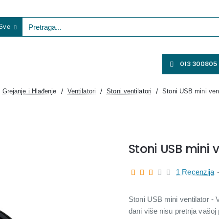
Sve
etraga...
VENTILATORI
WIFI KAMERE
SVE ZA VIDEO NADZOR
013 300805
Grejanje i Hlađenje
Ventilatori
Stoni ventilatori
Stoni USB mini vent
e
Stoni USB mini v
1 Recenzija
Stoni USB mini ventilator - 
dani više nisu pretnja vašoj 