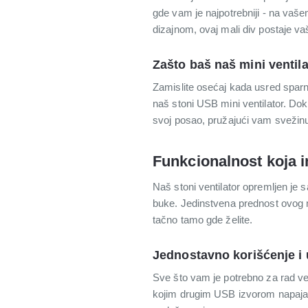
gde vam je najpotrebniji - na vaš
dizajnom, ovaj mali div postaje vaš
Zašto baš naš mini ventil
Zamislite osećaj kada usred sparn
naš stoni USB mini ventilator. Dok
svoj posao, pružajući vam svežinu
Funkcionalnost koja 
Naš stoni ventilator opremljen je 
buke. Jedinstvena prednost ovog 
tačno tamo gde želite.
Jednostavno korišćenje i
Sve što vam je potrebno za rad ve
kojim drugim USB izvorom napajanj