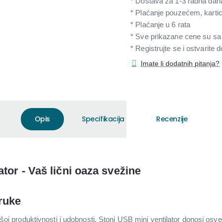
* Dostava za 1-3 radna dan
* Plaćanje pouzećem, karti
* Plaćanje u 6 rata
* Sve prikazane cene su s
* Registrujte se i ostvarite
Imate li dodatnih pitanja?
Opis
Specifikacija
Recenzije
tor - Vaš lični oaza svežine
ruke
a vašoj produktivnosti i udobnosti. Stoni USB mini ventilator donosi o