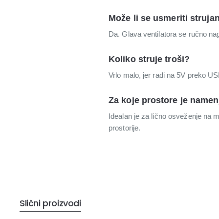
Može li se usmeriti struj
Da. Glava ventilatora se ručno na
Koliko struje troši?
Vrlo malo, jer radi na 5V preko US
Za koje prostore je name
Idealan je za lično osveženje na m
prostorije.
Slični proizvodi