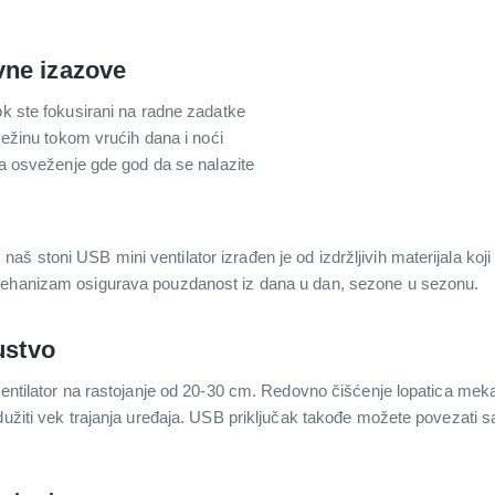
vne izazove
k ste fokusirani na radne zadatke
vežinu tokom vrućih dana i noći
a osveženje gde god da se nalazite
 stoni USB mini ventilator izrađen je od izdržljivih materijala koji
mehanizam osigurava pouzdanost iz dana u dan, sezone u sezonu.
ustvo
 ventilator na rastojanje od 20-30 cm. Redovno čišćenje lopatica m
odužiti vek trajanja uređaja. USB priključak takođe možete povezati 