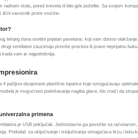
em radnom stolu, pored kreveta ili bilo gde poželite. Sa svojom kom
 lični saveznik protiv vrućine.
ator?
og letnjeg dana osetite prijatan povetarac koji vam donosi olakšanj
 drugi ventilatori zauzimaju previše prostora ili prave neprijatnu buk
 kada vam je najpotrebnija.
impresionira
sa 4 pažljivo dizajnirane plastične lopatice koje omogućavaju optima
modela je mogućnost podešavanja nagiba glave, što znači da struja
 univerzalna primena
ntilatora je USB priključak. Jednostavno ga povežite sa računarom, 
a. Prekidač za uključivanje i isključivanje omogućava brzu i laku k