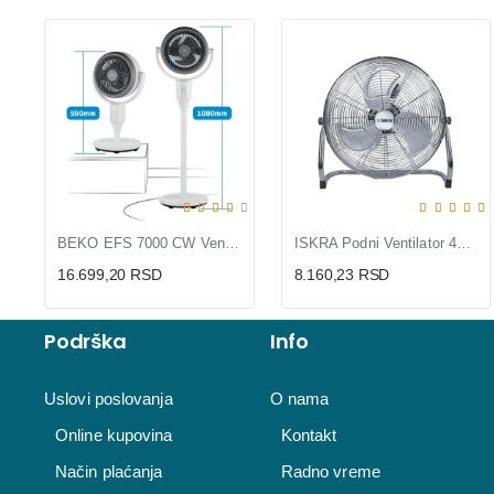
BEKO EFS 7000 CW Ventilator
ISKRA Podni Ventilator 44cm 110W Metalni FF-450A
16.699,20 RSD
8.160,23 RSD
Podrška
Info
Uslovi poslovanja
O nama
Online kupovina
Kontakt
Način plaćanja
Radno vreme