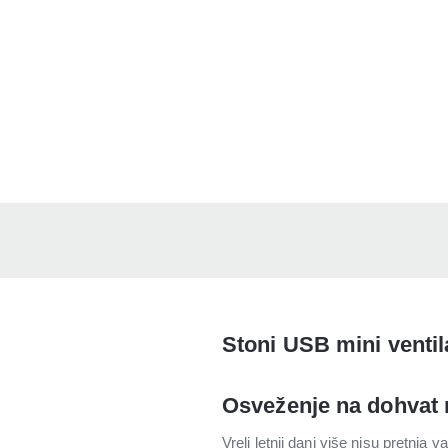
Stoni USB mini ventila
Osveženje na dohvat 
Vreli letnji dani više nisu pretnj