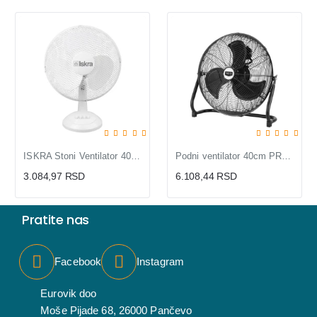
ISKRA Stoni Ventilator 40cm 40W sa Oscilacijom DF-002
Podni ventilator 40cm PROSTO
3.084,97 RSD
6.108,44 RSD
Pratite nas
Facebook
Instagram
Eurovik doo
Moše Pijade 68, 26000 Pančevo