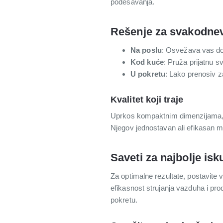
podešavanja.
Rešenje za svakodne
Na poslu
: Osvežava vas do
Kod kuće
: Pruža prijatnu s
U pokretu
: Lako prenosiv z
Kvalitet koji traje
Uprkos kompaktnim dimenzijama, naš
Njegov jednostavan ali efikasan 
Saveti za najbolje isk
Za optimalne rezultate, postavite
efikasnost strujanja vazduha i pr
pokretu.