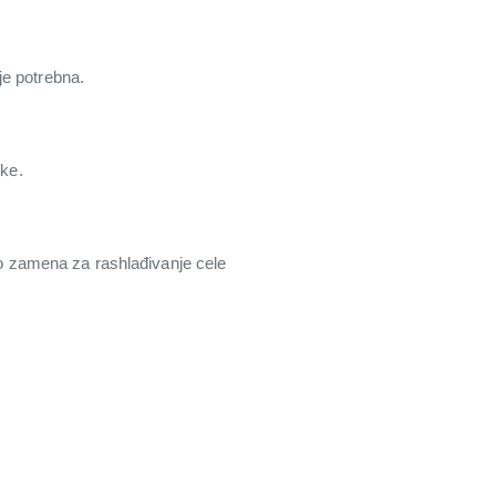
je potrebna.
nke.
kao zamena za rashlađivanje cele