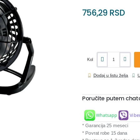
756,29 RSD
Kol
Dodaj u listu želja
U
Poručite putem chat
Whatsapp
Vibe
* Garancija 25 meseci
* Povrat robe 15 dana