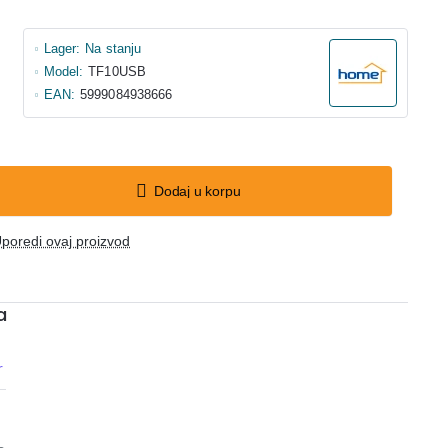
Lager:
Na stanju
Model:
TF10USB
EAN:
5999084938666
Dodaj u korpu
poredi ovaj proizvod
a
r