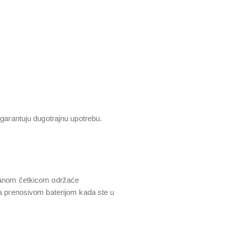
 garantuju dugotrajnu upotrebu.
ekanom četkicom održaće
sa prenosivom baterijom kada ste u