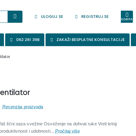
ULOGUJ SE
REGISTRUJ SE
KORPA
062 261 398
ZAKAŽI BESPLATNE KONSULTACIJE
ilator
entilator
-
Recenzija proizvoda
Vaš lični oaza svežine Osveženje na dohvat ruke Vreli letnji
produktivnosti i udobnosti...
Pročitaj više