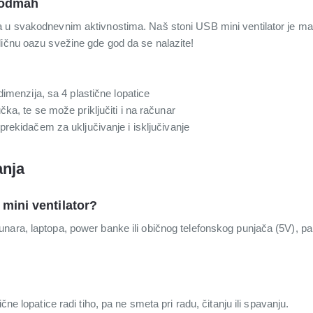
 odmah
 u svakodnevnim aktivnostima. Naš stoni USB mini ventilator je mali
ličnu oazu svežine gde god da se nalazite!
dimenzija, sa 4 plastične lopatice
ka, te se može priključiti i na računar
rekidačem za uključivanje i isključivanje
anja
mini ventilator?
nara, laptopa, power banke ili običnog telefonskog punjača (5V), pa
čne lopatice radi tiho, pa ne smeta pri radu, čitanju ili spavanju.