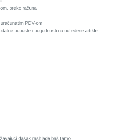
a
com, preko računa
a uračunatim PDV-om
 dodatne popuste i pogodnosti na određene artikle
svežavajući dašak rashlade baš tamo