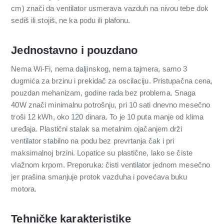
cm) znači da ventilator usmerava vazduh na nivou tebe dok
sediš ili stojiš, ne ka podu ili plafonu.
Jednostavno i pouzdano
Nema Wi-Fi, nema daljinskog, nema tajmera, samo 3
dugmića za brzinu i prekidač za oscilaciju. Pristupačna cena,
pouzdan mehanizam, godine rada bez problema. Snaga
40W znači minimalnu potrošnju, pri 10 sati dnevno mesečno
troši 12 kWh, oko 120 dinara. To je 10 puta manje od klima
uređaja. Plastični stalak sa metalnim ojačanjem drži
ventilator stabilno na podu bez prevrtanja čak i pri
maksimalnoj brzini. Lopatice su plastične, lako se čiste
vlažnom krpom. Preporuka: čisti ventilator jednom mesečno
jer prašina smanjuje protok vazduha i povećava buku
motora.
Tehničke karakteristike