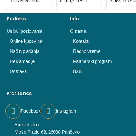
16.699,20 RSD
8.160,23 RSD
3.084,97 RS
Podrška
Info
Uslovi poslovanja
O nama
Online kupovina
Kontakt
Način plaćanja
Radno vreme
Reklamacije
Partnerski program
Dostava
B2B
Pratite nas
Facebook
Instagram
Eurovik doo
Moše Pijade 68, 26000 Pančevo