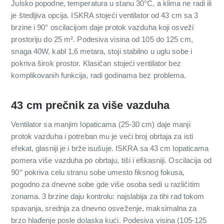
Julsko popodne, temperatura u stanu 30°C, a klima ne radi ili
je štedljiva opcija. ISKRA stojeći ventilator od 43 cm sa 3
brzine i 90° oscilacijom daje protok vazduha koji osveži
prostoriju do 25 m². Podesiva visina od 105 do 125 cm,
snaga 40W, kabl 1,6 metara, stoji stabilno u uglu sobe i
pokriva širok prostor. Klasičan stojeći ventilator bez
komplikovanih funkcija, radi godinama bez problema.
43 cm prečnik za više vazduha
Ventilator sa manjim lopaticama (25-30 cm) daje manji
protok vazduha i potreban mu je veći broj obrtaja za isti
efekat, glasniji je i brže isušuje. ISKRA sa 43 cm lopaticama
pomera više vazduha po obrtaju, tiši i efikasniji. Oscilacija od
90° pokriva celu stranu sobe umesto fiksnog fokusa,
pogodno za dnevne sobe gde više osoba sedi u različitim
zonama. 3 brzine daju kontrolu: najslabija za tihi rad tokom
spavanja, srednja za dnevno osveženje, maksimalna za
brzo hlađenje posle dolaska kući. Podesiva visina (105-125