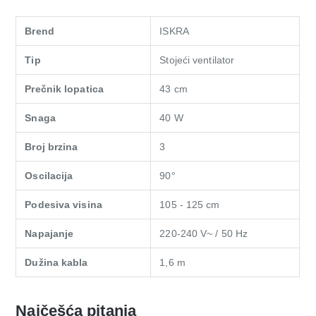
Brend
ISKRA
Tip
Stojeći ventilator
Prečnik lopatica
43 cm
Snaga
40 W
Broj brzina
3
Oscilacija
90°
Podesiva visina
105 - 125 cm
Napajanje
220-240 V~ / 50 Hz
Dužina kabla
1,6 m
Najčešća pitanja