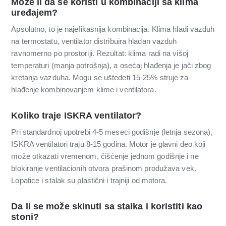
Može li da se koristi u kombinaciji sa klima
uređajem?
Apsolutno, to je najefikasnija kombinacija. Klima hladi vazduh
na termostatu, ventilator distribuira hladan vazduh
ravnomerno po prostoriji. Rezultat: klima radi na višoj
temperaturi (manja potrošnja), a osećaj hlađenja je jači zbog
kretanja vazduha. Mogu se uštedeti 15-25% struje za
hlađenje kombinovanjem klime i ventilatora.
Koliko traje ISKRA ventilator?
Pri standardnoj upotrebi 4-5 meseci godišnje (letnja sezona),
ISKRA ventilatori traju 8-15 godina. Motor je glavni deo koji
može otkazati vremenom, čišćenje jednom godišnje i ne
blokiranje ventilacionih otvora prašinom produžava vek.
Lopatice i stalak su plastični i trajniji od motora.
Da li se može skinuti sa stalka i koristiti kao
stoni?