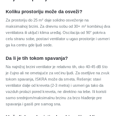
Koliku prostoriju može da osveži?
Za prostoriju do 25 m² daje solidno osveženje na
maksimalnoj brzini. Za dnevnu sobu od 30+ m² kombinuj dva
ventilatora ili uključi klima uređaj. Oscilacija od 90° pokriva
celu stranu sobe, postavi ventilator u ugao prostorije i usmeri
ga ka centru gde ljudi sede.
Da li je tih tokom spavanja?
Na najnižoj brzini ventilator je relativno tih, oko 40-45 dB što
je čujno ali ne ometajuće za većinu ljudi. Za osetljive na zvuk
tokom spavanja, ISKRA može da smeta. Rešenje: stavi
ventilator dalje od kreveta (2-3 metra) i usmeri ga tako da
vazduh prolazi pored kreveta, ne direktno na tebe. Ili koristi
samo srednjom/maksimalnu brzinu za brzo hlađenje pre
spavanja i gasiš pre samog sna.