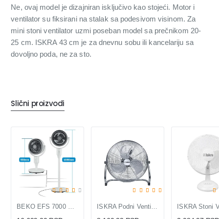
Ne, ovaj model je dizajniran isključivo kao stojeći. Motor i
ventilator su fiksirani na stalak sa podesivom visinom. Za
mini stoni ventilator uzmi poseban model sa prečnikom 20-
25 cm. ISKRA 43 cm je za dnevnu sobu ili kancelariju sa
dovoljno poda, ne za sto.
Slični proizvodi
BEKO EFS 7000 CW Ventilator
ISKRA Podni Ventilator 44cm 110W Metalni FF-450A