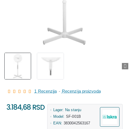
1 Recenzija
-
Recenzija proizvoda
3.184,68 RSD
Lager:
Na stanju
Model:
SF-001B
EAN:
3830042563167