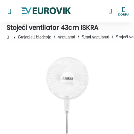
KORPA
Stojeći ventilator 43cm ISKRA
Grejanje i Hlađenje
Ventilatori
Stoni ventilatori
Stojeći v
home