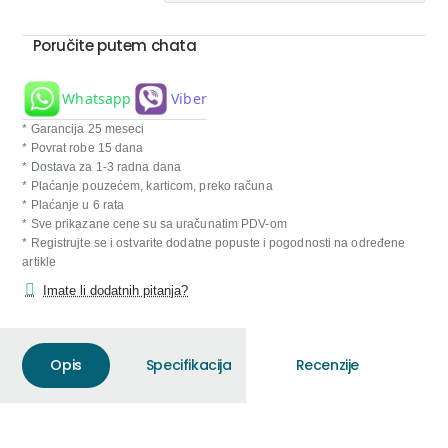
Poručite putem chata
Whatsapp
Viber
* Garancija 25 meseci
* Povrat robe 15 dana
* Dostava za 1-3 radna dana
* Plaćanje pouzećem, karticom, preko računa
* Plaćanje u 6 rata
* Sve prikazane cene su sa uračunatim PDV-om
* Registrujte se i ostvarite dodatne popuste i pogodnosti na određene
artikle
Imate li dodatnih pitanja?
Opis
Specifikacija
Recenzije