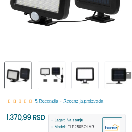
5 Recenzija
-
Recenzija proizvoda
1.370,99 RSD
Lager:
Na stanju
Model:
FLP250SOLAR