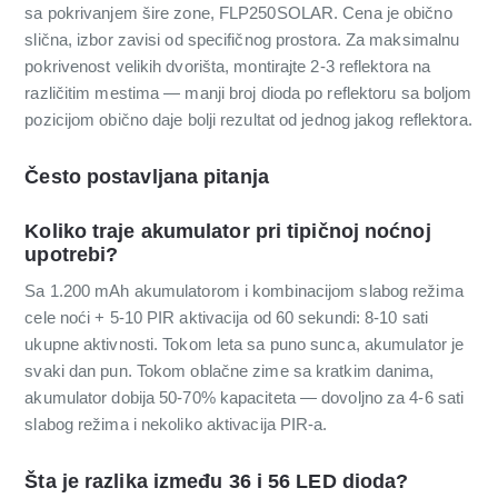
sa pokrivanjem šire zone, FLP250SOLAR. Cena je obično
slična, izbor zavisi od specifičnog prostora. Za maksimalnu
pokrivenost velikih dvorišta, montirajte 2-3 reflektora na
različitim mestima — manji broj dioda po reflektoru sa boljom
pozicijom obično daje bolji rezultat od jednog jakog reflektora.
Često postavljana pitanja
Koliko traje akumulator pri tipičnoj noćnoj
upotrebi?
Sa 1.200 mAh akumulatorom i kombinacijom slabog režima
cele noći + 5-10 PIR aktivacija od 60 sekundi: 8-10 sati
ukupne aktivnosti. Tokom leta sa puno sunca, akumulator je
svaki dan pun. Tokom oblačne zime sa kratkim danima,
akumulator dobija 50-70% kapaciteta — dovoljno za 4-6 sati
slabog režima i nekoliko aktivacija PIR-a.
Šta je razlika između 36 i 56 LED dioda?