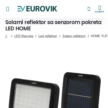
KORPA
Solarni reflektor sa senzorom pokreta
LED HOME
LED Rasveta
Led reflektori
Solarni reflektori
HOME FLP25
home