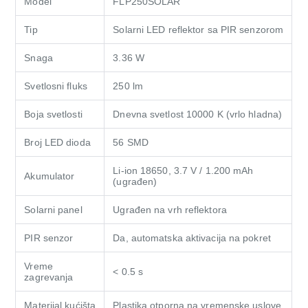
Model
FLP250SOLAR
Tip
Solarni LED reflektor sa PIR senzorom
Snaga
3.36 W
Svetlosni fluks
250 lm
Boja svetlosti
Dnevna svetlost 10000 K (vrlo hladna)
Broj LED dioda
56 SMD
Li-ion 18650, 3.7 V / 1.200 mAh
Akumulator
(ugrađen)
Solarni panel
Ugrađen na vrh reflektora
PIR senzor
Da, automatska aktivacija na pokret
Vreme
< 0.5 s
zagrevanja
Materijal kućišta
Plastika otporna na vremenske uslove