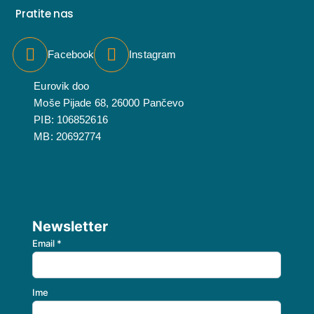
Pratite nas
Facebook
Instagram
Eurovik doo
Moše Pijade 68, 26000 Pančevo
PIB: 106852616
MB: 20692774