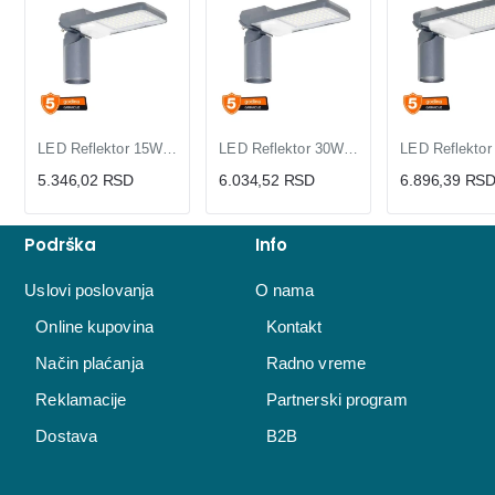
LED Reflektor 15W LEDVANCE 4099854361623E | Dnevno Svetlo
LED Reflektor 30W Dnevno Svetlo | LEDVANCE 4099854361746E
5.346,02 RSD
6.034,52 RSD
6.896,39 RS
Podrška
Info
Uslovi poslovanja
O nama
Online kupovina
Kontakt
Način plaćanja
Radno vreme
Reklamacije
Partnerski program
Dostava
B2B