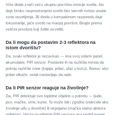
Više dioda znači veću ukupnu površinu emisije svetla, što
daje široko rasprostranjeno svetlo bez tamnih mesta unutar
zone osvetljenja. 36 dioda u kompaktnom rasporedu daje
fokusiranije, jače svetlo na manjoj površini. Birajte prema
veličini prostora koji želite osvetliti.
Da li mogu da postavim 2-3 reflektora na
istom dvorištu?
Da, svaki reflektor je nezavisan — ima svoj solarni panel,
akumulator, PIR senzor. Postavite ih na različita mesta da
pokriju različite zone (kapija, prilaz, ulaz u kuću). Bonus: ako
jedan otkaže, ostali nastavljaju da rade.
Da li PIR senzor reaguje na životinje?
Da, PIR detektuje sve toplotne objekte u pokretu — ljude,
pse, mačke, srne, kunie. To može biti i zgodno (videćete ako
životinje uđu u dvorište) ili neprijatno (mačka stalno aktivira
reflektor). Većina kvalitetnih PIR senzora ima podešavanje