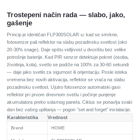
Trostepeni način rada — slabo, jako,
gašenje
Princip je identičan FLP300SOLAR-u: kad se smrkne,
fotosenzor pali reflektor na slabu pozadinsku svetlost (oko
20-30% snage). Daje opštu vidljivost u dvorištu bez velike
potrošnje baterije. Kad PIR senzor detektuje pokret (osoba,
životinja, kola), svetlo se podiže na 100% za 30-60 sekundi
— daje jako svetlo za sigurnost ili orijentaciju. Posle isteka
vremena bez novih aktivacija, reflektor se vraća na slabu
pozadinsku svetlost. Ujutro fotosenzor automatski gasi
reflektor pri prvom dnevnom svetlu i počinje punjenje
akumulatora preko solarnog panela. Ciklus se ponavlja svaki
dan bez vašeg uplitanja — pogon "set and forget" instalacije.
Karakteristika
Vrednost
Brend
HOME