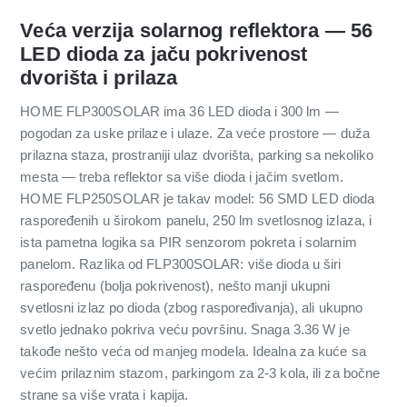
Veća verzija solarnog reflektora — 56
LED dioda za jaču pokrivenost
dvorišta i prilaza
HOME FLP300SOLAR ima 36 LED dioda i 300 lm —
pogodan za uske prilaze i ulaze. Za veće prostore — duža
prilazna staza, prostraniji ulaz dvorišta, parking sa nekoliko
mesta — treba reflektor sa više dioda i jačim svetlom.
HOME FLP250SOLAR je takav model: 56 SMD LED dioda
raspoređenih u širokom panelu, 250 lm svetlosnog izlaza, i
ista pametna logika sa PIR senzorom pokreta i solarnim
panelom. Razlika od FLP300SOLAR: više dioda u širi
raspoređenu (bolja pokrivenost), nešto manji ukupni
svetlosni izlaz po dioda (zbog raspoređivanja), ali ukupno
svetlo jednako pokriva veću površinu. Snaga 3.36 W je
takođe nešto veća od manjeg modela. Idealna za kuće sa
većim prilaznim stazom, parkingom za 2-3 kola, ili za bočne
strane sa više vrata i kapija.