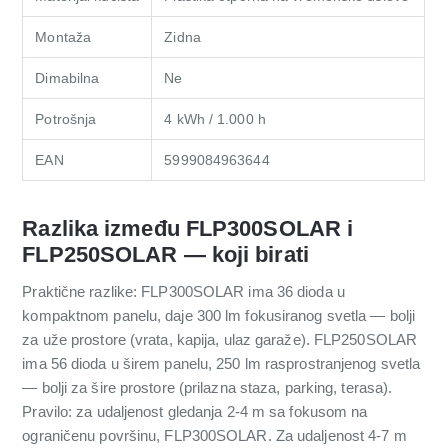
Montaža
Zidna
Dimabilna
Ne
Potrošnja
4 kWh / 1.000 h
EAN
5999084963644
Razlika između FLP300SOLAR i
FLP250SOLAR — koji birati
Praktične razlike: FLP300SOLAR ima 36 dioda u
kompaktnom panelu, daje 300 lm fokusiranog svetla — bolji
za uže prostore (vrata, kapija, ulaz garaže). FLP250SOLAR
ima 56 dioda u širem panelu, 250 lm rasprostranjenog svetla
— bolji za šire prostore (prilazna staza, parking, terasa).
Pravilo: za udaljenost gledanja 2-4 m sa fokusom na
ograničenu površinu, FLP300SOLAR. Za udaljenost 4-7 m