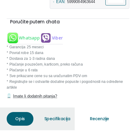
EAN:
5999084963644
Poručite putem chata
Whatsapp
Viber
* Garancija 25 meseci
* Povrat robe 15 dana
* Dostava za 1-3 radna dana
* Plaćanje pouzećem, karticom, preko računa
* Plaćanje u 6 rata
* Sve prikazane cene su sa uračunatim PDV-om
* Registrujte se i ostvarite dodatne popuste i pogodnosti na određene
artikle
Imate li dodatnih pitanja?
Opis
Specifikacija
Recenzije