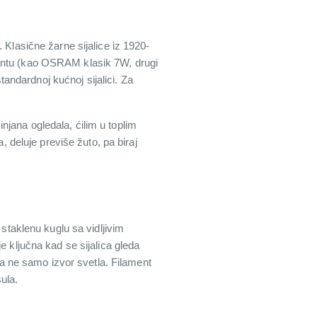
 Klasične žarne sijalice iz 1920-
jantu (kao OSRAM klasik 7W, drugi
standardnoj kućnoj sijalici. Za
jana ogledala, ćilim u toplim
deluje previše žuto, pa biraj
 staklenu kuglu sa vidljivim
e ključna kad se sijalica gleda
a a ne samo izvor svetla. Filament
ula.