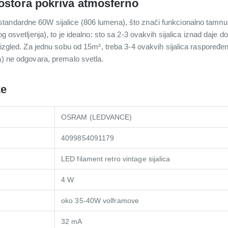
rostora pokriva atmosferno
tandardne 60W sijalice (806 lumena), što znači funkcionalno tamnu
g osvetljenja), to je idealno: sto sa 2-3 ovakvih sijalica iznad daje dov
" izgled. Za jednu sobu od 15m², treba 3-4 ovakvih sijalica raspoređe
a) ne odgovara, premalo svetla.
ke
OSRAM (LEDVANCE)
4099854091179
LED filament retro vintage sijalica
4 W
oko 35-40W volframove
32 mA