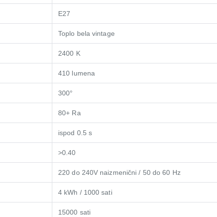
E27
Toplo bela vintage
2400 K
410 lumena
300°
80+ Ra
ispod 0.5 s
>0.40
220 do 240V naizmenični / 50 do 60 Hz
4 kWh / 1000 sati
15000 sati