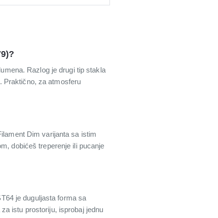
79)?
lumena. Razlog je drugi tip stakla
7). Praktično, za atmosferu
ament Dim varijanta sa istim
m, dobićeš treperenje ili pucanje
 ST64 je duguljasta forma sa
 istu prostoriju, isprobaj jednu