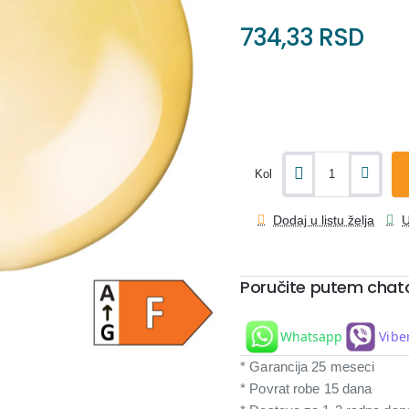
734,33 RSD
Kol
Dodaj u listu želja
U
Poručite putem chat
Whatsapp
Vibe
* Garancija 25 meseci
* Povrat robe 15 dana