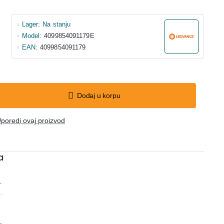
Lager:
Na stanju
Model:
4099854091179E
EAN:
4099854091179
Dodaj u korpu
poredi ovaj proizvod
a
r