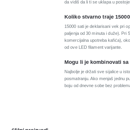
da vidiš da li ti se uklapa u postoj
Koliko stvarno traje 15000
15000 sati je deklarisani vek pri 
paljenja od 30 minuta i duže). Pri
komercijalna upotreba kafića), oko
od ove LED filament varijante.
Mogu li je kombinovati sa
Najbolje je držati sve sijalice u ist
posmatranju. Ako menjaš jednu puki
boju od dnevne sobe bez problema, 