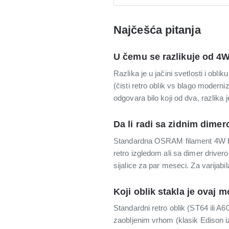
Najčešća pitanja
U čemu se razlikuje od 4
Razlika je u jačini svetlosti i obl
(čisti retro oblik vs blago moderni
odgovara bilo koji od dva, razlika
Da li radi sa zidnim dime
Standardna OSRAM filament 4W be
retro izgledom ali sa dimer driver
sijalice za par meseci. Za varijabila
Koji oblik stakla je ovaj 
Standardni retro oblik (ST64 ili A6
zaobljenim vrhom (klasik Edison i