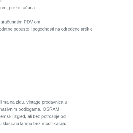
a
com, preko računa
a uračunatim PDV-om
 dodatne popuste i pogodnosti na određene artikle
rlima na zidu, vintage prodavnica u
e na masivnim podlogama. OSRAM
emski izgled, ali bez potrošnje od
 klasičnu lampu bez modifikacija.