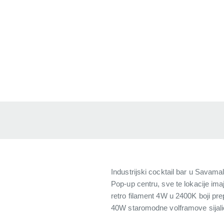
Industrijski cocktail bar u Savama
Pop-up centru, sve te lokacije im
retro filament 4W u 2400K boji pre
40W staromodne volframove sijalic