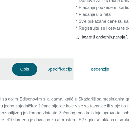
* Dostava za 1-3 radna dan
* Plaćanje pouzećem, karti
* Plaćanje u 6 rata
* Sve prikazane cene su s
* Registrujte se i ostvarite
Imate li dodatnih pitanja?
Opis
Specifikacija
Recenzije
li sa golim Edisonovim sijalicama, kafić u Skadarliji sa mesinjanim g
aju jedno zajedničko: žičane sijalice koje vise sa tavanice ili stoj
poznatljivog je dimnog zlatasto-žučanog tona koji daje upravo taj boh
e. 410 lumena je dovoljno za atmosferu, E27 grlo se uklapa u svaku