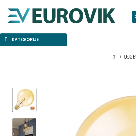
Pr
KATEGORIJE
SNIŽENO
AKCIJA
NOVO
LED R
home