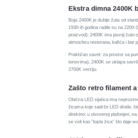
Ekstra dimna 2400K bo
Boja 2400K je dublje žuta od stand
1930-ih godina radile su na 2200-
proizvod): 2400K ima jasniji žuto-zl
atmosferu restorana, kafića i bar p
Praktičan savet: za prostor sa pu
tonovima), 2400K se uklapa savrše
2700K verziju.
Zašto retro filament 
Obična LED sijalica ima neprozirno 
žicama koje sadrže LED diode, što 
direktno: u otvorenoj plafonjeri, n
se vidi kao "topla žica" što daje