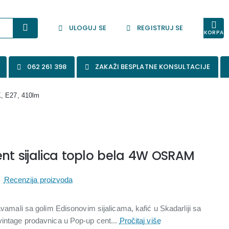
ULOGUJ SE
REGISTRUJ SE
KORPA
062 261 398
ZAKAŽI BESPLATNE KONSULTACIJE
K, E27, 410lm
ent sijalica toplo bela 4W OSRAM
-
Recenzija proizvoda
Savamali sa golim Edisonovim sijalicama, kafić u Skadarliji sa
vintage prodavnica u Pop-up cent...
Pročitaj više