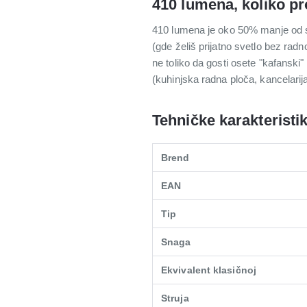
410 lumena, koliko p
410 lumena je oko 50% manje od s
(gde želiš prijatno svetlo bez radno
ne toliko da gosti osete "kafanski
(kuhinjska radna ploča, kancelarij
Tehničke karakteristi
Brend
EAN
Tip
Snaga
Ekvivalent klasičnoj
Struja