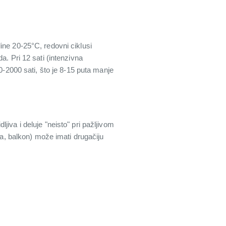
ine 20-25°C, redovni ciklusi
a. Pri 12 sati (intenzivna
0-2000 sati, što je 8-15 puta manje
dljiva i deluje "neisto" pri pažljivom
sa, balkon) može imati drugačiju