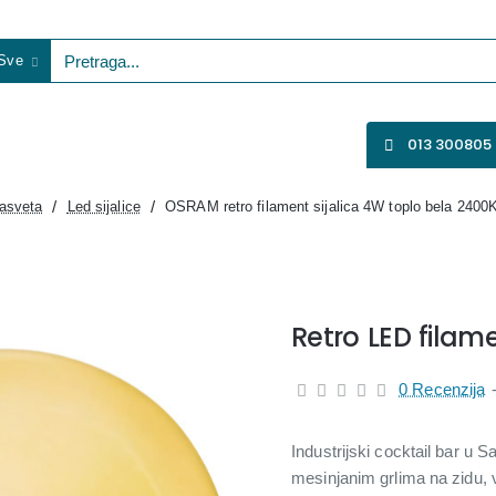
Sve
etraga...
VENTILATORI
WIFI KAMERE
SVE ZA VIDEO NADZOR
013 300805
asveta
Led sijalice
OSRAM retro filament sijalica 4W toplo bela 2400
Retro LED filam
0 Recenzija
Industrijski cocktail bar u 
mesinjanim grlima na zidu, 