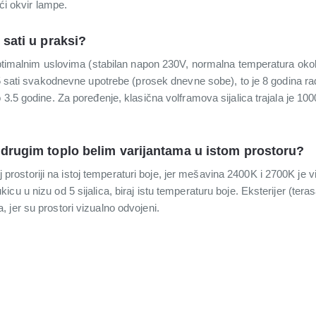
eći okvir lampe.
 sati u praksi?
optimalnim uslovima (stabilan napon 230V, normalna temperatura okol
 5 sati svakodnevne upotrebe (prosek dnevne sobe), to je 8 godina rad
 3.5 godine. Za poređenje, klasična volframova sijalica trajala je 100
 drugim toplo belim varijantama u istom prostoru?
oj prostoriji na istoj temperaturi boje, jer mešavina 2400K i 2700K je vi
cu u nizu od 5 sijalica, biraj istu temperaturu boje. Eksterijer (tera
jer su prostori vizualno odvojeni.