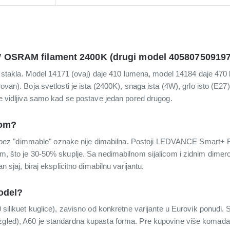
W OSRAM filament 2400K (drugi model 40580750919
iku stakla. Model 14171 (ovaj) daje 410 lumena, model 14184 daje 470 
zovan). Boja svetlosti je ista (2400K), snaga ista (4W), grlo isto (E2
 je vidljiva samo kad se postave jedan pored drugog.
rom?
z "dimmable" oznake nije dimabilna. Postoji LEDVANCE Smart+ Fil
om, što je 30-50% skuplje. Sa nedimabilnom sijalicom i zidnim dimero
n sjaj, biraj eksplicitno dimabilnu varijantu.
model?
0 silikuet kuglice), zavisno od konkretne varijante u Eurovik ponudi.
zgled), A60 je standardna kupasta forma. Pre kupovine više komada za