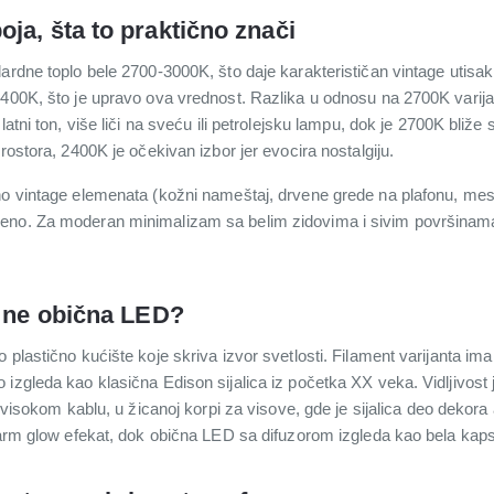
ja, šta to praktično znači
ardne toplo bele 2700-3000K, što daje karakterističan vintage utisak.
2400K, što je upravo ova vrednost. Razlika u odnosu na 2700K vari
atni ton, više liči na sveću ili petrolejsku lampu, dok je 2700K bliže 
rostora, 2400K je očekivan izbor jer evocira nostalgiju.
no vintage elemenata (kožni nameštaj, drvene grede na plafonu, mesin
no. Za moderan minimalizam sa belim zidovima i sivim površinama, 
a ne obična LED?
plastično kućište koje skriva izvor svetlosti. Filament varijanta ima
izgleda kao klasična Edison sijalica iz početka XX veka. Vidljivost j
a visokom kablu, u žicanoj korpi za visove, gde je sijalica deo dekor
 warm glow efekat, dok obična LED sa difuzorom izgleda kao bela kaps