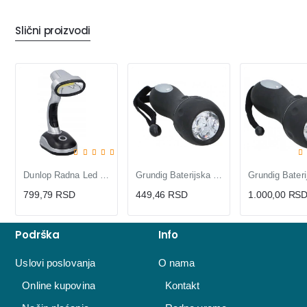
Slični proizvodi
Dunlop Radna Led Lampa Cb 80Lm
Grundig Baterijska Lampa 3LED
799,79 RSD
449,46 RSD
1.000,00 RS
Podrška
Info
Uslovi poslovanja
O nama
Online kupovina
Kontakt