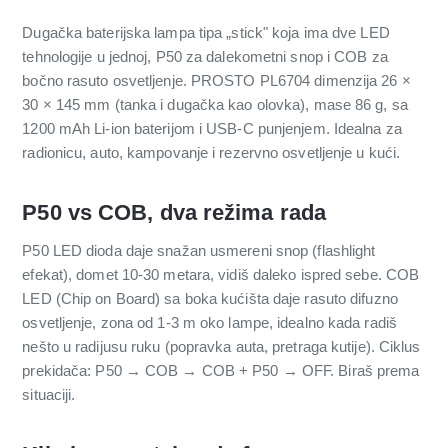
Dugačka baterijska lampa tipa „stick" koja ima dve LED
tehnologije u jednoj, P50 za dalekometni snop i COB za
bočno rasuto osvetljenje. PROSTO PL6704 dimenzija 26 ×
30 × 145 mm (tanka i dugačka kao olovka), mase 86 g, sa
1200 mAh Li-ion baterijom i USB-C punjenjem. Idealna za
radionicu, auto, kampovanje i rezervno osvetljenje u kući.
P50 vs COB, dva režima rada
P50 LED dioda daje snažan usmereni snop (flashlight
efekat), domet 10-30 metara, vidiš daleko ispred sebe. COB
LED (Chip on Board) sa boka kućišta daje rasuto difuzno
osvetljenje, zona od 1-3 m oko lampe, idealno kada radiš
nešto u radijusu ruku (popravka auta, pretraga kutije). Ciklus
prekidača: P50 → COB → COB + P50 → OFF. Biraš prema
situaciji.