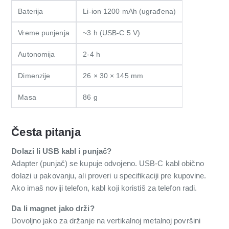
Baterija
Li-ion 1200 mAh (ugrađena)
Vreme punjenja
~3 h (USB-C 5 V)
Autonomija
2-4 h
Dimenzije
26 × 30 × 145 mm
Masa
86 g
Česta pitanja
Dolazi li USB kabl i punjač?
Adapter (punjač) se kupuje odvojeno. USB-C kabl obično
dolazi u pakovanju, ali proveri u specifikaciji pre kupovine.
Ako imaš noviji telefon, kabl koji koristiš za telefon radi.
Da li magnet jako drži?
Dovoljno jako za držanje na vertikalnoj metalnoj površini