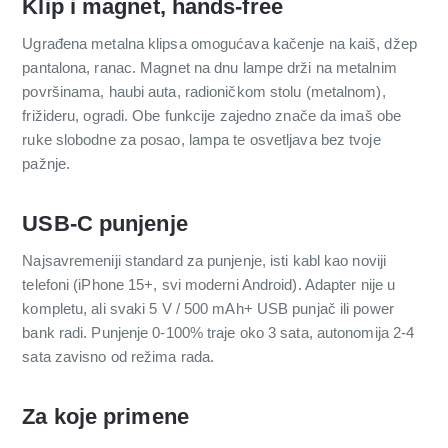
Klip i magnet, hands-free
Ugrađena metalna klipsa omogućava kačenje na kaiš, džep
pantalona, ranac. Magnet na dnu lampe drži na metalnim
površinama, haubi auta, radioničkom stolu (metalnom),
frižideru, ogradi. Obе funkcije zajedno znače da imaš obе
ruke slobodne za posao, lampa te osvetljava bez tvoje
pažnje.
USB-C punjenje
Najsavremeniji standard za punjenje, isti kabl kao noviji
telefoni (iPhone 15+, svi moderni Android). Adapter nije u
kompletu, ali svaki 5 V / 500 mAh+ USB punjač ili power
bank radi. Punjenje 0-100% traje oko 3 sata, autonomija 2-4
sata zavisno od režima rada.
Za koje primene