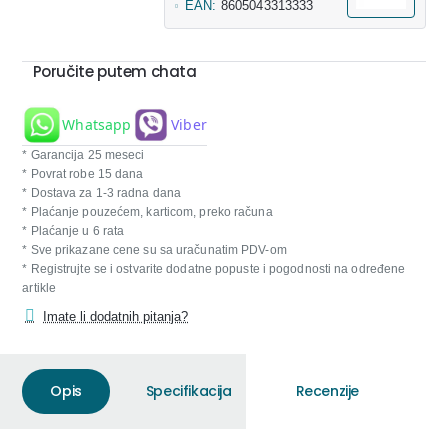
EAN:
8605043313333
Poručite putem chata
Whatsapp
Viber
* Garancija 25 meseci
* Povrat robe 15 dana
* Dostava za 1-3 radna dana
* Plaćanje pouzećem, karticom, preko računa
* Plaćanje u 6 rata
* Sve prikazane cene su sa uračunatim PDV-om
* Registrujte se i ostvarite dodatne popuste i pogodnosti na određene
artikle
Imate li dodatnih pitanja?
Opis
Specifikacija
Recenzije