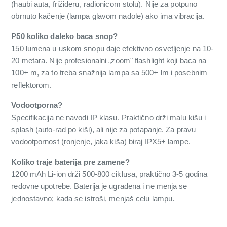
(haubi auta, frižideru, radionicom stolu). Nije za potpuno
obrnuto kačenje (lampa glavom nadole) ako ima vibracija.
P50 koliko daleko baca snop?
150 lumena u uskom snopu daje efektivno osvetljenje na 10-
20 metara. Nije profesionalni „zoom" flashlight koji baca na
100+ m, za to treba snažnija lampa sa 500+ lm i posebnim
reflektorom.
Vodootporna?
Specifikacija ne navodi IP klasu. Praktično drži malu kišu i
splash (auto-rad po kiši), ali nije za potapanje. Za pravu
vodootpornost (ronjenje, jaka kiša) biraj IPX5+ lampe.
Koliko traje baterija pre zamene?
1200 mAh Li-ion drži 500-800 ciklusa, praktično 3-5 godina
redovne upotrebe. Baterija je ugrađena i ne menja se
jednostavno; kada se istroši, menjaš celu lampu.