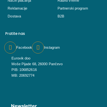
Način plaćanja
Radno vreme
Reklamacije
Partnerski program
Dostava
B2B
Pratite nas
Facebook
Instagram
Eurovik doo
Moše Pijade 68, 26000 Pančevo
PIB: 106852616
MB: 20692774