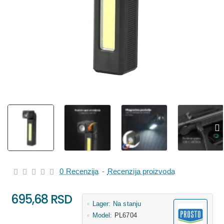
0 Recenzija
-
Recenzija proizvoda
695,68 RSD
Lager:
Na stanju
Model:
PL6704