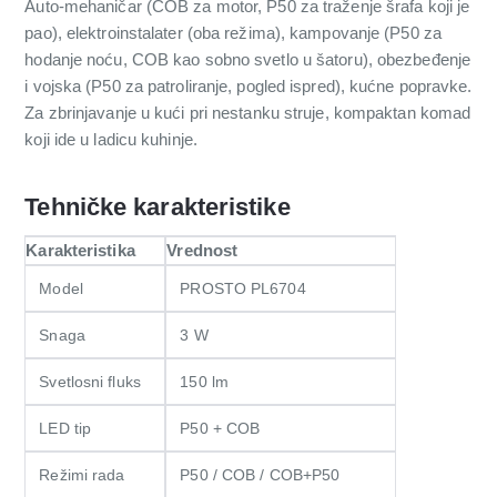
Auto-mehaničar (COB za motor, P50 za traženje šrafa koji je
pao), elektroinstalater (oba režima), kampovanje (P50 za
hodanje noću, COB kao sobno svetlo u šatoru), obezbeđenje
i vojska (P50 za patroliranje, pogled ispred), kućne popravke.
Za zbrinjavanje u kući pri nestanku struje, kompaktan komad
koji ide u ladicu kuhinje.
Tehničke karakteristike
Karakteristika
Vrednost
Model
PROSTO PL6704
Snaga
3 W
Svetlosni fluks
150 lm
LED tip
P50 + COB
Režimi rada
P50 / COB / COB+P50