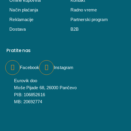
Online kupovina
Kontakt
Način plaćanja
Radno vreme
Reklamacije
Partnerski program
Dostava
B2B
Pratite nas
Facebook
Instagram
Eurovik doo
Moše Pijade 68, 26000 Pančevo
PIB: 106852616
MB: 20692774