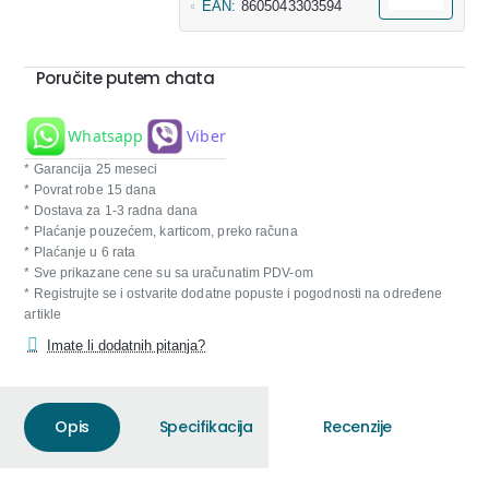
EAN:
8605043303594
Poručite putem chata
Whatsapp
Viber
* Garancija 25 meseci
* Povrat robe 15 dana
* Dostava za 1-3 radna dana
* Plaćanje pouzećem, karticom, preko računa
* Plaćanje u 6 rata
* Sve prikazane cene su sa uračunatim PDV-om
* Registrujte se i ostvarite dodatne popuste i pogodnosti na određene
artikle
Imate li dodatnih pitanja?
Opis
Specifikacija
Recenzije