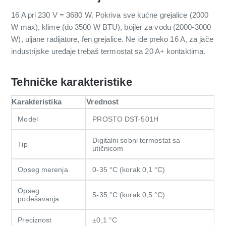
16 A pri 230 V = 3680 W. Pokriva sve kućne grejalice (2000
W max), klime (do 3500 W BTU), bojler za vodu (2000-3000
W), uljane radijatore, fen grejalice. Ne ide preko 16 A, za jače
industrijske uređaje trebaš termostat sa 20 A+ kontaktima.
Tehničke karakteristike
Karakteristika
Vrednost
Model
PROSTO DST-501H
Digitalni sobni termostat sa
Tip
utičnicom
Opseg merenja
0-35 °C (korak 0,1 °C)
Opseg
5-35 °C (korak 0,5 °C)
podešavanja
Preciznost
±0,1 °C