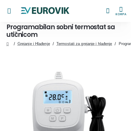
KORPA
Programabilan sobni termostat sa
utičnicom
Grejanje i Hlađenje
Termostati za grejanje i hlađenje
Progra
home