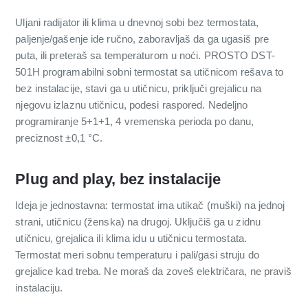
Uljani radijator ili klima u dnevnoj sobi bez termostata,
paljenje/gašenje ide ručno, zaboravljaš da ga ugasiš pre
puta, ili preteraš sa temperaturom u noći. PROSTO DST-
501H programabilni sobni termostat sa utičnicom rešava to
bez instalacije, stavi ga u utičnicu, priključi grejalicu na
njegovu izlaznu utičnicu, podesi raspored. Nedeljno
programiranje 5+1+1, 4 vremenska perioda po danu,
preciznost ±0,1 °C.
Plug and play, bez instalacije
Ideja je jednostavna: termostat ima utikač (muški) na jednoj
strani, utičnicu (ženska) na drugoj. Uključiš ga u zidnu
utičnicu, grejalica ili klima idu u utičnicu termostata.
Termostat meri sobnu temperaturu i pali/gasi struju do
grejalice kad treba. Ne moraš da zoveš električara, ne praviš
instalaciju.