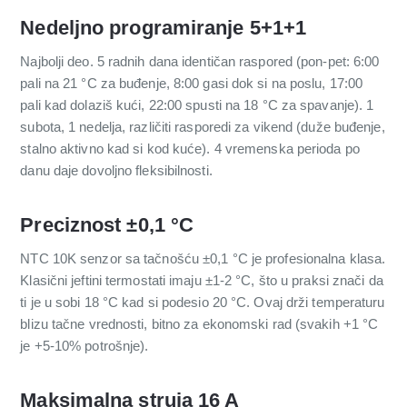
Nedeljno programiranje 5+1+1
Najbolji deo. 5 radnih dana identičan raspored (pon-pet: 6:00
pali na 21 °C za buđenje, 8:00 gasi dok si na poslu, 17:00
pali kad dolaziš kući, 22:00 spusti na 18 °C za spavanje). 1
subota, 1 nedelja, različiti rasporedi za vikend (duže buđenje,
stalno aktivno kad si kod kuće). 4 vremenska perioda po
danu daje dovoljno fleksibilnosti.
Preciznost ±0,1 °C
NTC 10K senzor sa tačnošću ±0,1 °C je profesionalna klasa.
Klasični jeftini termostati imaju ±1-2 °C, što u praksi znači da
ti je u sobi 18 °C kad si podesio 20 °C. Ovaj drži temperaturu
blizu tačne vrednosti, bitno za ekonomski rad (svakih +1 °C
je +5-10% potrošnje).
Maksimalna struja 16 A