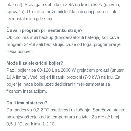
utaknut). Stavi ga u sobu koju želiš da kontrolišeš (dnevna,
spavaća). Grejalica može biti fizički u drugoj prostoriji, ali
termostat meri gde stoji.
Čuva li program pri nestanku struje?
Obično ima mali backup (kondenzator ili baterija) koji čuva
program 24-48 sati bez struje. Duže od toga, programiranje
treba ponoviti.
Može li za električni bojler?
Pazi, bojler tipa 80-120 L sa 2000 W grejačem prolazi (unutar
16 A limita). Veći bojleri ili tanki protočni (7-9 kW) ne idu. Za
bojler je inače bolje uzeti dedicirani timer-termostat sa
fiksnom instalacijom.
Da li ima histerezu?
Da, podesiva 0,2-2 °C osetljivost uključenja. Sprečava stalno
paljenje/gašenje kad je temperatura na ivici. Za grejač biraj
0,5-1 °C, za klimu 1-2 °C.