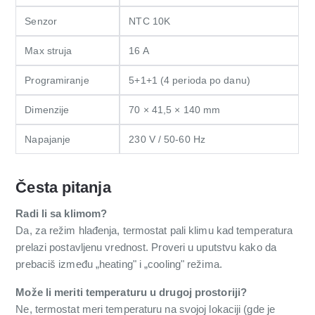
Senzor
NTC 10K
Max struja
16 A
Programiranje
5+1+1 (4 perioda po danu)
Dimenzije
70 × 41,5 × 140 mm
Napajanje
230 V / 50-60 Hz
Česta pitanja
Radi li sa klimom?
Da, za režim hlađenja, termostat pali klimu kad temperatura
prelazi postavljenu vrednost. Proveri u uputstvu kako da
prebaciš između „heating" i „cooling" režima.
Može li meriti temperaturu u drugoj prostoriji?
Ne, termostat meri temperaturu na svojoj lokaciji (gde je