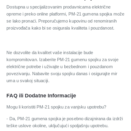
Dostupna u specijalizovanim prodavnicama električne
opreme i preko online platformi, PM-21 gumena spojka može
se lako pronaći. Preporučujemo kupovinu od renomiranih
proizvođača kako bi se osigurala kvaliteta i pouzdanost.
Ne dozvolite da kvalitet vaše instalacije bude
kompromitovan. Izaberite PM-21 gumenu spojku za svoje
električne potrebe i uživajte u bezbednom i pouzdanom
povezivanju. Nabavite svoju spojku danas i osigurajte mir
uma u svakoj situaciji.
FAQ ili Dodatne Informacije
Mogu li koristiti PM-21 spojku za vanjsku upotrebu?
- Da, PM-21 gumena spojka je posebno dizajnirana da izdrži
teške uslove okoline, uključujući spoljašnju upotrebu.