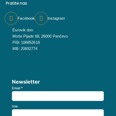
Pratite nas
Facebook
Instagram
Eurovik doo
Moše Pijade 68, 26000 Pančevo
PIB: 106852616
MB: 20692774