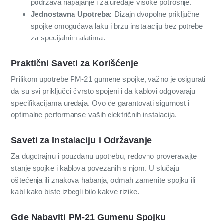
podržava napajanje i za uređaje visoke potrošnje.
Jednostavna Upotreba:
Dizajn dvopolne priključne
spojke omogućava laku i brzu instalaciju bez potrebe
za specijalnim alatima.
Praktični Saveti za Korišćenje
Prilikom upotrebe PM-21 gumene spojke, važno je osigurati
da su svi priključci čvrsto spojeni i da kablovi odgovaraju
specifikacijama uređaja. Ovo će garantovati sigurnost i
optimalne performanse vaših električnih instalacija.
Saveti za Instalaciju i Održavanje
Za dugotrajnu i pouzdanu upotrebu, redovno proveravajte
stanje spojke i kablova povezanih s njom. U slučaju
oštećenja ili znakova habanja, odmah zamenite spojku ili
kabl kako biste izbegli bilo kakve rizike.
Gde Nabaviti PM-21 Gumenu Spojku