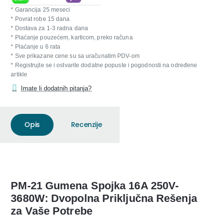
* Garancija 25 meseci
* Povrat robe 15 dana
* Dostava za 1-3 radna dana
* Plaćanje pouzećem, karticom, preko računa
* Plaćanje u 6 rata
* Sve prikazane cene su sa uračunatim PDV-om
* Registrujte se i ostvarite dodatne popuste i pogodnosti na određene
artikle
Imate li dodatnih pitanja?
Opis
Recenzije
PM-21 Gumena Spojka 16A 250V-
3680W: Dvopolna Priključna Rešenja
za Vaše Potrebe