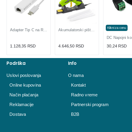
Klikni za cenu
Adapter Tip C na RJ45 100Mb
Akumulatorski pištolj za lepak FIELDMANN FDTP 2204-A
1.128,35 RSD
4.646,50 RSD
30,24 RSD
Podrška
Info
Uslovi poslovanja
O nama
Online kupovina
Kontakt
Način plaćanja
Radno vreme
Reklamacije
Partnerski program
Dostava
B2B