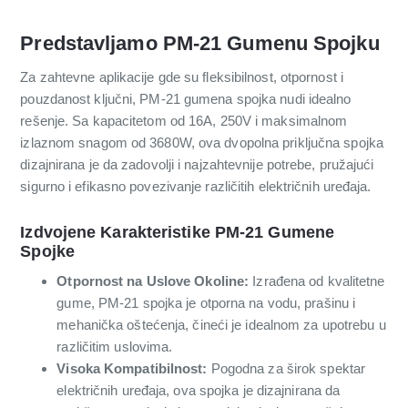
Predstavljamo PM-21 Gumenu Spojku
Za zahtevne aplikacije gde su fleksibilnost, otpornost i
pouzdanost ključni, PM-21 gumena spojka nudi idealno
rešenje. Sa kapacitetom od 16A, 250V i maksimalnom
izlaznom snagom od 3680W, ova dvopolna priključna spojka
dizajnirana je da zadovolji i najzahtevnije potrebe, pružajući
sigurno i efikasno povezivanje različitih električnih uređaja.
Izdvojene Karakteristike PM-21 Gumene
Spojke
Otpornost na Uslove Okoline:
Izrađena od kvalitetne
gume, PM-21 spojka je otporna na vodu, prašinu i
mehanička oštećenja, čineći je idealnom za upotrebu u
različitim uslovima.
Visoka Kompatibilnost:
Pogodna za širok spektar
električnih uređaja, ova spojka je dizajnirana da