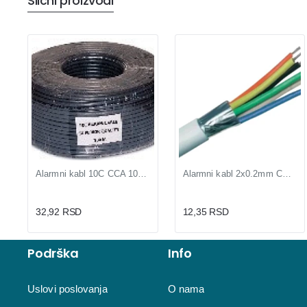
Slični proizvodi
Alarmni kabl 10C CCA 10x0,2mm
Alarmni kabl 2x0.2mm CCA, dvožilni, sivi, pakovanje 100m
32,92 RSD
12,35 RSD
Podrška
Info
Uslovi poslovanja
O nama