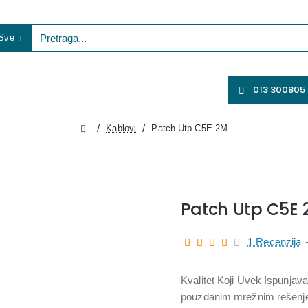
Sve
etraga...
VENTILATORI
WIFI KAMERE
SVE ZA VIDEO NADZOR
013 300805
Kablovi
Patch Utp C5E 2M
home
Patch Utp C5E
1 Recenzija
Kvalitet Koji Uvek Ispunja
pouzdanim mrežnim rešenje