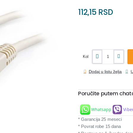
112,15 RSD
Kol
Dodaj u listu želja
U
Poručite putem chat
Whatsapp
Vibe
* Garancija 25 meseci
* Povrat robe 15 dana