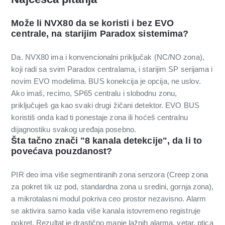
Može li NVX80 da se koristi i bez EVO
centrale, na starijim Paradox sistemima?
Da. NVX80 ima i konvencionalni priključak (NC/NO zona),
koji radi sa svim Paradox centralama, i starijim SP serijama i
novim EVO modelima. BUS konekcija je opcija, ne uslov.
Ako imaš, recimo, SP65 centralu i slobodnu zonu,
priključuješ ga kao svaki drugi žičani detektor. EVO BUS
koristiš onda kad ti ponestaje zona ili hoćeš centralnu
dijagnostiku svakog uređaja posebno.
Šta tačno znači "8 kanala detekcije", da li to
povećava pouzdanost?
PIR deo ima više segmentiranih zona senzora (Creep zona
za pokret tik uz pod, standardna zona u sredini, gornja zona),
a mikrotalasni modul pokriva ceo prostor nezavisno. Alarm
se aktivira samo kada više kanala istovremeno registruje
pokret. Rezultat je drastično manje lažnih alarma, vetar, ptica