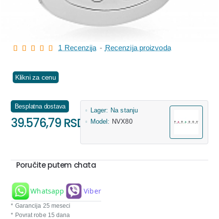
1 Recenzija
-
Recenzija proizvoda
Klikni za cenu
Besplatna dostava
Lager:
Na stanju
39.576,79 RSD
Model:
NVX80
Poručite putem chata
Whatsapp
Viber
* Garancija 25 meseci
* Povrat robe 15 dana