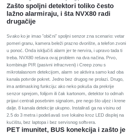
Zašto spoljni detektori toliko često
lažno alarmiraju, i šta NVX80 radi
drugačije
Svako ko je imao "obični" spoljni senzor zna scenario: vetar
pomeri granu, kamera beleži prazno dvorište, a telefon zvoni
u ponoć. Onda isključiš alarm jer te nervira, i upravo tada ti
treba. NVX80 rešava ovaj problem na dva načina. Prvo,
kombinuje PIR (pasivni infracrveni) i Creep zonu s
mikrotalasnom detekcijom, alarm se aktivira samo kad oba
kanala potvrde pokret. Jedno bez drugog ne prolazi. Drugo,
ima antimasking funkciju: ako neko pokuša da prekrije
senzor sprejom, folijom ili čak kartonom, detektor to odmah
prijavi centrali posebnim signalom, pre nego što uljez i krene
dalje. 8 kanala detekcije ukupno. Instaliraš ga na visinu od
2.5 do 3 metra i podešavaš sve lokalno kroz LED displej na
kućištu, bez laptopa i bez servisnog softvera.
PET imunitet, BUS konekcija i zašto je