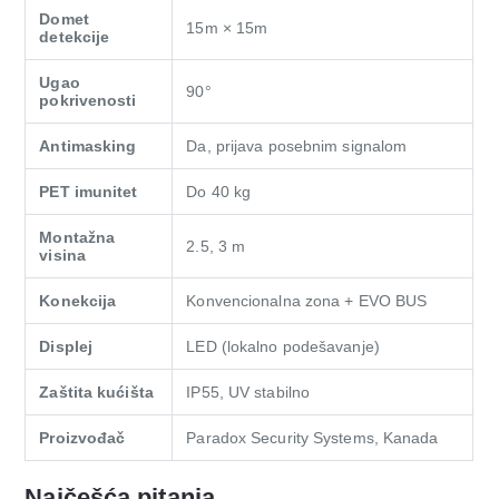
Domet
15m × 15m
detekcije
Ugao
90°
pokrivenosti
Antimasking
Da, prijava posebnim signalom
PET imunitet
Do 40 kg
Montažna
2.5, 3 m
visina
Konekcija
Konvencionalna zona + EVO BUS
Displej
LED (lokalno podešavanje)
Zaštita kućišta
IP55, UV stabilno
Proizvođač
Paradox Security Systems, Kanada
Najčešća pitanja