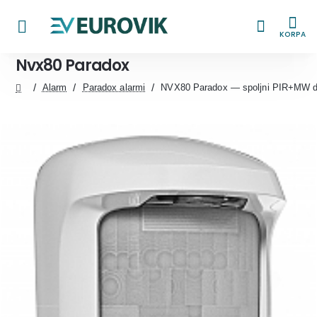
KORPA
Nvx80 Paradox
Alarm
Paradox alarmi
NVX80 Paradox — spoljni PIR+MW de
home