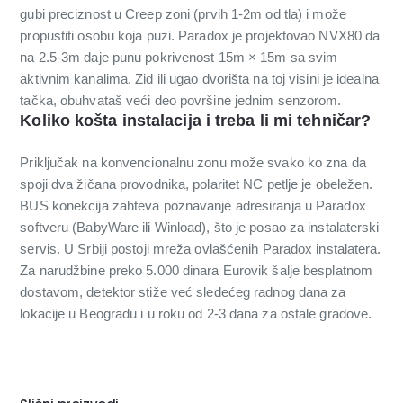
gubi preciznost u Creep zoni (prvih 1-2m od tla) i može
propustiti osobu koja puzi. Paradox je projektovao NVX80 da
na 2.5-3m daje punu pokrivenost 15m × 15m sa svim
aktivnim kanalima. Zid ili ugao dvorišta na toj visini je idealna
tačka, obuhvataš veći deo površine jednim senzorom.
Koliko košta instalacija i treba li mi tehničar?
Priključak na konvencionalnu zonu može svako ko zna da
spoji dva žičana provodnika, polaritet NC petlje je obeležen.
BUS konekcija zahteva poznavanje adresiranja u Paradox
softveru (BabyWare ili Winload), što je posao za instalaterski
servis. U Srbiji postoji mreža ovlašćenih Paradox instalatera.
Za narudžbine preko 5.000 dinara Eurovik šalje besplatnom
dostavom, detektor stiže već sledećeg radnog dana za
lokacije u Beogradu i u roku od 2-3 dana za ostale gradove.