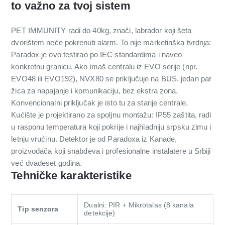
to važno za tvoj sistem
PET IMMUNITY radi do 40kg, znači, labrador koji šeta
dvorištem neće pokrenuti alarm. To nije marketinška tvrdnja:
Paradox je ovo testirao po IEC standardima i naveo
konkretnu granicu. Ako imaš centralu iz EVO serije (npr.
EVO48 ili EVO192), NVX80 se priključuje na BUS, jedan par
žica za napajanje i komunikaciju, bez ekstra zona.
Konvencionalni priključak je isto tu za starije centrale.
Kućište je projektirano za spoljnu montažu: IP55 zaštita, radi
u rasponu temperatura koji pokrije i najhladniju srpsku zimu i
letnju vrućinu. Detektor je od Paradoxa iz Kanade,
proizvođača koji snabdeva i profesionalne instalatere u Srbiji
već dvadeset godina.
Tehničke karakteristike
Dualni: PIR + Mikrotalas (8 kanala
Tip senzora
detekcije)