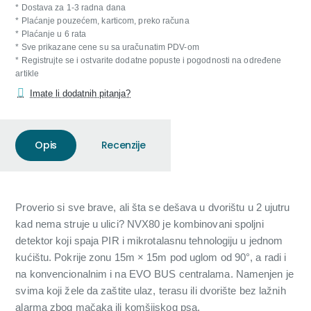
* Dostava za 1-3 radna dana
* Plaćanje pouzećem, karticom, preko računa
* Plaćanje u 6 rata
* Sve prikazane cene su sa uračunatim PDV-om
* Registrujte se i ostvarite dodatne popuste i pogodnosti na određene
artikle
Imate li dodatnih pitanja?
Opis
Recenzije
Proverio si sve brave, ali šta se dešava u dvorištu u 2 ujutru
kad nema struje u ulici? NVX80 je kombinovani spoljni
detektor koji spaja PIR i mikrotalasnu tehnologiju u jednom
kućištu. Pokrije zonu 15m × 15m pod uglom od 90°, a radi i
na konvencionalnim i na EVO BUS centralama. Namenjen je
svima koji žele da zaštite ulaz, terasu ili dvorište bez lažnih
alarma zbog mačaka ili komšijskog psa.