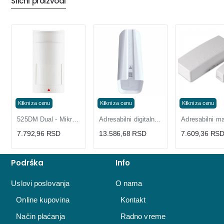
Slični proizvodi
Klikni za cenu
Klikni za cenu
Klikni za cenu
525DM Dual - Mikrotalasni i IC senzor sa 3 LED diode
Adresabilni digitalni dualni detektor pokreta NV37MX
7.792,96 RSD
13.586,68 RSD
7.609,36 RS
Podrška
Info
Uslovi poslovanja
O nama
Online kupovina
Kontakt
Način plaćanja
Radno vreme