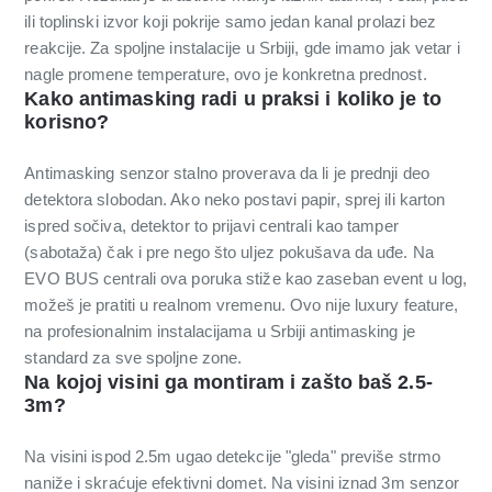
ili toplinski izvor koji pokrije samo jedan kanal prolazi bez
reakcije. Za spoljne instalacije u Srbiji, gde imamo jak vetar i
nagle promene temperature, ovo je konkretna prednost.
Kako antimasking radi u praksi i koliko je to
korisno?
Antimasking senzor stalno proverava da li je prednji deo
detektora slobodan. Ako neko postavi papir, sprej ili karton
ispred sočiva, detektor to prijavi centrali kao tamper
(sabotaža) čak i pre nego što uljez pokušava da uđe. Na
EVO BUS centrali ova poruka stiže kao zaseban event u log,
možeš je pratiti u realnom vremenu. Ovo nije luxury feature,
na profesionalnim instalacijama u Srbiji antimasking je
standard za sve spoljne zone.
Na kojoj visini ga montiram i zašto baš 2.5-
3m?
Na visini ispod 2.5m ugao detekcije "gleda" previše strmo
naniže i skraćuje efektivni domet. Na visini iznad 3m senzor