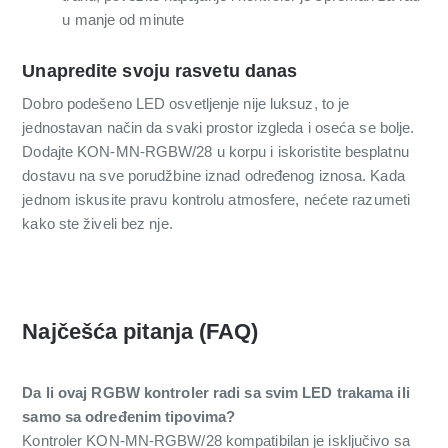
u manje od minute
Unapredite svoju rasvetu danas
Dobro podešeno LED osvetljenje nije luksuz, to je
jednostavan način da svaki prostor izgleda i oseća se bolje.
Dodajte KON-MN-RGBW/28 u korpu i iskoristite besplatnu
dostavu na sve porudžbine iznad određenog iznosa. Kada
jednom iskusite pravu kontrolu atmosfere, nećete razumeti
kako ste živeli bez nje.
Najčešća pitanja (FAQ)
Da li ovaj RGBW kontroler radi sa svim LED trakama ili
samo sa određenim tipovima?
Kontroler KON-MN-RGBW/28 kompatibilan je isključivo sa