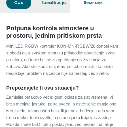
Opis
Specifikacija
Recenzije
Potpuna kontrola atmosfere u
prostoru, jednim pritiskom prsta
Mini LED RGBW kontroler KON-MN-RGBW/28 donosi vam
slobodu da u svakom trenutku prilagodite osvetljenje svog
prostora, od tople beline za opuštanje do živih boja za
zabavu. Ako ste ikada stajali usred sobe i mislili da nešto
nedostaje, problem najčešće nije nameštaj, već svetlo.
Prepoznajete li ovu situaciju?
Zamislite petakovo veče: gosti dolaze za sat vremena, vi
brzo menjate jastuke, palite sveće, a osvetljenje ostaje ono
isto, bledo, ravnodušno belo. Ili jutranje buđenje kada vam
treba meko, toplo svetlo, a ne ono jarko koje vas zaslepi.
Možda imate LED traku postavljenu već mesecima, ali je