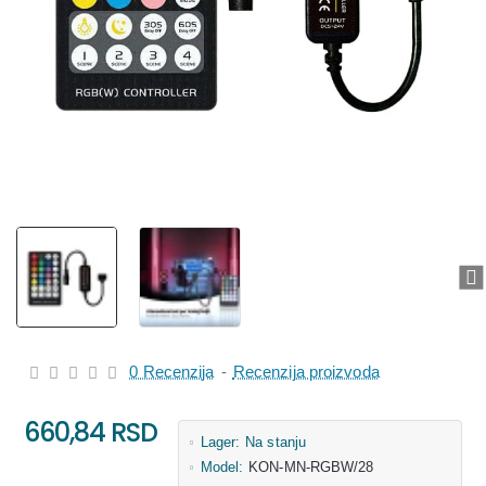
0 Recenzija
-
Recenzija proizvoda
660,84 RSD
Lager:
Na stanju
Model:
KON-MN-RGBW/28