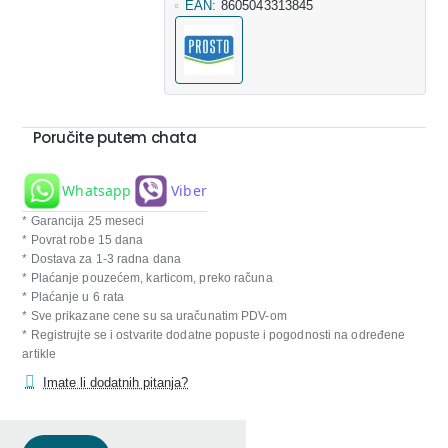
EAN:
8605043313845
Poručite putem chata
Whatsapp
Viber
* Garancija 25 meseci
* Povrat robe 15 dana
* Dostava za 1-3 radna dana
* Plaćanje pouzećem, karticom, preko računa
* Plaćanje u 6 rata
* Sve prikazane cene su sa uračunatim PDV-om
* Registrujte se i ostvarite dodatne popuste i pogodnosti na određene
artikle
Imate li dodatnih pitanja?