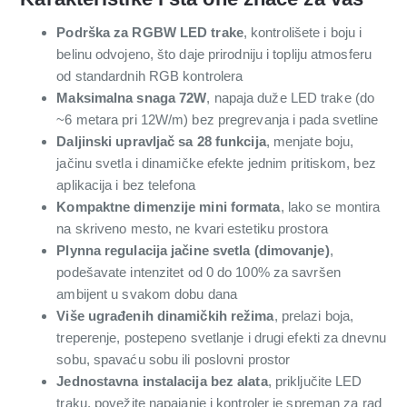
Podrška za RGBW LED trake
, kontrolišete i boju i
belinu odvojeno, što daje prirodniju i topliju atmosferu
od standardnih RGB kontrolera
Maksimalna snaga 72W
, napaja duže LED trake (do
~6 metara pri 12W/m) bez pregrevanja i pada svetline
Daljinski upravljač sa 28 funkcija
, menjate boju,
jačinu svetla i dinamičke efekte jednim pritiskom, bez
aplikacija i bez telefona
Kompaktne dimenzije mini formata
, lako se montira
na skriveno mesto, ne kvari estetiku prostora
Plynna regulacija jačine svetla (dimovanje)
,
podešavate intenzitet od 0 do 100% za savršen
ambijent u svakom dobu dana
Više ugrađenih dinamičkih režima
, prelazi boja,
treperenje, postepeno svetlanje i drugi efekti za dnevnu
sobu, spavaću sobu ili poslovni prostor
Jednostavna instalacija bez alata
, priključite LED
traku, povežite napajanje i kontroler je spreman za rad