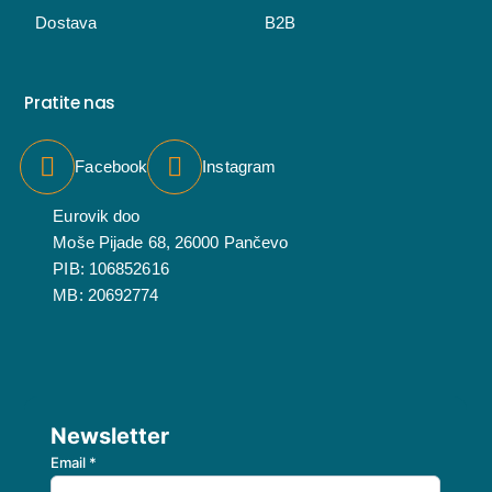
Dostava
B2B
Pratite nas
Facebook
Instagram
Eurovik doo
Moše Pijade 68, 26000 Pančevo
PIB: 106852616
MB: 20692774