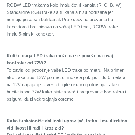
RGBW LED trakama koje imaju četiri kanala (R, G, B, W).
Standardne RGB trake sa tri kanala nisu podržane jer
nemaju poseban beli kanal. Pre kupovine proverite tip
konektora i broj pinova na vašoj LED traci, RGBW trake
imaju 5-pinski konektor.
Koliko duga LED traka može da se poveže na ovaj
kontroler od 72W?
To zavisi od potrošnje vaše LED trake po metru. Na primer,
ako traka troši 12W po metru, možete priključiti do 6 metara
na 12V napajanje. Uvek zbrojite ukupnu potrošnju trake i
budite ispod 72W kako biste sprečili pregrevanje kontrolera i
osigurali duži vek trajanja opreme.
Kako funkcioniše daljinski upravljač, treba li mu direktna
vidljivost ili radi i kroz zid?