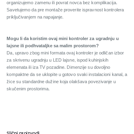
organizujemo zamenu ili povrat novca bez komplikacija.
Savetujemo da pre montaže proverite ispravnost kontrolera
priključivanjem na napajanje.
Mogu li da koristim ovaj mini kontroler za ugradnju u
lajsne ili podhvataljke sa malim prostorom?
Da, upravo zbog mini formata ovaj kontroler je odličan izbor
za skrivenu ugradnju u LED lajsne, ispod kuhinjskih
elemenata ili iza TV pozadine. Dimenzije su dovoljno
kompaktne da se uklopite u gotovo svaki instalacioni kanal, a
žice su standardne dužine koja olakšava povezivanje u
skučenim prostorima.
Slični proizvodi