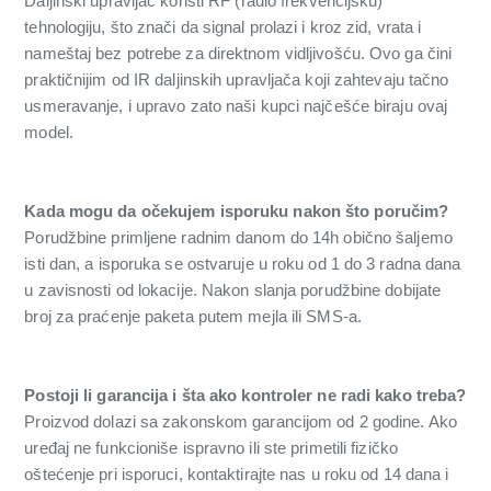
Daljinski upravljač koristi RF (radio frekvencijsku)
tehnologiju, što znači da signal prolazi i kroz zid, vrata i
nameštaj bez potrebe za direktnom vidljivošću. Ovo ga čini
praktičnijim od IR daljinskih upravljača koji zahtevaju tačno
usmeravanje, i upravo zato naši kupci najčešće biraju ovaj
model.
Kada mogu da očekujem isporuku nakon što poručim?
Porudžbine primljene radnim danom do 14h obično šaljemo
isti dan, a isporuka se ostvaruje u roku od 1 do 3 radna dana
u zavisnosti od lokacije. Nakon slanja porudžbine dobijate
broj za praćenje paketa putem mejla ili SMS-a.
Postoji li garancija i šta ako kontroler ne radi kako treba?
Proizvod dolazi sa zakonskom garancijom od 2 godine. Ako
uređaj ne funkcioniše ispravno ili ste primetili fizičko
oštećenje pri isporuci, kontaktirajte nas u roku od 14 dana i