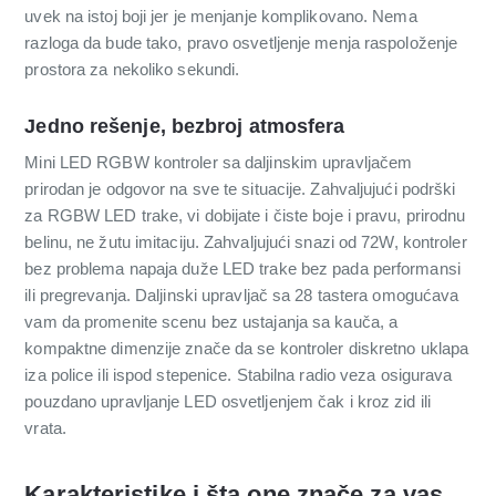
uvek na istoj boji jer je menjanje komplikovano. Nema
razloga da bude tako, pravo osvetljenje menja raspoloženje
prostora za nekoliko sekundi.
Jedno rešenje, bezbroj atmosfera
Mini LED RGBW kontroler sa daljinskim upravljačem
prirodan je odgovor na sve te situacije. Zahvaljujući podrški
za RGBW LED trake, vi dobijate i čiste boje i pravu, prirodnu
belinu, ne žutu imitaciju. Zahvaljujući snazi od 72W, kontroler
bez problema napaja duže LED trake bez pada performansi
ili pregrevanja. Daljinski upravljač sa 28 tastera omogućava
vam da promenite scenu bez ustajanja sa kauča, a
kompaktne dimenzije znače da se kontroler diskretno uklapa
iza police ili ispod stepenice. Stabilna radio veza osigurava
pouzdano upravljanje LED osvetljenjem čak i kroz zid ili
vrata.
Karakteristike i šta one znače za vas