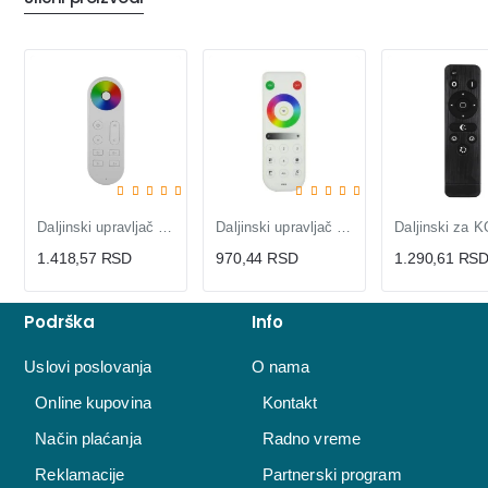
Daljinski upravljač DLV-RC-RGB za LED kontrolere, RF 2.4GHz, touch dimer
Daljinski upravljač za SP630E kontroler
1.418,57 RSD
970,44 RSD
1.290,61 RS
Podrška
Info
Uslovi poslovanja
O nama
Online kupovina
Kontakt
Način plaćanja
Radno vreme
Reklamacije
Partnerski program