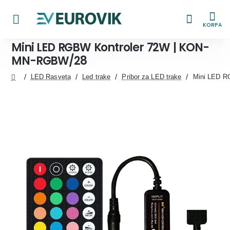
KORPA
Mini LED RGBW Kontroler 72W | KON-
MN-RGBW/28
LED Rasveta
Led trake
Pribor za LED trake
Mini LED R
home