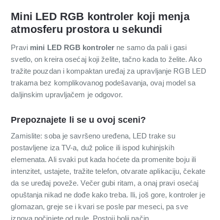
Mini LED RGB kontroler koji menja
atmosferu prostora u sekundi
Pravi
mini LED RGB kontroler
ne samo da pali i gasi
svetlo, on kreira osećaj koji želite, tačno kada to želite. Ako
tražite pouzdan i kompaktan uređaj za upravljanje RGB LED
trakama bez komplikovanog podešavanja, ovaj model sa
daljinskim upravljačem je odgovor.
Prepoznajete li se u ovoj sceni?
Zamislite: soba je savršeno uređena, LED trake su
postavljene iza TV-a, duž police ili ispod kuhinjskih
elemenata. Ali svaki put kada hoćete da promenite boju ili
intenzitet, ustajete, tražite telefon, otvarate aplikaciju, čekate
da se uređaj poveže. Večer gubi ritam, a onaj pravi osećaj
opuštanja nikad ne dođe kako treba. Ili, još gore, kontroler je
glomazan, greје se i kvari se posle par meseci, pa sve
iznova počinjete od nule. Postoji bolji način.