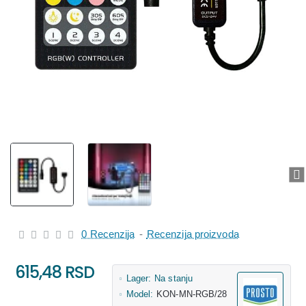
0 Recenzija
-
Recenzija proizvoda
615,48 RSD
Lager:
Na stanju
Model:
KON-MN-RGB/28