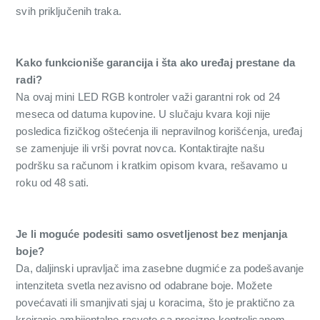
svih priključenih traka.
Kako funkcioniše garancija i šta ako uređaj prestane da
radi?
Na ovaj mini LED RGB kontroler važi garantni rok od 24
meseca od datuma kupovine. U slučaju kvara koji nije
posledica fizičkog oštećenja ili nepravilnog korišćenja, uređaj
se zamenjuje ili vrši povrat novca. Kontaktirajte našu
podršku sa računom i kratkim opisom kvara, rešavamo u
roku od 48 sati.
Je li moguće podesiti samo osvetljenost bez menjanja
boje?
Da, daljinski upravljač ima zasebne dugmiće za podešavanje
intenziteta svetla nezavisno od odabrane boje. Možete
povećavati ili smanjivati sjaj u koracima, što je praktično za
kreiranje ambijentalne rasvete sa precizno kontrolisanom