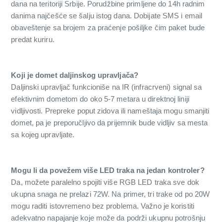
dana na teritoriji Srbije. Porudžbine primljene do 14h radnim
danima najčešće se šalju istog dana. Dobijate SMS i email
obaveštenje sa brojem za praćenje pošiljke čim paket bude
predat kuriru.
Koji je domet daljinskog upravljača?
Daljinski upravljač funkcioniše na IR (infracrveni) signal sa
efektivnim dometom do oko 5-7 metara u direktnoj liniji
vidljivosti. Prepreke poput zidova ili nameštaja mogu smanjiti
domet, pa je preporučljivo da prijemnik bude vidljiv sa mesta
sa kojeg upravljate.
Mogu li da povežem više LED traka na jedan kontroler?
Da, možete paralelno spojiti više RGB LED traka sve dok
ukupna snaga ne prelazi 72W. Na primer, tri trake od po 20W
mogu raditi istovremeno bez problema. Važno je koristiti
adekvatno napajanje koje može da podrži ukupnu potrošnju