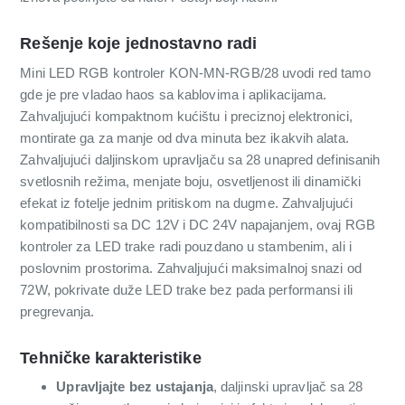
Rešenje koje jednostavno radi
Mini LED RGB kontroler KON-MN-RGB/28 uvodi red tamo
gde je pre vladao haos sa kablovima i aplikacijama.
Zahvaljujući kompaktnom kućištu i preciznoj elektronici,
montirate ga za manje od dva minuta bez ikakvih alata.
Zahvaljujući daljinskom upravljaču sa 28 unapred definisanih
svetlosnih režima, menjate boju, osvetljenost ili dinamički
efekat iz fotelje jednim pritiskom na dugme. Zahvaljujući
kompatibilnosti sa DC 12V i DC 24V napajanjem, ovaj RGB
kontroler za LED trake radi pouzdano u stambenim, ali i
poslovnim prostorima. Zahvaljujući maksimalnoj snazi od
72W, pokrivate duže LED trake bez pada performansi ili
pregrevanja.
Tehničke karakteristike
Upravljajte bez ustajanja
, daljinski upravljač sa 28