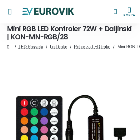
KORPA
Mini RGB LED Kontroler 72W + Daljinski
| KON-MN-RGB/28
LED Rasveta
Led trake
Pribor za LED trake
Mini RGB LE
home