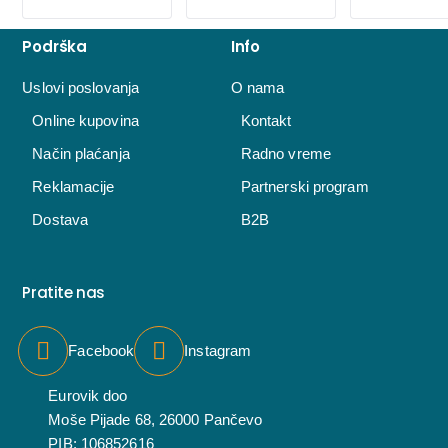
Podrška
Info
Uslovi poslovanja
O nama
Online kupovina
Kontakt
Način plaćanja
Radno vreme
Reklamacije
Partnerski program
Dostava
B2B
Pratite nas
Facebook
Instagram
Eurovik doo
Moše Pijade 68, 26000 Pančevo
PIB: 106852616