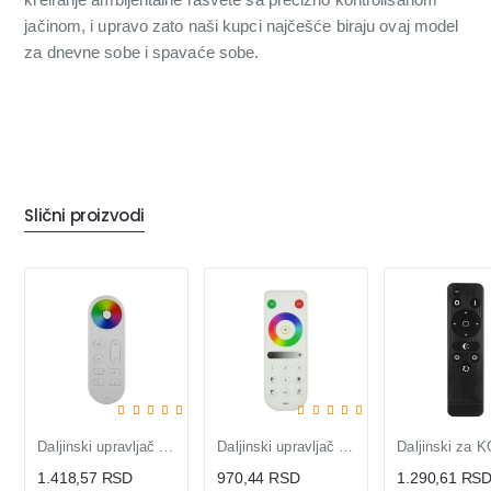
jačinom, i upravo zato naši kupci najčešće biraju ovaj model
za dnevne sobe i spavaće sobe.
Slični proizvodi
Daljinski upravljač DLV-RC-RGB za LED kontrolere, RF 2.4GHz, touch dimer
Daljinski upravljač za SP630E kontroler
1.418,57 RSD
970,44 RSD
1.290,61 RS