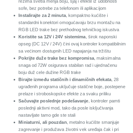
režima svetla menja boju, sjaj i efekte iz udobnosti
sofe, bez potrebe za telefonom ili aplikacijom
Instalirajte za 2 minuta
, kompaktno kućište i
standardni konektori omogućavaju brzu montažu na
RGB LED trake bez prethodnog tehničkog iskustva
Koristite sa 12V i 24V sistemima
, širok naponski
opseg (DC 12V / 24V) čini ovaj kontroler kompatibilnim
sa većinom dostupnih LED napajanja na tržištu
Pokrijte duže trake bez kompromisa
, maksimalna
snaga od 72W osigurava stabilan rad i ujednačenu
boju duž cele dužine RGB trake
Birajte između statičnih i dinamičnih efekata
, 28
ugrađenih programa uključuje statične boje, postepene
prelaze i stroboskopske efekte za svaku priliku
Sačuvajte poslednje podešavanje
, kontroler pamti
poslednji aktivni mod, tako da posle isključivanja
nastavljate tamo gde ste stali
Miniaturni, ali pouzdan
, metalno kućište smanjuje
zagrevanje i produžava životni vek uređaja čak i pri