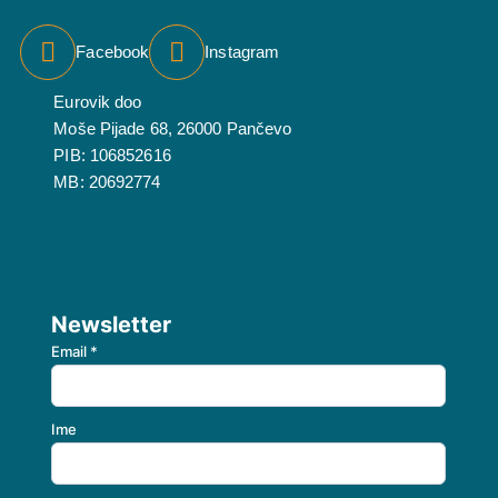
Facebook
Instagram
Eurovik doo
Moše Pijade 68, 26000 Pančevo
PIB: 106852616
MB: 20692774