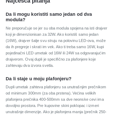
Najčešća pitanja
Da li mogu koristiti samo jedan od dva
modula?
Ne preporučuje se jer su oba modula spojena na isti drajver
koji je dimenzionisan za 32W. Ako koristiš samo jedan
(16W), drajver šalje svu struju na polovinu LED-ova, može
da ih pregreje i skrati im vek. Ako ti treba samo 16W, kupi
pojedinačni LED umetak od 16W ili 24W sa odgovarajućim
drajverom. Ovaj dupli je specifično za plafonjere koje
zahtevaju dva izvora svetla.
Da li staje u moju plafonjeru?
Dupli umetak zahteva plafonjeru sa unutrašnjim prečnikom
od minimum 300mm (za oba prstena). Većina velikih
plafonjera prečnika 400-500mm sa dve neonske cevi ima
dovoljno prostora. Pre kupovine skini poklopac i izmeri
unutrašnje dimenzije. Ako je plafonjera manja (prečnik 250-