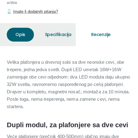
artikle
Imate li dodatnih pitanja?
Opis
Specifikacija
Recenzije
Velika plafonjera u dnevnoj sobi sa dve neonske cevi, obe
trepere, jedna jedva svetli. Dupli LED umetak 16W+16W
zamenjuje obe cevi odjednom: dva LED modula daju ukupno
32W svetla, ravnomerno raspoređenog po celoj plafonjeri.
Drajver u kompletu, magnetni nosač, montaža za 10 minuta.
Posle toga, nema treperenja, nema zamene cevi, nema
startera.
Dupli modul, za plafonjere sa dve cevi
Veće plafonjere (prečnik 400-500mm) obično imaju dve