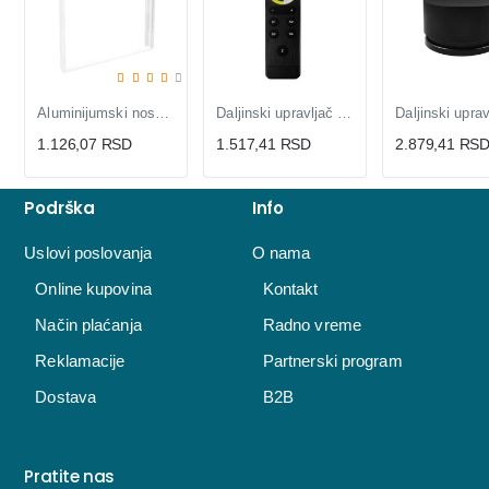
Aluminijumski nosač za LNP-B LED panele
Daljinski upravljač 2u1 za DLV i KON-T11,12
1.126,07 RSD
1.517,41 RSD
2.879,41 RS
Podrška
Info
Uslovi poslovanja
O nama
Online kupovina
Kontakt
Način plaćanja
Radno vreme
Reklamacije
Partnerski program
Dostava
B2B
Pratite nas