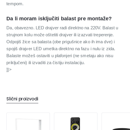
tempom.
Da li moram isključiti balast pre montaže?
Da, obavezno. LED drajver radi direktno na 220V. Balast u
strujnom kolu može oštetiti drajver ili izazvati treperenje.
Odpojiš žice sa balasta (obe prigušnice ako ih ima dve) i
spojiš drajver LED umetka direktno na fazu i nulu iz zida.
Balaste možeš ostaviti u plafonjeri (ne smetaju ako nisu
priključeni) ili izvaditi za čistiju instalaciju.
]]>
Slični proizvodi