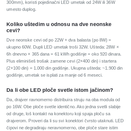
300mm), koristi pojedinačni LED umetak od 24W ili 36W
umesto duplog.
Koliko uštedim u odnosu na dve neonske
cevi?
Dve neonske cevi od po 22W + dva balasta (po 8W) =
ukupno 60W. Dupli LED umetak troši 32W. Ušteda: 28W ×
6h dnevno × 365 dana = 61 kWh godišnje = oko 920 dinara.
Plus eliminišeš trošak zamene cevi (2×400 din) i startera
(2×100 din) = 1.000 din godišnje. Ukupna ušteda: ~1.900 din
godišnje, umetak se isplati za manje od 6 meseci.
Da li obe LED ploče svetle istom jačinom?
Da, drajver ravnomerno distribuira struju na oba modula od
po 16W. Obe ploče svetle identično. Ako jedna svetli slabije
od druge, loš kontakt na konektoru koji spaja ploču sa
drajverom. Proveri da li su svi konektori čvrsto utaknuti. LED
čipovi ne degradiraju neravnomerno, obe ploče stare istim