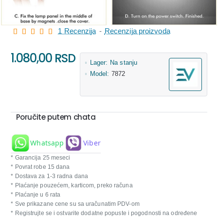
1 Recenzija
-
Recenzija proizvoda
1.080,00 RSD
Lager:
Na stanju
Model:
7872
Poručite putem chata
Whatsapp
Viber
* Garancija 25 meseci
* Povrat robe 15 dana
* Dostava za 1-3 radna dana
* Plaćanje pouzećem, karticom, preko računa
* Plaćanje u 6 rata
* Sve prikazane cene su sa uračunatim PDV-om
* Registrujte se i ostvarite dodatne popuste i pogodnosti na određene