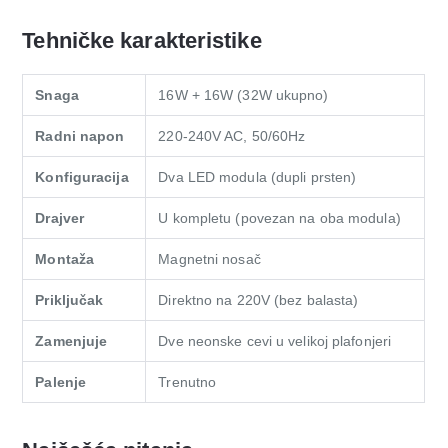
Tehničke karakteristike
Snaga
16W + 16W (32W ukupno)
Radni napon
220-240V AC, 50/60Hz
Konfiguracija
Dva LED modula (dupli prsten)
Drajver
U kompletu (povezan na oba modula)
Montaža
Magnetni nosač
Priključak
Direktno na 220V (bez balasta)
Zamenjuje
Dve neonske cevi u velikoj plafonjeri
Palenje
Trenutno