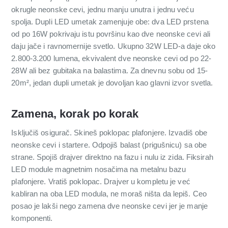
okrugle neonske cevi, jednu manju unutra i jednu veću
spolja. Dupli LED umetak zamenjuje obe: dva LED prstena
od po 16W pokrivaju istu površinu kao dve neonske cevi ali
daju jače i ravnomernije svetlo. Ukupno 32W LED-a daje oko
2.800-3.200 lumena, ekvivalent dve neonske cevi od po 22-
28W ali bez gubitaka na balastima. Za dnevnu sobu od 15-
20m², jedan dupli umetak je dovoljan kao glavni izvor svetla.
Zamena, korak po korak
Isključiš osigurač. Skineš poklopac plafonjere. Izvadiš obe
neonske cevi i startere. Odpojiš balast (prigušnicu) sa obe
strane. Spojiš drajver direktno na fazu i nulu iz zida. Fiksirah
LED module magnetnim nosačima na metalnu bazu
plafonjere. Vratiš poklopac. Drajver u kompletu je već
kabliran na oba LED modula, ne moraš ništa da lepiš. Ceo
posao je lakši nego zamena dve neonske cevi jer je manje
komponenti.