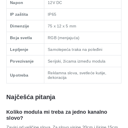
Napon
12V DC
IP zaštita
IP65
Dimenzije
75 x 12 x 5 mm
Boja svetla
RGB (menjajuća)
Lepljenje
Samolepeća traka na poleđini
Povezivanje
Serijski, žicama između modula
Reklamna slova, svetleće kutije,
Upotreba
dekoracija
Najčešća pitanja
Koliko modula mi treba za jedno kanalno
slovo?
Zavisi od veličine slova. Za slovo visine 20cm i širine 15cm,