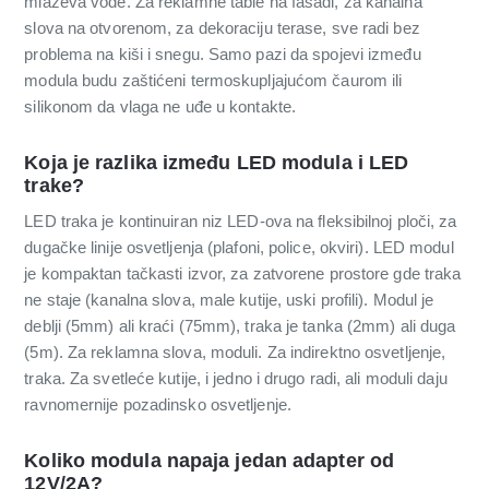
mlazeva vode. Za reklamne table na fasadi, za kanalna
slova na otvorenom, za dekoraciju terase, sve radi bez
problema na kiši i snegu. Samo pazi da spojevi između
modula budu zaštićeni termoskupljajućom čaurom ili
silikonom da vlaga ne uđe u kontakte.
Koja je razlika između LED modula i LED
trake?
LED traka je kontinuiran niz LED-ova na fleksibilnoj ploči, za
dugačke linije osvetljenja (plafoni, police, okviri). LED modul
je kompaktan tačkasti izvor, za zatvorene prostore gde traka
ne staje (kanalna slova, male kutije, uski profili). Modul je
deblji (5mm) ali kraći (75mm), traka je tanka (2mm) ali duga
(5m). Za reklamna slova, moduli. Za indirektno osvetljenje,
traka. Za svetleće kutije, i jedno i drugo radi, ali moduli daju
ravnomernije pozadinsko osvetljenje.
Koliko modula napaja jedan adapter od
12V/2A?