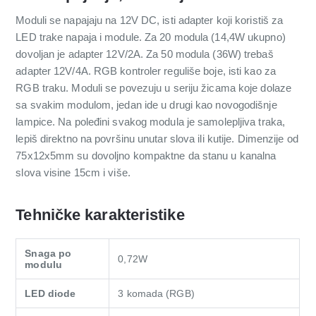
Moduli se napajaju na 12V DC, isti adapter koji koristiš za
LED trake napaja i module. Za 20 modula (14,4W ukupno)
dovoljan je adapter 12V/2A. Za 50 modula (36W) trebaš
adapter 12V/4A. RGB kontroler reguliše boje, isti kao za
RGB traku. Moduli se povezuju u seriju žicama koje dolaze
sa svakim modulom, jedan ide u drugi kao novogodišnje
lampice. Na poleđini svakog modula je samolepljiva traka,
lepiš direktno na površinu unutar slova ili kutije. Dimenzije od
75x12x5mm su dovoljno kompaktne da stanu u kanalna
slova visine 15cm i više.
Tehničke karakteristike
Snaga po
0,72W
modulu
LED diode
3 komada (RGB)