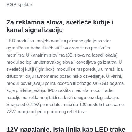
RGB spektar.
Za reklamna slova, svetleće kutije i
kanal signalizaciju
LED moduli su projektovani za primene gde je prostor
ograničen a treba ti tačkasti izvor svetla na preciznim
mestima. U kanalnim slovima (3D slova na fasadi lokala),
modul se lepi unutar svakog slova i osvetljava ga iznutra. U
svetlećoj kutiji (light box), moduli se raspoređuju u mreži iza
difuzora i daju ravnomerno pozadinsko osvetljenje. U vitrini,
moduli osvetljavaju policu odozdo ili odozgo sa RGB bojama
koje privlače pažnju. IP65 zaštita znači da moduli rade i
napolju, na reklamnoj tabli na kiši i snegu bez degradacije.
Snaga od 0,72W po modulu znači da 100 modula troši samo
72W, manje od jednog obicnog reflektora.
12V napajanje, ista linija kao LED trake