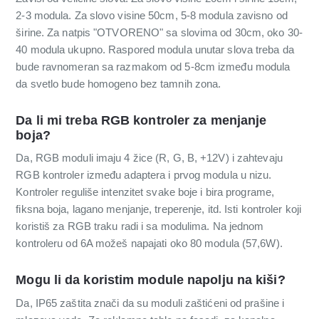
2-3 modula. Za slovo visine 50cm, 5-8 modula zavisno od
širine. Za natpis "OTVORENO" sa slovima od 30cm, oko 30-
40 modula ukupno. Raspored modula unutar slova treba da
bude ravnomeran sa razmakom od 5-8cm između modula
da svetlo bude homogeno bez tamnih zona.
Da li mi treba RGB kontroler za menjanje
boja?
Da, RGB moduli imaju 4 žice (R, G, B, +12V) i zahtevaju
RGB kontroler između adaptera i prvog modula u nizu.
Kontroler reguliše intenzitet svake boje i bira programe,
fiksna boja, lagano menjanje, treperenje, itd. Isti kontroler koji
koristiš za RGB traku radi i sa modulima. Na jednom
kontroleru od 6A možeš napajati oko 80 modula (57,6W).
Mogu li da koristim module napolju na kiši?
Da, IP65 zaštita znači da su moduli zaštićeni od prašine i