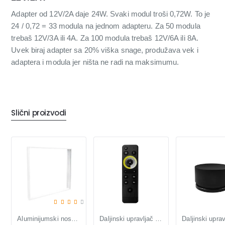
Adapter od 12V/2A daje 24W. Svaki modul troši 0,72W. To je
24 / 0,72 = 33 modula na jednom adapteru. Za 50 modula
trebaš 12V/3A ili 4A. Za 100 modula trebaš 12V/6A ili 8A.
Uvek biraj adapter sa 20% viška snage, produžava vek i
adaptera i modula jer ništa ne radi na maksimumu.
Slični proizvodi
Aluminijumski nosač za LNP-B LED panele
Daljinski upravljač 2u1 za DLV i KON-T11,12