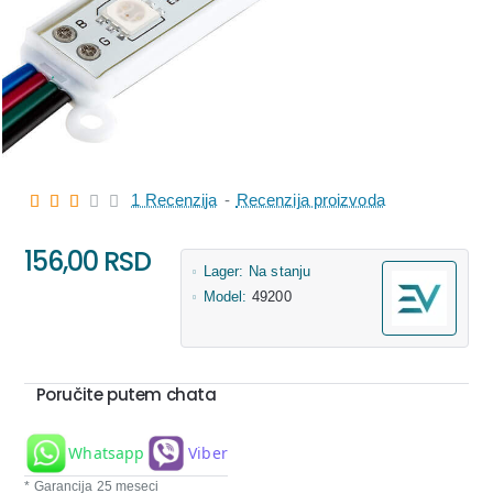
1 Recenzija
-
Recenzija proizvoda
156,00 RSD
Lager:
Na stanju
Model:
49200
Poručite putem chata
Whatsapp
Viber
* Garancija 25 meseci