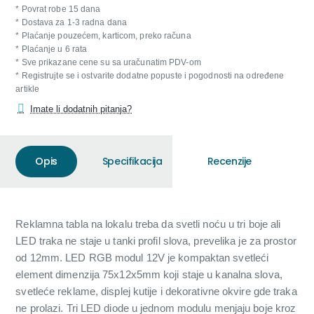
* Povrat robe 15 dana
* Dostava za 1-3 radna dana
* Plaćanje pouzećem, karticom, preko računa
* Plaćanje u 6 rata
* Sve prikazane cene su sa uračunatim PDV-om
* Registrujte se i ostvarite dodatne popuste i pogodnosti na određene
artikle
Imate li dodatnih pitanja?
Opis
Specifikacija
Recenzije
Reklamna tabla na lokalu treba da svetli noću u tri boje ali
LED traka ne staje u tanki profil slova, prevelika je za prostor
od 12mm. LED RGB modul 12V je kompaktan svetleći
element dimenzija 75x12x5mm koji staje u kanalna slova,
svetleće reklame, displej kutije i dekorativne okvire gde traka
ne prolazi. Tri LED diode u jednom modulu menjaju boje kroz