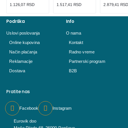
1.126,07 RSD
1.517,41 RSD
2.879,41 RS
Podrška
Info
Uslovi poslovanja
O nama
Online kupovina
Kontakt
Način plaćanja
Radno vreme
Reklamacije
Partnerski program
Dostava
B2B
Pratite nas
Facebook
Instagram
Eurovik doo
Moše Pijade 68, 26000 Pančevo