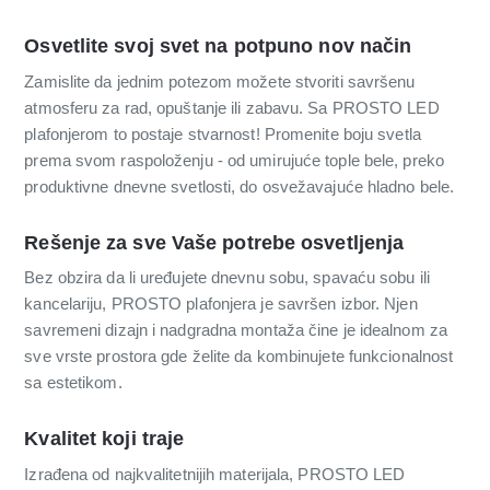
Osvetlite svoj svet na potpuno nov način
Zamislite da jednim potezom možete stvoriti savršenu
atmosferu za rad, opuštanje ili zabavu. Sa PROSTO LED
plafonjerom to postaje stvarnost! Promenite boju svetla
prema svom raspoloženju - od umirujuće tople bele, preko
produktivne dnevne svetlosti, do osvežavajuće hladno bele.
Rešenje za sve Vaše potrebe osvetljenja
Bez obzira da li uređujete dnevnu sobu, spavaću sobu ili
kancelariju, PROSTO plafonjera je savršen izbor. Njen
savremeni dizajn i nadgradna montaža čine je idealnom za
sve vrste prostora gde želite da kombinujete funkcionalnost
sa estetikom.
Kvalitet koji traje
Izrađena od najkvalitetnijih materijala, PROSTO LED