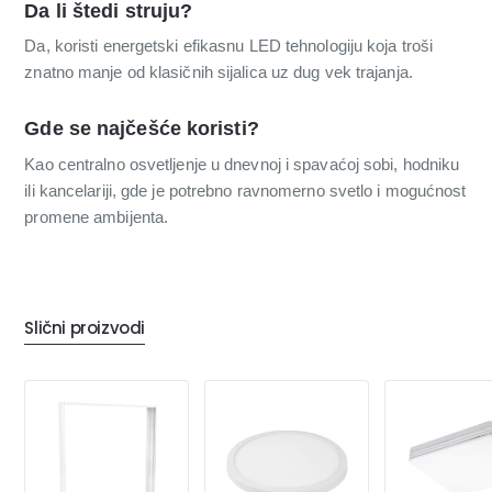
Da li štedi struju?
Da, koristi energetski efikasnu LED tehnologiju koja troši
znatno manje od klasičnih sijalica uz dug vek trajanja.
Gde se najčešće koristi?
Kao centralno osvetljenje u dnevnoj i spavaćoj sobi, hodniku
ili kancelariji, gde je potrebno ravnomerno svetlo i mogućnost
promene ambijenta.
Slični proizvodi