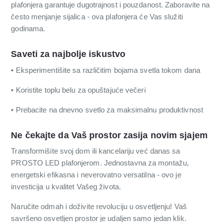
plafonjera garantuje dugotrajnost i pouzdanost. Zaboravite na
često menjanje sijalica - ova plafonjera će Vas služiti
godinama.
Saveti za najbolje iskustvo
• Eksperimentišite sa različitim bojama svetla tokom dana
• Koristite toplu belu za opuštajuće večeri
• Prebacite na dnevno svetlo za maksimalnu produktivnost
Ne čekajte da Vaš prostor zasija novim sjajem
Transformišite svoj dom ili kancelariju već danas sa
PROSTO LED plafonjerom. Jednostavna za montažu,
energetski efikasna i neverovatno versatilna - ovo je
investicija u kvalitet Vašeg života.
Naručite odmah i doživite revoluciju u osvetljenju! Vaš
savršeno osvetljen prostor je udaljen samo jedan klik.