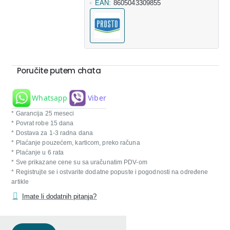
EAN:
8605043309855
Poručite putem chata
Whatsapp
Viber
* Garancija 25 meseci
* Povrat robe 15 dana
* Dostava za 1-3 radna dana
* Plaćanje pouzećem, karticom, preko računa
* Plaćanje u 6 rata
* Sve prikazane cene su sa uračunatim PDV-om
* Registrujte se i ostvarite dodatne popuste i pogodnosti na određene
artikle
Imate li dodatnih pitanja?