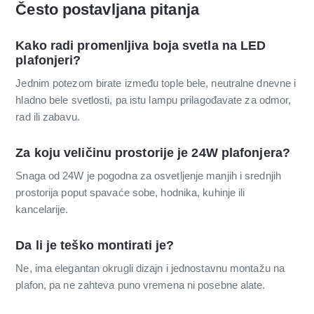
Često postavljana pitanja
Kako radi promenljiva boja svetla na LED
plafonjeri?
Jednim potezom birate između tople bele, neutralne dnevne i
hladno bele svetlosti, pa istu lampu prilagođavate za odmor,
rad ili zabavu.
Za koju veličinu prostorije je 24W plafonjera?
Snaga od 24W je pogodna za osvetljenje manjih i srednjih
prostorija poput spavaće sobe, hodnika, kuhinje ili
kancelarije.
Da li je teško montirati je?
Ne, ima elegantan okrugli dizajn i jednostavnu montažu na
plafon, pa ne zahteva puno vremena ni posebne alate.