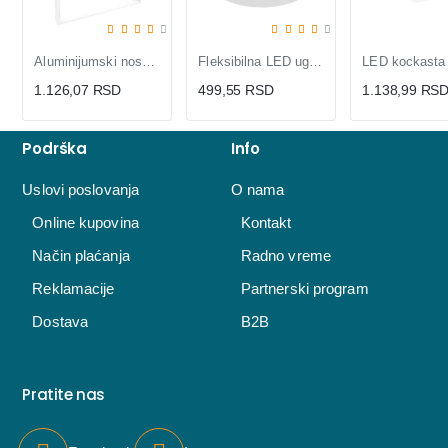
Aluminijumski nosač za LNP-B LED panele
Fleksibilna LED ugradna panel lampa 15W
1.126,07 RSD
499,55 RSD
1.138,99 RS
Podrška
Info
Uslovi poslovanja
O nama
Online kupovina
Kontakt
Način plaćanja
Radno vreme
Reklamacije
Partnerski program
Dostava
B2B
Pratite nas