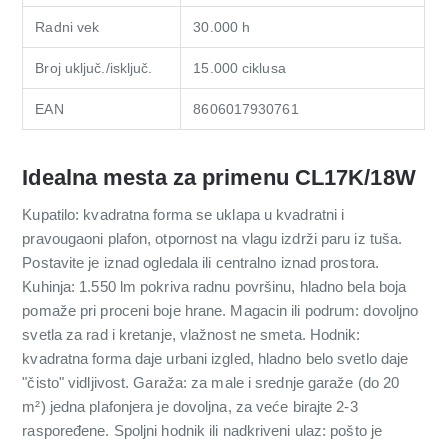
Radni vek
30.000 h
Broj uključ./isključ.
15.000 ciklusa
EAN
8606017930761
Idealna mesta za primenu CL17K/18W
Kupatilo: kvadratna forma se uklapa u kvadratni i
pravougaoni plafon, otpornost na vlagu izdrži paru iz tuša.
Postavite je iznad ogledala ili centralno iznad prostora.
Kuhinja: 1.550 lm pokriva radnu površinu, hladno bela boja
pomaže pri proceni boje hrane. Magacin ili podrum: dovoljno
svetla za rad i kretanje, vlažnost ne smeta. Hodnik:
kvadratna forma daje urbani izgled, hladno belo svetlo daje
"čisto" vidljivost. Garaža: za male i srednje garaže (do 20
m²) jedna plafonjera je dovoljna, za veće birajte 2-3
raspoređene. Spoljni hodnik ili nadkriveni ulaz: pošto je