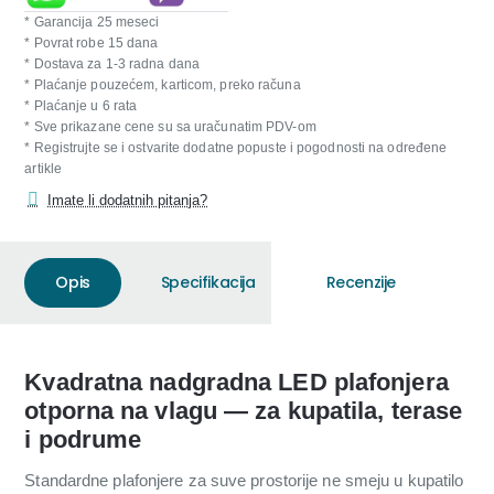
* Garancija 25 meseci
* Povrat robe 15 dana
* Dostava za 1-3 radna dana
* Plaćanje pouzećem, karticom, preko računa
* Plaćanje u 6 rata
* Sve prikazane cene su sa uračunatim PDV-om
* Registrujte se i ostvarite dodatne popuste i pogodnosti na određene
artikle
Imate li dodatnih pitanja?
Opis
Specifikacija
Recenzije
Kvadratna nadgradna LED plafonjera
otporna na vlagu — za kupatila, terase
i podrume
Standardne plafonjere za suve prostorije ne smeju u kupatilo