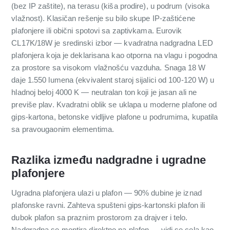
(bez IP zaštite), na terasu (kiša prodire), u podrum (visoka
vlažnost). Klasičan rešenje su bilo skupe IP-zaštićene
plafonjere ili obični spotovi sa zaptivkama. Eurovik
CL17K/18W je sredinski izbor — kvadratna nadgradna LED
plafonjera koja je deklarisana kao otporna na vlagu i pogodna
za prostore sa visokom vlažnošću vazduha. Snaga 18 W
daje 1.550 lumena (ekvivalent staroj sijalici od 100-120 W) u
hladnoj beloj 4000 K — neutralan ton koji je jasan ali ne
previše plav. Kvadratni oblik se uklapa u moderne plafone od
gips-kartona, betonske vidljive plafone u podrumima, kupatila
sa pravougaonim elementima.
Razlika između nadgradne i ugradne
plafonjere
Ugradna plafonjera ulazi u plafon — 90% dubine je iznad
plafonske ravni. Zahteva spušteni gips-kartonski plafon ili
dubok plafon sa praznim prostorom za drajver i telo.
Nadgradna se montira direktno na plafon — vidi se cela kao