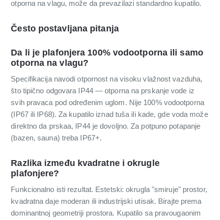
otporna na vlagu, može da prevazilazi standardno kupatilo.
Često postavljana pitanja
Da li je plafonjera 100% vodootporna ili samo
otporna na vlagu?
Specifikacija navodi otpornost na visoku vlažnost vazduha,
što tipično odgovara IP44 — otporna na prskanje vode iz
svih pravaca pod određenim uglom. Nije 100% vodootporna
(IP67 ili IP68). Za kupatilo iznad tuša ili kade, gde voda može
direktno da prskaa, IP44 je dovoljno. Za potpuno potapanje
(bazen, sauna) treba IP67+.
Razlika između kvadratne i okrugle
plafonjere?
Funkcionalno isti rezultat. Estetski: okrugla "smiruje" prostor,
kvadratna daje moderan ili industrijski utisak. Birajte prema
dominantnoj geometriji prostora. Kupatilo sa pravougaonim