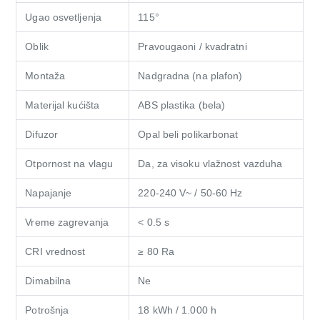
Ugao osvetljenja
115°
Oblik
Pravougaoni / kvadratni
Montaža
Nadgradna (na plafon)
Materijal kućišta
ABS plastika (bela)
Difuzor
Opal beli polikarbonat
Otpornost na vlagu
Da, za visoku vlažnost vazduha
Napajanje
220-240 V~ / 50-60 Hz
Vreme zagrevanja
< 0.5 s
CRI vrednost
≥ 80 Ra
Dimabilna
Ne
Potrošnja
18 kWh / 1.000 h