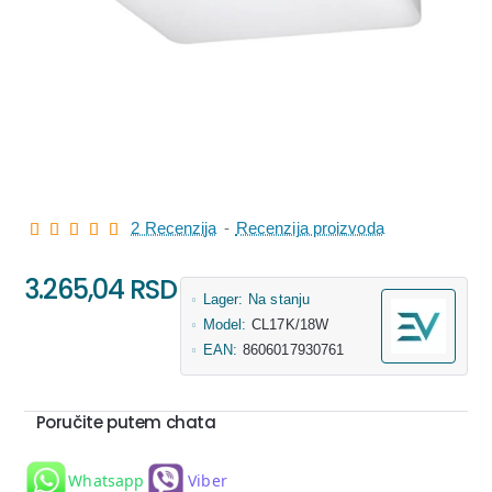
2 Recenzija
-
Recenzija proizvoda
3.265,04 RSD
Lager:
Na stanju
Model:
CL17K/18W
EAN:
8606017930761
Poručite putem chata
Whatsapp
Viber