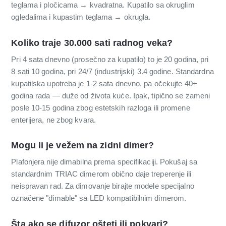
teglama i pločicama → kvadratna. Kupatilo sa okruglim
ogledalima i kupastim teglama → okrugla.
Koliko traje 30.000 sati radnog veka?
Pri 4 sata dnevno (prosečno za kupatilo) to je 20 godina, pri
8 sati 10 godina, pri 24/7 (industrijski) 3.4 godine. Standardna
kupatilska upotreba je 1-2 sata dnevno, pa očekujte 40+
godina rada — duže od života kuće. Ipak, tipično se zameni
posle 10-15 godina zbog estetskih razloga ili promene
enterijera, ne zbog kvara.
Mogu li je vežem na zidni dimer?
Plafonjera nije dimabilna prema specifikaciji. Pokušaj sa
standardnim TRIAC dimerom obično daje treperenje ili
neispravan rad. Za dimovanje birajte modele specijalno
označene "dimable" sa LED kompatibilnim dimerom.
Šta ako se difuzor ošteti ili pokvari?