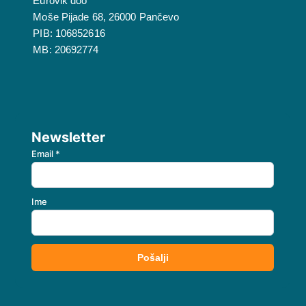
Eurovik doo
Moše Pijade 68, 26000 Pančevo
PIB: 106852616
MB: 20692774