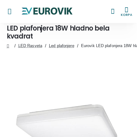
KORPA
LED plafonjera 18W hladno bela
kvadrat
LED Rasveta
Led plafonjere
Eurovik LED plafonjera 18W h
home