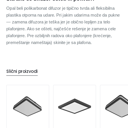
Opal beli polikarbonat difuzor je tipično tvrda ali fleksibilna
plastika otporna na udare. Pri jakim udarima može da pukne
— zamena difuzora je teška jer je obično lepljen za telo
plafonjere. Ako se ošteti, najčešće rešenje je zamena cele
plafonjere. Pre ozbiljnih radova oko plafonjere (krećenje,
premeštanje nameštaja) skinite je sa plafona.
Slični proizvodi