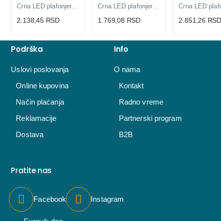
Crna LED plafonjera 18W | NORA18W/C – 3 boje svetla
Crna LED plafonjera 24W KNS5-24W – 3 boje svetla
2.138,45 RSD
1.769,08 RSD
2.851,26 RS
Podrška
Info
Uslovi poslovanja
O nama
Online kupovina
Kontakt
Način plaćanja
Radno vreme
Reklamacije
Partnerski program
Dostava
B2B
Pratite nas
Facebook
Instagram