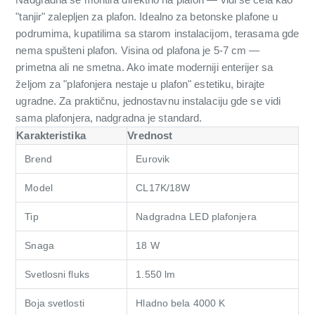
"tanjir" zalepljen za plafon. Idealno za betonske plafone u
podrumima, kupatilima sa starom instalacijom, terasama gde
nema spušteni plafon. Visina od plafona je 5-7 cm —
primetna ali ne smetna. Ako imate moderniji enterijer sa
željom za "plafonjera nestaje u plafon" estetiku, birajte
ugradne. Za praktičnu, jednostavnu instalaciju gde se vidi
sama plafonjera, nadgradna je standard.
Karakteristika
Vrednost
Brend
Eurovik
Model
CL17K/18W
Tip
Nadgradna LED plafonjera
Snaga
18 W
Svetlosni fluks
1.550 lm
Boja svetlosti
Hladno bela 4000 K