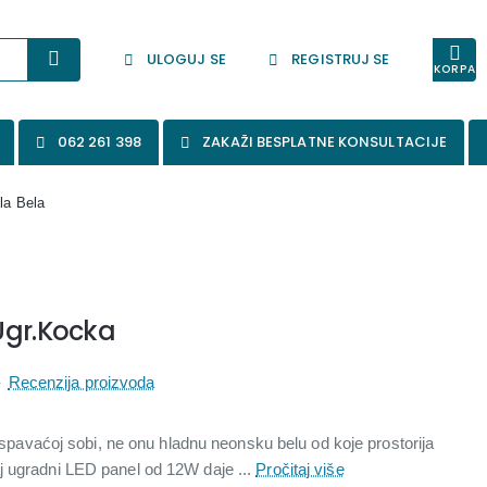
ULOGUJ SE
REGISTRUJ SE
KORPA
062 261 398
ZAKAŽI BESPLATNE KONSULTACIJE
la Bela
Ugr.Kocka
-
Recenzija proizvoda
 u spavaćoj sobi, ne onu hladnu neonsku belu od koje prostorija
j ugradni LED panel od 12W daje ...
Pročitaj više