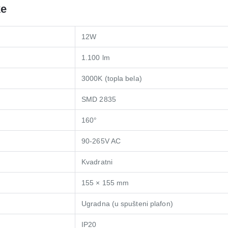
ke
12W
1.100 lm
3000K (topla bela)
SMD 2835
160°
90-265V AC
Kvadratni
155 × 155 mm
Ugradna (u spušteni plafon)
IP20