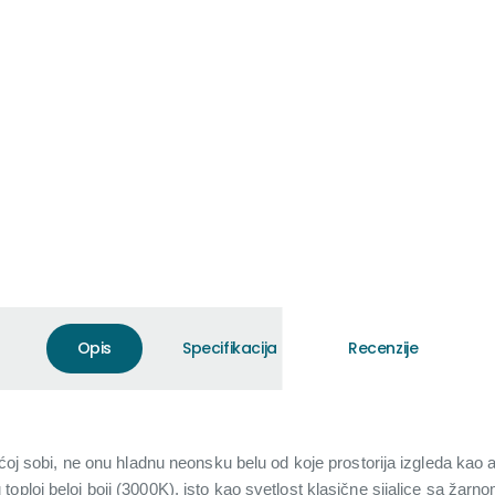
Opis
Specifikacija
Recenzije
vaćoj sobi, ne onu hladnu neonsku belu od koje prostorija izgleda ka
ploj beloj boji (3000K), isto kao svetlost klasične sijalice sa žarno