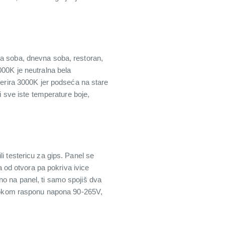
ća soba, dnevna soba, restoran,
000K je neutralna bela
ferira 3000K jer podseća na stare
i sve iste temperature boje,
i testericu za gips. Panel se
a od otvora pa pokriva ivice
no na panel, ti samo spojiš dva
širokom rasponu napona 90-265V,