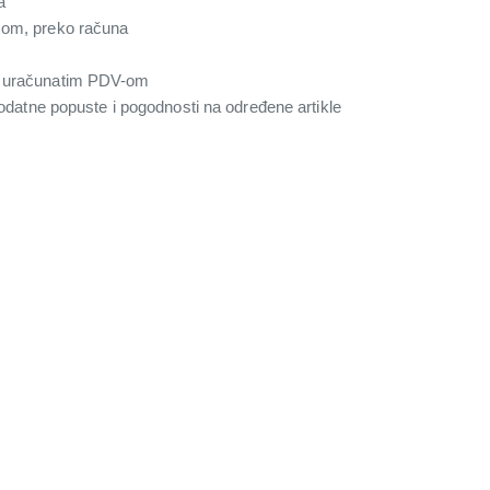
a
com, preko računa
a uračunatim PDV-om
 dodatne popuste i pogodnosti na određene artikle