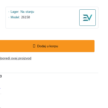
Lager:
Na stanju
Model:
26158
Dodaj u korpu
poredi ovaj proizvod
a
r