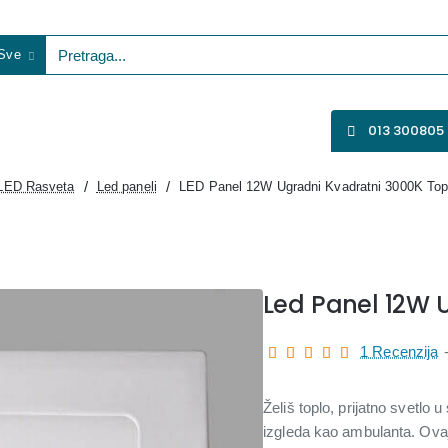
Sve
etraga...
VENTILATORI
WIFI KAMERE
SVE ZA VIDEO NADZOR
013 300805
LED Rasveta
Led paneli
LED Panel 12W Ugradni Kvadratni 3000K Top
Led Panel 12W 
1 Recenzija
Želiš toplo, prijatno svetlo
izgleda kao ambulanta. Ova