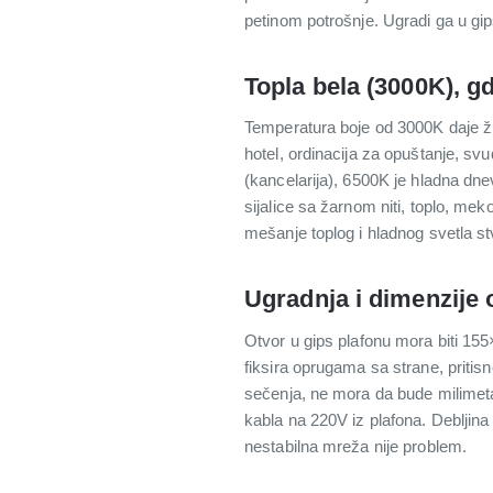
petinom potrošnje. Ugradi ga u gi
Topla bela (3000K), gd
Temperatura boje od 3000K daje žu
hotel, ordinacija za opuštanje, sv
(kancelarija), 6500K je hladna dne
sijalice sa žarnom niti, toplo, mek
mešanje toplog i hladnog svetla st
Ugradnja i dimenzije 
Otvor u gips plafonu mora biti 155
fiksira oprugama sa strane, pritisn
sečenja, ne mora da bude milimeta
kabla na 220V iz plafona. Debljin
nestabilna mreža nije problem.