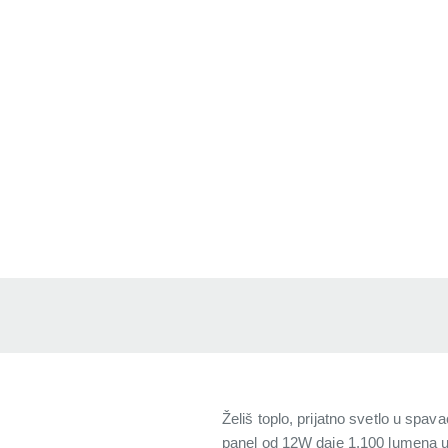
Želiš toplo, prijatno svetlo u spa
panel od 12W daje 1.100 lumena u to