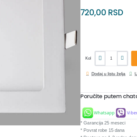
720,00 RSD
Kol
Dodaj u listu želja
U
Poručite putem chat
Whatsapp
Vibe
* Garancija 25 meseci
* Povrat robe 15 dana