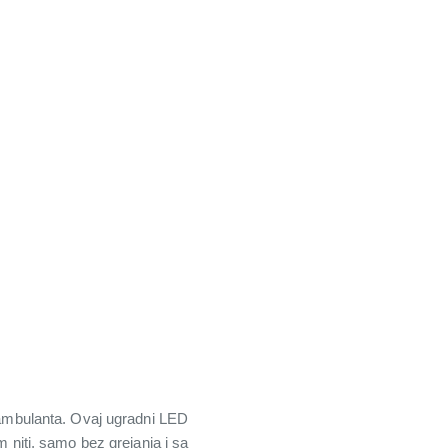
o ambulanta. Ovaj ugradni LED
m niti, samo bez grejanja i sa