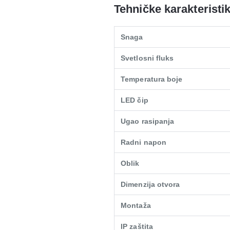
Tehničke karakteristi
Snaga
Svetlosni fluks
Temperatura boje
LED čip
Ugao rasipanja
Radni napon
Oblik
Dimenzija otvora
Montaža
IP zaštita