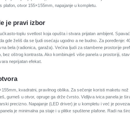
ps plafon, otvor 155×155mm, napajanje u kompletu.
e je pravi izbor
ćkasto-toplu svetlost koja opušta i stvara prijatan ambijent. Spava
uda gde želiš da se ljudi osećaju ugodno a ne budno. Za poređenje: 4
vna bela (radionica, garaža). Većina ljudi za stambene prostorije pre
o, bez oštrog kontrasta. Ako kombinuješ više panela u prostoriji, stav
vara neprijatan efekat.
otvora
×155mm, kvadratni, pravilnog oblika. Za sečenje koristi maketu nož il
eš, gurnеš u otvor, opruge ga drže čvrsto. Vidljiva ivica panela je šir
rski precizno. Napajanje (LED driver) je u kompletu i već je poveza
a panela je minimalna pa staje i u plitke spuštene plafone. Radi na 