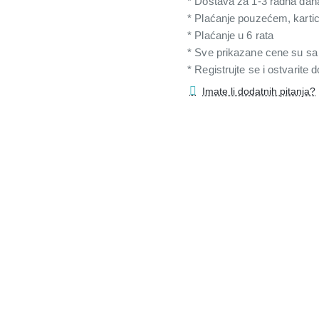
* Dostava za 1-3 radna dan
* Plaćanje pouzećem, karti
* Plaćanje u 6 rata
* Sve prikazane cene su s
* Registrujte se i ostvarite
Imate li dodatnih pitanja?