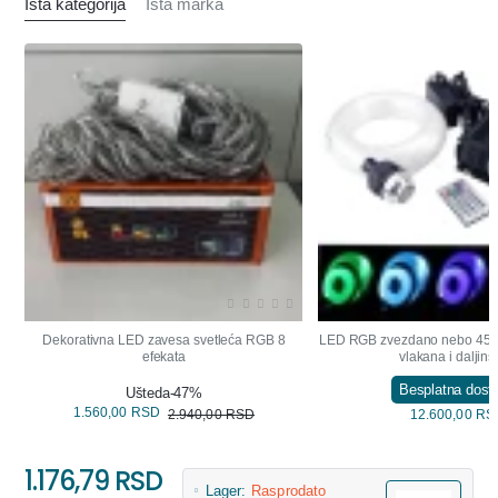
Ista kategorija
Ista marka
OUTLET
NOVO
-47%
Dekorativna LED zavesa svetleća RGB 8
LED RGB zvezdano nebo 45W 
efekata
vlakana i daljin
Besplatna dost
Ušteda
-47%
1.560,00 RSD
2.940,00 RSD
12.600,00 RS
1.176,79 RSD
Lager:
Rasprodato