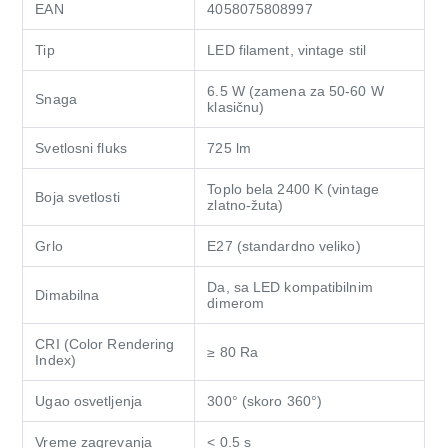
EAN
4058075808997
Tip
LED filament, vintage stil
6.5 W (zamena za 50-60 W
Snaga
klasičnu)
Svetlosni fluks
725 lm
Toplo bela 2400 K (vintage
Boja svetlosti
zlatno-žuta)
Grlo
E27 (standardno veliko)
Da, sa LED kompatibilnim
Dimabilna
dimerom
CRI (Color Rendering
≥ 80 Ra
Index)
Ugao osvetljenja
300° (skoro 360°)
Vreme zagrevanja
< 0.5 s