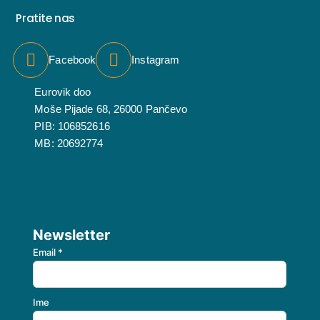
Pratite nas
Facebook
Instagram
Eurovik doo
Moše Pijade 68, 26000 Pančevo
PIB: 106852616
MB: 20692774