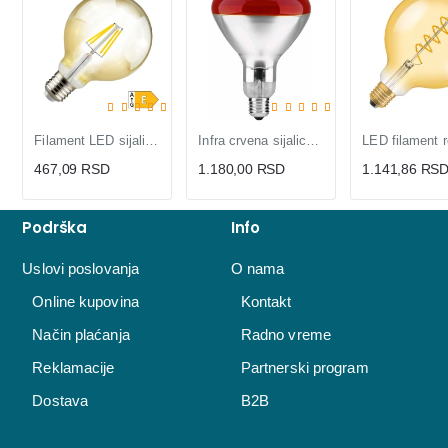
Filament LED sijalica dimabilna toplo bela 6W
Infra crvena sijalica Rubin 250w E27 R125
467,09 RSD
1.180,00 RSD
1.141,86 RS
Podrška
Info
Uslovi poslovanja
O nama
Online kupovina
Kontakt
Način plaćanja
Radno vreme
Reklamacije
Partnerski program
Dostava
B2B