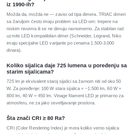
iz 1990-ih?
Možda da, možda ne — zavisi od tipa dimera. TRIAC dimeri
sa žaruljom često imaju problem sa LED-om: trepere na
niskim nivoima ili se ne dimuju ravnomerno. Za stabilan rad
uzmite LED kompatibilan dimer (Schneider, Legrand, Niko
imaju specijalne LED varijante po cenama 1.500-3.000
dinara).
Koliko sijalica daje 725 lumena u poređenju sa
starim sijalicama?
725 lm je ekvivalent staroj sijalici sa žarnom niti od oko 50
W. Za poređenje: 100 W stara sijalica = ~1.500 lm, 60 W =
800 lm, 40 W = 450 lm. Vinage filament LED je primarno za
atmosferu, ne za jako osvetljavanje prostora.
Šta znači CRI ≥ 80 Ra?
CRI (Color Rendering Index) je mera koliko verno sijalica