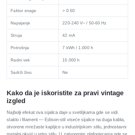
Faktor snage
> 0.50
Napajanje
220-240 V~ / 50-60 Hz
Struja
42 mA
Potrošnja
7 kWh / 1.000 h
Radni vek
15.000 h
Sadrži živu
Ne
Kako da je iskoristite za pravi vintage
izgled
Najbolji efekat ova sijalica daje u svetiljkama gde se vidi
staklo i filament — Edison-stil viseće sijalice na duga kabla,
otvorene mrežaste kapljice u industrijskom stilu, jednostavni
metalni okviri u retro stilu. U zatvorenim plafonjerama gde se