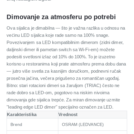
Dimovanje za atmosferu po potrebi
Ova sijalica je dimabilna — što je važna razlika u odnosu na
većinu LED sijalica koje rade samo na 100% snage.
Povezivanjem sa LED kompatibilnim dimerom (zidni dimer,
daljinski dimer ili pametan switch sa Wi-Fi-em) možete
podesiti svetlosni izlaz od 10% do 100%. To je izuzetno
korisno u restoranima koji prate atmosferu prema dobu dana
— jutro više svetla za kasnijim doručkom, podnevni ručak
prosečna jačina, večera prigušeno za romantičan ugođaj.
Bitno: stari rotacioni dimeri sa žaruljom (TRIAC) često ne
rade dobro sa LED-om, pogotovo na niskim nivoima
dimovanja gde sijalica trepće. Za miran dimovanje uzmite
"leading edge LED dimer" specijalno označen za LED.
Karakteristika
Vrednost
Brend
OSRAM (LEDVANCE)