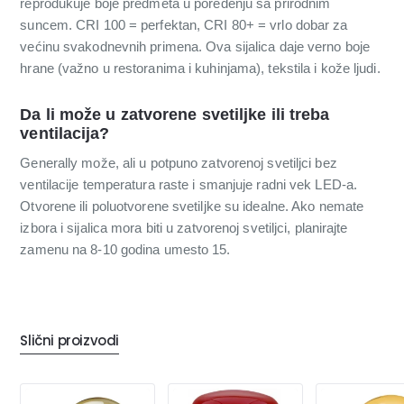
reprodukuje boje predmeta u poređenju sa prirodnim
suncem. CRI 100 = perfektan, CRI 80+ = vrlo dobar za
većinu svakodnevnih primena. Ova sijalica daje verno boje
hrane (važno u restoranima i kuhinjama), tekstila i kože ljudi.
Da li može u zatvorene svetiljke ili treba
ventilacija?
Generally može, ali u potpuno zatvorenoj svetiljci bez
ventilacije temperatura raste i smanjuje radni vek LED-a.
Otvorene ili poluotvorene svetiljke su idealne. Ako nemate
izbora i sijalica mora biti u zatvorenoj svetiljci, planirajte
zamenu na 8-10 godina umesto 15.
Slični proizvodi