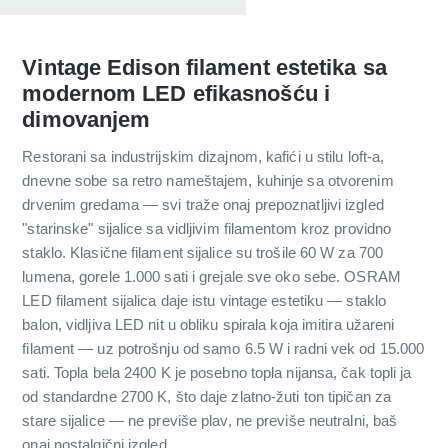
Vintage Edison filament estetika sa
modernom LED efikasnošću i
dimovanjem
Restorani sa industrijskim dizajnom, kafići u stilu loft-a,
dnevne sobe sa retro nameštajem, kuhinje sa otvorenim
drvenim gredama — svi traže onaj prepoznatljivi izgled
"starinske" sijalice sa vidljivim filamentom kroz providno
staklo. Klasične filament sijalice su trošile 60 W za 700
lumena, gorele 1.000 sati i grejale sve oko sebe. OSRAM
LED filament sijalica daje istu vintage estetiku — staklo
balon, vidljiva LED nit u obliku spirala koja imitira užareni
filament — uz potrošnju od samo 6.5 W i radni vek od 15.000
sati. Topla bela 2400 K je posebno topla nijansa, čak topli ja
od standardne 2700 K, što daje zlatno-žuti ton tipičan za
stare sijalice — ne previše plav, ne previše neutralni, baš
onaj nostalgični izgled.