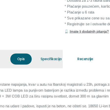
* Dostava za 1-3 radna dan
* Plaćanje pouzećem, karti
* Plaćanje u 6 rata
* Sve prikazane cene su s
* Registrujte se i ostvarite
Imate li dodatnih pitanja?
Opis
Specifikacija
Recenzije
nestane napajanja, kvar u autu na Ibarskoj magistrali u 23h, potraga
čna LED lampa sa punjivom baterijom je razlika između problema i
ED + 3W COB LED za širu rasipnu svetlost, domet 300 m sa glavni
no na udare i padove, ispusti je na beton, ne ošteti se. 18650 Li-ion