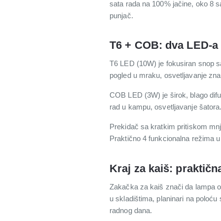
sata rada na 100% jačine, oko 8 s
punjač.
T6 + COB: dva LED-a za
T6 LED (10W) je fokusiran snop sa 
pogled u mraku, osvetljavanje zn
COB LED (3W) je širok, blago difu
rad u kampu, osvetljavanje šatora
Prekidač sa kratkim pritiskom m
Praktično 4 funkcionalna režima u 
Kraj za kaiš: praktič
Zakačka za kaiš znači da lampa os
u skladištima, planinari na poloću
radnog dana.