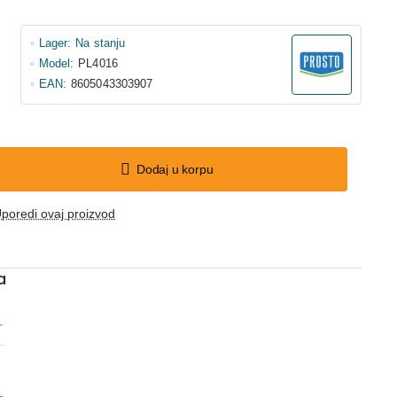
Lager:
Na stanju
Model:
PL4016
EAN:
8605043303907
Dodaj u korpu
poredi ovaj proizvod
a
r