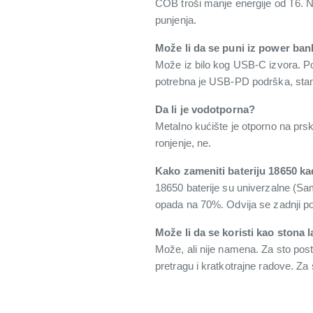
COB troši manje energije od T6. N
punjenja.
Može li da se puni iz power bank
Može iz bilo kog USB-C izvora. Pow
potrebna je USB-PD podrška, sta
Da li je vodotporna?
Metalno kućište je otporno na prsk
ronjenje, ne.
Kako zameniti bateriju 18650 kad
18650 baterije su univerzalne (S
opada na 70%. Odvija se zadnji pok
Može li da se koristi kao stona
Može, ali nije namena. Za sto post
pretragu i kratkotrajne radove. Za