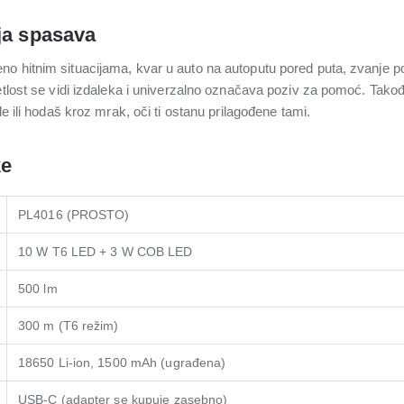
ja spasava
o hitnim situacijama, kvar u auto na autoputu pored puta, zvanje po
vetlost se vidi izdaleka i univerzalno označava poziv za pomoć. Tak
de ili hodaš kroz mrak, oči ti ostanu prilagođene tami.
ke
PL4016 (PROSTO)
10 W T6 LED + 3 W COB LED
500 lm
300 m (T6 režim)
18650 Li-ion, 1500 mAh (ugrađena)
USB-C (adapter se kupuje zasebno)