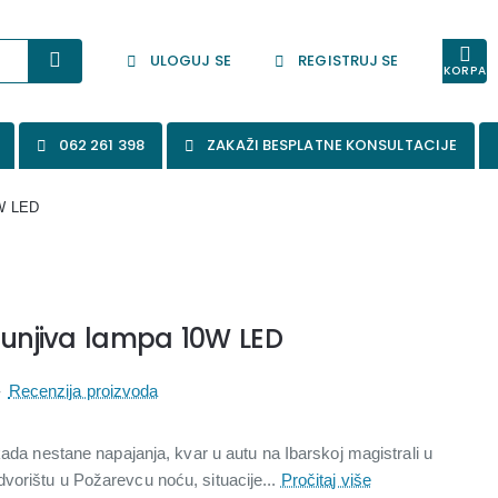
ULOGUJ SE
REGISTRUJ SE
KORPA
062 261 398
ZAKAŽI BESPLATNE KONSULTACIJE
0W LED
punjiva lampa 10W LED
-
Recenzija proizvoda
kada nestane napajanja, kvar u autu na Ibarskoj magistrali u
orištu u Požarevcu noću, situacije...
Pročitaj više