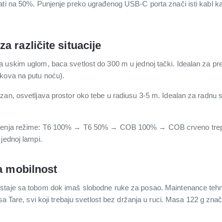
ati na 50%. Punjenje preko ugrađenog USB-C porta znači isti kabl ka
 različite situacije
uskim uglom, baca svetlost do 300 m u jednoj tački. Idealan za pretr
akova na putu noću).
zan, osvetljava prostor oko tebe u radiusu 3-5 m. Idealan za radnu s
.
njenja režime: T6 100% → T6 50% → COB 100% → COB crveno trepti
jednoj lampi.
na mobilnost
taje sa tobom dok imaš slobodne ruke za posao. Maintenance tehniča
 sa Tare, svi koji trebaju svetlost bez držanja u ruci. Masa 122 g zna