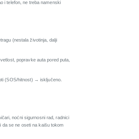
o i telefon, ne treba namenski
agu (nestala životinja, dalji
vetlost, popravke auta pored puta,
 (SOS/hitnost) → isključeno.
ri, noćni sigurnosni rad, radnici
či da se ne oseti na kaišu tokom