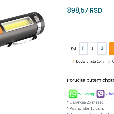
898,57 RSD
Kol
Dodaj u listu želja
U
Poručite putem chat
Whatsapp
Vibe
* Garancija 25 meseci
* Povrat robe 15 dana