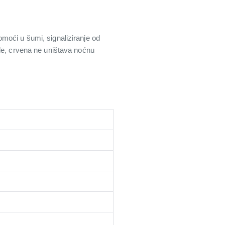
moći u šumi, signaliziranje od
ođe, crvena ne uništava noćnu