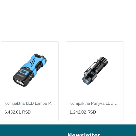
Kompaktna LED Lampa P50 plus COB, 5000 lm, Više Režima sa Crvenim Svetlom, Magnet, USB-C
Kompaktna Punjiva LED Lampa XHP50, 650 lm, 80 m Domet, Magnet, USB-C, 52 g
6.432,61 RSD
1.242,02 RSD