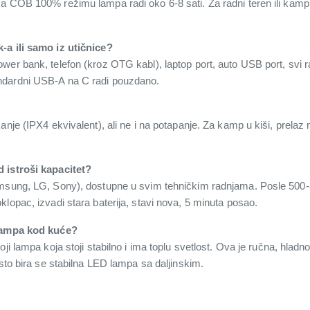
a COB 100% režimu lampa radi oko 6-8 sati. Za radni teren ili kamp,
-a ili samo iz utičnice?
er bank, telefon (kroz OTG kabl), laptop port, auto USB port, svi ra
ndardni USB-A na C radi pouzdano.
anje (IPX4 ekvivalent), ali ne i na potapanje. Za kamp u kiši, prelaz
 istroši kapacitet?
amsung, LG, Sony), dostupne u svim tehničkim radnjama. Posle 500-8
lopac, izvadi stara baterija, stavi nova, 5 minuta posao.
 lampa kod kuće?
oji lampa koja stoji stabilno i ima toplu svetlost. Ova je ručna, hla
 sto bira se stabilna LED lampa sa daljinskim.