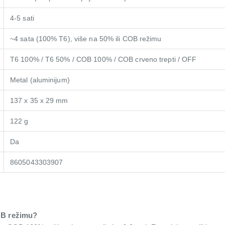
4-5 sati
~4 sata (100% T6), više na 50% ili COB režimu
T6 100% / T6 50% / COB 100% / COB crveno trepti / OFF
Metal (aluminijum)
137 x 35 x 29 mm
122 g
Da
8605043303907
COB režimu?