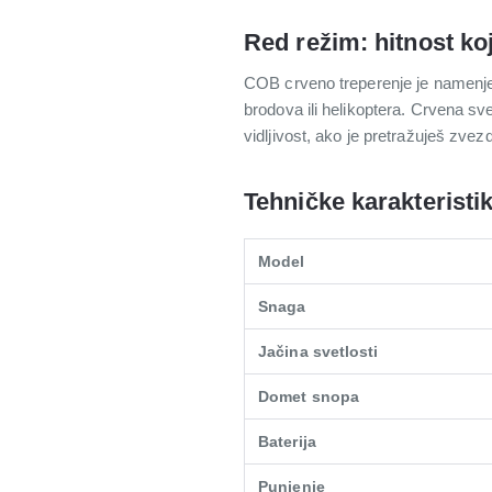
Red režim: hitnost ko
COB crveno treperenje je namenjen
brodova ili helikoptera. Crvena s
vidljivost, ako je pretražuješ zvez
Tehničke karakteristi
Model
Snaga
Jačina svetlosti
Domet snopa
Baterija
Punjenje