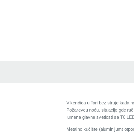
Vikendica u Tari bez struje kada 
Požarevcu noću, situacije gde ru
lumena glavne svetlosti sa T6 L
Metalno kućište (aluminijum) otpor