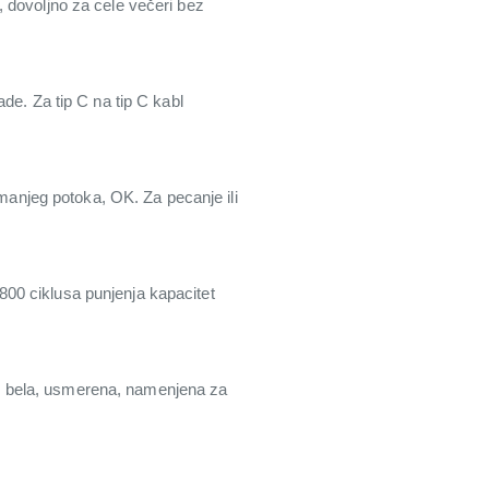
 dovoljno za cele večeri bez
de. Za tip C na tip C kabl
 manjeg potoka, OK. Za pecanje ili
00 ciklusa punjenja kapacitet
dno bela, usmerena, namenjena za