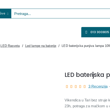
Sve
etraga...
VENTILATORI
WIFI KAMERE
SVE ZA VIDEO NADZOR
013 300805
LED Rasveta
Led lampe na baterije
LED baterijska punjiva lampa 1
e
LED baterijska 
3 Recenzija
Vikendica u Tari bez struje 
23h, potraga za mačkom u dv