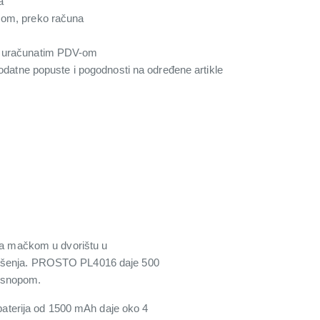
a
com, preko računa
a uračunatim PDV-om
 dodatne popuste i pogodnosti na određene artikle
 za mačkom u dvorištu u
 rešenja. PROSTO PL4016 daje 500
m snopom.
 baterija od 1500 mAh daje oko 4