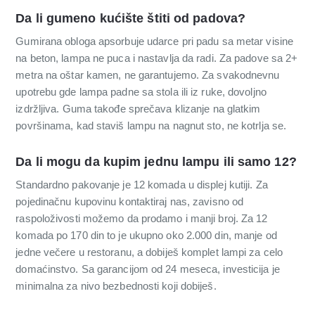
Da li gumeno kućište štiti od padova?
Gumirana obloga apsorbuje udarce pri padu sa metar visine
na beton, lampa ne puca i nastavlja da radi. Za padove sa 2+
metra na oštar kamen, ne garantujemo. Za svakodnevnu
upotrebu gde lampa padne sa stola ili iz ruke, dovoljno
izdržljiva. Guma takođe sprečava klizanje na glatkim
površinama, kad staviš lampu na nagnut sto, ne kotrlja se.
Da li mogu da kupim jednu lampu ili samo 12?
Standardno pakovanje je 12 komada u displej kutiji. Za
pojedinačnu kupovinu kontaktiraj nas, zavisno od
raspoloživosti možemo da prodamo i manji broj. Za 12
komada po 170 din to je ukupno oko 2.000 din, manje od
jedne večere u restoranu, a dobiješ komplet lampi za celo
domaćinstvo. Sa garancijom od 24 meseca, investicija je
minimalna za nivo bezbednosti koji dobiješ.