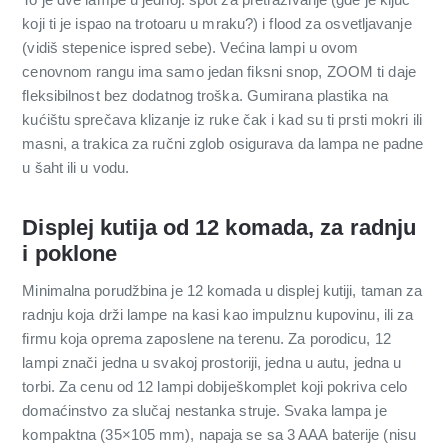
koji ti je ispao na trotoaru u mraku?) i flood za osvetljavanje
(vidiš stepenice ispred sebe). Većina lampi u ovom
cenovnom rangu ima samo jedan fiksni snop, ZOOM ti daje
fleksibilnost bez dodatnog troška. Gumirana plastika na
kućištu sprečava klizanje iz ruke čak i kad su ti prsti mokri ili
masni, a trakica za ručni zglob osigurava da lampa ne padne
u šaht ili u vodu.
Displej kutija od 12 komada, za radnju
i poklone
Minimalna porudžbina je 12 komada u displej kutiji, taman za
radnju koja drži lampe na kasi kao impulznu kupovinu, ili za
firmu koja oprema zaposlene na terenu. Za porodicu, 12
lampi znači jedna u svakoj prostoriji, jedna u autu, jedna u
torbi. Za cenu od 12 lampi dobiješkomplet koji pokriva celo
domaćinstvo za slučaj nestanka struje. Svaka lampa je
kompaktna (35×105 mm), napaja se sa 3 AAA baterije (nisu