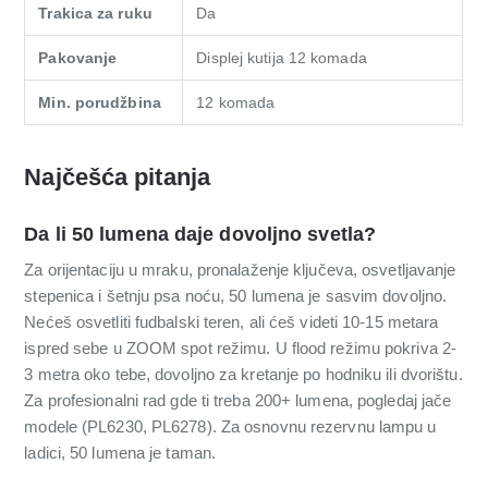
Trakica za ruku
Da
Pakovanje
Displej kutija 12 komada
Min. porudžbina
12 komada
Najčešća pitanja
Da li 50 lumena daje dovoljno svetla?
Za orijentaciju u mraku, pronalaženje ključeva, osvetljavanje
stepenica i šetnju psa noću, 50 lumena je sasvim dovoljno.
Nećeš osvetliti fudbalski teren, ali ćeš videti 10-15 metara
ispred sebe u ZOOM spot režimu. U flood režimu pokriva 2-
3 metra oko tebe, dovoljno za kretanje po hodniku ili dvorištu.
Za profesionalni rad gde ti treba 200+ lumena, pogledaj jače
modele (PL6230, PL6278). Za osnovnu rezervnu lampu u
ladici, 50 lumena je taman.