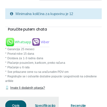
Minimalna količina za kupovinu je 12
Poručite putem chata
Whatsapp
Viber
* Garancija 25 meseci
* Povrat robe 15 dana
* Dostava za 1-3 radna dana
* Plaćanje pouzećem, karticom, preko računa
* Plaćanje u 6 rata
* Sve prikazane cene su sa uračunatim PDV-om
* Registrujte se i ostvarite dodatne popuste i pogodnosti na određene
artikle
Imate li dodatnih pitanja?
Opis
Specifikacija
Recenzije