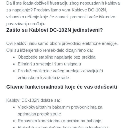
Da li ste ikada doživeli frustraciju zbog nepouzdanih kablova
za napajanje? Predstavljamo vam Kablove DC-102N,
vrhunsko rešenje koje će zauvek promeniti vaše iskustvo
povezivanja uređaja.
Zašto su Kablovi DC-102N jedinstveni?
Ovi kablovi nisu samo obični provodnici električne energije.
Oni su inženjersko remek-delo dizajnirano da:
Obezbede stabilno napajanje bez prekida
Eliminišu smetnje i šum u signalu
Produžemalјenicе vašeg uređaja zahvaljujući
vrhunskom kvalitetu izrade
Glavne funkcionalnosti koje će vas oduševiti
Kablovi DC-102N dolaze sa:
Visokokvalitetnim bakarnim provodnicima za
optimalan protok struje
Robusnim konektorima otpornim na habanje
Fleksibilnim omotačem koji sprečava lomljenje i