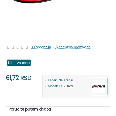
0 Recenzija
-
Recenzija proizvoda
Klikni za cenu
61,72 RSD
Lager:
Na stanju
Model:
DC-102N
Poručite putem chata