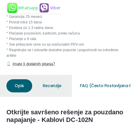
Whatsapp
Viber
* Garancija 25 meseci
* Povrat robe 15 dana
* Dostava za 1-3 radna dana
* Plaćanje pouzećem, karticom, preko računa
* Plaćanje u 6 rata
* Sve prikazane cene su sa uračunatim PDV-om
* Registrujte se i ostvarite dodatne popuste i pogodnosti na određene
artikle
Imate li dodatnih pitanja?
Opis
Recenzije
FAQ (Često Postavljana P
Otkrijte savršeno rešenje za pouzdano
napajanje - Kablovi DC-102N