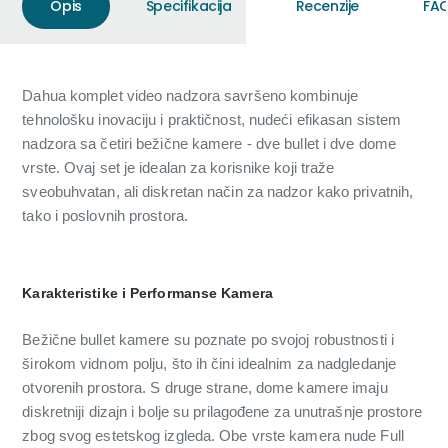
Opis
Specifikacija
Recenzije
FAQ
Dahua komplet video nadzora savršeno kombinuje
tehnološku inovaciju i praktičnost, nudeći efikasan sistem
nadzora sa četiri bežične kamere - dve bullet i dve dome
vrste. Ovaj set je idealan za korisnike koji traže
sveobuhvatan, ali diskretan način za nadzor kako privatnih,
tako i poslovnih prostora.
Karakteristike i Performanse Kamera
Bežične bullet kamere su poznate po svojoj robustnosti i
širokom vidnom polju, što ih čini idealnim za nadgledanje
otvorenih prostora. S druge strane, dome kamere imaju
diskretniji dizajn i bolje su prilagođene za unutrašnje prostore
zbog svog estetskog izgleda. Obe vrste kamera nude Full