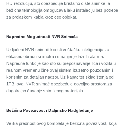
HD rezoluciju, što obezbeđuje kristalno čiste snimke, a
bežična tehnologija omogućava laku instalaciju bez potrebe
za prolaskom kabla kroz ceo objekat.
Napredne Mogućnosti NVR Snimača
Uključeni NVR snimač koristi veštačku inteligenciju za
efikasnu obradu snimaka i smanjenje lažnih alarma.
Napredne funkcije kao što su prepoznavanje lica i vozila u
realnom vremenu čine ovaj sistem izuzetno pouzdanim i
korisnim za detaljan nadzor. Uz kapacitet skladištenja od
1TB, ovaj NVR snimač obezbeđuje dovoljno prostora za
dugotrajno čuvanje snimljenog materijala.
Bežična Povezivost i Daljinsko Nadgledanje
Velika prednost ovog kompleta je bežična povezivost, koja