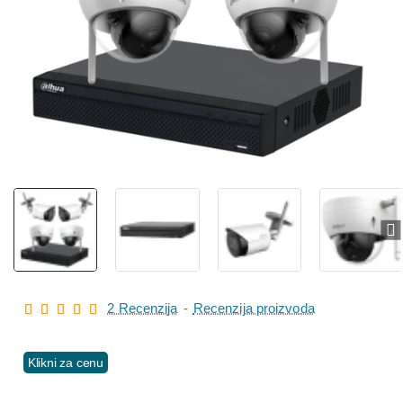
2 Recenzija
-
Recenzija proizvoda
Klikni za cenu