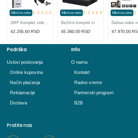
Klikni za cenu
Klikni za cenu
Klikni za cenu
2MP Komplet video nadzora sa 4 kamere, snimačem I hard diskom
Bežični komplet video nadzora Dahua sa 4 dome IP kamere
42.255,60 RSD
45.360,00 RSD
47.970,00 R
Podrška
Info
Uslovi poslovanja
O nama
Online kupovina
Kontakt
Način plaćanja
Radno vreme
Reklamacije
Partnerski program
Dostava
B2B
Pratite nas