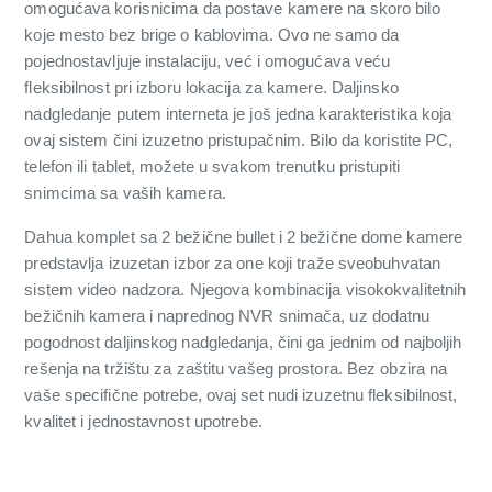
omogućava korisnicima da postave kamere na skoro bilo
koje mesto bez brige o kablovima. Ovo ne samo da
pojednostavljuje instalaciju, već i omogućava veću
fleksibilnost pri izboru lokacija za kamere. Daljinsko
nadgledanje putem interneta je još jedna karakteristika koja
ovaj sistem čini izuzetno pristupačnim. Bilo da koristite PC,
telefon ili tablet, možete u svakom trenutku pristupiti
snimcima sa vaših kamera.
Dahua komplet sa 2 bežične bullet i 2 bežične dome kamere
predstavlja izuzetan izbor za one koji traže sveobuhvatan
sistem video nadzora. Njegova kombinacija visokokvalitetnih
bežičnih kamera i naprednog NVR snimača, uz dodatnu
pogodnost daljinskog nadgledanja, čini ga jednim od najboljih
rešenja na tržištu za zaštitu vašeg prostora. Bez obzira na
vaše specifične potrebe, ovaj set nudi izuzetnu fleksibilnost,
kvalitet i jednostavnost upotrebe.