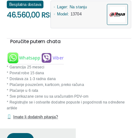
Besplatna dostava
Lager:
Na stanju
46.560,00 RSD
Model:
13704
Poručite putem chata
Whatsapp
Viber
* Garancija 25 meseci
* Povrat robe 15 dana
* Dostava za 1-3 radna dana
* Plaćanje pouzećem, karticom, preko računa
* Plaćanje u 6 rata
* Sve prikazane cene su sa uračunatim PDV-om
* Registrujte se i ostvarite dodatne popuste i pogodnosti na određene
artikle
Imate li dodatnih pitanja?