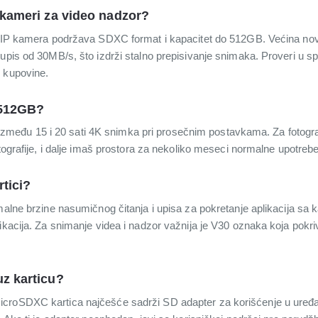
u kameri za video nadzor?
i IP kamera podržava SDXC format i kapacitet do 512GB. Većina nov
upis od 30MB/s, što izdrži stalno prepisivanje snimaka. Proveri u sp
 kupovine.
 512GB?
aje između 15 i 20 sati 4K snimka pri prosečnim postavkama. Za fotog
otografije, i dalje imaš prostora za nekoliko meseci normalne upotrebe
tici?
malne brzine nasumičnog čitanja i upisa za pokretanje aplikacija sa k
ikacija. Za snimanje videa i nadzor važnija je V30 oznaka koja pokriv
uz karticu?
croSDXC kartica najčešće sadrži SD adapter za korišćenje u uređa