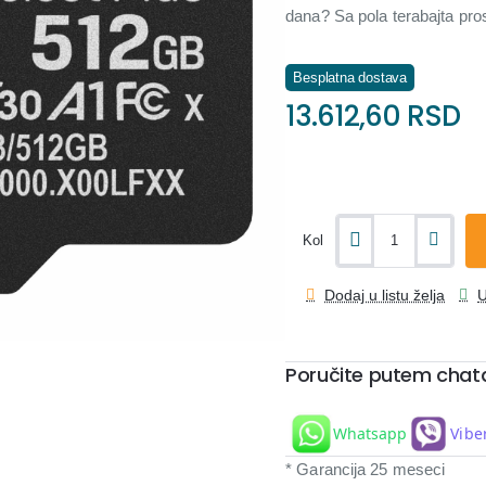
dana? Sa pola terabajta pro
Besplatna dostava
13.612,60 RSD
Kol
Dodaj u listu želja
U
Poručite putem chat
Whatsapp
Vibe
* Garancija 25 meseci