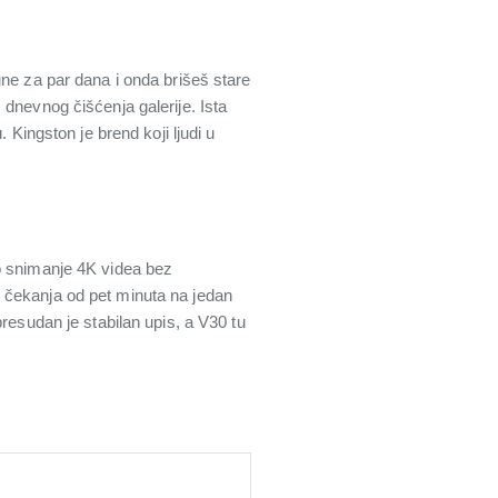
une za par dana i onda brišeš stare
dnevnog čišćenja galerije. Ista
 Kingston je brend koji ljudi u
no snimanje 4K videa bez
 čekanja od pet minuta na jedan
resudan je stabilan upis, a V30 tu