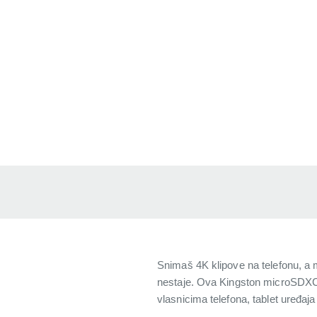
Snimaš 4K klipove na telefonu, a 
nestaje. Ova Kingston microSDXC 
vlasnicima telefona, tablet uređa