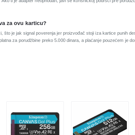
. Ako ti je adapter neophodan, javi se korisničkoj podršci pre porud
va za ovu karticu?
 što je jak signal poverenja jer proizvođač stoji iza kartice punih d
esplatna za porudžbine preko 5.000 dinara, a plaćanje pouzećem je do