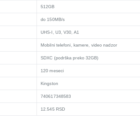
512GB
do 150MB/s
UHS-I, U3, V30, A1
Mobilni telefoni, kamere, video nadzor
SDXC (podrška preko 32GB)
120 meseci
Kingston
740617348583
12.545 RSD