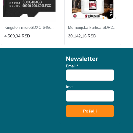
Kingston microSDXC 64GB 200MB/s UHS-I U3 V30 A2
Memorijska kartica SDR2V6/512GB 512GB SDXC
4.569,94 RSD
30.142,16 RSD