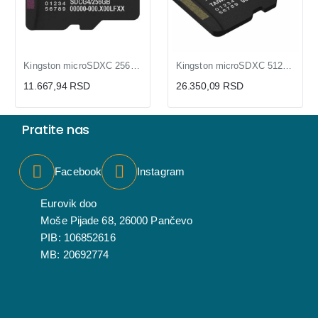
Kingston microSDXC 256GB 200MB/s UHS-I U3 V30 A2 (bez adaptera)
Kingston microSDXC 512GB 200MB/s UHS-I U3 V30 A2
11.667,94 RSD
26.350,09 RSD
Pratite nas
Facebook
Instagram
Eurovik doo
Moše Pijade 68, 26000 Pančevo
PIB: 106852616
MB: 20692774