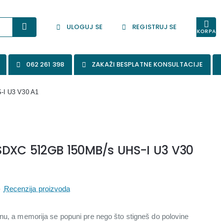
ULOGUJ SE
REGISTRUJ SE
KORPA
062 261 398
ZAKAŽI BESPLATNE KONSULTACIJE
-I U3 V30 A1
SDXC 512GB 150MB/s UHS-I U3 V30
-
Recenzija proizvoda
nu, a memorija se popuni pre nego što stigneš do polovine