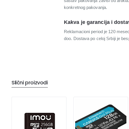
sastav pakovanja zavisi od artikla
konkretnog pakovanja.
Kakva je garancija i dosta
Reklamacioni period je 120 meseci,
doo. Dostava po celoj Srbiji je b
Slični proizvodi