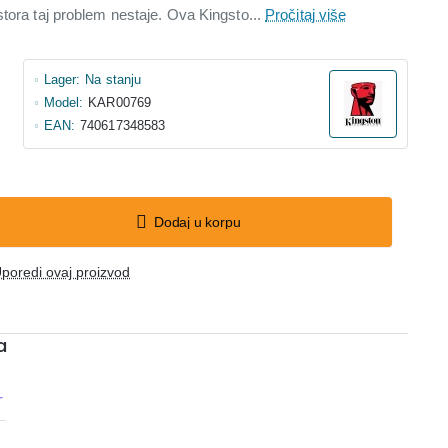
stora taj problem nestaje. Ova Kingsto...
Pročitaj više
Lager:
Na stanju
Model:
KAR00769
EAN:
740617348583
Dodaj u korpu
poredi ovaj proizvod
a
r