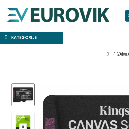
Pr
KATEGORIJE
SNIŽENO
AKCIJA
NOVO
Video 
home