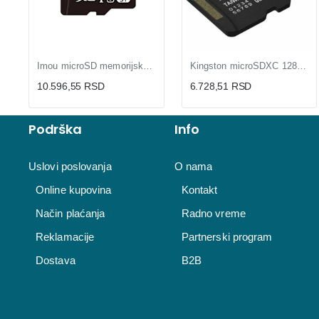
Imou microSD memorijska kartica 256GB za kamere video nadzora
Kingston microSDXC 128GB 200MB/s UHS-I U3 V30 A2
10.596,55 RSD
6.728,51 RSD
Podrška
Info
Uslovi poslovanja
O nama
Online kupovina
Kontakt
Način plaćanja
Radno vreme
Reklamacije
Partnerski program
Dostava
B2B