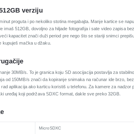
 512GB verziju
minut proguta i po nekoliko stotina megabajta. Manje kartice se nap
imaš 512GB, dovoljno za hiljade fotografija i sate video zapisa bez 
ći kapacitet znači duži period pre nego što se stariji snimci prepišu.
ne kupuješ mačka u džaku.
rugačije
anje 30MB/s. To je granica koju SD asocijacija postavlja za stabil
nja od 150MB/s znači da kopiranje snimaka na računar ide brzo, bez
rad aplikacija ako karticu koristiš u telefonu. Za kamere za nadzor p
vaki uređaj koji podržava SDXC format, dakle sve preko 32GB.
ke
MicroSDXC