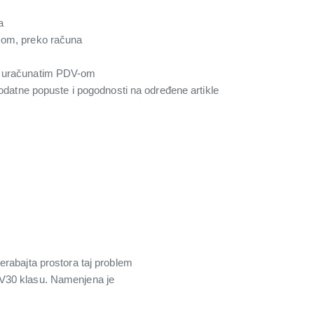
a
com, preko računa
a uračunatim PDV-om
 dodatne popuste i pogodnosti na određene artikle
erabajta prostora taj problem
 V30 klasu. Namenjena je