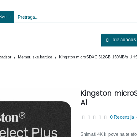
Sve
etraga...
VENTILATORI
WIFI KAMERE
SVE ZA VIDEO NADZOR
013 300805
nadzor
Memorijske kartice
Kingston microSDXC 512GB 150MB/s UHS
Kingston micro
A1
0 Recenzija
Snimaš 4K klipove na telefo