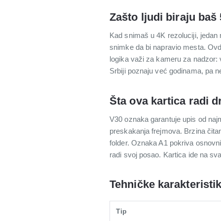
Zašto ljudi biraju baš
Kad snimaš u 4K rezoluciji, jedan 
snimke da bi napravio mesta. Ovde 
logika važi za kameru za nadzor: ve
Srbiji poznaju već godinama, pa 
Šta ova kartica radi d
V30 oznaka garantuje upis od najm
preskakanja frejmova. Brzina čita
folder. Oznaka A1 pokriva osnovni 
radi svoj posao. Kartica ide na s
Tehničke karakteristi
Tip