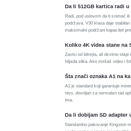
Da li 512GB kartica radi 
Radi, pod uslovom da ti snimač il
podržava. V30 klasa daje stabilan 
maksimalni podržani kapacitet pre
Koliko 4K videa stane na
Zavisi od bitrejta, ali okvirno st
hiljada slika. Ako mešaš video i f
Šta znači oznaka A1 na kar
A1 je standard koji garantuje mini
nivo, dovoljan za normalan rad apl
ima.
Da li dobijam SD adapter 
Standardno pakovanje Kingston mi