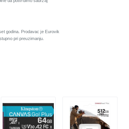
žbine da potvrdimo sadržaj
eset godina. Prodavac je Eurovik
stupno pri preuzimanju.