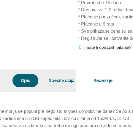
* Povrat robe 15 dana
* Dostava za 1-3 radna dan
* Plaćanje pouzećem, karti
* Plaćanje u 6 rata
* Sve prikazane cene su s
* Registrujte se i ostvarite
Imate li dodatnih pitanja?
Opis
Specifikacija
Recenzije
memorija se popuni pre nego što stigneš do polovine dana? Sa pola t
kartica ima 512GB kapaciteta i brzinu čitanja od 150MB/s, uz U3 i
ja i kamera za nadzor kojima treba mnogo prostora na jednom mestu.