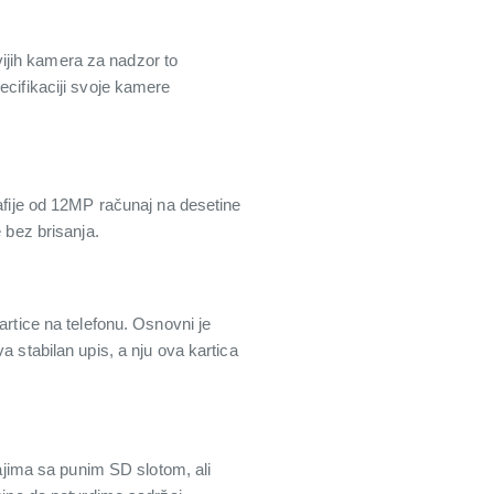
ijih kamera za nadzor to
ecifikaciji svoje kamere
rafije od 12MP računaj na desetine
 bez brisanja.
artice na telefonu. Osnovni je
a stabilan upis, a nju ova kartica
jima sa punim SD slotom, ali