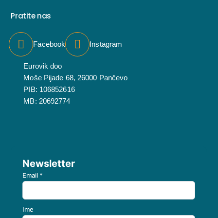
Pratite nas
Facebook
Instagram
Eurovik doo
Moše Pijade 68, 26000 Pančevo
PIB: 106852616
MB: 20692774