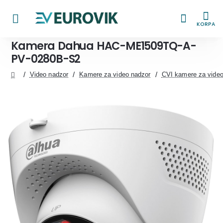
KORPA
Kamera Dahua HAC-ME1509TQ-A-
PV-0280B-S2
Video nadzor
Kamere za video nadzor
CVI kamere za video
home