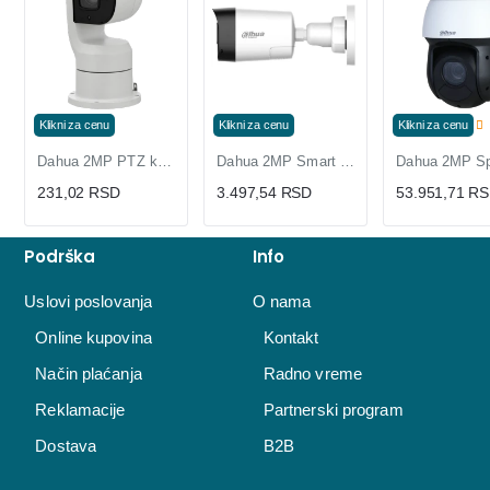
Klikni za cenu
Klikni za cenu
Klikni za cenu
Dahua 2MP PTZ kamera 25x zum sa IC dometom 150m i Auto Tracking PTZ1A225
Dahua 2MP Smart Dual Light HDCVI Bullet Kamera sa Two-way Talk
231,02 RSD
3.497,54 RSD
53.951,71 R
Podrška
Info
Uslovi poslovanja
O nama
Online kupovina
Kontakt
Način plaćanja
Radno vreme
Reklamacije
Partnerski program
Dostava
B2B