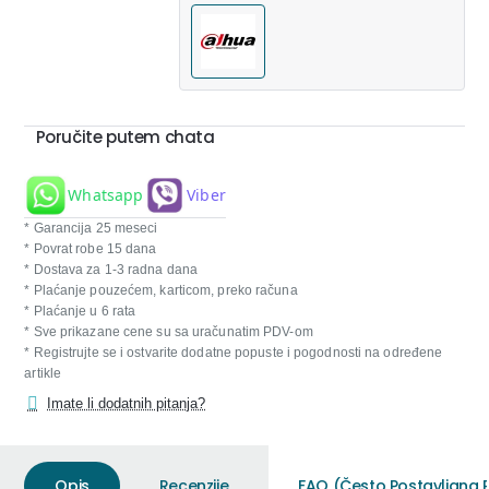
Poručite putem chata
Whatsapp
Viber
* Garancija 25 meseci
* Povrat robe 15 dana
* Dostava za 1-3 radna dana
* Plaćanje pouzećem, karticom, preko računa
* Plaćanje u 6 rata
* Sve prikazane cene su sa uračunatim PDV-om
* Registrujte se i ostvarite dodatne popuste i pogodnosti na određene
artikle
Imate li dodatnih pitanja?
Opis
Recenzije
FAQ (Često Postavljana P