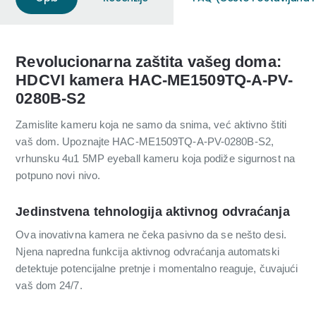
Revolucionarna zaštita vašeg doma:
HDCVI kamera HAC-ME1509TQ-A-PV-
0280B-S2
Zamislite kameru koja ne samo da snima, već aktivno štiti
vaš dom. Upoznajte HAC-ME1509TQ-A-PV-0280B-S2,
vrhunsku 4u1 5MP eyeball kameru koja podiže sigurnost na
potpuno novi nivo.
Jedinstvena tehnologija aktivnog odvraćanja
Ova inovativna kamera ne čeka pasivno da se nešto desi.
Njena napredna funkcija aktivnog odvraćanja automatski
detektuje potencijalne pretnje i momentalno reaguje, čuvajući
vaš dom 24/7.