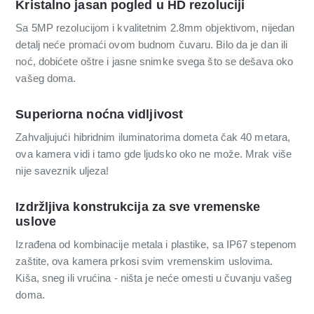
Kristalno jasan pogled u HD rezoluciji
Sa 5MP rezolucijom i kvalitetnim 2.8mm objektivom, nijedan
detalj neće promaći ovom budnom čuvaru. Bilo da je dan ili
noć, dobićete oštre i jasne snimke svega što se dešava oko
vašeg doma.
Superiorna noćna vidljivost
Zahvaljujući hibridnim iluminatorima dometa čak 40 metara,
ova kamera vidi i tamo gde ljudsko oko ne može. Mrak više
nije saveznik uljeza!
Izdržljiva konstrukcija za sve vremenske
uslove
Izrađena od kombinacije metala i plastike, sa IP67 stepenom
zaštite, ova kamera prkosi svim vremenskim uslovima.
Kiša, sneg ili vrućina - ništa je neće omesti u čuvanju vašeg
doma.