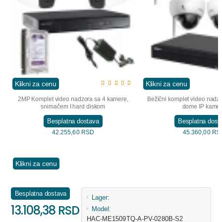
Klikni za cenu
Klikni za cenu
2MP Komplet video nadzora sa 4 kamere,
Bežični komplet video nadz
snimačem I hard diskom
dome IP kame
Besplatna dostava
Besplatna dost
42.255,60 RSD
45.360,00 RS
Klikni za cenu
Besplatna dostava
Lager:
13.108,38 RSD
Model:
HAC-ME1509TQ-A-PV-0280B-S2