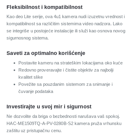
Fleksibilnost i kompatibilnost
Kao deo Lite serije, ova 4u1 kamera nudi izuzetnu vrednost i
kompatibilnost sa različitim sistemima video nadzora. Lako
se integriše u postojeće instalacije ili služi kao osnova novog
sigurnosnog sistema.
Saveti za optimalno korišćenje
Postavite kameru na strateškim lokacijama oko kuće
Redovno proveravajte i čistite objektiv za najbolji
kvalitet slike
Povežite sa pouzdanim sistemom za snimanje i
čuvanje podataka
Investirajte u svoj mir i sigurnost
Ne dozvolite da briga o bezbednosti narušava vaš spokoj.
HAC-ME1509TQ-A-PV-0280B-S2 kamera pruža vrhunsku
zaštitu uz pristupačnu cenu.