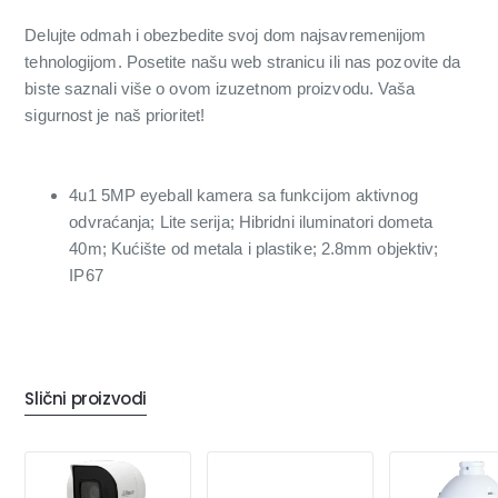
Delujte odmah i obezbedite svoj dom najsavremenijom
tehnologijom. Posetite našu web stranicu ili nas pozovite da
biste saznali više o ovom izuzetnom proizvodu. Vaša
sigurnost je naš prioritet!
4u1 5MP eyeball kamera sa funkcijom aktivnog
odvraćanja; Lite serija; Hibridni iluminatori dometa
40m; Kućište od metala i plastike; 2.8mm objektiv;
IP67
Slični proizvodi