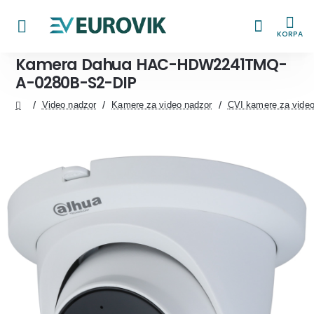
KORPA
Kamera Dahua HAC-HDW2241TMQ-
A-0280B-S2-DIP
Video nadzor
Kamere za video nadzor
CVI kamere za video
home