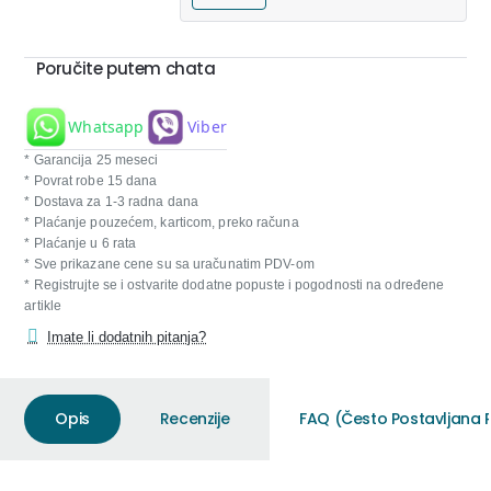
Poručite putem chata
Whatsapp
Viber
* Garancija 25 meseci
* Povrat robe 15 dana
* Dostava za 1-3 radna dana
* Plaćanje pouzećem, karticom, preko računa
* Plaćanje u 6 rata
* Sve prikazane cene su sa uračunatim PDV-om
* Registrujte se i ostvarite dodatne popuste i pogodnosti na određene
artikle
Imate li dodatnih pitanja?
Opis
Recenzije
FAQ (Često Postavljana P