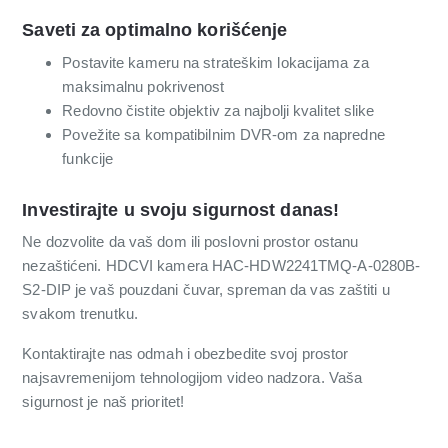
Saveti za optimalno korišćenje
Postavite kameru na strateškim lokacijama za
maksimalnu pokrivenost
Redovno čistite objektiv za najbolji kvalitet slike
Povežite sa kompatibilnim DVR-om za napredne
funkcije
Investirajte u svoju sigurnost danas!
Ne dozvolite da vaš dom ili poslovni prostor ostanu
nezaštićeni. HDCVI kamera HAC-HDW2241TMQ-A-0280B-
S2-DIP je vaš pouzdani čuvar, spreman da vas zaštiti u
svakom trenutku.
Kontaktirajte nas odmah i obezbedite svoj prostor
najsavremenijom tehnologijom video nadzora. Vaša
sigurnost je naš prioritet!