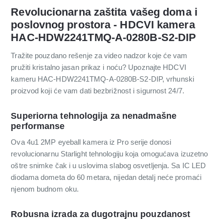
Revolucionarna zaštita vašeg doma i
poslovnog prostora - HDCVI kamera
HAC-HDW2241TMQ-A-0280B-S2-DIP
Tražite pouzdano rešenje za video nadzor koje će vam
pružiti kristalno jasan prikaz i noću? Upoznajte HDCVI
kameru HAC-HDW2241TMQ-A-0280B-S2-DIP, vrhunski
proizvod koji će vam dati bezbrižnost i sigurnost 24/7.
Superiorna tehnologija za nenadmašne
performanse
Ova 4u1 2MP eyeball kamera iz Pro serije donosi
revolucionarnu Starlight tehnologiju koja omogućava izuzetno
oštre snimke čak i u uslovima slabog osvetljenja. Sa IC LED
diodama dometa do 60 metara, nijedan detalj neće promaći
njenom budnom oku.
Robusna izrada za dugotrajnu pouzdanost