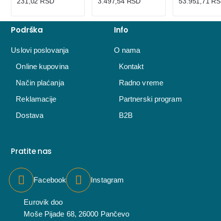
231,02 RSD
3.497,54 RSD
53.951,71 R
Podrška
Info
Uslovi poslovanja
O nama
Online kupovina
Kontakt
Način plaćanja
Radno vreme
Reklamacije
Partnerski program
Dostava
B2B
Pratite nas
Facebook
Instagram
Eurovik doo
Moše Pijade 68, 26000 Pančevo