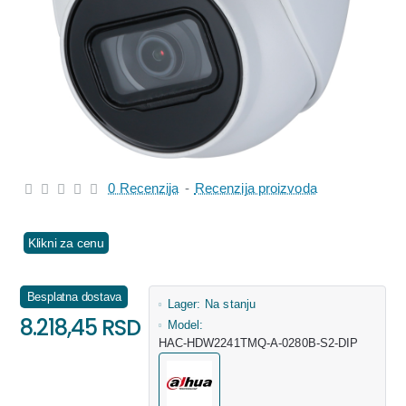
0 Recenzija
-
Recenzija proizvoda
Klikni za cenu
Besplatna dostava
Lager:
Na stanju
8.218,45 RSD
Model:
HAC-HDW2241TMQ-A-0280B-S2-DIP