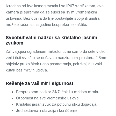
Izrađena od kvalitetnog metala i sa IP67 sertifikatom, ova
kamera je spremna da se suoči sa svim vremenskim
uslovima. Bez obzira da li je postavljate spolja ili unutra,
možete računati na godine besprekorne zaštite.
Sveobuhvatni nadzor sa kristalno jasnim
zvukom
Zahvaljujući ugrađenom mikrofonu, ne samo da ćete videti
već i čuti sve što se dešava u nadziranom prostoru. 2.8mm
objektiv pruža širok ugao posmatranja, pokrivajući svaki
kutak bez mrtvih uglova.
Rešenje za vaš mir i sigurnost
Besprekoran nadzor 24/7, čak i u mrklom mraku
Otpornost na sve vremenske uslove
Kristalno jasan zvuk za potpunu sliku događaja
Jednostavna instalacija i korišćenje