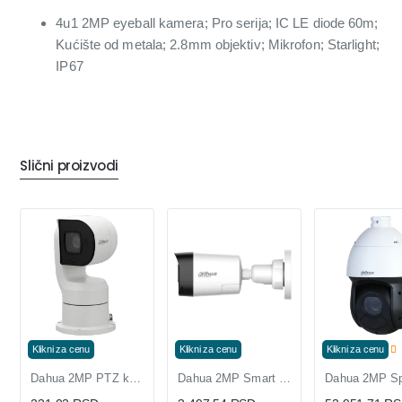
4u1 2MP eyeball kamera; Pro serija; IC LE diode 60m;
Kućište od metala; 2.8mm objektiv; Mikrofon; Starlight;
IP67
Slični proizvodi
Klikni za cenu
Klikni za cenu
Klikni za cenu
Dahua 2MP PTZ kamera 25x zum sa IC dometom 150m i Auto Tracking PTZ1A225
Dahua 2MP Smart Dual Light HDCVI Bullet Kamera sa Two-way Talk