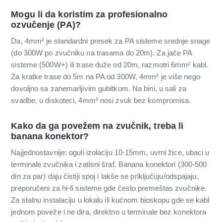
Mogu li da koristim za profesionalno
ozvučenje (PA)?
Da, 4mm² je standardni presek za PA sisteme srednje snage
(do 300W po zvučniku na trasama do 20m). Za jače PA
sisteme (500W+) ili trase duže od 20m, razmotri 6mm² kabl.
Za kratke trase do 5m na PA od 300W, 4mm² je više nego
dovoljno sa zanemarljivim gubitkom. Na bini, u sali za
svadbe, u diskoteci, 4mm² nosi zvuk bez kompromisa.
Kako da ga povežem na zvučnik, treba li
banana konektor?
Najjednostavnije: oguli izolaciju 10-15mm, uvrni žice, ubaci u
terminale zvučnika i zatisni šraf. Banana konektori (300-500
din za par) daju čistiji spoj i lakše se priključuju/odspajaju,
preporučeni za hi-fi sisteme gde često premeštas zvučnike.
Za stalnu instalaciju u lokalu ili kućnom bioskopu gde se kabl
jednom poveže i ne dira, direktno u terminale bez konektora