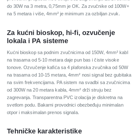
do 30W na 3 metra, 0,75mm je OK. Za zvučnike od 100W+
na 5 metara i više, 4mm² je minimum za ozbiljan zvuk.
Za kućni bioskop, hi-fi, ozvučenje
lokala i PA sisteme
Kućni bioskop sa podnim zvučnicima od 150W, 4mm² kabl
na trasama od 5-10 metara daje pun bas i čiste visoke
tonove. Ozvučenje kafića sa 4 plafonska zvučnika od 50W
na trasama od 10-15 metara, 4mm² nosi signal bez gubitaka
na svim frekvencijama. PA sistem na svadbi sa zvučnicima
od 300W na 20 metara kabla, 4mm² drži struju bez
zagrevanja. Transparentna PVC izolacija je diskretna na
svetlom podu. Bakarni provodnici obezbeđuju minimalan
otpor i maksimalan prenos signala.
Tehničke karakteristike