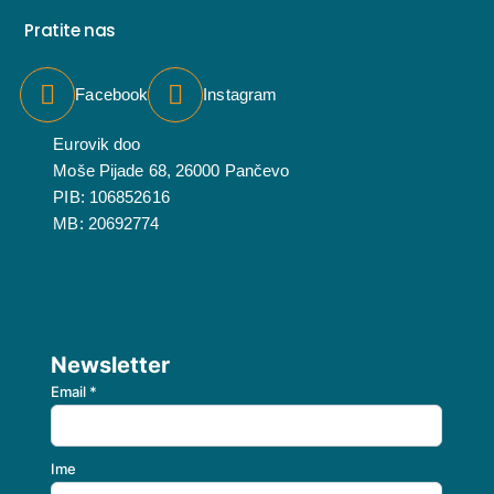
Pratite nas
Facebook
Instagram
Eurovik doo
Moše Pijade 68, 26000 Pančevo
PIB: 106852616
MB: 20692774