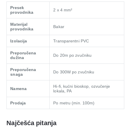
Presek
2 x 4 mm²
provodnika
Materijal
Bakar
provodnika
Izolacija
Transparentni PVC
Preporučena
Do 20m po zvučniku
dužina
Preporučena
Do 300W po zvučniku
snaga
Hi-fi, kućni bioskop, ozvučenje
Namena
lokala, PA
Prodaja
Po metru (min. 100m)
Najčešća pitanja