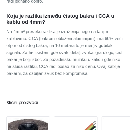
radi jednako dobro.
Koja je razlika između čistog bakra i CCA u
kablu od 4mm?
Na 4mm² preseku razlika je izraženija nego na tanjim
kablovima. CCA (bakrom obloženi aluminijum) ima 60% veći
otpor od čistog bakra, na 10 metara to je merljiv gubitak
signala. Za hi-fi sistem gde svaki detalj zvuka igra ulogu, čist
bakar je bolji izbor. Za pozadinsku muziku u kafiću gde niko
ne sluša razliku, CCA radi posao za nižu cenu. Ovaj kabl je
bakarni, za ozbiljan zvuk bez kompromisa.
Slični proizvodi