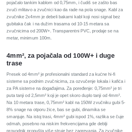
pojačalo tankim kablom od 0,75mm, i čudiš se zašto bas
zvuči mlitavo a zvučnici kao da rade na pola snage. Kabl za
zvučnike 2x4mm je debeli bakarni kabl koji nosi signal bez
gubitaka čak i na dužim trasama od 10-15 metara sa
zvučnicima od 200W+. Transparentni PVC, prodaje se na
metar, minimum 100m.
4mm², za pojačala od 100W+ i duge
trase
Presek od 4mm² je profesionalni standard za kućne hi-fi
sisteme sa podnim zvučnicima, za ozvučenje lokala i kafića i
za PA sisteme na događajima. Za poređenje: 0,75mm² je tri
puta tanji od 2,5mm² koji je opet skoro duplo tanji od 4mm².
Na 10 metara trase, 0,75mm² kabl na 150W zvučniku gubi 5-
8% snage na otporu žice, bas se gubi, dinamika se
smanjuje. Na istoj trasi, 4mm² gubi ispod 1%, razlika se čuje
odmah, posebno na niskim frekvencijama gde deblji
provodnik propušta više struje bez zagrevanja. Za zvučnike