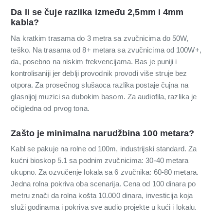
Da li se čuje razlika između 2,5mm i 4mm
kabla?
Na kratkim trasama do 3 metra sa zvučnicima do 50W,
teško. Na trasama od 8+ metara sa zvučnicima od 100W+,
da, posebno na niskim frekvencijama. Bas je puniji i
kontrolisaniji jer deblji provodnik provodi više struje bez
otpora. Za prosečnog slušaoca razlika postaje čujna na
glasnijoj muzici sa dubokim basom. Za audiofila, razlika je
očigledna od prvog tona.
Zašto je minimalna narudžbina 100 metara?
Kabl se pakuje na rolne od 100m, industrijski standard. Za
kućni bioskop 5.1 sa podnim zvučnicima: 30-40 metara
ukupno. Za ozvučenje lokala sa 6 zvučnika: 60-80 metara.
Jedna rolna pokriva oba scenarija. Cena od 100 dinara po
metru znači da rolna košta 10.000 dinara, investicija koja
služi godinama i pokriva sve audio projekte u kući i lokalu.