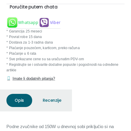
Poručite putem chata
Whatsapp
Viber
* Garancija 25 meseci
* Povrat robe 15 dana
* Dostava za 1-3 radna dana
* Plaćanje pouzećem, karticom, preko računa
* Plaćanje u 6 rata
* Sve prikazane cene su sa uračunatim PDV-om
* Registrujte se i ostvarite dodatne popuste i pogodnosti na određene
artikle
Imate li dodatnih pitanja?
Opis
Recenzije
Podne zvučnike od 150W u dnevnoj sobi priključio si na