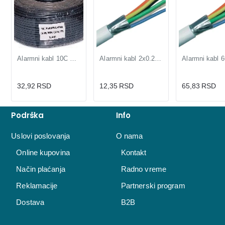
Alarmni kabl 10C CCA 10x0,2mm
Alarmni kabl 2x0.2mm CCA, dvožilni, sivi, pakovanje 100m
32,92 RSD
12,35 RSD
65,83 RSD
Podrška
Info
Uslovi poslovanja
O nama
Online kupovina
Kontakt
Način plaćanja
Radno vreme
Reklamacije
Partnerski program
Dostava
B2B