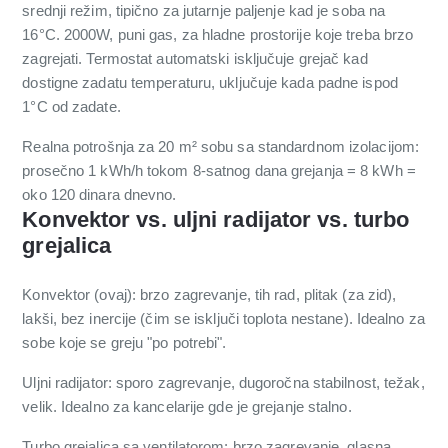
srednji režim, tipično za jutarnje paljenje kad je soba na
16°C. 2000W, puni gas, za hladne prostorije koje treba brzo
zagrejati. Termostat automatski isključuje grejač kad
dostigne zadatu temperaturu, uključuje kada padne ispod
1°C od zadate.
Realna potrošnja za 20 m² sobu sa standardnom izolacijom:
prosečno 1 kWh/h tokom 8-satnog dana grejanja = 8 kWh =
oko 120 dinara dnevno.
Konvektor vs. uljni radijator vs. turbo
grejalica
Konvektor (ovaj): brzo zagrevanje, tih rad, plitak (za zid),
lakši, bez inercije (čim se isključi toplota nestane). Idealno za
sobe koje se greju "po potrebi".
Uljni radijator: sporo zagrevanje, dugoročna stabilnost, težak,
velik. Idealno za kancelarije gde je grejanje stalno.
Turbo grejalica sa ventilatorom: brzo zagrevanje, glasna,