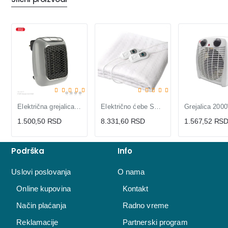
Električna grejalica CF17 400W
Električno ćebe SENCOR SUB 2700WH
1.500,50 RSD
8.331,60 RSD
1.567,52 RS
Podrška
Info
Uslovi poslovanja
O nama
Online kupovina
Kontakt
Način plaćanja
Radno vreme
Reklamacije
Partnerski program