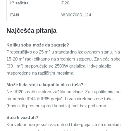
IP zaštita
IP20
EAN
3830076851124
Najčešća pitanja
Koliku sobu može da zagreje?
Preporučljivo do 25 m² u standardno izolovanom stanu. Na
15-20 m² radi efikasno na srednjem stepenu. Za veće sobe
(30+ m²) preporučuje se 2500W grejalica ili dve slabije
raspoređene na različitim mestima.
Može li da stoji u kupatilu blizu tuša?
Ne. IP20 znači nikakva zaštita od vlage. Za kupatilo bira se
namenski IP44 ili IP65 grejač. Izvan direktne zone tuša
(hodnik ili prostor ispred kupatila) radi bez problema.
Suši li vazduh?
Konvektor manje suši vazduh od tube-grejalica sa spiralom