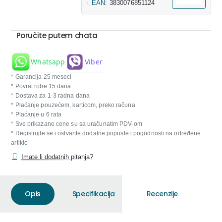
EAN:
3830076851124
Poručite putem chata
Whatsapp
Viber
* Garancija 25 meseci
* Povrat robe 15 dana
* Dostava za 1-3 radna dana
* Plaćanje pouzećem, karticom, preko računa
* Plaćanje u 6 rata
* Sve prikazane cene su sa uračunatim PDV-om
* Registrujte se i ostvarite dodatne popuste i pogodnosti na određene
artikle
Imate li dodatnih pitanja?
Opis
Specifikacija
Recenzije