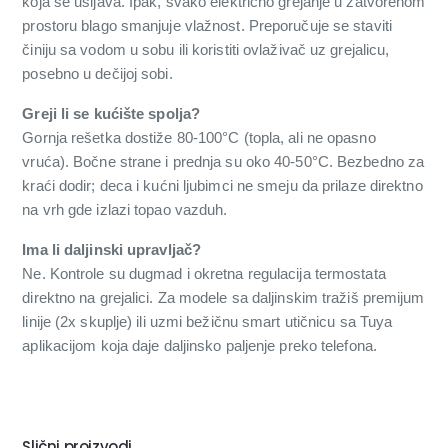
koja se usijava. Ipak, svako električno grejanje u zatvorenom
prostoru blago smanjuje vlažnost. Preporučuje se staviti
činiju sa vodom u sobu ili koristiti ovlaživač uz grejalicu,
posebno u dečijoj sobi.
Greji li se kućište spolja?
Gornja rešetka dostiže 80-100°C (topla, ali ne opasno
vruća). Bočne strane i prednja su oko 40-50°C. Bezbedno za
kraći dodir; deca i kućni ljubimci ne smeju da prilaze direktno
na vrh gde izlazi topao vazduh.
Ima li daljinski upravljač?
Ne. Kontrole su dugmad i okretna regulacija termostata
direktno na grejalici. Za modele sa daljinskim tražiš premijum
linije (2x skuplje) ili uzmi bežičnu smart utičnicu sa Tuya
aplikacijom koja daje daljinsko paljenje preko telefona.
Slični proizvodi