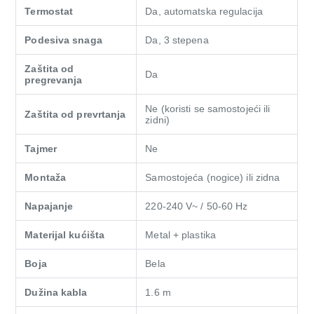
Termostat
Da, automatska regulacija
Podesiva snaga
Da, 3 stepena
Zaštita od
Da
pregrevanja
Ne (koristi se samostojeći ili
Zaštita od prevrtanja
zidni)
Tajmer
Ne
Montaža
Samostojeća (nogice) ili zidna
Napajanje
220-240 V~ / 50-60 Hz
Materijal kućišta
Metal + plastika
Boja
Bela
Dužina kabla
1.6 m