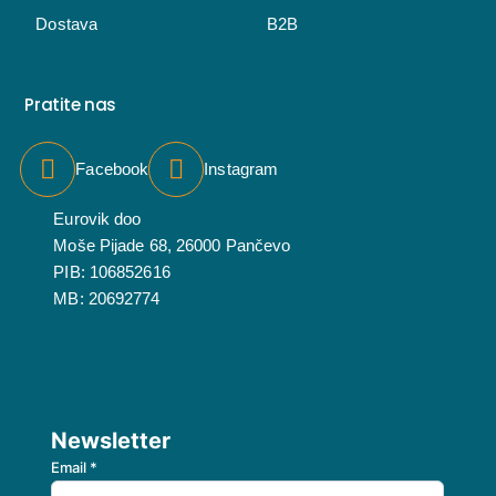
Dostava
B2B
Pratite nas
Facebook
Instagram
Eurovik doo
Moše Pijade 68, 26000 Pančevo
PIB: 106852616
MB: 20692774