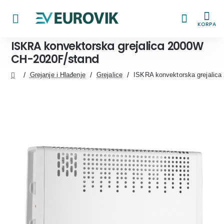
KORPA
ISKRA konvektorska grejalica 2000W
CH-2020F/stand
Grejanje i Hlađenje
Grejalice
ISKRA konvektorska grejalic
home