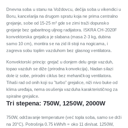
Dnevna soba u stanu na Voždovcu, dečija soba u vikendici u
Boru, kancelarija na drugom spratu koja ne prima centralno
grejanje, sobe od 15-25 m² gde se zimi traži dopunsko
grejanje bez gabaritnog uljnog radijatora. ISKRA CH-2020F
konvektorska grejalica je slabana (masa 2-3 kg, dubina
samo 10 cm), montira se na zid ili stoji na nogicama, i
zagreva sobu toplim vazduhom bez glasnog ventilatora.
Konvektorski princip: grejač u donjem delu greje vazduh,
topao vazduh se diže (prirodna konvekcija), hladan silazi
dole iz sobe, prirodni ciklus bez mehaničkog ventilatora.
Tihaši rad od onih koji su "turbo" grejalice, niži nivo buke od
klima uređaja, nema osušenja vazduha karakterističnog za
spiralne grejalice.
Tri stepena: 750W, 1250W, 2000W
750W, održavanje temperature (već topla soba, samo se drži
na 20°C). Potrošnja 0.75 kWh/h = oko 11 din/sat. 1250W,