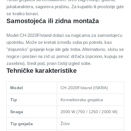
jakakaraktera, sagoreva prašinu. Za kupatilo ili prostorije gde
se kratko boravi.
Samostojeća ili zidna montaža
Model CH-2020F/stand dolazi sa nogicama za samostojeću
upotrebu. Može se kretati između soba po potrebi, kao
"dopunsko" grejanje koje ide gde treba. Alternativno, skinu se
nogice i postavi na zid uz pomoć držača (opciono, kupuju se
zasebno), štedi pod, pravi čistiji izgled sobe.
Tehničke karakteristike
Model
CH-2020F/stand (ISKRA)
Tip
Konvektorska grejalica
Snaga
2000 W (750 / 1250 / 2000 W)
Tip grejača
Žični