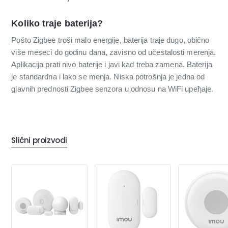
Koliko traje baterija?
Pošto Zigbee troši malo energije, baterija traje dugo, obično
više meseci do godinu dana, zavisno od učestalosti merenja.
Aplikacija prati nivo baterije i javi kad treba zamena. Baterija
je standardna i lako se menja. Niska potrošnja je jedna od
glavnih prednosti Zigbee senzora u odnosu na WiFi uређaje.
Slični proizvodi