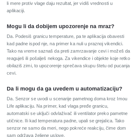
li mere protiv vlage daju rezultat, jer vidiš vrednosti u
aplikaciji.
Mogu li da dobijem upozorenje na mraz?
Da. Podesiš granicu temperature, pa te aplikacija obavesti
kad padne ispod nje, na primer ka nuli u praznoj vikendici.
Tako na vreme saznaš da preti zamrzavanje cevi i možeš da
reaguješ ili pošalješ nekoga. Za vikendice i objekte koje retko
obilaziš zimi, to upozorenje sprečava skupu štetu od pucanja
cevi.
Da li mogu da ga uvedem u automatizaciju?
Da. Senzor se uvodi u scenarije pametnog doma kroz Imou
Life aplikaciju. Na primer, kad vlaga pređe granicu,
automatski se uključi odvlaživač ili ventilator preko pametne
utičnice. Ili kad temperatura padne, upali se grejalica. Tako
senzor ne samo da meri, nego pokreće reakciju, čime dom
sam održava željene uslove.