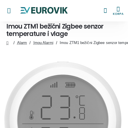
KORPA
Imou ZTM1 bežični Zigbee senzor
temperature i vlage
Alarm
Imou Alarmi
Imou ZTM1 bežični Zigbee senzor temper
home