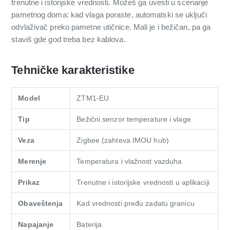
trenutne i istorijske vrednosti. Možeš ga uvesti u scenarije
pametnog doma: kad vlaga poraste, automatski se uključi
odvlaživač preko pametne utičnice. Mali je i bežičan, pa ga
staviš gde god treba bez kablova.
Tehničke karakteristike
Model
ZTM1-EU
Tip
Bežični senzor temperature i vlage
Veza
Zigbee (zahteva IMOU hub)
Merenje
Temperatura i vlažnost vazduha
Prikaz
Trenutne i istorijske vrednosti u aplikaciji
Obaveštenja
Kad vrednosti pređu zadatu granicu
Napajanje
Baterija