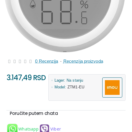
0 Recenzija
-
Recenzija proizvoda
3.147,49 RSD
Lager:
Na stanju
Model:
ZTM1-EU
Poručite putem chata
Whatsapp
Viber