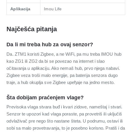
Aplikacija
Imou Life
Najčešća pitanja
Da li mi treba hub za ovaj senzor?
Da. ZTM1 koristi Zigbee, a ne WiFi, pa mu treba IMOU hub
kao ZG1 ili ZG2 da bi se povezao na internet i slao
očitavanja u aplikaciju. Ako nemaš hub, prvo njega nabavi.
Zigbee veza troši malo energije, pa baterija senzora dugo
traje, a hub okuplja sve Zigbee uређaje na jedno mesto.
Šta dobijam praćenjem vlage?
Previsoka vlaga stvara buđ i kvari zidove, nameštaj i stvari.
Senzor te upozori kad vlaga poraste, pa provetriš ili uključiš
odvlaživač pre nego što nastane šteta. U podrumu, ostavi ili
sobi sa malo provetravanja, to je posebno korisno. Pratiš i da