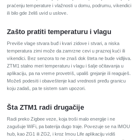
praćenju temperature i vlažnosti u domu, podrumu, vikendici
ili bilo gde želiš uvid u uslove.
Zašto pratiti temperaturu i vlagu
Previše vlage stvara buđ i kvari zidove i stvari, a niska
temperatura zimi može da zamrzne cevi u praznoj kući ili
vikendici. Bez senzora to ne znaš dok šteta ne bude vidljiva.
ZTM1 stalno meri temperaturu i vlagu i šalje očitavanja u
aplikaciju, pa na vreme provetriš, upališ grejanje ili reaguješ.
Možeš podesiti i obaveštenje kad vrednosti pređu granicu
koju zadaš, pa te sistem sam upozori.
Šta ZTM1 radi drugačije
Radi preko Zigbee veze, koja troši malo energije i ne
zagušuje WiFi, pa baterija dugo traje. Povezuje se na IMOU
hub, kao ZG1 ili ZG2, i kroz Imou Life aplikaciju vidiš