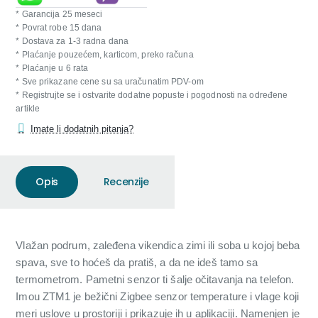
* Garancija 25 meseci
* Povrat robe 15 dana
* Dostava za 1-3 radna dana
* Plaćanje pouzećem, karticom, preko računa
* Plaćanje u 6 rata
* Sve prikazane cene su sa uračunatim PDV-om
* Registrujte se i ostvarite dodatne popuste i pogodnosti na određene
artikle
Imate li dodatnih pitanja?
Opis
Recenzije
Vlažan podrum, zaleđena vikendica zimi ili soba u kojoj beba
spava, sve to hoćeš da pratiš, a da ne ideš tamo sa
termometrom. Pametni senzor ti šalje očitavanja na telefon.
Imou ZTM1 je bežični Zigbee senzor temperature i vlage koji
meri uslove u prostoriji i prikazuje ih u aplikaciji. Namenjen je