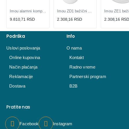
Imou alarmni komplet ZG2 hub sa panik tasterom senzorima i detektorom
Imou ZD1 bežični Zigbee magnetni kontakt za vrata i prozore
9.810,71 RSD
2.308,16 RSD
2.308,16 RS
Podrška
Info
Uslovi poslovanja
O nama
Online kupovina
Kontakt
Način plaćanja
Radno vreme
Reklamacije
Partnerski program
Dostava
B2B
Pratite nas
Facebook
Instagram