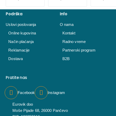
Podrška
Info
Uslovi poslovanja
O nama
Online kupovina
Kontakt
Način plaćanja
Radno vreme
Reklamacije
Partnerski program
Dostava
B2B
Pratite nas
Facebook
Instagram
Eurovik doo
Moše Pijade 68, 26000 Pančevo