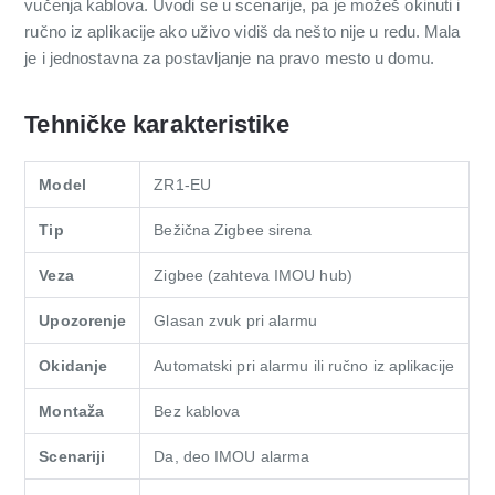
vučenja kablova. Uvodi se u scenarije, pa je možeš okinuti i
ručno iz aplikacije ako uživo vidiš da nešto nije u redu. Mala
je i jednostavna za postavljanje na pravo mesto u domu.
Tehničke karakteristike
Model
ZR1-EU
Tip
Bežična Zigbee sirena
Veza
Zigbee (zahteva IMOU hub)
Upozorenje
Glasan zvuk pri alarmu
Okidanje
Automatski pri alarmu ili ručno iz aplikacije
Montaža
Bez kablova
Scenariji
Da, deo IMOU alarma