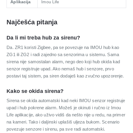
Aplikacija
Imou Life
Najčešća pitanja
Da li mi treba hub za sirenu?
Da. ZR1 koristi Zigbee, pa se povezuje na IMOU hub kao
ZG1 ili ZG2 i radi zajedno sa senzorima u sistemu. Sama
sirena nije samostalan alarm, nego deo koji hub okida kad
senzor registruje upad. Ako nemaš hub i senzore, prvo
postavi taj sistem, pa siren dodaješ kao zvučno upozorenje.
Kako se okida sirena?
Sirena se okida automatski kad neki IMOU senzor registruje
upad i hub pokrene alarm. Možeš je okinuti i ručno iz Imou
Life aplikacije, ako uživo vidiš da nešto nije u redu, na primer
na kameri. Tako i daljinski uplašiš uljeza bukom. Scenario
povezuje senzore i sirenu, pa sve radi automatski.