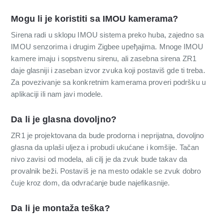
Mogu li je koristiti sa IMOU kamerama?
Sirena radi u sklopu IMOU sistema preko huba, zajedno sa
IMOU senzorima i drugim Zigbee uређajima. Mnoge IMOU
kamere imaju i sopstvenu sirenu, ali zasebna sirena ZR1
daje glasniji i zaseban izvor zvuka koji postaviš gde ti treba.
Za povezivanje sa konkretnim kamerama proveri podršku u
aplikaciji ili nam javi modele.
Da li je glasna dovoljno?
ZR1 je projektovana da bude prodorna i neprijatna, dovoljno
glasna da uplaši uljeza i probudi ukućane i komšije. Tačan
nivo zavisi od modela, ali cilj je da zvuk bude takav da
provalnik beži. Postaviš je na mesto odakle se zvuk dobro
čuje kroz dom, da odvraćanje bude najefikasnije.
Da li je montaža teška?