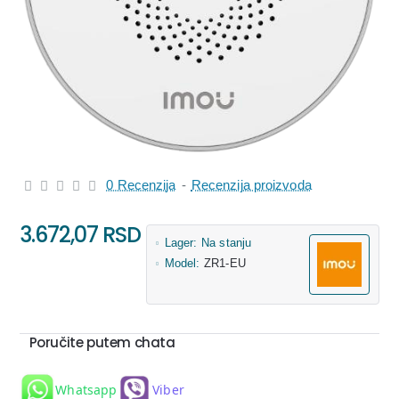
0 Recenzija
-
Recenzija proizvoda
3.672,07 RSD
Lager:
Na stanju
Model:
ZR1-EU
Poručite putem chata
Whatsapp
Viber