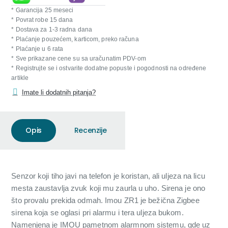
* Garancija 25 meseci
* Povrat robe 15 dana
* Dostava za 1-3 radna dana
* Plaćanje pouzećem, karticom, preko računa
* Plaćanje u 6 rata
* Sve prikazane cene su sa uračunatim PDV-om
* Registrujte se i ostvarite dodatne popuste i pogodnosti na određene
artikle
Imate li dodatnih pitanja?
Opis
Recenzije
Senzor koji tiho javi na telefon je koristan, ali uljeza na licu
mesta zaustavlja zvuk koji mu zaurla u uho. Sirena je ono
što provalu prekida odmah. Imou ZR1 je bežična Zigbee
sirena koja se oglasi pri alarmu i tera uljeza bukom.
Namenjena je IMOU pametnom alarmnom sistemu, gde uz