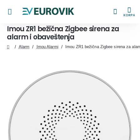
KORPA
Imou ZR1 bežična Zigbee sirena za
alarm i obaveštenja
Alarm
Imou Alarmi
Imou ZR1 bežična Zigbee sirena za alar
home