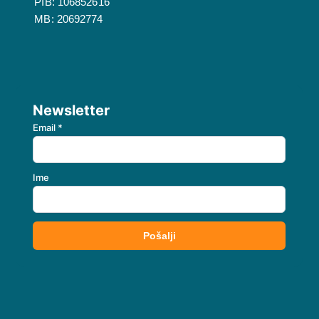
PIB: 106852616
MB: 20692774