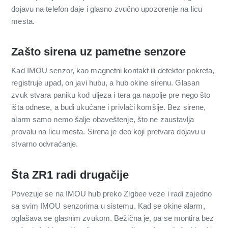
dojavu na telefon daje i glasno zvučno upozorenje na licu
mesta.
Zašto sirena uz pametne senzore
Kad IMOU senzor, kao magnetni kontakt ili detektor pokreta,
registruje upad, on javi hubu, a hub okine sirenu. Glasan
zvuk stvara paniku kod uljeza i tera ga napolje pre nego što
išta odnese, a budi ukućane i privlači komšije. Bez sirene,
alarm samo nemo šalje obaveštenje, što ne zaustavlja
provalu na licu mesta. Sirena je deo koji pretvara dojavu u
stvarno odvraćanje.
Šta ZR1 radi drugačije
Povezuje se na IMOU hub preko Zigbee veze i radi zajedno
sa svim IMOU senzorima u sistemu. Kad se okine alarm,
oglašava se glasnim zvukom. Bežična je, pa se montira bez