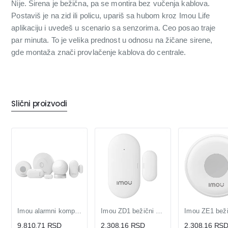
Nije. Sirena je bežična, pa se montira bez vučenja kablova.
Postaviš je na zid ili policu, upariš sa hubom kroz Imou Life
aplikaciju i uvedeš u scenario sa senzorima. Ceo posao traje
par minuta. To je velika prednost u odnosu na žičane sirene,
gde montaža znači provlačenje kablova do centrale.
Slični proizvodi
Imou alarmni komplet ZG2 hub sa panik tasterom senzorima i detektorom
Imou ZD1 bežični Zigbee magnetni kontakt za vrata i prozore
9.810,71 RSD
2.308,16 RSD
2.308,16 RS