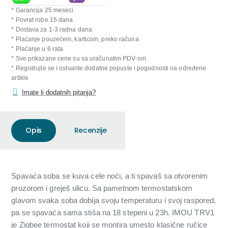
* Garancija 25 meseci
* Povrat robe 15 dana
* Dostava za 1-3 radna dana
* Plaćanje pouzećem, karticom, preko računa
* Plaćanje u 6 rata
* Sve prikazane cene su sa uračunatim PDV-om
* Registrujte se i ostvarite dodatne popuste i pogodnosti na određene
artikle
Imate li dodatnih pitanja?
Opis
Recenzije
Spavaća soba se kuva cele noći, a ti spavaš sa otvorenim
prozorom i grejеš ulicu. Sa pametnom termostatskom
glavom svaka soba dobija svoju temperaturu i svoj raspored,
pa se spavaća sama stiša na 18 stepeni u 23h. IMOU TRV1
je Zigbee termostat koji se montira umesto klasične ručice