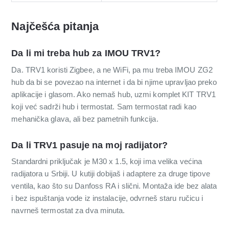
Najčešća pitanja
Da li mi treba hub za IMOU TRV1?
Da. TRV1 koristi Zigbee, a ne WiFi, pa mu treba IMOU ZG2
hub da bi se povezao na internet i da bi njime upravljao preko
aplikacije i glasom. Ako nemaš hub, uzmi komplet KIT TRV1
koji već sadrži hub i termostat. Sam termostat radi kao
mehanička glava, ali bez pametnih funkcija.
Da li TRV1 pasuje na moj radijator?
Standardni priključak je M30 x 1.5, koji ima velika većina
radijatora u Srbiji. U kutiji dobijaš i adaptere za druge tipove
ventila, kao što su Danfoss RA i slični. Montaža ide bez alata
i bez ispuštanja vode iz instalacije, odvrneš staru ručicu i
navrneš termostat za dva minuta.