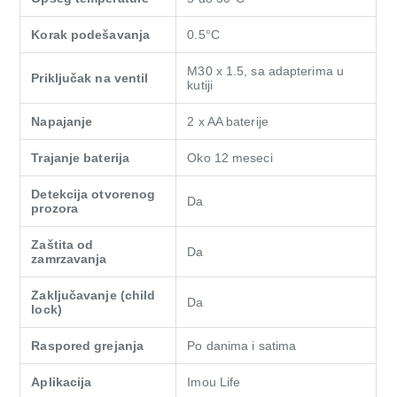
Korak podešavanja
0.5°C
M30 x 1.5, sa adapterima u
Priključak na ventil
kutiji
Napajanje
2 x AA baterije
Trajanje baterija
Oko 12 meseci
Detekcija otvorenog
Da
prozora
Zaštita od
Da
zamrzavanja
Zaključavanje (child
Da
lock)
Raspored grejanja
Po danima i satima
Aplikacija
Imou Life