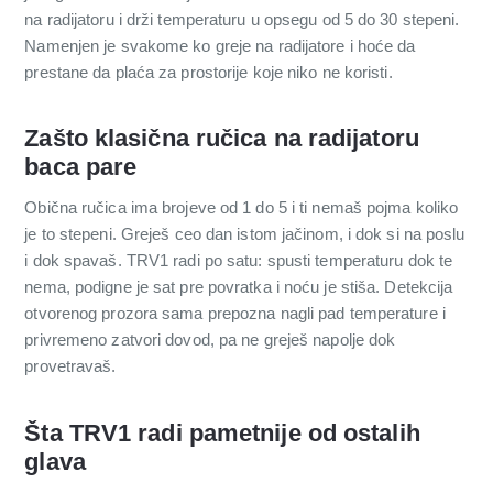
na radijatoru i drži temperaturu u opsegu od 5 do 30 stepeni.
Namenjen je svakome ko greje na radijatore i hoće da
prestane da plaća za prostorije koje niko ne koristi.
Zašto klasična ručica na radijatoru
baca pare
Obična ručica ima brojeve od 1 do 5 i ti nemaš pojma koliko
je to stepeni. Greješ ceo dan istom jačinom, i dok si na poslu
i dok spavaš. TRV1 radi po satu: spusti temperaturu dok te
nema, podigne je sat pre povratka i noću je stiša. Detekcija
otvorenog prozora sama prepozna nagli pad temperature i
privremeno zatvori dovod, pa ne grejеš napolje dok
provetravaš.
Šta TRV1 radi pametnije od ostalih
glava