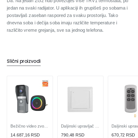
Da. Na jedan ZG2 hub povezuješ više TRV1 termostata, po
jedan na svaki radijator. U aplikaciji ih grupišeš po sobama i
postavljaš zaseban raspored za svaku prostoriju. Tako
dnevna soba i dečija soba imaju različite temperature i
različito vreme grejanja, sve sa jednog telefona.
Slični proizvodi
Bežično video zvono T-IP PRO – Smart Wi-Fi + Kamera
Daljinski upravljač za smart module RC-PK01, 2 tastera, CR2032, do 30 m domet
14.687,16 RSD
790,48 RSD
670,72 RSD