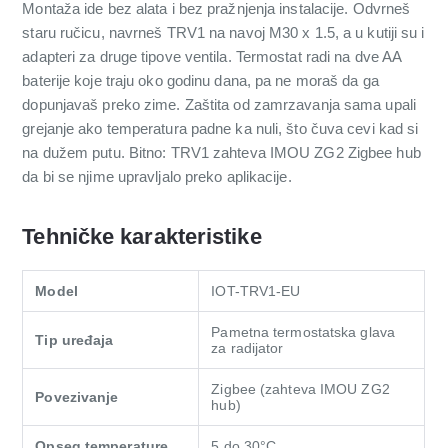
Montaža ide bez alata i bez pražnjenja instalacije. Odvrneš
staru ručicu, navrneš TRV1 na navoj M30 x 1.5, a u kutiji su i
adapteri za druge tipove ventila. Termostat radi na dve AA
baterije koje traju oko godinu dana, pa ne moraš da ga
dopunjavaš preko zime. Zaštita od zamrzavanja sama upali
grejanje ako temperatura padne ka nuli, što čuva cevi kad si
na dužem putu. Bitno: TRV1 zahteva IMOU ZG2 Zigbee hub
da bi se njime upravljalo preko aplikacije.
Tehničke karakteristike
Model
IOT-TRV1-EU
Pametna termostatska glava
Tip uređaja
za radijator
Zigbee (zahteva IMOU ZG2
Povezivanje
hub)
Opseg temperature
5 do 30°C