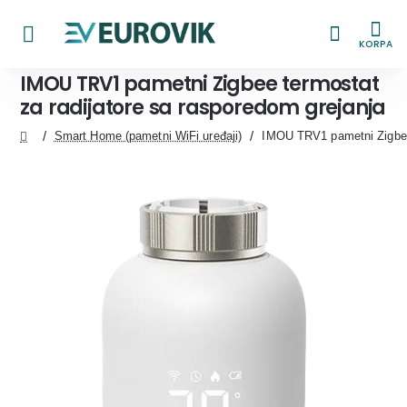
KORPA
IMOU TRV1 pametni Zigbee termostat
za radijatore sa rasporedom grejanja
Smart Home (pametni WiFi uređaji)
IMOU TRV1 pametni Zigbee 
home