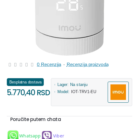
0 Recenzija
-
Recenzija proizvoda
Besplatna dostava
Lager:
Na stanju
5.770,40 RSD
Model:
IOT-TRV1-EU
Poručite putem chata
Whatsapp
Viber