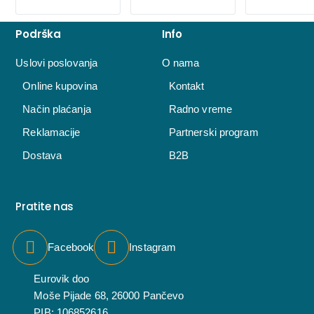
Podrška
Info
Uslovi poslovanja
O nama
Online kupovina
Kontakt
Način plaćanja
Radno vreme
Reklamacije
Partnerski program
Dostava
B2B
Pratite nas
Facebook
Instagram
Eurovik doo
Moše Pijade 68, 26000 Pančevo
PIB: 106852616