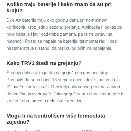
Koliko traju baterije i kako znam da su pri
kraju?
Dve AA baterije traju oko godinu dana pri normalnom
korišćenju kroz jednu sezonu grejanja. Aplikacija ti pokazuje
nivo baterije i javi kad treba zamena, pa te ne ostavi na
hladnoći. Pošto se napaja na baterije, termostat radi i kad
nestane struje u stanu, za razliku od onih na napajanje.
Kako TRV1 štedi na grejanju?
Štednja dolazi iz toga što ne grejеš pun gas non stop.
Postaviš da soba bude 18 stepeni noću i dok si na poslu, a
21 uveče kada si kući. Detekcija otvorenog prozora zatvori
dovod čim provetravaš. Tako grejеš samo onda i tamo gde ti
zaista treba, umesto cele kuće ceo dan.
Mogu li da kontrolišem više termostata
zajedno?