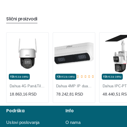
Slični proizvodi
Klikni za cenu
Klikni za cenu
Klikni za cenu
Dahua 4G Pan&Tilt 4MP kamera IPC-PT2449DC1P | Boja noću
Dahua 4MP IP dual lens panoramska kamera, 4GB internal
18.863,16 RSD
78.242,81 RSD
48.440,51 R
Podrška
Info
Uslovi poslovanja
O nama