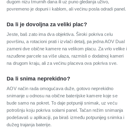
dugom nizu tmurnih dana ili uz puno gledanja uživo,
povremeno je dopuni i kablom, ali većinu posla odradi panel.
Da li je dovoljna za veliki plac?
Jeste, baš zato ima dva objektiva. Široki pokriva celu
površinu, a rotacioni prati i izvlači detalj, pa jedna AOV Dual
zameni dve obične kamere na velikom placu. Za vrlo velike i
razuđene parcele sa više ulaza, razmisli o dodatnoj kameri
na drugom kraju, ali za većinu placeva ova pokriva sve.
Da li snima neprekidno?
AOV način rada omogućava duže, gotovo neprekidno
snimanje u odnosu na obične baterijske kamere koje se
bude samo na pokret. To daje potpuniji snimak, uz veću
potrošnju koju pokriva solarni panel. Tačan režim snimanja
podešavaš u aplikaciji, pa biraš između potpunijeg snimka i
dužeg trajanja baterije.