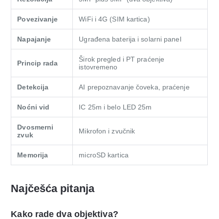
Povezivanje
WiFi i 4G (SIM kartica)
Napajanje
Ugrađena baterija i solarni panel
Širok pregled i PT praćenje
Princip rada
istovremeno
Detekcija
AI prepoznavanje čoveka, praćenje
Noćni vid
IC 25m i belo LED 25m
Dvosmerni
Mikrofon i zvučnik
zvuk
Memorija
microSD kartica
Najčešća pitanja
Kako rade dva objektiva?