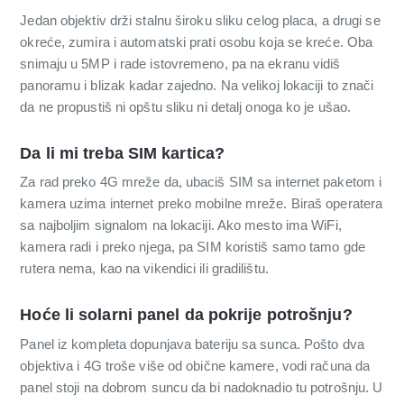
Jedan objektiv drži stalnu široku sliku celog placa, a drugi se
okreće, zumira i automatski prati osobu koja se kreće. Oba
snimaju u 5MP i rade istovremeno, pa na ekranu vidiš
panoramu i blizak kadar zajedno. Na velikoj lokaciji to znači
da ne propustiš ni opštu sliku ni detalj onoga ko je ušao.
Da li mi treba SIM kartica?
Za rad preko 4G mreže da, ubaciš SIM sa internet paketom i
kamera uzima internet preko mobilne mreže. Biraš operatera
sa najboljim signalom na lokaciji. Ako mesto ima WiFi,
kamera radi i preko njega, pa SIM koristiš samo tamo gde
rutera nema, kao na vikendici ili gradilištu.
Hoće li solarni panel da pokrije potrošnju?
Panel iz kompleta dopunjava bateriju sa sunca. Pošto dva
objektiva i 4G troše više od obične kamere, vodi računa da
panel stoji na dobrom suncu da bi nadoknadio tu potrošnju. U