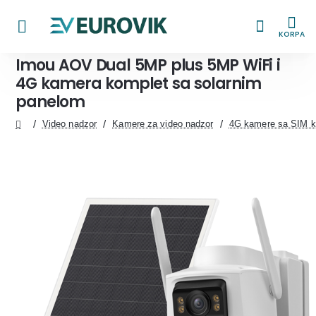
KORPA
Imou AOV Dual 5MP plus 5MP WiFi i
4G kamera komplet sa solarnim
panelom
Video nadzor
Kamere za video nadzor
4G kamere sa SIM k
home