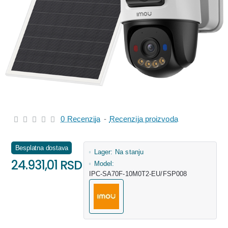
0 Recenzija
-
Recenzija proizvoda
Besplatna dostava
Lager:
Na stanju
24.931,01 RSD
Model:
IPC-SA70F-10M0T2-EU/FSP008