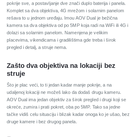
pokrije sve, a postavljanje dve znači duplo baterija i panela.
Komplet sa dva objektiva, 4G mrežom i solarnim panelom
rešava to u jednom uređaju. Imou AOV Dual je bežična
kamera sa dva objektiva od po 5MP koja radi na WiFi ili 4G i
dolazi sa solarnim panelom. Namenjena je velikim
placevima, vikendicama i gradilištima gde treba i širok
pregled i detalj, a struje nema.
Zašto dva objektiva na lokaciji bez
struje
Što je plac veći, to ti jedan kadar manje pokrije, a na
udaljenoj lokaciji ne možeš lako da dodaš drugu kameru.
AOV Dual ima jedan objektiv za širok pregled i drugi koji se
okreće, zumira i prati pokret, oba po 5MP. Tako sa jedne
tačke vidiš celu situaciju i blizak kadar onoga ko je ušao, bez
druge kamere i bez drugog panela.