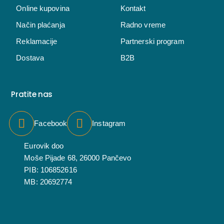
Online kupovina
Kontakt
Način plaćanja
Radno vreme
Reklamacije
Partnerski program
Dostava
B2B
Pratite nas
Facebook
Instagram
Eurovik doo
Moše Pijade 68, 26000 Pančevo
PIB: 106852616
MB: 20692774