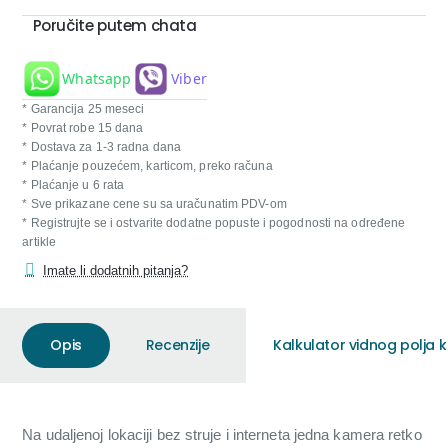
Poručite putem chata
Whatsapp
Viber
* Garancija 25 meseci
* Povrat robe 15 dana
* Dostava za 1-3 radna dana
* Plaćanje pouzećem, karticom, preko računa
* Plaćanje u 6 rata
* Sve prikazane cene su sa uračunatim PDV-om
* Registrujte se i ostvarite dodatne popuste i pogodnosti na određene
artikle
Imate li dodatnih pitanja?
Opis
Recenzije
Kalkulator vidnog polja
Na udaljenoj lokaciji bez struje i interneta jedna kamera retko