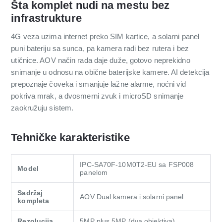
Šta komplet nudi na mestu bez
infrastrukture
4G veza uzima internet preko SIM kartice, a solarni panel
puni bateriju sa sunca, pa kamera radi bez rutera i bez
utičnice. AOV način rada daje duže, gotovo neprekidno
snimanje u odnosu na obične baterijske kamere. AI detekcija
prepoznaje čoveka i smanjuje lažne alarme, noćni vid
pokriva mrak, a dvosmerni zvuk i microSD snimanje
zaokružuju sistem.
Tehničke karakteristike
IPC-SA70F-10M0T2-EU sa FSP008
Model
panelom
Sadržaj
AOV Dual kamera i solarni panel
kompleta
Rezolucija
5MP plus 5MP (dva objektiva)