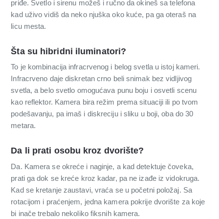
priđe. Svetlo i sirenu možeš i ručno da okineš sa telefona
kad uživo vidiš da neko njuška oko kuće, pa ga oteraš na
licu mesta.
Šta su hibridni iluminatori?
To je kombinacija infracrvenog i belog svetla u istoj kameri.
Infracrveno daje diskretan crno beli snimak bez vidljivog
svetla, a belo svetlo omogućava punu boju i osvetli scenu
kao reflektor. Kamera bira režim prema situaciji ili po tvom
podešavanju, pa imaš i diskreciju i sliku u boji, oba do 30
metara.
Da li prati osobu kroz dvorište?
Da. Kamera se okreće i naginje, a kad detektuje čoveka,
prati ga dok se kreće kroz kadar, pa ne izađe iz vidokruga.
Kad se kretanje zaustavi, vraća se u početni položaj. Sa
rotacijom i praćenjem, jedna kamera pokrije dvorište za koje
bi inače trebalo nekoliko fiksnih kamera.