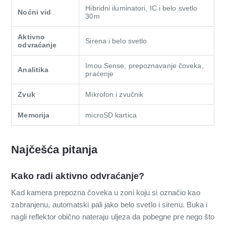
Hibridni iluminatori, IC i belo svetlo
Noćni vid
30m
Aktivno
Sirena i belo svetlo
odvraćanje
Imou Sense, prepoznavanje čoveka,
Analitika
praćenje
Zvuk
Mikrofon i zvučnik
Memorija
microSD kartica
Najčešća pitanja
Kako radi aktivno odvraćanje?
Kad kamera prepozna čoveka u zoni koju si označio kao
zabranjenu, automatski pali jako belo svetlo i sirenu. Buka i
nagli reflektor obično nateraju uljeza da pobegne pre nego što