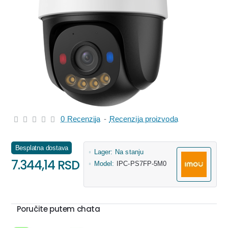
0 Recenzija
-
Recenzija proizvoda
Besplatna dostava
Lager:
Na stanju
7.344,14 RSD
Model:
IPC-PS7FP-5M0
Poručite putem chata