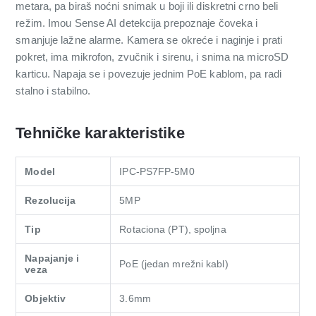
metara, pa biraš noćni snimak u boji ili diskretni crno beli
režim. Imou Sense AI detekcija prepoznaje čoveka i
smanjuje lažne alarme. Kamera se okreće i naginje i prati
pokret, ima mikrofon, zvučnik i sirenu, i snima na microSD
karticu. Napaja se i povezuje jednim PoE kablom, pa radi
stalno i stabilno.
Tehničke karakteristike
Model
IPC-PS7FP-5M0
Rezolucija
5MP
Tip
Rotaciona (PT), spoljna
Napajanje i
PoE (jedan mrežni kabl)
veza
Objektiv
3.6mm