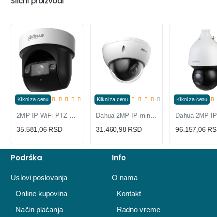
Slični proizvodi
Klikni za cenu
Klikni za cenu
Klikni za cenu
2MP IP WiFi PTZ dome kamera SD29204DB-GNY-W
Dahua 2MP IP mini PTZ kamera, 4x optički zoom, IK10
35.581,06 RSD
31.460,98 RSD
96.157,06 R
Podrška
Info
Uslovi poslovanja
O nama
Online kupovina
Kontakt
Način plaćanja
Radno vreme