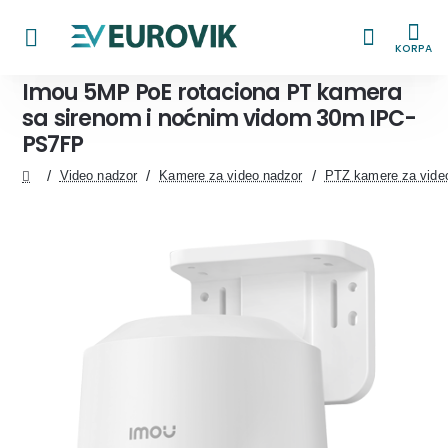
KORPA
Imou 5MP PoE rotaciona PT kamera
sa sirenom i noćnim vidom 30m IPC-
PS7FP
Video nadzor
Kamere za video nadzor
PTZ kamere za vide
home