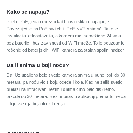
Kako se napaja?
Preko PoE, jedan mrežni kabl nosi i sliku i napajanje.
Povezuješ je na PoE switch ili PoE NVR snimač. Tako je
instalacija jednostavnija, a kamera radi neprekidno 24 sata
bez baterije i bez zavisnosti od WiFi mreže. To je pouzdanije
rešenje od baterijskih i WiFi kamera za stalan spoljni nadzor.
Da li snima u boji noću?
Da. Uz upaljeno belo svetlo kamera snima u punoj boji do 30
metara, pa noću vidiš boju odeće i kola. Kad ne želiš svetlo,
prelazi na infracrveni režim i snima crno belo diskretno,
takođe do 30 metara. Režim biraš u aplikaciji prema tome da
li ti je važnija boja ili diskrecija.