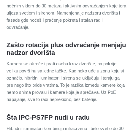
noćnim vidom do 30 metara i aktivnim odvraćanjem koje tera
uljeza svetlom i sirenom. Namenjena je nadzoru dvorišta i
fasade gde hoćeš i praćenje pokreta i stalan rad i
odvraćanje.
Zašto rotacija plus odvraćanje menjaju
nadzor dvorišta
Kamera se okreće i prati osobu kroz dvorište, pa pokrije
veliku površinu sa jedne tačke. Kad neko uđe u zonu koju si
označio, hibridni iluminatori i sirena se uključuju i teraju ga
pre nego što priđe vratima. To je razlika između kamere koja
nemo snima provalu i kamere koja je sprečava. Uz PoE
napajanje, sve to radi neprekidno, bez baterije.
Šta IPC-PS7FP nudi u radu
Hibridni iluminatori kombinuju infracrveno i belo svetlo do 30