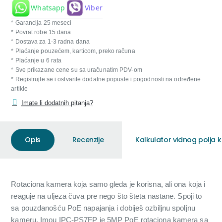
Whatsapp
Viber
* Garancija 25 meseci
* Povrat robe 15 dana
* Dostava za 1-3 radna dana
* Plaćanje pouzećem, karticom, preko računa
* Plaćanje u 6 rata
* Sve prikazane cene su sa uračunatim PDV-om
* Registrujte se i ostvarite dodatne popuste i pogodnosti na određene
artikle
Imate li dodatnih pitanja?
Opis
Recenzije
Kalkulator vidnog polja
Rotaciona kamera koja samo gleda je korisna, ali ona koja i
reaguje na uljeza čuva pre nego što šteta nastane. Spoji to
sa pouzdanošću PoE napajanja i dobiješ ozbiljnu spoljnu
kameru. Imou IPC-PS7FP je 5MP PoE rotaciona kamera sa