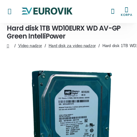
KORPA
Hard disk 1TB WD10EURX WD AV-GP
Green IntelliPower
Video nadzor
Hard disk za video nadzor
Hard disk 1TB WD
home