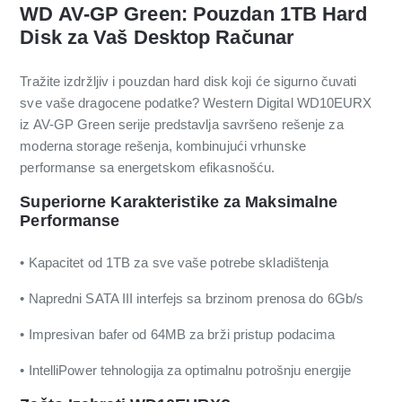
WD AV-GP Green: Pouzdan 1TB Hard
Disk za Vaš Desktop Računar
Tražite izdržljiv i pouzdan hard disk koji će sigurno čuvati
sve vaše dragocene podatke? Western Digital WD10EURX
iz AV-GP Green serije predstavlja savršeno rešenje za
moderna storage rešenja, kombinujući vrhunske
performanse sa energetskom efikasnošću.
Superiorne Karakteristike za Maksimalne
Performanse
• Kapacitet od 1TB za sve vaše potrebe skladištenja
• Napredni SATA III interfejs sa brzinom prenosa do 6Gb/s
• Impresivan bafer od 64MB za brži pristup podacima
• IntelliPower tehnologija za optimalnu potrošnju energije