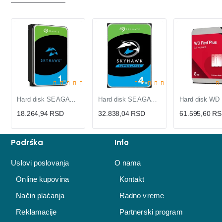
Hard disk SEAGATE 1TB 3.5" SATA III 256MB SkyHawk
Hard disk SEAGATE 4TB 3.5 inča SATA III 256MB SkyHawk
18.264,94 RSD
32.838,04 RSD
61.595,60 R
Podrška
Info
Uslovi poslovanja
O nama
Online kupovina
Kontakt
Način plaćanja
Radno vreme
Reklamacije
Partnerski program