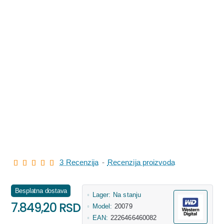
3 Recenzija
-
Recenzija proizvoda
Besplatna dostava
Lager:
Na stanju
7.849,20 RSD
Model:
20079
EAN:
2226466460082