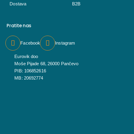
Dostava
B2B
Pratite nas
Facebook
Instagram
Eurovik doo
Moše Pijade 68, 26000 Pančevo
PIB: 106852616
MB: 20692774