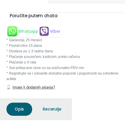
Poručite putem chata
Whatsapp
Viber
* Garancija 25 meseci
* Povrat robe 15 dana
* Dostava za 1-3 radna dana
* Plaćanje pouzećem, karticom, preko računa
* Plaćanje u 6 rata
* Sve prikazane cene su sa uračunatim PDV-om
* Registrujte se i ostvarite dodatne popuste i pogodnosti na određene
artikle
Imate li dodatnih pitanja?
Opis
Recenzije