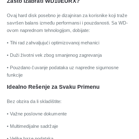
Zašto Izabrati WD10EURX?
Ovaj hard disk posebno je dizajniran za korisnike koji traže
savršen balans između performansi i pouzdanosti. Sa WD-
ovom naprednom tehnologijom, dobijate:
• Tihi rad zahvaljujući optimizovanoj mehanici
• Duži životni vek zbog smanjenog zagrevanja
• Pouzdano čuvanje podataka uz napredne sigurnosne
funkcije
Idealno Rešenje za Svaku Primenu
Bez obzira da li skladištite:
• Važne poslovne dokumente
• Multimedijalne sadržaje
• Velike baze podataka