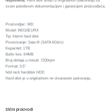
Napomena:
Hard disk dolazi u originalnom pakovanju sa
svom potrebnom dokumentacijom i garancijom proizvođača.
Proizvodjac: WD
Model: WD10EURX
Tip: Interni hard disk
Povezivanje: Sata III (SATA 6Gb/s)
Kapacitet: 1TB
Bafer kes: 64MB
Broj obrtaja u minuti: 7200rpm
Format: 3.5"
hdd rack harddisk HDD
Hard disk je u originalnom ne otvaranom pakovanju.
Slični proizvodi