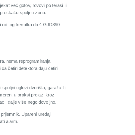
kat već gotov, rovovi po terasi ili
li preskaču spoljnu zonu.
 i od tog trenutka do 4 GJD390
era, nema reprogramiranja
a četiri detektora daju četiri
poljni uglovi dvorišta, garaža ili
 meren, u praksi prolazi kroz
c i dalje više nego dovoljno.
prijemnik. Upareni uređaji
ati alarm.