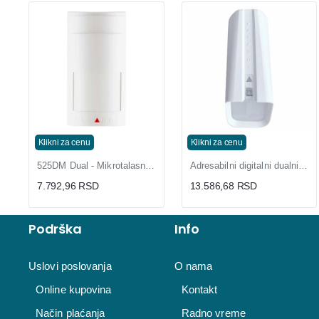
Klikni za cenu
Klikni za cenu
525DM Dual - Mikrotalasni i IC senzor sa 3 LED diode
Adresabilni digitalni dualni detektor pokreta NV37MX
7.792,96 RSD
13.586,68 RSD
Podrška
Info
Uslovi poslovanja
O nama
Online kupovina
Kontakt
Način plaćanja
Radno vreme