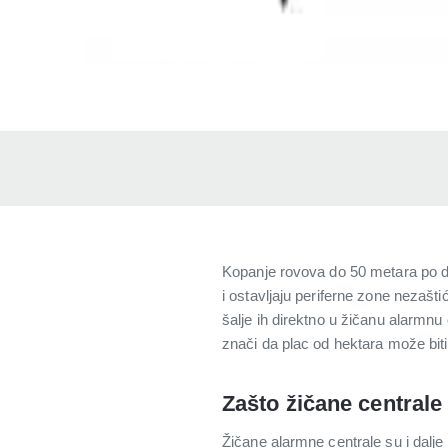
Kopanje rovova do 50 metara po dv
i ostavljaju periferne zone nezaš
šalje ih direktno u žičanu alarmn
znači da plac od hektara može bit
Zašto žičane centrale 
Žičane alarmne centrale su i dalje