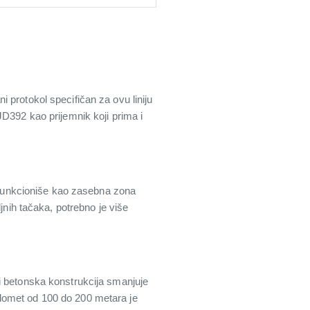
 protokol specifičan za ovu liniju
JD392 kao prijemnik koji prima i
funkcioniše kao zasebna zona
jnih tačaka, potrebno je više
i betonska konstrukcija smanjuje
domet od 100 do 200 metara je