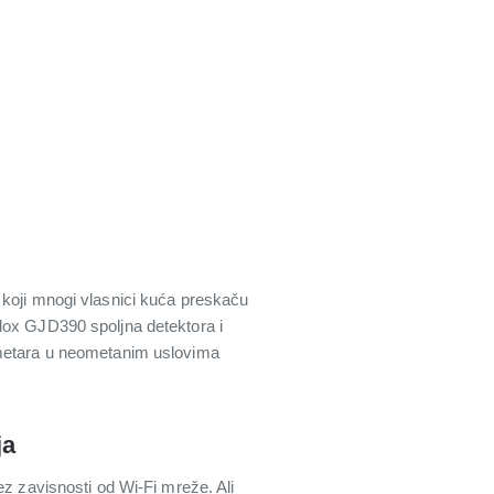
 koji mnogi vlasnici kuća preskaču
dox GJD390 spoljna detektora i
0 metara u neometanim uslovima
ja
ez zavisnosti od Wi-Fi mreže. Ali