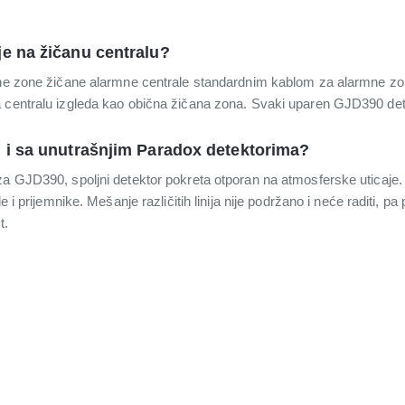
e na žičanu centralu?
odne zone žičane alarmne centrale standardnim kablom za alarmne z
 centralu izgleda kao obična žičana zona. Svaki uparen GJD390 det
 i sa unutrašnjim Paradox detektorima?
za GJD390, spoljni detektor pokreta otporan na atmosferske uticaje.
e i prijemnike. Mešanje različitih linija nije podržano i neće raditi, pa 
t.