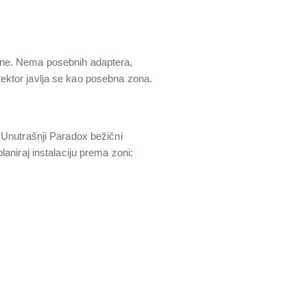
one. Nema posebnih adaptera,
ektor javlja se kao posebna zona.
 Unutrašnji Paradox bežični
planiraj instalaciju prema zoni: