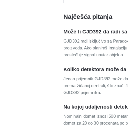
Najčešća pitanja
Može li GJD392 da radi s
GJD392 radi isključivo sa Paradox 
proizvoda. Ako planiraš instalacij
prosleđuje signal unutar objekta.
Koliko detektora može da
Jedan prijemnik GJD392 može da 
prema žičanoj centrali, što znači 
GJD392 prijemnika.
Na kojoj udaljenosti detek
Nominalni domet iznosi 500 metara
domet za 20 do 30 procenata po p