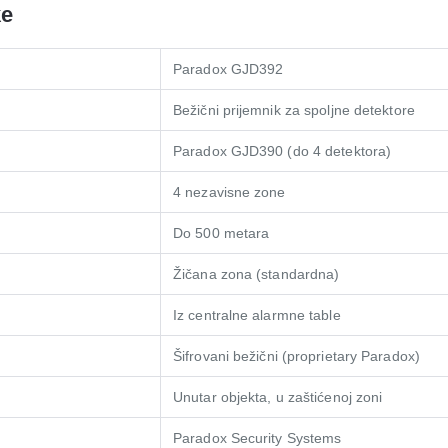
ke
Paradox GJD392
Bežični prijemnik za spoljne detektore
Paradox GJD390 (do 4 detektora)
4 nezavisne zone
Do 500 metara
Žičana zona (standardna)
Iz centralne alarmne table
Šifrovani bežični (proprietary Paradox)
Unutar objekta, u zaštićenoj zoni
Paradox Security Systems