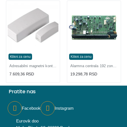
Klikni za cenu
Klikni za cenu
Adresabilni magnetni kontakt ZC1 Paradox
Alarmna centrala 192 zone EVOHD+/PCB Paradox
7.609,36 RSD
19.298,78 RSD
Pratite nas
Facebook
Instagram
Eurovik doo