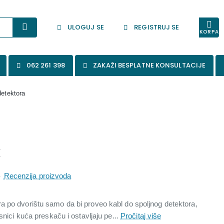
ULOGUJ SE
REGISTRUJ SE
KORPA
062 261 398
ZAKAŽI BESPLATNE KONSULTACIJE
etektora
x
-
Recenzija proizvoda
 po dvorištu samo da bi proveo kabl do spoljnog detektora,
snici kuća preskaču i ostavljaju pe...
Pročitaj više