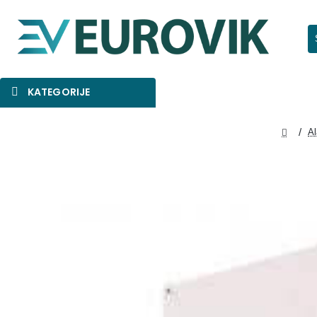
Pr
KATEGORIJE
SNIŽENO
AKCIJA
NOVO
A
home