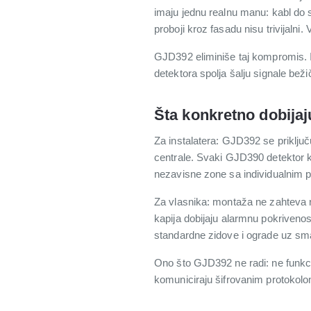
imaju jednu realnu manu: kabl do sp
proboji kroz fasadu nisu trivijalni
GJD392 eliminiše taj kompromis. In
detektora spolja šalju signale bež
Šta konkretno dobijaju
Za instalatera: GJD392 se priklj
centrale. Svaki GJD390 detektor ko
nezavisne zone sa individualnim 
Za vlasnika: montaža ne zahteva ro
kapija dobijaju alarmnu pokrivenost
standardne zidove i ograde uz sman
Ono što GJD392 ne radi: ne funkci
komuniciraju šifrovanim protokolom,