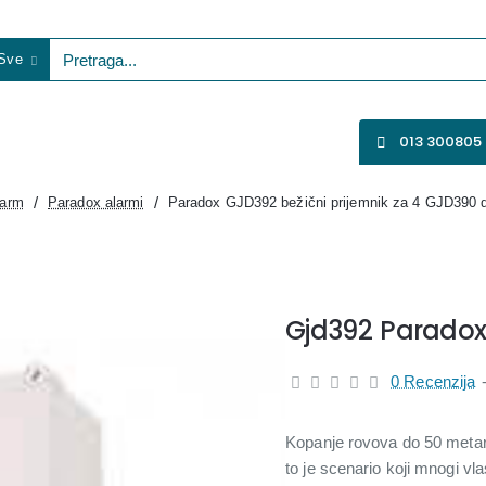
Sve
etraga...
VENTILATORI
WIFI KAMERE
SVE ZA VIDEO NADZOR
013 300805
larm
Paradox alarmi
Paradox GJD392 bežični prijemnik za 4 GJD390 d
Gjd392 Parado
0 Recenzija
Kopanje rovova do 50 metara
to je scenario koji mnogi vla