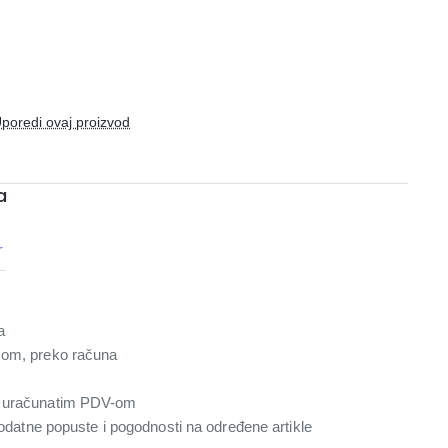
poredi ovaj proizvod
a
r
a
com, preko računa
a uračunatim PDV-om
 dodatne popuste i pogodnosti na određene artikle