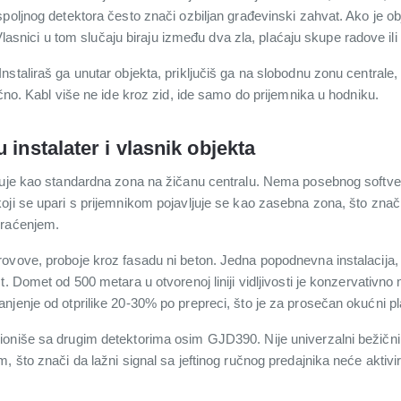
oljnog detektora često znači ozbiljan građevinski zahvat. Ako je obje
. Vlasnici u tom slučaju biraju između dva zla, plaćaju skupe radove i
staliraš ga unutar objekta, priključiš ga na slobodnu zonu centrale,
ično. Kabl više ne ide kroz zid, ide samo do prijemnika u hodniku.
 instalater i vlasnik objekta
učuje kao standardna zona na žičanu centralu. Nema posebnog softv
ji se upari s prijemnikom pojavljuje se kao zasebna zona, što znači d
praćenjem.
vove, proboje kroz fasadu ni beton. Jedna popodnevna instalacija, i s
. Domet od 500 metara u otvorenoj liniji vidljivosti je konzervativno
jenje od otprilike 20-30% po prepreci, što je za prosečan okućni pla
oniše sa drugim detektorima osim GJD390. Nije univerzalni bežični 
 što znači da lažni signal sa jeftinog ručnog predajnika neće aktivir