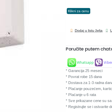
Klikni za cenu
Dodaj u listu želja
U
Poručite putem chat
Whatsapp
Vibe
* Garancija 25 meseci
* Povrat robe 15 dana
* Dostava za 1-3 radna dan
* Plaćanje pouzećem, karti
* Plaćanje u 6 rata
* Sve prikazane cene su s
* Registrujte se i ostvarite