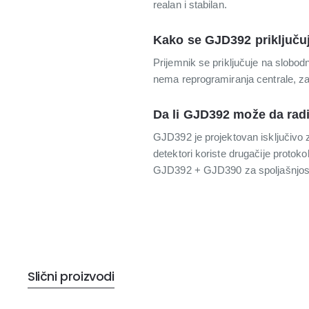
realan i stabilan.
Kako se GJD392 priključuj
Prijemnik se priključuje na slob
nema reprogramiranja centrale, za
Da li GJD392 može da radi
GJD392 je projektovan isključivo 
detektori koriste drugačije protokol
GJD392 + GJD390 za spoljašnjos
Slični proizvodi