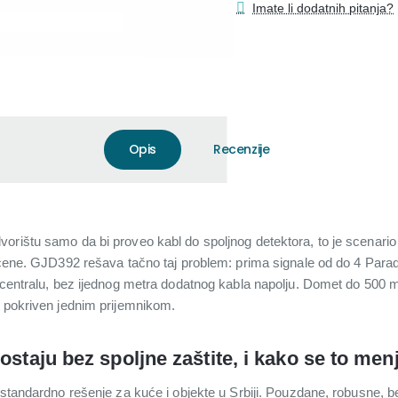
Imate li dodatnih pitanja?
Opis
Recenzije
orištu samo da bi proveo kabl do spoljnog detektora, to je scenario
tićene. GJD392 rešava tačno taj problem: prima signale od do 4 Para
u centralu, bez ijednog metra dodatnog kabla napolju. Domet do 50
i pokriven jednim prijemnikom.
ostaju bez spoljne zaštite, i kako se to men
 standardno rešenje za kuće i objekte u Srbiji. Pouzdane, robusne, b