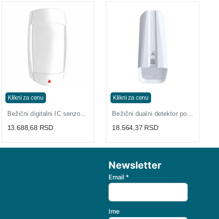
Klikni za cenu
Klikni za cenu
Bežični digitalni IC senzor PMD75N Paradox
Bežični dualni detektor pokreta NV37MR 868 Paradox
13.688,68 RSD
18.564,37 RSD