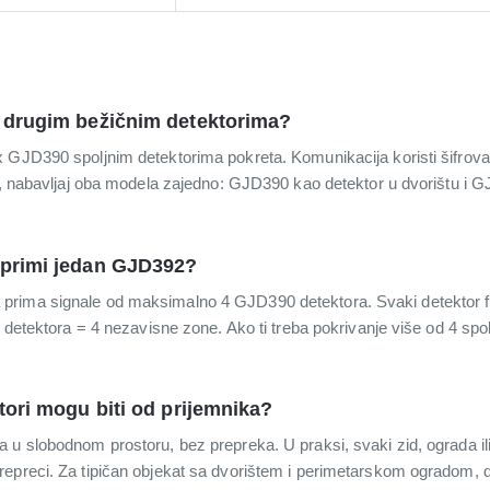
a drugim bežičnim detektorima?
GJD390 spoljnim detektorima pokreta. Komunikacija koristi šifrovani
u, nabavljaj oba modela zajedno: GJD390 kao detektor u dvorištu i G
 primi jedan GJD392?
prima signale od maksimalno 4 GJD390 detektora. Svaki detektor 
4 detektora = 4 nezavisne zone. Ako ti treba pokrivanje više od 4 spol
tori mogu biti od prijemnika?
 u slobodnom prostoru, bez prepreka. U praksi, svaki zid, ograda il
repreci. Za tipičan objekat sa dvorištem i perimetarskom ogradom, 