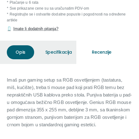
* Plaćanje u 6 rata
* Sve prikazane cene su sa uračunatim PDV-om
* Registrujte se i ostvarite dodatne popuste i pogodnosti na određene
artikle
Imate li dodatnih pitanja?
Opis
Specifikacija
Recenzije
Imaš pun gaming setup sa RGB osvetljenjem (tastatura,
miš, kućište), treba ti mouse pad koji prati RGB temu bez
nepraktičnih USB kablova preko stola. Punjiva baterija u pad-
u omogućava bežično RGB osvetljenje. Genius RGB mouse
pad dimenzija 355 x 255 mm, debljine 3 mm, sa tkaninskom
gornjom stranom, punjivom baterijom za RGB osvetljenje i
crnom bojom u standardnoj gaming estetici.