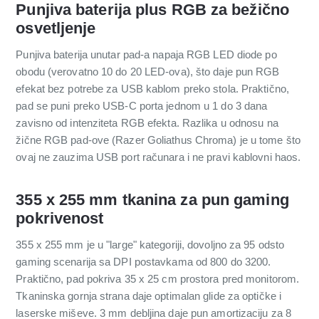
Punjiva baterija plus RGB za bežično
osvetljenje
Punjiva baterija unutar pad-a napaja RGB LED diode po
obodu (verovatno 10 do 20 LED-ova), što daje pun RGB
efekat bez potrebe za USB kablom preko stola. Praktično,
pad se puni preko USB-C porta jednom u 1 do 3 dana
zavisno od intenziteta RGB efekta. Razlika u odnosu na
žične RGB pad-ove (Razer Goliathus Chroma) je u tome što
ovaj ne zauzima USB port računara i ne pravi kablovni haos.
355 x 255 mm tkanina za pun gaming
pokrivenost
355 x 255 mm je u "large" kategoriji, dovoljno za 95 odsto
gaming scenarija sa DPI postavkama od 800 do 3200.
Praktično, pad pokriva 35 x 25 cm prostora pred monitorom.
Tkaninska gornja strana daje optimalan glide za optičke i
laserske miševe. 3 mm debljina daje pun amortizaciju za 8