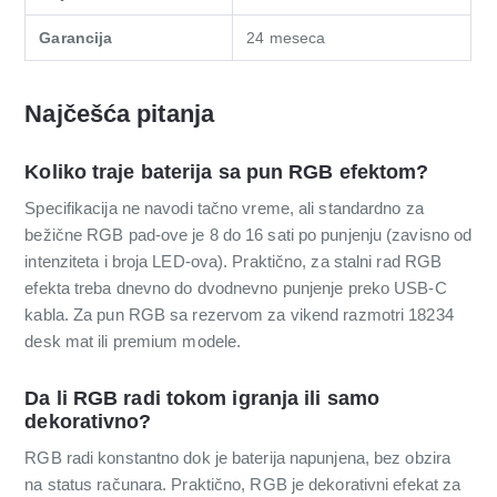
Garancija
24 meseca
Najčešća pitanja
Koliko traje baterija sa pun RGB efektom?
Specifikacija ne navodi tačno vreme, ali standardno za
bežične RGB pad-ove je 8 do 16 sati po punjenju (zavisno od
intenziteta i broja LED-ova). Praktično, za stalni rad RGB
efekta treba dnevno do dvodnevno punjenje preko USB-C
kabla. Za pun RGB sa rezervom za vikend razmotri 18234
desk mat ili premium modele.
Da li RGB radi tokom igranja ili samo
dekorativno?
RGB radi konstantno dok je baterija napunjena, bez obzira
na status računara. Praktično, RGB je dekorativni efekat za