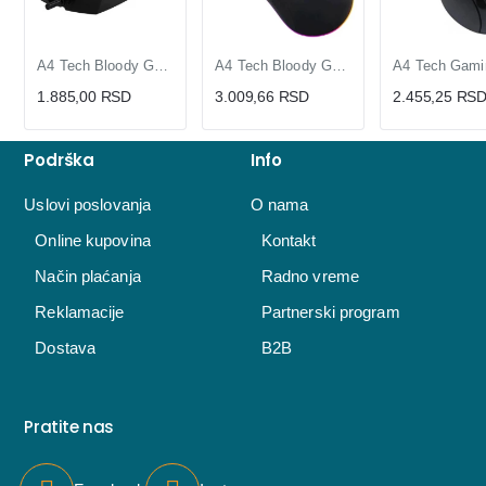
A4 Tech Bloody Gaming Miš 3200 DPI, 7 Tastera, RGB, Esports Softver
A4 Tech Bloody Gaming Miš PMW3327 6200 DPI, 7 Tastera, 142 g, RGB, Bloody Softver
1.885,00 RSD
3.009,66 RSD
2.455,25 RS
Podrška
Info
Uslovi poslovanja
O nama
Online kupovina
Kontakt
Način plaćanja
Radno vreme
Reklamacije
Partnerski program
Dostava
B2B
Pratite nas