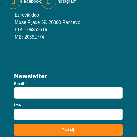
Facebook
Instagram
Eurovik doo
Moše Pijade 68, 26000 Pančevo
PIB: 106852616
MB: 20692774