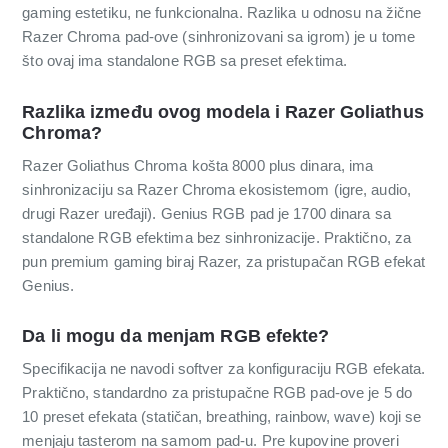
gaming estetiku, ne funkcionalna. Razlika u odnosu na žične
Razer Chroma pad-ove (sinhronizovani sa igrom) je u tome
što ovaj ima standalone RGB sa preset efektima.
Razlika između ovog modela i Razer Goliathus
Chroma?
Razer Goliathus Chroma košta 8000 plus dinara, ima
sinhronizaciju sa Razer Chroma ekosistemom (igre, audio,
drugi Razer uređaji). Genius RGB pad je 1700 dinara sa
standalone RGB efektima bez sinhronizacije. Praktično, za
pun premium gaming biraj Razer, za pristupačan RGB efekat
Genius.
Da li mogu da menjam RGB efekte?
Specifikacija ne navodi softver za konfiguraciju RGB efekata.
Praktično, standardno za pristupačne RGB pad-ove je 5 do
10 preset efekata (statičan, breathing, rainbow, wave) koji se
menjaju tasterom na samom pad-u. Pre kupovine proveri