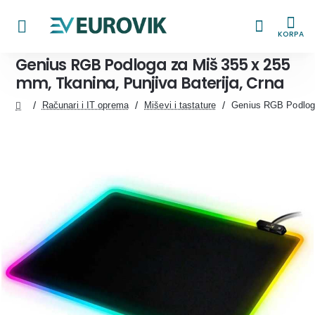
KORPA
Genius RGB Podloga za Miš 355 x 255
mm, Tkanina, Punjiva Baterija, Crna
Računari i IT oprema
Miševi i tastature
Genius RGB Podloga
home