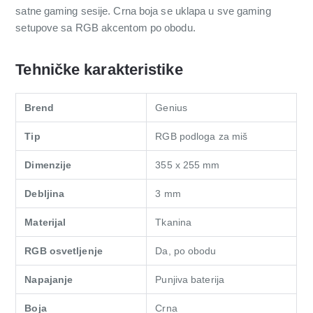
satne gaming sesije. Crna boja se uklapa u sve gaming
setupove sa RGB akcentom po obodu.
Tehničke karakteristike
Brend
Genius
Tip
RGB podloga za miš
Dimenzije
355 x 255 mm
Debljina
3 mm
Materijal
Tkanina
RGB osvetljenje
Da, po obodu
Napajanje
Punjiva baterija
Boja
Crna