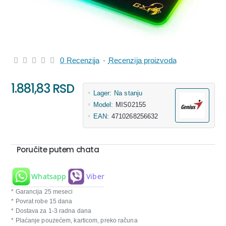
0 Recenzija
-
Recenzija proizvoda
1.881,83 RSD
Lager:
Na stanju
Model:
MIS02155
EAN:
4710268256632
Poručite putem chata
Whatsapp
Viber
* Garancija 25 meseci
* Povrat robe 15 dana
* Dostava za 1-3 radna dana
* Plaćanje pouzećem, karticom, preko računa