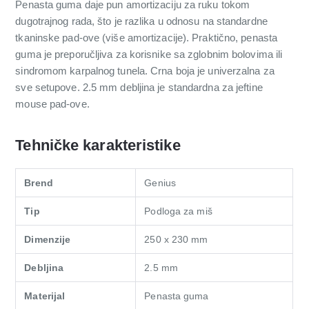
Penasta guma daje pun amortizaciju za ruku tokom
dugotrajnog rada, što je razlika u odnosu na standardne
tkaninske pad-ove (više amortizacije). Praktično, penasta
guma je preporučljiva za korisnike sa zglobnim bolovima ili
sindromom karpalnog tunela. Crna boja je univerzalna za
sve setupove. 2.5 mm debljina je standardna za jeftine
mouse pad-ove.
Tehničke karakteristike
Brend
Genius
Tip
Podloga za miš
Dimenzije
250 x 230 mm
Debljina
2.5 mm
Materijal
Penasta guma