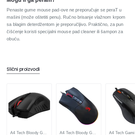
Mogu li ga peram?
Penaste gume mouse pad-ove ne preporučuje se peraT u
mašini (može oštetiti penu). Ručno brisanje vlažnom krpom
sa blagim deterdžentom je preporučljivo. Praktično, za pun
čišćenje koristi specijalni mouse pad cleaner ili šampon za
obuću.
Slični proizvodi
A4 Tech Bloody Gaming Miš 3200 DPI, 7 Tastera, RGB, Esports Softver
A4 Tech Bloody Gaming Miš PMW3327 6200 DPI, 7 Tastera, 142 g, RGB, Bloody Softver