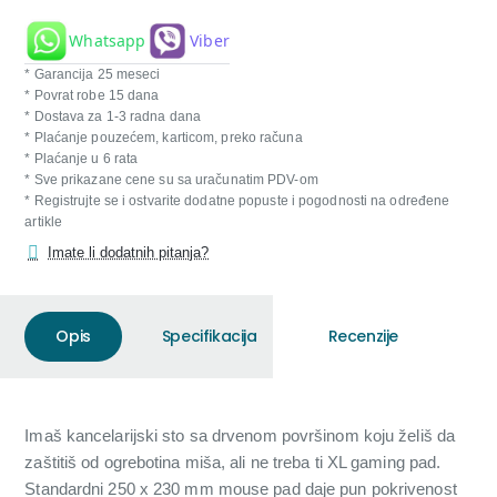
Whatsapp
Viber
* Garancija 25 meseci
* Povrat robe 15 dana
* Dostava za 1-3 radna dana
* Plaćanje pouzećem, karticom, preko računa
* Plaćanje u 6 rata
* Sve prikazane cene su sa uračunatim PDV-om
* Registrujte se i ostvarite dodatne popuste i pogodnosti na određene
artikle
Imate li dodatnih pitanja?
Opis
Specifikacija
Recenzije
Imaš kancelarijski sto sa drvenom površinom koju želiš da
zaštitiš od ogrebotina miša, ali ne treba ti XL gaming pad.
Standardni 250 x 230 mm mouse pad daje pun pokrivenost