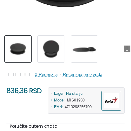
0 Recenzija
-
Recenzija proizvoda
836,36 RSD
Lager:
Na stanju
Model:
MIS01950
EAN:
4710268256700
Poručite putem chata