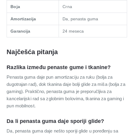
Boja
Crna
Amortizacija
Da, penasta guma
Garancija
24 meseca
Najčešća pitanja
Razlika između penaste gume i tkanine?
Penasta guma daje pun amortizaciju za ruku (bolja za
dugotrajan rad), dok tkanina daje bolji glide za miša (bolja za
gaming). Praktično, penasta guma je preporučljiva za
kancelarijski rad sa zglobnim bolovima, tkanina za gaming i
pun mobilnost.
Da li penasta guma daje sporiji glide?
Da, penasta guma daje nešto sporiji glide u poređenju sa