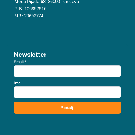
Moše Pijade 68, 26000 Pančevo
PIB: 106852616
MB: 20692774