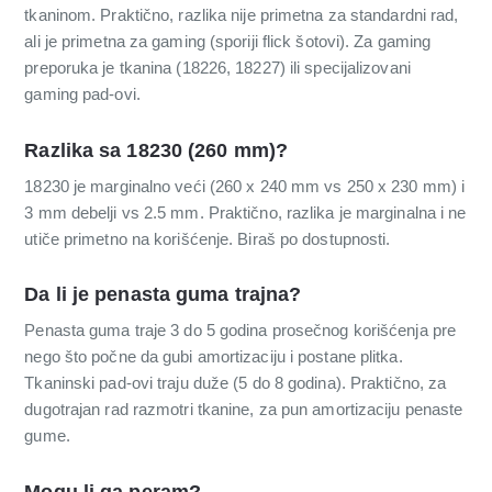
tkaninom. Praktično, razlika nije primetna za standardni rad,
ali je primetna za gaming (sporiji flick šotovi). Za gaming
preporuka je tkanina (18226, 18227) ili specijalizovani
gaming pad-ovi.
Razlika sa 18230 (260 mm)?
18230 je marginalno veći (260 x 240 mm vs 250 x 230 mm) i
3 mm debelji vs 2.5 mm. Praktično, razlika je marginalna i ne
utiče primetno na korišćenje. Biraš po dostupnosti.
Da li je penasta guma trajna?
Penasta guma traje 3 do 5 godina prosečnog korišćenja pre
nego što počne da gubi amortizaciju i postane plitka.
Tkaninski pad-ovi traju duže (5 do 8 godina). Praktično, za
dugotrajan rad razmotri tkanine, za pun amortizaciju penaste
gume.