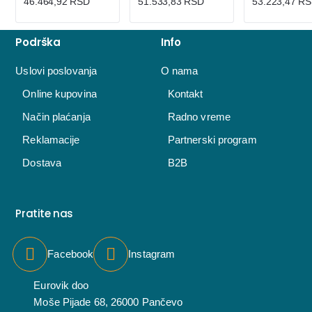
46.464,92 RSD
51.533,83 RSD
53.223,47 R
Podrška
Info
Uslovi poslovanja
O nama
Online kupovina
Kontakt
Način plaćanja
Radno vreme
Reklamacije
Partnerski program
Dostava
B2B
Pratite nas
Facebook
Instagram
Eurovik doo
Moše Pijade 68, 26000 Pančevo