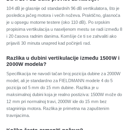
104 dB je glasnije od standardnih 96 dB vertikulatora, što je
posledica jačeg motora i većih noževa. Praktično, glasnoća
je u opsegu motorne testere (oko 110 dB). Po srpskim
propisima vertikulacija u naseljenom mestu se radi između 8
i 20 časova radnim danima. Komšije će ti se zahvaliti ako
prijaviš 30 minuta unapred kad počinješ rad.
Razlika u dubini vertikulacije između 1500W i
2000W modela?
Specifikacija ne navodi tačan broj pozicija dubine za 2000W
model, ali je standardno za FIELDMANN modele 4 do 5
pozicija od 5 mm do 15 mm dubine. Razlika je u
maksimalnoj dubini koja je realno postiziva: 1500W može do
12 mm pri normalnoj travi, 2000W ide do 15 mm bez
stagnirinja motora. Razlika je primetna na zapuštenim
travnjacima.