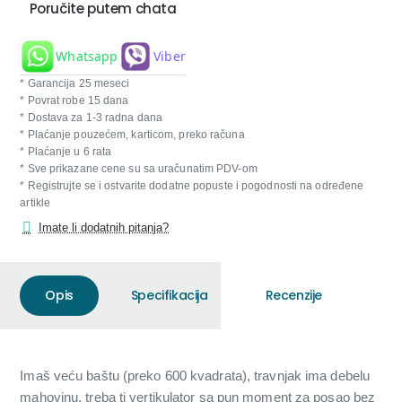
Poručite putem chata
Whatsapp
Viber
* Garancija 25 meseci
* Povrat robe 15 dana
* Dostava za 1-3 radna dana
* Plaćanje pouzećem, karticom, preko računa
* Plaćanje u 6 rata
* Sve prikazane cene su sa uračunatim PDV-om
* Registrujte se i ostvarite dodatne popuste i pogodnosti na određene
artikle
Imate li dodatnih pitanja?
Opis
Specifikacija
Recenzije
Imaš veću baštu (preko 600 kvadrata), travnjak ima debelu
mahovinu, treba ti vertikulator sa pun moment za posao bez