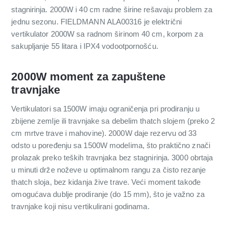
stagnirinja. 2000W i 40 cm radne širine rešavaju problem za
jednu sezonu. FIELDMANN ALA00316 je električni
vertikulator 2000W sa radnom širinom 40 cm, korpom za
sakupljanje 55 litara i IPX4 vodootpornošću.
2000W moment za zapuštene
travnjake
Vertikulatori sa 1500W imaju ograničenja pri prodiranju u
zbijene zemlje ili travnjake sa debelim thatch slojem (preko 2
cm mrtve trave i mahovine). 2000W daje rezervu od 33
odsto u poređenju sa 1500W modelima, što praktično znači
prolazak preko teških travnjaka bez stagnirinja. 3000 obrtaja
u minuti drže noževe u optimalnom rangu za čisto rezanje
thatch sloja, bez kidanja žive trave. Veći moment takođe
omogućava dublje prodiranje (do 15 mm), što je važno za
travnjake koji nisu vertikulirani godinama.