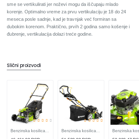
sme se vertikulirati jer noževi mogu da iščupaju mlado
korenje. Optimalno vreme za prvu vertikulaciju je 18 do 24
meseca posle sadnje, kad je travnjak već formiran sa
dubokim korenom. Praktično, prvih 2 godina samo košenje i
đubrenje, vertikulacija dolazi treće godine.
Slični proizvodi
Benzinska kosilica FIELDMANN FZR 4612-144B | 144cc
Benzinska kosilica FIELDMANN FZR 4615-20LiBES | 139cc