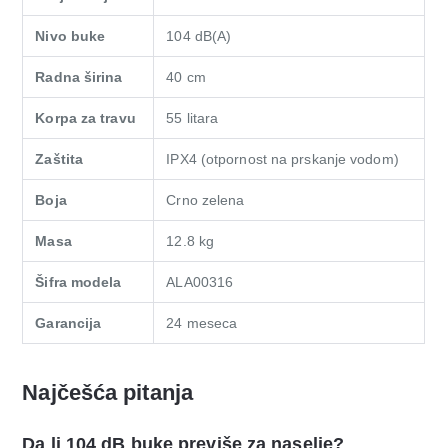
Nivo buke
104 dB(A)
Radna širina
40 cm
Korpa za travu
55 litara
Zaštita
IPX4 (otpornost na prskanje vodom)
Boja
Crno zelena
Masa
12.8 kg
Šifra modela
ALA00316
Garancija
24 meseca
Najčešća pitanja
Da li 104 dB buke previše za naselje?