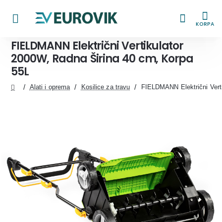
KORPA
FIELDMANN Električni Vertikulator
2000W, Radna Širina 40 cm, Korpa
55L
Alati i oprema
Kosilice za travu
FIELDMANN Električni Vert
home