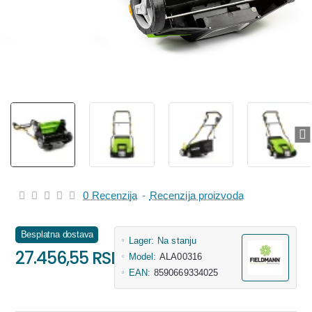
0 Recenzija
-
Recenzija proizvoda
Besplatna dostava
Lager:
Na stanju
27.456,55 RSD
Model:
ALA00316
EAN:
8590669334025