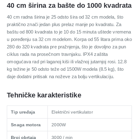
40 cm širina za bašte do 1000 kvadrata
40 cm radna širina je 25 odsto šira od 32 cm modela, što
praktično znači jedan plus prelaz manje po kvadratu. Za
baštu od 800 kvadrata to je 10 do 15 minuta uštede vremena
u poređenju sa 32 cm modelom. Korpa od 55 litara prima oko
280 do 320 kvadrata pre pražnjenja, što je dovoljno za pun
ciklus rada na prosečnom travnjaku. IPX4 zaštita
omogućava rad pri laganoj kiši ili vlažnoj jutarnjoj rosi. 12.8
kg težine je 50 odsto teže od 1500W modela (8.5 kg), što
daje dodatni pritisak na noževe za bolju vertikulaciju.
Tehničke karakteristike
Tip uređaja
Električni vertikulator
Snaga motora
2000W
Broj obrtaja
3000 / min