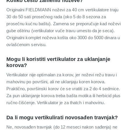
Koliko često zameniti noževe?
Originalni FIELDMANN noževi za 40 cm vertikulatore traju
30 do 50 sati prosečnog rada (oko 5 do 8 sezona za
prosečnu kućnu baštu). Zamena se preporučuje kad noževi
gube oštrinu (vertikulator vuče travu umesto da je seca).
Originalni komplet noževa košta oko 3000 do 5000 dinara u
ovlašćenom servisu.
Mogu li koristiti vertikulator za uklanjanje
korova?
Vertikulator nije optimalan za korov, jer noževi režu travu i
mahovinu po površini, ali ne uklanjaju koren korova.
Praktično, površinski korov će se vratiti za 2 do 4 sedmice.
Za pun uklanjanje korova treba bašta motika ili herbicid plus
ručno čišćenje. Vertikulator je za thatch i mahovinu.
Da li mogu vertikulirati novosađen travnjak?
Ne, novosađen travnjak (do 12 meseci nakon sađenja) ne