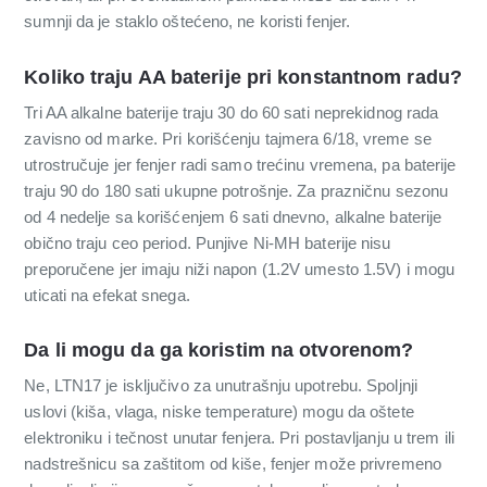
sumnji da je staklo oštećeno, ne koristi fenjer.
Koliko traju AA baterije pri konstantnom radu?
Tri AA alkalne baterije traju 30 do 60 sati neprekidnog rada
zavisno od marke. Pri korišćenju tajmera 6/18, vreme se
utrostručuje jer fenjer radi samo trećinu vremena, pa baterije
traju 90 do 180 sati ukupne potrošnje. Za prazničnu sezonu
od 4 nedelje sa korišćenjem 6 sati dnevno, alkalne baterije
obično traju ceo period. Punjive Ni-MH baterije nisu
preporučene jer imaju niži napon (1.2V umesto 1.5V) i mogu
uticati na efekat snega.
Da li mogu da ga koristim na otvorenom?
Ne, LTN17 je isključivo za unutrašnju upotrebu. Spoljnji
uslovi (kiša, vlaga, niske temperature) mogu da oštete
elektroniku i tečnost unutar fenjera. Pri postavljanju u trem ili
nadstrešnicu sa zaštitom od kiše, fenjer može privremeno