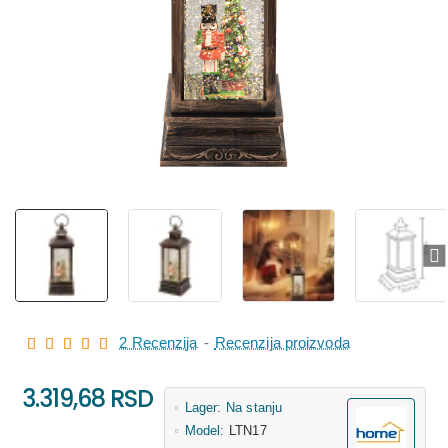
2 Recenzija
-
Recenzija proizvoda
3.319,68 RSD
Lager:
Na stanju
Model:
LTN17