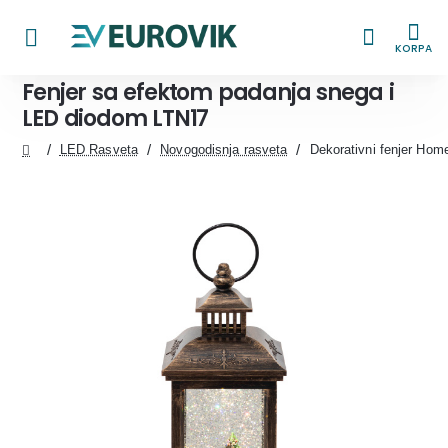
KORPA
Fenjer sa efektom padanja snega i
LED diodom LTN17
LED Rasveta
Novogodisnja rasveta
Dekorativni fenjer Ho
home