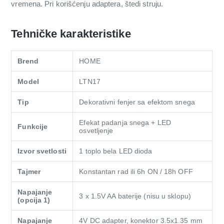
vremena. Pri korišćenju adaptera, štedi struju.
Tehničke karakteristike
Brend
HOME
Model
LTN17
Tip
Dekorativni fenjer sa efektom snega
Efekat padanja snega + LED
Funkcije
osvetljenje
Izvor svetlosti
1 toplo bela LED dioda
Tajmer
Konstantan rad ili 6h ON / 18h OFF
Napajanje
3 x 1.5V AA baterije (nisu u sklopu)
(opcija 1)
Napajanje
4V DC adapter, konektor 3.5x1.35 mm