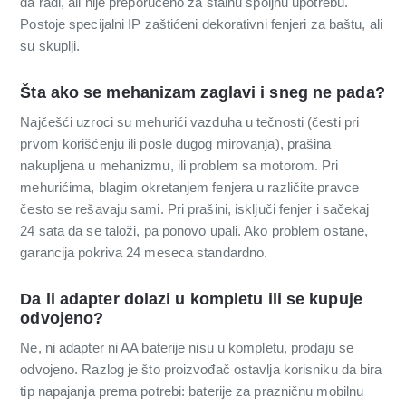
da radi, ali nije preporučeno za stalnu spoljnu upotrebu.
Postoje specijalni IP zaštićeni dekorativni fenjeri za baštu, ali
su skuplji.
Šta ako se mehanizam zaglavi i sneg ne pada?
Najčešći uzroci su mehurići vazduha u tečnosti (česti pri
prvom korišćenju ili posle dugog mirovanja), prašina
nakupljena u mehanizmu, ili problem sa motorom. Pri
mehurićima, blagim okretanjem fenjera u različite pravce
često se rešavaju sami. Pri prašini, isključi fenjer i sačekaj
24 sata da se taloži, pa ponovo upali. Ako problem ostane,
garancija pokriva 24 meseca standardno.
Da li adapter dolazi u kompletu ili se kupuje
odvojeno?
Ne, ni adapter ni AA baterije nisu u kompletu, prodaju se
odvojeno. Razlog je što proizvođač ostavlja korisniku da bira
tip napajanja prema potrebi: baterije za prazničnu mobilnu