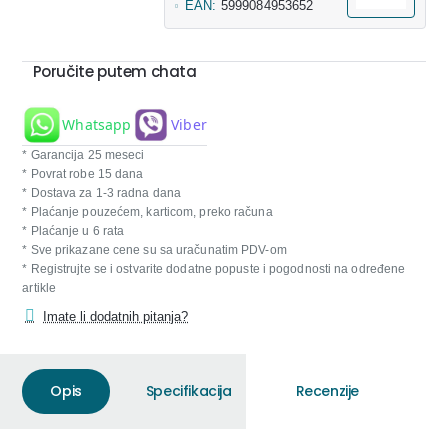
EAN:
5999084953652
Poručite putem chata
Whatsapp
Viber
* Garancija 25 meseci
* Povrat robe 15 dana
* Dostava za 1-3 radna dana
* Plaćanje pouzećem, karticom, preko računa
* Plaćanje u 6 rata
* Sve prikazane cene su sa uračunatim PDV-om
* Registrujte se i ostvarite dodatne popuste i pogodnosti na određene
artikle
Imate li dodatnih pitanja?
Opis
Specifikacija
Recenzije