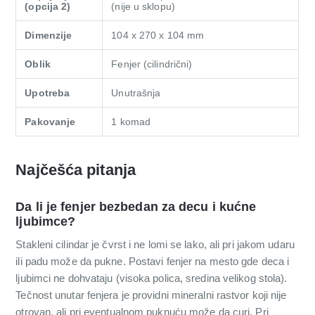
(opcija 2)
(nije u sklopu)
Dimenzije
104 x 270 x 104 mm
Oblik
Fenjer (cilindrični)
Upotreba
Unutrašnja
Pakovanje
1 komad
Najčešća pitanja
Da li je fenjer bezbedan za decu i kućne
ljubimce?
Stakleni cilindar je čvrst i ne lomi se lako, ali pri jakom udaru
ili padu može da pukne. Postavi fenjer na mesto gde deca i
ljubimci ne dohvataju (visoka polica, sredina velikog stola).
Tečnost unutar fenjera je providni mineralni rastvor koji nije
otrovan, ali pri eventualnom puknuću može da curi. Pri