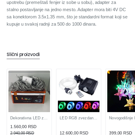
upotrebu (premeštaš fenjer iz sobe u sobu), adapter za
stalno postavljanje na jedno mesto. Adapter mora biti 4V DC
sa konektorom 3.5x1.35 mm, što je standardni format koji se
kupuje u svakoj radnji za 500 do 1000 dinara.
Slični proizvodi
OUTLET
NOVO
-47%
Dekorativna LED zavesa svetleća RGB 8 efekata
LED RGB zvezdano nebo 45W sa 200 optičkih vlakana i daljinskim
1.560,00 RSD
12.600,00 RSD
399,00 RSD
2.940,00 RSD