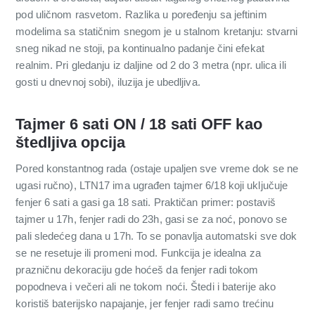
pod uličnom rasvetom. Razlika u poređenju sa jeftinim
modelima sa statičnim snegom je u stalnom kretanju: stvarni
sneg nikad ne stoji, pa kontinualno padanje čini efekat
realnim. Pri gledanju iz daljine od 2 do 3 metra (npr. ulica ili
gosti u dnevnoj sobi), iluzija je ubedljiva.
Tajmer 6 sati ON / 18 sati OFF kao
štedljiva opcija
Pored konstantnog rada (ostaje upaljen sve vreme dok se ne
ugasi ručno), LTN17 ima ugrađen tajmer 6/18 koji uključuje
fenjer 6 sati a gasi ga 18 sati. Praktičan primer: postaviš
tajmer u 17h, fenjer radi do 23h, gasi se za noć, ponovo se
pali sledećeg dana u 17h. To se ponavlja automatski sve dok
se ne resetuje ili promeni mod. Funkcija je idealna za
prazničnu dekoraciju gde hoćeš da fenjer radi tokom
popodneva i večeri ali ne tokom noći. Štedi i baterije ako
koristiš baterijsko napajanje, jer fenjer radi samo trećinu