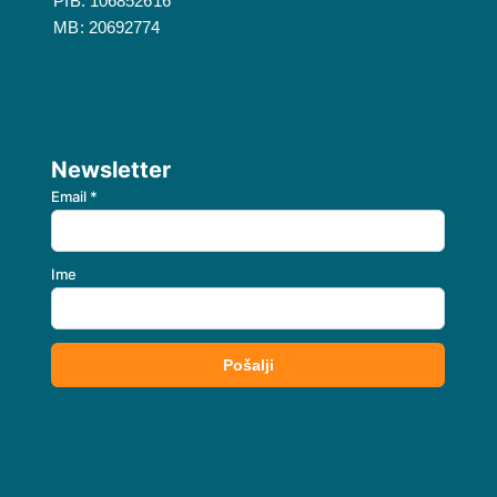
PIB: 106852616
MB: 20692774