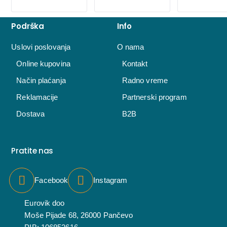
Podrška
Info
Uslovi poslovanja
O nama
Online kupovina
Kontakt
Način plaćanja
Radno vreme
Reklamacije
Partnerski program
Dostava
B2B
Pratite nas
Facebook
Instagram
Eurovik doo
Moše Pijade 68, 26000 Pančevo