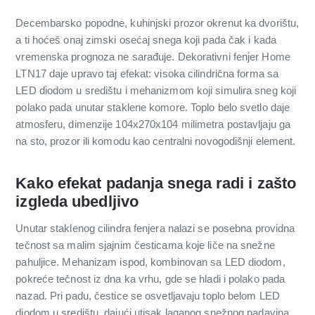
Decembarsko popodne, kuhinjski prozor okrenut ka dvorištu,
a ti hoćeš onaj zimski osećaj snega koji pada čak i kada
vremenska prognoza ne sarađuje. Dekorativni fenjer Home
LTN17 daje upravo taj efekat: visoka cilindrična forma sa
LED diodom u središtu i mehanizmom koji simulira sneg koji
polako pada unutar staklene komore. Toplo belo svetlo daje
atmosferu, dimenzije 104x270x104 milimetra postavljaju ga
na sto, prozor ili komodu kao centralni novogodišnji element.
Kako efekat padanja snega radi i zašto
izgleda ubedljivo
Unutar staklenog cilindra fenjera nalazi se posebna providna
tečnost sa malim sjajnim česticama koje liče na snežne
pahuljice. Mehanizam ispod, kombinovan sa LED diodom,
pokreće tečnost iz dna ka vrhu, gde se hladi i polako pada
nazad. Pri padu, čestice se osvetljavaju toplo belom LED
diodom u središtu, dajući utisak laganog snežnog padavina