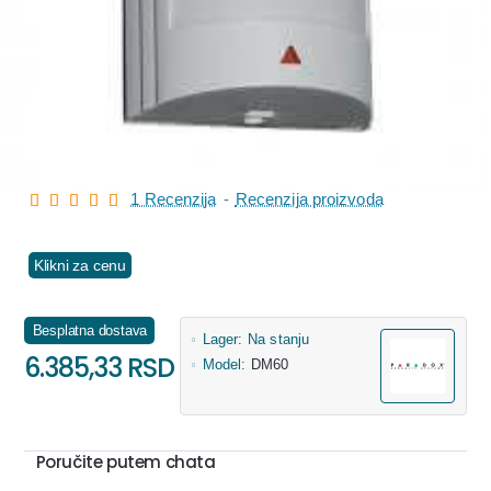
1 Recenzija
-
Recenzija proizvoda
Klikni za cenu
Besplatna dostava
Lager:
Na stanju
6.385,33 RSD
Model:
DM60
Poručite putem chata