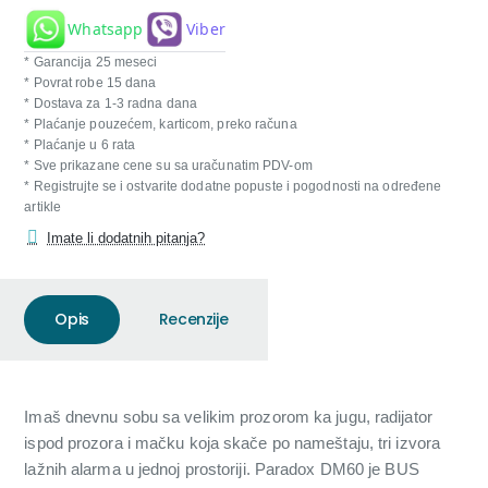
Whatsapp
Viber
* Garancija 25 meseci
* Povrat robe 15 dana
* Dostava za 1-3 radna dana
* Plaćanje pouzećem, karticom, preko računa
* Plaćanje u 6 rata
* Sve prikazane cene su sa uračunatim PDV-om
* Registrujte se i ostvarite dodatne popuste i pogodnosti na određene
artikle
Imate li dodatnih pitanja?
Opis
Recenzije
Imaš dnevnu sobu sa velikim prozorom ka jugu, radijator
ispod prozora i mačku koja skače po nameštaju, tri izvora
lažnih alarma u jednoj prostoriji. Paradox DM60 je BUS