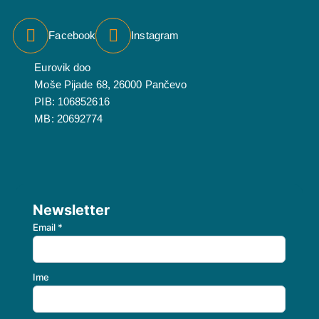
Facebook
Instagram
Eurovik doo
Moše Pijade 68, 26000 Pančevo
PIB: 106852616
MB: 20692774