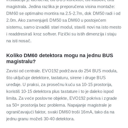
magistrala. Jedina razlika je preporučena visina montaže:
DM60 se optimalno montira na 2.5-2.7m, dok DM50 radi i od
2.0m. Ako zamenjuješ DM50 sa DM60 u postojećem
sistemu, samo izvadiiš stari modul, staviš novi na isto mesto
i readdresiraš kroz softver. Fizički su istih dimenzija i staju
na isti nosač.
Koliko DM60 detektora mogu na jednu BUS
magistralu?
Zavisi od centrale. EVO192 podržava do 254 BUS modula,
što uključuje detektore, tastaturu, sirene i druge BUS
uređaje. U praksi, za prosečnu kuću sa 10-15 prostorija,
koristiš 10-15 detektora plus tastature i to je daleko ispod
limita. Za veće poslovne objekte, EVO192 pokriva i zgrade
sa 50+ prostorija bez problema. Napajanje magistrale je
ograničavajući faktor, svaki DM60 troši 16mA, tako da na
jednu granu možeš 30-40 detektora.