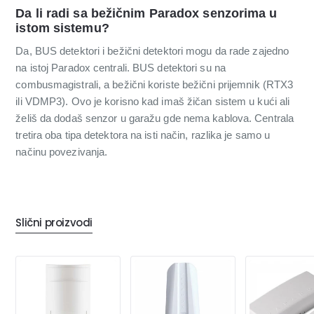
Da li radi sa bežičnim Paradox senzorima u
istom sistemu?
Da, BUS detektori i bežični detektori mogu da rade zajedno
na istoj Paradox centrali. BUS detektori su na
combusmagistrali, a bežični koriste bežični prijemnik (RTX3
ili VDMP3). Ovo je korisno kad imaš žičan sistem u kući ali
želiš da dodaš senzor u garažu gde nema kablova. Centrala
tretira oba tipa detektora na isti način, razlika je samo u
načinu povezivanja.
Slični proizvodi