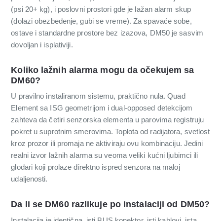
(psi 20+ kg), i poslovni prostori gde je lažan alarm skup
(dolazi obezbeđenje, gubi se vreme). Za spavaće sobe,
ostave i standardne prostore bez izazova, DM50 je sasvim
dovoljan i isplativiji.
Koliko lažnih alarma mogu da očekujem sa
DM60?
U pravilno instaliranom sistemu, praktično nula. Quad
Element sa ISG geometrijom i dual-opposed detekcijom
zahteva da četiri senzorska elementa u parovima registruju
pokret u suprotnim smerovima. Toplota od radijatora, svetlost
kroz prozor ili promaja ne aktiviraju ovu kombinaciju. Jedini
realni izvor lažnih alarma su veoma veliki kućni ljubimci ili
glodari koji prolaze direktno ispred senzora na maloj
udaljenosti.
Da li se DM60 razlikuje po instalaciji od DM50?
Instalacija je identična, isti BUS konektor, isti kablovi, ista