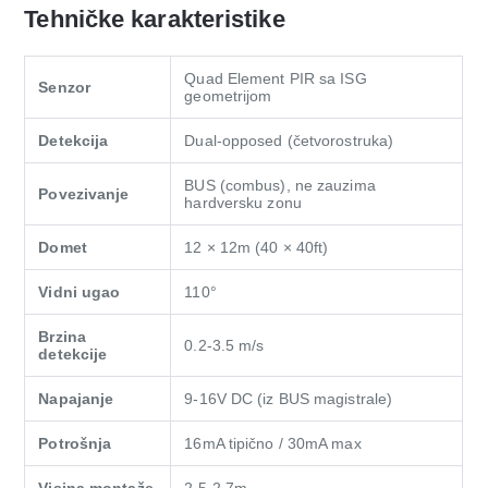
Tehničke karakteristike
Quad Element PIR sa ISG
Senzor
geometrijom
Detekcija
Dual-opposed (četvorostruka)
BUS (combus), ne zauzima
Povezivanje
hardversku zonu
Domet
12 × 12m (40 × 40ft)
Vidni ugao
110°
Brzina
0.2-3.5 m/s
detekcije
Napajanje
9-16V DC (iz BUS magistrale)
Potrošnja
16mA tipično / 30mA max
Visina montaže
2.5-2.7m