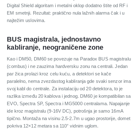
Digital Shield algoritam i metalni oklop dodatno štite od RF i
EM smetnji. Rezultat: praktično nula lažnih alarma čak i u
najtežim uslovima.
BUS magistrala, jednostavno
kabliranje, neograničene zone
Kao i DM50, DM60 se povezuje na Paradox BUS magistralu
(combus) i ne zauzima hardversku zonu na centrali. Jedan
par žica prolazi kroz celu kuću, a detektori se kače
paralelno, nema zvezdastog kabliranja gde svaki senzor ima
svoj kabl do centrale. Za instalaciju od 20 detektora, to je
razlika između 20 kablova i jednog. DM60 je kompatibilan sa
EVO, Spectra SP, Spectra i MG5000 centralama. Napajanje
ide kroz magistralu (9-16V DC), potrošnja je samo 16mA
tipično. Montaža na visinu 2.5-2.7m u ugao prostorije, domet
pokriva 12×12 metara sa 110° vidnim uglom.