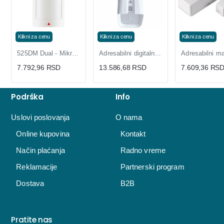
Klikni za cenu
Klikni za cenu
Klikni za cenu
525DM Dual - Mikrotalasni i IC senzor sa 3 LED diode
Adresabilni digitalni dualni detektor pokreta NV37MX
7.792,96 RSD
13.586,68 RSD
7.609,36 RS
Podrška
Info
Uslovi poslovanja
O nama
Online kupovina
Kontakt
Način plaćanja
Radno vreme
Reklamacije
Partnerski program
Dostava
B2B
Pratite nas