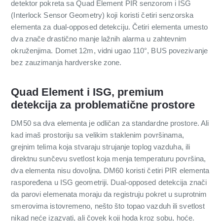
detektor pokreta sa Quad Element PIR senzorom i ISG
(Interlock Sensor Geometry) koji koristi četiri senzorska
elementa za dual-opposed detekciju. Četiri elementa umesto
dva znače drastično manje lažnih alarma u zahtevnim
okruženjima. Domet 12m, vidni ugao 110°, BUS povezivanje
bez zauzimanja hardverske zone.
Quad Element i ISG, premium
detekcija za problematične prostore
DM50 sa dva elementa je odličan za standardne prostore. Ali
kad imaš prostoriju sa velikim staklenim površinama,
grejnim telima koja stvaraju strujanje toplog vazduha, ili
direktnu sunčevu svetlost koja menja temperaturu površina,
dva elementa nisu dovoljna. DM60 koristi četiri PIR elementa
raspoređena u ISG geometriji. Dual-opposed detekcija znači
da parovi elemenata moraju da registruju pokret u suprotnim
smerovima istovremeno, nešto što topao vazduh ili svetlost
nikad neće izazvati, ali čovek koji hoda kroz sobu, hoće.