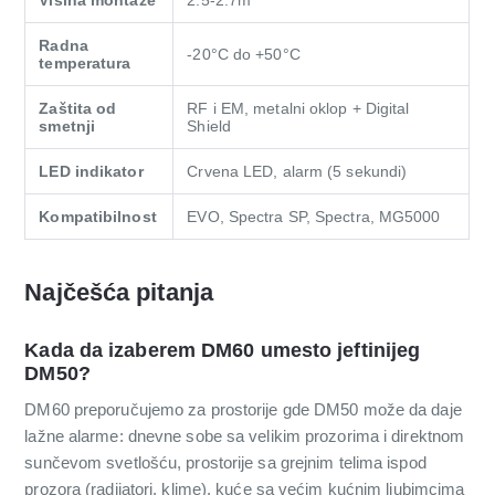
Radna
-20°C do +50°C
temperatura
Zaštita od
RF i EM, metalni oklop + Digital
smetnji
Shield
LED indikator
Crvena LED, alarm (5 sekundi)
Kompatibilnost
EVO, Spectra SP, Spectra, MG5000
Najčešća pitanja
Kada da izaberem DM60 umesto jeftinijeg
DM50?
DM60 preporučujemo za prostorije gde DM50 može da daje
lažne alarme: dnevne sobe sa velikim prozorima i direktnom
sunčevom svetlošću, prostorije sa grejnim telima ispod
prozora (radijatori, klime), kuće sa većim kućnim ljubimcima