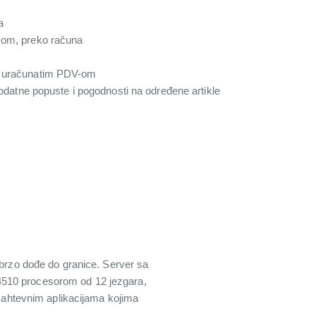
a
com, preko računa
a uračunatim PDV-om
 dodatne popuste i pogodnosti na određene artikle
 brzo dođe do granice. Server sa
4510 procesorom od 12 jezgara,
ahtevnim aplikacijama kojima