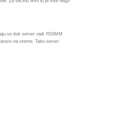
be. Za većinu firmi to je više nego
jaju se dok server radi. RDIMM
kvarove na vreme. Tako server