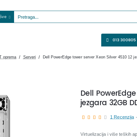
Sve
etraga...
VENTILATORI
WIFI KAMERE
SVE ZA VIDEO NADZOR
013 300805
IT oprema
Serveri
Dell PowerEdge tower server Xeon Silver 4510 12 
Dell PowerEdge 
jezgara 32GB D
1 Recenzija
Virtuelizacija i više teških