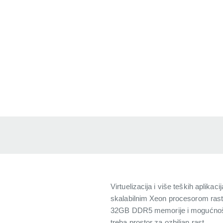
Virtuelizacija i više teških aplik
skalabilnim Xeon procesorom rast
32GB DDR5 memorije i mogućnošću
treba prostor za ozbiljan rast.