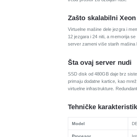
Zašto skalabilni Xeon 
Virtuelne mašine dele jezgra i mem
12 jezgara i 24 niti, a memorija se
server zameni više starih mašina k
Šta ovaj server nudi
SSD disk od 480GB daje brz sistem
primaju dodatne kartice, kao mrežn
virtuelne infrastrukture. Redundan
Tehničke karakteristi
Model
DE
Procesor
In