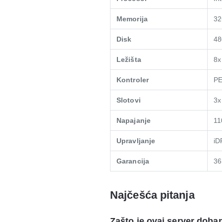
Memorija
32
Disk
48
Ležišta
8x
Kontroler
PE
Slotovi
3x
Napajanje
11
Upravljanje
iD
Garancija
36
Najčešća pitanja
Zašto je ovaj server dobar 