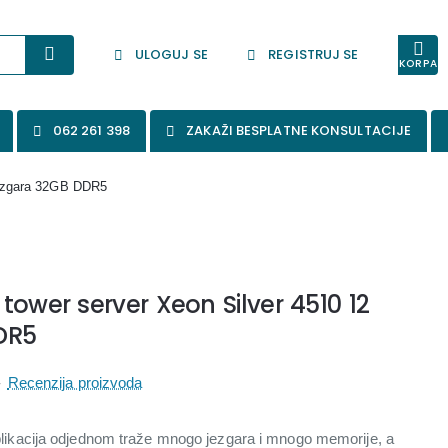
ULOGUJ SE
REGISTRUJ SE
KORPA
062 261 398
ZAKAŽI BESPLATNE KONSULTACIJE
jezgara 32GB DDR5
tower server Xeon Silver 4510 12
DR5
-
Recenzija proizvoda
 aplikacija odjednom traže mnogo jezgara i mnogo memorije, a