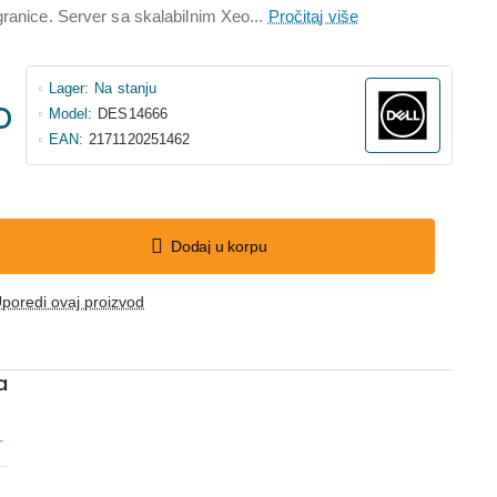
granice. Server sa skalabilnim Xeo...
Pročitaj više
Lager:
Na stanju
D
Model:
DES14666
EAN:
2171120251462
Dodaj u korpu
poredi ovaj proizvod
a
r