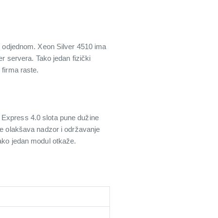
neš odjednom. Xeon Silver 4510 ima
er servera. Tako jedan fizički
 firma raste.
 Express 4.0 slota pune dužine
nje olakšava nadzor i održavanje
 ako jedan modul otkaže.