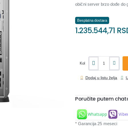
obični server brzo dođe do 
Besplatna dostava
1.235.544,71 RS
Kol
Dodaj u listu želja
U
Poručite putem chat
Whatsapp
Vibe
* Garancija 25 meseci