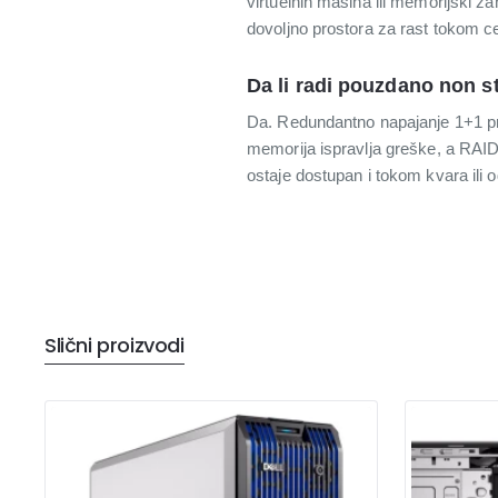
virtuelnih mašina ili memorijski z
dovoljno prostora za rast tokom c
Da li radi pouzdano non s
Da. Redundantno napajanje 1+1 pr
memorija ispravlja greške, a RAID
ostaje dostupan i tokom kvara ili o
Slični proizvodi