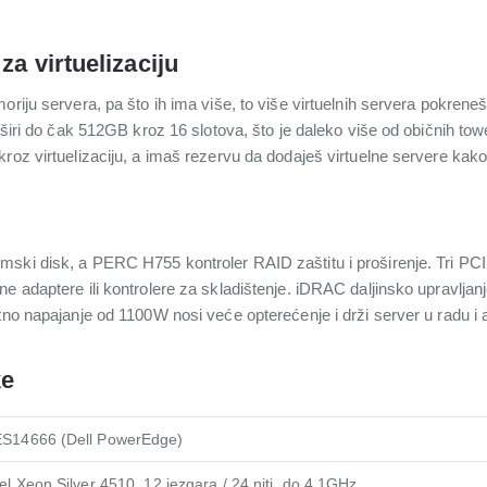
za virtuelizaciju
oriju servera, pa što ih ima više, to više virtuelnih servera pokre
 širi do čak 512GB kroz 16 slotova, što je daleko više od običnih tow
roz virtuelizaciju, a imaš rezervu da dodaješ virtuelne servere kako
ski disk, a PERC H755 kontroler RAID zaštitu i proširenje. Tri PCI
e adaptere ili kontrolere za skladištenje. iDRAC daljinsko upravlja
tno napajanje od 1100W nosi veće opterećenje i drži server u radu i
ke
S14666 (Dell PowerEdge)
tel Xeon Silver 4510, 12 jezgara / 24 niti, do 4.1GHz