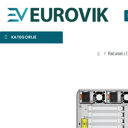
Pr
KATEGORIJE
SNIŽENO
AKCIJA
NOVO
Računari i 
home