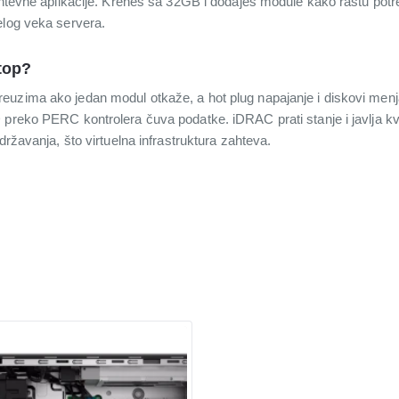
ahtevne aplikacije. Kreneš sa 32GB i dodaješ module kako rastu potre
elog veka servera.
top?
euzima ako jedan modul otkaže, a hot plug napajanje i diskovi men
 preko PERC kontrolera čuva podatke. iDRAC prati stanje i javlja 
državanja, što virtuelna infrastruktura zahteva.