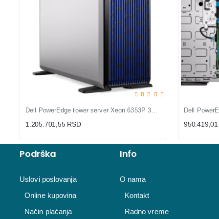
Dell PowerEdge tower server Xeon 6353P 32GB DDR5 i 2x960GB SSD
1.205.701,55 RSD
950.419,0
Podrška
Info
Uslovi poslovanja
O nama
Online kupovina
Kontakt
Način plaćanja
Radno vreme