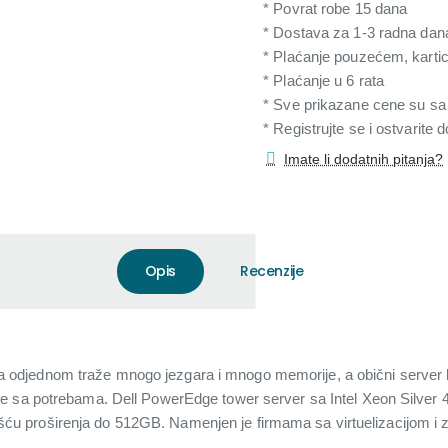
* Povrat robe 15 dana
* Dostava za 1-3 radna dan
* Plaćanje pouzećem, karti
* Plaćanje u 6 rata
* Sve prikazane cene su s
* Registrujte se i ostvarite
Imate li dodatnih pitanja?
Opis
Recenzije
acija odjednom traže mnogo jezgara i mnogo memorije, a obični server
e sa potrebama. Dell PowerEdge tower server sa Intel Xeon Silver 
 proširenja do 512GB. Namenjen je firmama sa virtuelizacijom i z