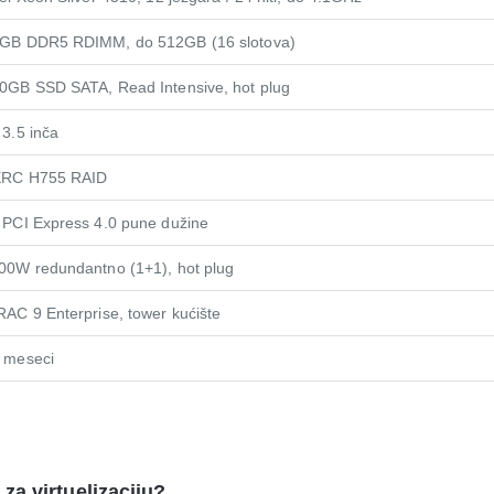
GB DDR5 RDIMM, do 512GB (16 slotova)
0GB SSD SATA, Read Intensive, hot plug
 3.5 inča
RC H755 RAID
 PCI Express 4.0 pune dužine
00W redundantno (1+1), hot plug
RAC 9 Enterprise, tower kućište
 meseci
za virtuelizaciju?