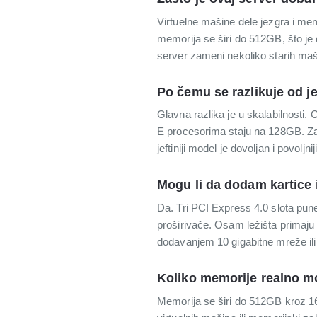
Virtuelne mašine dele jezgra i memo
memorija se širi do 512GB, što je 
server zameni nekoliko starih maš
Po čemu se razlikuje od je
Glavna razlika je u skalabilnosti.
E procesorima staju na 128GB. Za v
jeftiniji model je dovoljan i povoljniji
Mogu li da dodam kartice 
Da. Tri PCI Express 4.0 slota pune
proširivače. Osam ležišta primaju
dodavanjem 10 gigabitne mreže ili 
Koliko memorije realno m
Memorija se širi do 512GB kroz 1