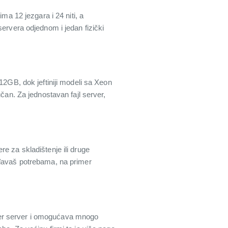
ma 12 jezgara i 24 niti, a
servera odjednom i jedan fizički
12GB, dok jeftiniji modeli sa Xeon
učan. Za jednostavan fajl server,
e za skladištenje ili druge
ođavaš potrebama, na primer
wer server i omogućava mnogo