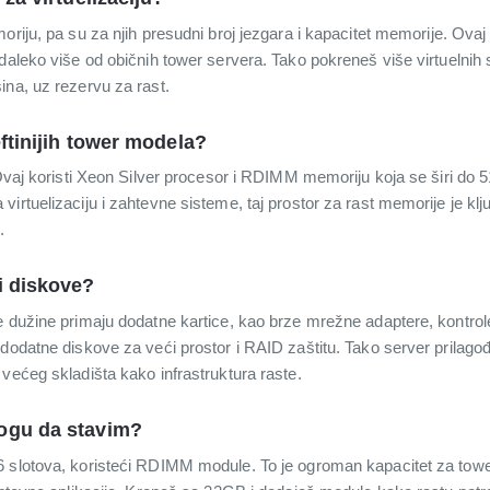
riju, pa su za njih presudni broj jezgara i kapacitet memorije. Ovaj i
daleko više od običnih tower servera. Tako pokreneš više virtuelnih 
ina, uz rezervu za rast.
ftinijih tower modela?
 Ovaj koristi Xeon Silver procesor i RDIMM memoriju koja se širi do 5
irtuelizaciju i zahtevne sisteme, taj prostor za rast memorije je klj
.
i diskove?
 dužine primaju dodatne kartice, kao brze mrežne adaptere, kontroler
 dodatne diskove za veći prostor i RAID zaštitu. Tako server prilag
većeg skladišta kako infrastruktura raste.
ogu da stavim?
6 slotova, koristeći RDIMM module. To je ogroman kapacitet za to