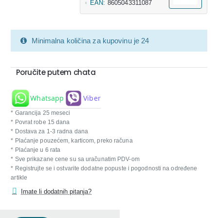
EAN:
8605043311087
Minimalna količina za kupovinu je 24
Poručite putem chata
Whatsapp
Viber
* Garancija 25 meseci
* Povrat robe 15 dana
* Dostava za 1-3 radna dana
* Plaćanje pouzećem, karticom, preko računa
* Plaćanje u 6 rata
* Sve prikazane cene su sa uračunatim PDV-om
* Registrujte se i ostvarite dodatne popuste i pogodnosti na određene
artikle
Imate li dodatnih pitanja?