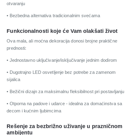
otvaranju
• Bezbedna alternativa tradicionalnim svećama
Funkcionalnosti koje će Vam olakšati život
Ova mala, ali moćna dekoracija donosi brojne praktične
prednosti:
• Jednostavno uključivanje/isključivanje jednim dodirom
• Dugotrajno LED osvetljenje bez potrebe za zamenom
sijalica
• Bežični dizajn za maksimalnu fleksibilnost pri postavljanju
• Otporna na padove i udarce - idealna za domaćinstva sa
decom i kućnim ljubimcima
Rešenje za bezbrižno uživanje u prazničnom
ambijentu