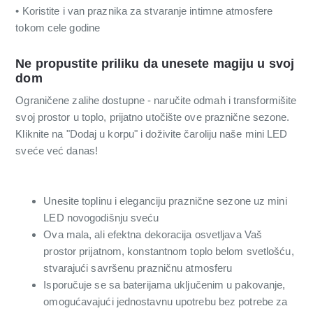
• Koristite i van praznika za stvaranje intimne atmosfere
tokom cele godine
Ne propustite priliku da unesete magiju u svoj
dom
Ograničene zalihe dostupne - naručite odmah i transformišite
svoj prostor u toplo, prijatno utočište ove praznične sezone.
Kliknite na "Dodaj u korpu" i doživite čaroliju naše mini LED
sveće već danas!
Unesite toplinu i eleganciju praznične sezone uz mini
LED novogodišnju sveću
Ova mala, ali efektna dekoracija osvetljava Vaš
prostor prijatnom, konstantnom toplo belom svetlošću,
stvarajući savršenu prazničnu atmosferu
Isporučuje se sa baterijama uključenim u pakovanje,
omogućavajući jednostavnu upotrebu bez potrebe za