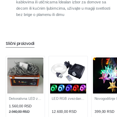
kablovima ili utičnicama Idealan izbor za domove sa
decom ili kućnim ljubimcima, uživajte u magiji svetlosti
bez brige o plamenu ili dimu
Slični proizvodi
OUTLET
NOVO
-47%
Dekorativna LED zavesa svetleća RGB 8 efekata
LED RGB zvezdano nebo 45W sa 200 optičkih vlakana i daljinskim
1.560,00 RSD
12.600,00 RSD
399,00 RSD
2.940,00 RSD