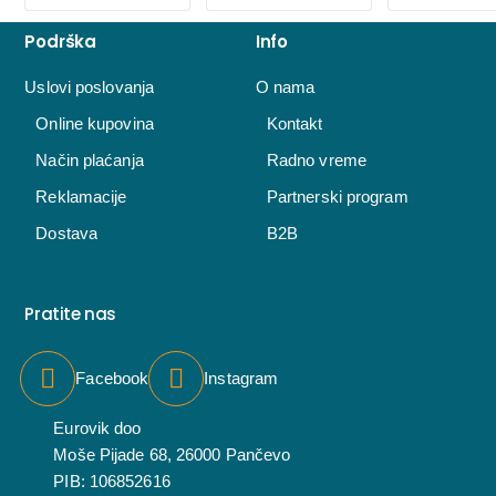
Podrška
Info
Uslovi poslovanja
O nama
Online kupovina
Kontakt
Način plaćanja
Radno vreme
Reklamacije
Partnerski program
Dostava
B2B
Pratite nas
Facebook
Instagram
Eurovik doo
Moše Pijade 68, 26000 Pančevo
PIB: 106852616