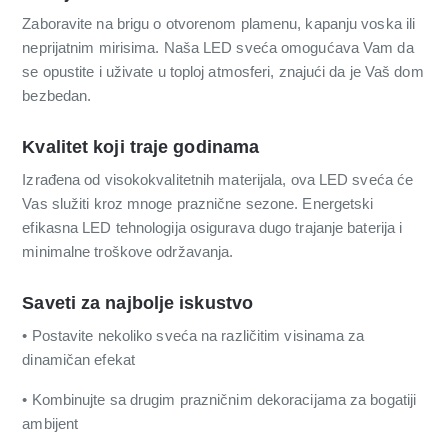
Zaboravite na brigu o otvorenom plamenu, kapanju voska ili
neprijatnim mirisima. Naša LED sveća omogućava Vam da
se opustite i uživate u toploj atmosferi, znajući da je Vaš dom
bezbedan.
Kvalitet koji traje godinama
Izrađena od visokokvalitetnih materijala, ova LED sveća će
Vas služiti kroz mnoge praznične sezone. Energetski
efikasna LED tehnologija osigurava dugo trajanje baterija i
minimalne troškove održavanja.
Saveti za najbolje iskustvo
• Postavite nekoliko sveća na različitim visinama za
dinamičan efekat
• Kombinujte sa drugim prazničnim dekoracijama za bogatiji
ambijent