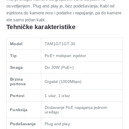
osvetljenjem. Plug and play je, bez podešavanja. Kabl od
injektora do kamere nosi i podatke i napajanje, pa do kamere
ide samo jedan kabl.
Tehničke karakteristike
Model
TAM1GT1GT-30
Tip
PoE+ midspan injektor
Snaga
Do 30W (PoE+)
Brzina
Gigabit (1000Mbps)
portova
Portovi
1 ulaz, 1 izlaz
Dodavanje PoE napajanja jednom
Funkcija
uređaju
Podešavanje
Plug and play