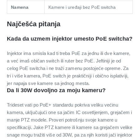
Namena
Kamere i uređaji bez PoE switcha
Najčešća pitanja
Kada da uzmem injektor umesto PoE switcha?
Injektor ima smisla kad ti treba PoE za jednu ili dve kamere,
a već imaš običan switch ili ruter bez PoE. Jeftiniji je od
celog PoE switcha i ne traži zamenu postojeće opreme. Za
tri i više kamera, PoE switch je praktičniji i obično isplativiji,
jer napaja sve kamere sa jednog mesta.
Da li 30W dovoljno za moju kameru?
Trideset vati po PoE+ standardu pokriva veliku većinu
kamera, uključujući one sa jačim IC osvetljenjem, grejačem i
manje PTZ modele. Proveri potrošnju svoje kamere u
specifikaciji. Jake PTZ kamere ili kamere sa grejačem velike
snage mogu tražiti više od 30W, pa za njih koristi jači injektor