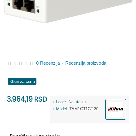
0 Recenzija
-
Recenzija proizvoda
Klikni za cenu
3.964,19 RSD
Lager:
Na stanju
Model:
TAM1GT1GT-30
Poručite putem chata