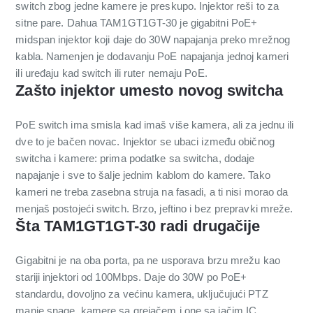
switch zbog jedne kamere je preskupo. Injektor reši to za
sitne pare. Dahua TAM1GT1GT-30 je gigabitni PoE+
midspan injektor koji daje do 30W napajanja preko mrežnog
kabla. Namenjen je dodavanju PoE napajanja jednoj kameri
ili uređaju kad switch ili ruter nemaju PoE.
Zašto injektor umesto novog switcha
PoE switch ima smisla kad imaš više kamera, ali za jednu ili
dve to je bačen novac. Injektor se ubaci između običnog
switcha i kamere: prima podatke sa switcha, dodaje
napajanje i sve to šalje jednim kablom do kamere. Tako
kameri ne treba zasebna struja na fasadi, a ti nisi morao da
menjaš postojeći switch. Brzo, jeftino i bez prepravki mreže.
Šta TAM1GT1GT-30 radi drugačije
Gigabitni je na oba porta, pa ne usporava brzu mrežu kao
stariji injektori od 100Mbps. Daje do 30W po PoE+
standardu, dovoljno za većinu kamera, uključujući PTZ
manje snage, kamere sa grejačem i one sa jačim IC