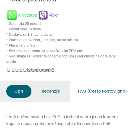
Whatsapp
Viber
* Garancija 25 meseci
* Povrat robe 15 dana
* Dostava za 1-3 radna dana
* Plaćanje pouzećem, karticom, preko računa
* Plaćanje u 6 rata
* Sve prikazane cene su sa uračunatim PDV-om
* Registrujte se i ostvarite dodatne popuste i pogodnosti na određene
artikle
Imate li dodatnih pitanja?
Opis
Recenzije
FAQ (Često Postavljana P
Imaš običan switch bez PoE, a treba ti samo jedna kamera
koja se napaja preko mrežnog kabla. Kupovati ceo PoE