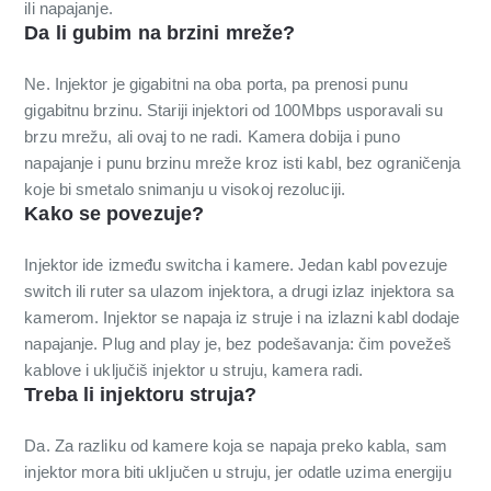
ili napajanje.
Da li gubim na brzini mreže?
Ne. Injektor je gigabitni na oba porta, pa prenosi punu
gigabitnu brzinu. Stariji injektori od 100Mbps usporavali su
brzu mrežu, ali ovaj to ne radi. Kamera dobija i puno
napajanje i punu brzinu mreže kroz isti kabl, bez ograničenja
koje bi smetalo snimanju u visokoj rezoluciji.
Kako se povezuje?
Injektor ide između switcha i kamere. Jedan kabl povezuje
switch ili ruter sa ulazom injektora, a drugi izlaz injektora sa
kamerom. Injektor se napaja iz struje i na izlazni kabl dodaje
napajanje. Plug and play je, bez podešavanja: čim povežeš
kablove i uključiš injektor u struju, kamera radi.
Treba li injektoru struja?
Da. Za razliku od kamere koja se napaja preko kabla, sam
injektor mora biti uključen u struju, jer odatle uzima energiju