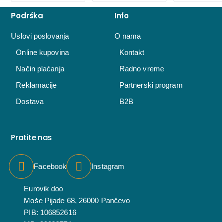
Podrška
Info
Uslovi poslovanja
O nama
Online kupovina
Kontakt
Način plaćanja
Radno vreme
Reklamacije
Partnerski program
Dostava
B2B
Pratite nas
Facebook
Instagram
Eurovik doo
Moše Pijade 68, 26000 Pančevo
PIB: 106852616