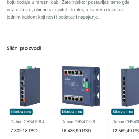
koju dodaje u mrežni kabl. Zato injektor postavljaš tamo gde
ima utičnice, obično uz switch ili ruter, a kameru dovučeš
jednim kablom koji nosi i podatke i napajanje.
Slični proizvodi
Klikni za cenu
Klikni za cenu
Klikni za cenu
Dahua CHS4106-4ET očvrsnuti cloud PoE switch 6 portova sa SFP 60W
Dahua CHS4110-8ET očvrsnuti cloud PoE switch 10 portova sa combo uplinkom i DIP 90W
7.309,18 RSD
16.436,90 RSD
12.569,40 R