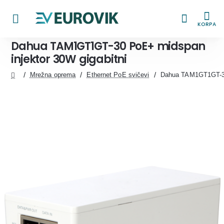
KORPA
Dahua TAM1GT1GT-30 PoE+ midspan
injektor 30W gigabitni
Mrežna oprema
Ethernet PoE svičevi
Dahua TAM1GT1GT-30 
home