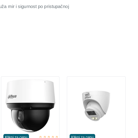
 mir i sigurnost po pristupačnoj
Klikni za cenu
Klikni za cenu