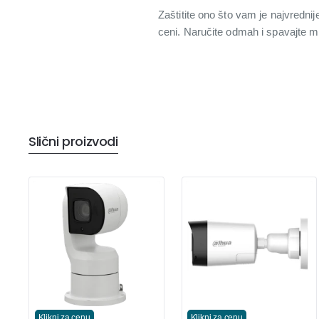
Zaštitite ono što vam je najvre
ceni. Naručite odmah i spavajte mi
Slični proizvodi
Klikni za cenu
Klikni za cenu