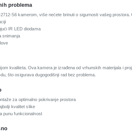
nih problema
-S6 kamerom, više nećete brinuti o sigurnosti vašeg prostora.
ciji
ujući IR LED diodama
a snimanja
love
jom kvaliteta. Ova kamera je izrađena od vrhunskih materijala i proje
odu, što osigurava dugogodišnji rad bez problema.
o
ntaže za optimalno pokrivanje prostora
bolji kvalitet slike
a punu funkcionalnost
sno