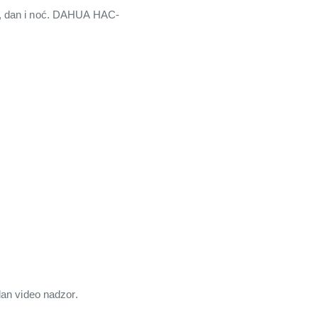
m, dan i noć. DAHUA HAC-
.
dan video nadzor.