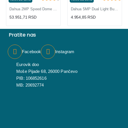
Dahua 2MP Speed Dome PTZ kamera 16x zum sa IC dometom 100m SD49216DB
Dahua 5MP Dual Light Bullet Kamera | SIG01494
53.951,71 RSD
4.954,85 RSD
Pratite nas
Facebook
Instagram
Eurovik doo
Moše Pijade 68, 26000 Pančevo
PIB: 106852616
MB: 20692774