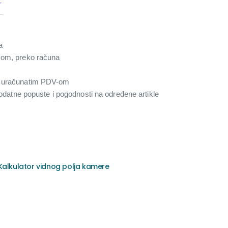
r
a
com, preko računa
a uračunatim PDV-om
 dodatne popuste i pogodnosti na određene artikle
Kalkulator vidnog polja kamere