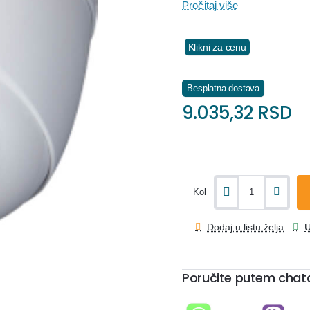
Pročitaj više
Klikni za cenu
Besplatna dostava
9.035,32 RSD
Kol
Dodaj u listu želja
U
Poručite putem chat