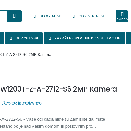
ULOGUJ SE
REGISTRUJ SE
KORPA
062 261 398
ZAKAŽI BESPLATNE KONSULTACIJE
T-Z-A-2712-S6 2MP Kamera
W1200T-Z-A-2712-S6 2MP Kamera
-
Recenzija proizvoda
12-S6 - Vaše oči kada niste tu Zamislite da imate
stano bdije nad vašim domom ili poslovnim pro...