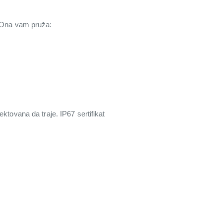
 Ona vam pruža:
ktovana da traje. IP67 sertifikat