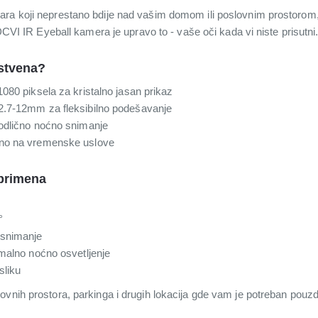
ara koji neprestano bdije nad vašim domom ili poslovnim prostoro
R Eyeball kamera je upravo to - vaše oči kada vi niste prisutni
nstvena?
080 piksela za kristalno jasan prikaz
2.7-12mm za fleksibilno podešavanje
 odlično noćno snimanje
rno na vremenske uslove
 primena
°
 snimanje
imalno noćno osvetljenje
sliku
ovnih prostora, parkinga i drugih lokacija gde vam je potreban pouz