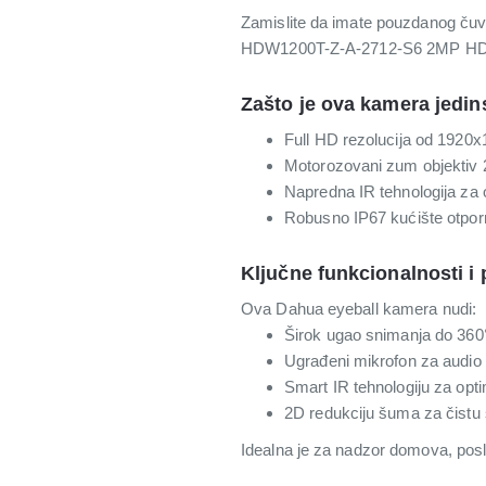
Zamislite da imate pouzdanog čuv
HDW1200T-Z-A-2712-S6 2MP HDCVI I
Zašto je ova kamera jedi
Full HD rezolucija od 1920x1
Motorozovani zum objektiv 
Napredna IR tehnologija za
Robusno IP67 kućište otpo
Ključne funkcionalnosti i
Ova Dahua eyeball kamera nudi:
Širok ugao snimanja do 360
Ugrađeni mikrofon za audio
Smart IR tehnologiju za opt
2D redukciju šuma za čistu 
Idealna je za nadzor domova, posl