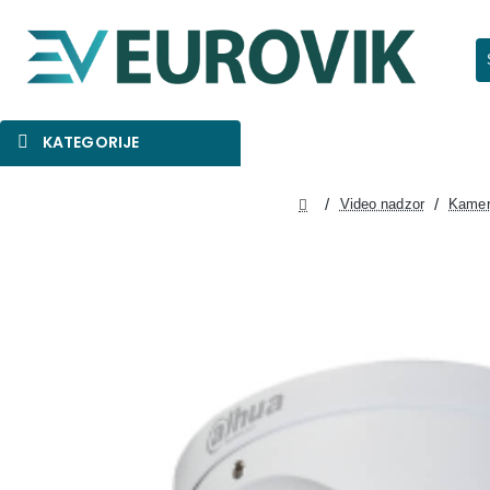
Pr
KATEGORIJE
SNIŽENO
AKCIJA
NOVO
Video nadzor
Kamer
home