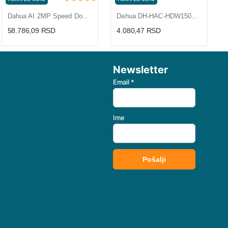
Dahua AI 2MP Speed Dome PTZ kamera 16x zum sa Auto Tracking SD4A216DB
Dahua DH-HAC-HDW1500CLQP-IL-A 5MP Dual Light kamera
58.786,09 RSD
4.080,47 RSD