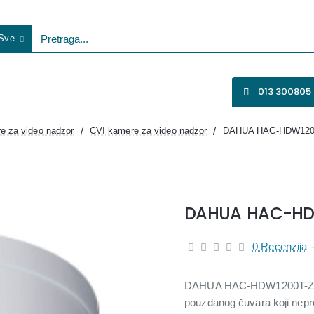
Sve
etraga...
VENTILATORI
WIFI KAMERE
SVE ZA VIDEO NADZOR
013 300805
e za video nadzor
CVI kamere za video nadzor
DAHUA HAC-HDW1200
DAHUA HAC-HD
0 Recenzija
DAHUA HAC-HDW1200T-Z-A-27
pouzdanog čuvara koji nepre