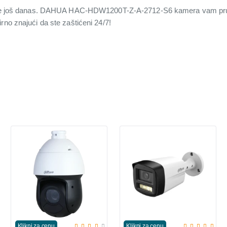
dnije još danas. DAHUA HAC-HDW1200T-Z-A-2712-S6 kamera vam pruža
rno znajući da ste zaštićeni 24/7!
Klikni za cenu
Klikni za cenu