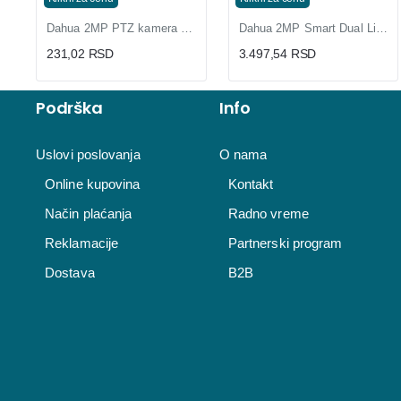
Dahua 2MP PTZ kamera 25x zum sa IC dometom 150m i Auto Tracking PTZ1A225
Dahua 2MP Smart Dual Light HDCVI Bullet Kamera sa Two-way Talk
231,02 RSD
3.497,54 RSD
Podrška
Info
Uslovi poslovanja
O nama
Online kupovina
Kontakt
Način plaćanja
Radno vreme
Reklamacije
Partnerski program
Dostava
B2B