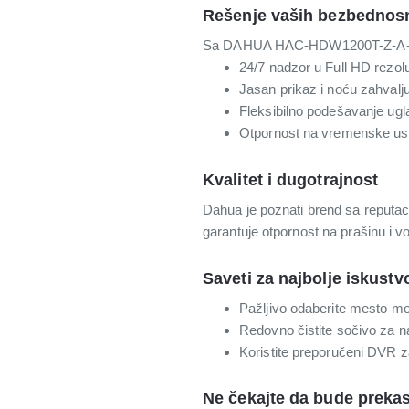
Rešenje vaših bezbednos
Sa DAHUA HAC-HDW1200T-Z-A-2712
24/7 nadzor u Full HD rezolu
Jasan prikaz i noću zahvalj
Fleksibilno podešavanje ugl
Otpornost na vremenske us
Kvalitet i dugotrajnost
Dahua je poznati brend sa reputaci
garantuje otpornost na prašinu i v
Saveti za najbolje iskustv
Pažljivo odaberite mesto mo
Redovno čistite sočivo za naj
Koristite preporučeni DVR z
Ne čekajte da bude preka