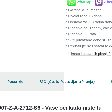
Whatsapp
Vibe
* Garancija 25 meseci
* Povrat robe 15 dana
* Dostava za 1-3 radna dan
* Plaćanje pouzećem, karti
* Plaćanje u 6 rata
* Sve prikazane cene su s
* Registrujte se i ostvarite
Imate li dodatnih pitanja?
Recenzije
FAQ (Često Postavljana Pitanja)
Z-A-2712-S6 - Vaše oči kada niste tu