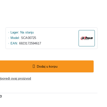
Lager:
Na stanju
Model:
SCA00725
EAN:
6923172594617
Dodaj u korpu
poredi ovaj proizvod
a