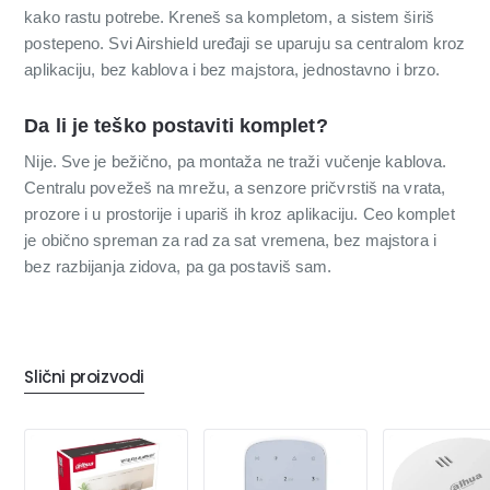
kako rastu potrebe. Kreneš sa kompletom, a sistem širiš
postepeno. Svi Airshield uređaji se uparuju sa centralom kroz
aplikaciju, bez kablova i bez majstora, jednostavno i brzo.
Da li je teško postaviti komplet?
Nije. Sve je bežično, pa montaža ne traži vučenje kablova.
Centralu povežeš na mrežu, a senzore pričvrstiš na vrata,
prozore i u prostorije i upariš ih kroz aplikaciju. Ceo komplet
je obično spreman za rad za sat vremena, bez majstora i
bez razbijanja zidova, pa ga postaviš sam.
Slični proizvodi