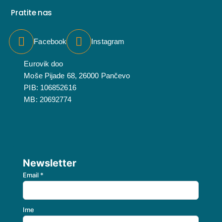
Pratite nas
Facebook
Instagram
Eurovik doo
Moše Pijade 68, 26000 Pančevo
PIB: 106852616
MB: 20692774