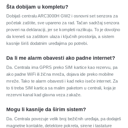
Šta dobijam u kompletu?
Dobijaš centralu ARC3000H GW2 i osnovni set senzora za
početak zaštite, sve upareno za rad. Tačan sadržaj senzora
proveri na deklaraciji, jer se kompleti razlikuju. To je dovoljno
da kreneš sa zaštitom ulaza i ključnih prostorija, a sistem
kasnije širiš dodatnim uređajima po potrebi.
Da li me alarm obavesti ako padne internet?
Da. Centrala ima GPRS preko SIM kartice kao rezervu, pa
ako padne WiFi ili žična mreža, dojava ide preko mobilne
mreže. Tako te alarm obavesti i kad neko iseče internet. Za
to ti treba SIM kartica sa malim paketom u centrali, koja je
rezervni kanal kad glavna veza zakaže.
Mogu li kasnije da širim sistem?
Da. Centrala povezuje velik broj bežičnih uređaja, pa dodaješ
magnetne kontakte, detektore pokreta, sirene i tastature