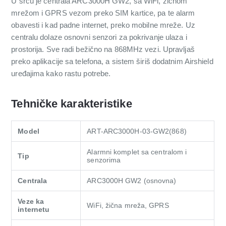
U srcu je centrala ARC3000H GW2, sa WiFi, žičnom
mrežom i GPRS vezom preko SIM kartice, pa te alarm
obavesti i kad padne internet, preko mobilne mreže. Uz
centralu dolaze osnovni senzori za pokrivanje ulaza i
prostorija. Sve radi bežično na 868MHz vezi. Upravljaš
preko aplikacije sa telefona, a sistem širiš dodatnim Airshield
uređajima kako rastu potrebe.
Tehničke karakteristike
Model
ART-ARC3000H-03-GW2(868)
Alarmni komplet sa centralom i
Tip
senzorima
Centrala
ARC3000H GW2 (osnovna)
Veze ka
WiFi, žična mreža, GPRS
internetu