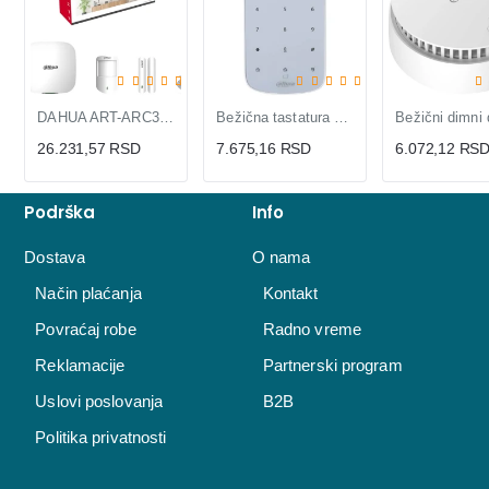
DAHUA ART-ARC3000H-03-GW2(868) Alarm KIT
Bežična tastatura DAHUA ARK30T-W2(868)
26.231,57 RSD
7.675,16 RSD
6.072,12 RS
Podrška
Info
Dostava
O nama
Način plaćanja
Kontakt
Povraćaj robe
Radno vreme
Reklamacije
Partnerski program
Uslovi poslovanja
B2B
Politika privatnosti