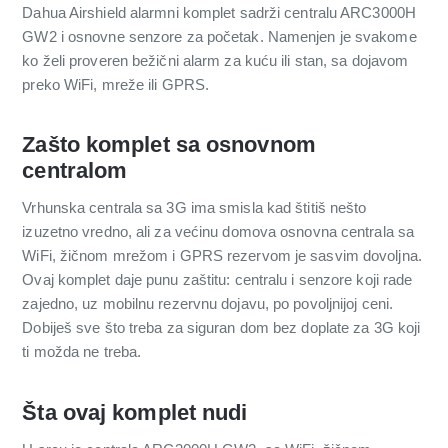
Dahua Airshield alarmni komplet sadrži centralu ARC3000H
GW2 i osnovne senzore za početak. Namenjen je svakome
ko želi proveren bežični alarm za kuću ili stan, sa dojavom
preko WiFi, mreže ili GPRS.
Zašto komplet sa osnovnom
centralom
Vrhunska centrala sa 3G ima smisla kad štitiš nešto
izuzetno vredno, ali za većinu domova osnovna centrala sa
WiFi, žičnom mrežom i GPRS rezervom je sasvim dovoljna.
Ovaj komplet daje punu zaštitu: centralu i senzore koji rade
zajedno, uz mobilnu rezervnu dojavu, po povoljnijoj ceni.
Dobiješ sve što treba za siguran dom bez doplate za 3G koji
ti možda ne treba.
Šta ovaj komplet nudi