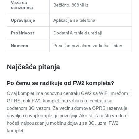
Veza sa
Bežično, 868MHz
senzorima
Upravljanje
Aplikacija sa telefona
Proširivost
Dodatni Airshield uređaji
Namena
Povoljan prvi alarm za kuću ili stan
Najčešća pitanja
Po čemu se razlikuje od FW2 kompleta?
Ovaj komplet ima osnovnu centralu GW2 sa WiFi, mrežom i
GPRS, dok FW2 komplet ima vrhunsku centralu sa
dodatnom 3G vezom. Za većinu domova GPRS rezerva je
dovoljna i ovaj komplet je povoljniji. Ako štitiš nešto vredno i
hoćeš najpouzdaniju mobilnu dojavu sa 3G, uzmi FW2
komplet.