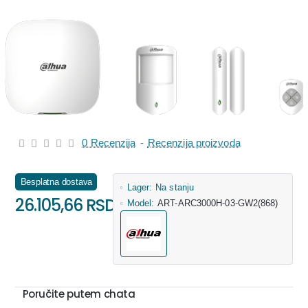
0 Recenzija
-
Recenzija proizvoda
Besplatna dostava
Lager:
Na stanju
26.105,66 RSD
Model:
ART-ARC3000H-03-GW2(868)
Poručite putem chata