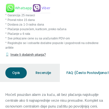
Whatsapp
Viber
* Garancija 25 meseci
* Povrat robe 15 dana
* Dostava za 1-3 radna dana
* Plaćanje pouzećem, karticom, preko računa
* Plaćanje u 6 rata
* Sve prikazane cene su sa uračunatim PDV-om
* Registrujte se i ostvarite dodatne popuste i pogodnosti na određene
artikle
Imate li dodatnih pitanja?
Opis
Recenzije
FAQ (Često Postavljana P
Hoćeš pouzdan alarm za kuću, ali bez plaćanja najskuplje
centrale ako ti najnaprednije veze nisu presudne. Komplet sa
osnovnom centralom daje punu zaštitu po povoljnijoj ceni.