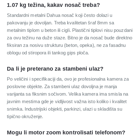
1.07 kg težina, kakav nosač treba?
Standardni metalni Dahua nosač koji često dolazi u
pakovanju je dovoljan. Treba kvalitetan šraf 8mm sa
metalnim tiplom u beton ili cigli. Plastični tiplovi nisu pouzdani
za ovu težinu na duže staze. Bitno je da nosač bude direktno
fiksiran za nosivu strukturu (beton, opeka), ne za fasadnu
oblogu od stiropora ili tankog gips ploča.
Da li je preterano za stambeni ulaz?
Po veličini i specifikaciji da, ovo je profesionalna kamera za
poslovne objekte. Za stambeni ulaz dovoljna je manja
varijanta sa fiksnim sočivom. Velika kamera ima smisla na
javnim mestima gde je vidljivost važna isto koliko i kvalitet
snimka. Industrijski objekti, parkinzi, ulazi u skladišta su
tipično okruženje.
Mogu li motor zoom kontrolisati telefonom?