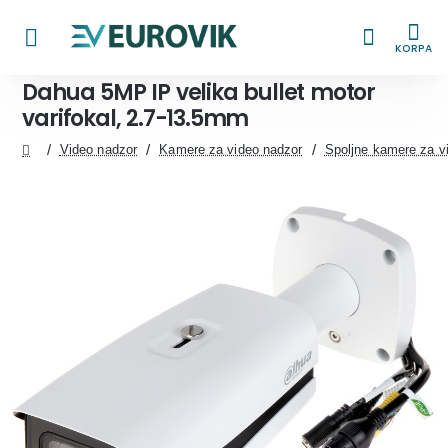
KORPA
Dahua 5MP IP velika bullet motor
varifokal, 2.7-13.5mm
Video nadzor
Kamere za video nadzor
Spoljne kamere za v
home