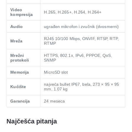
Video
H.265, H.265+, H.264, H.264+
kompresija
Audio
ugrađen mikrofon i zvučnik (dvosmerni)
RJ45 10/100 Mbps, ONVIF, RTSP, RTP,
Mreža
RTMP
Mrežni
HTTPS, 802.1x, IPv6, PPPOE, QoS,
protokoli
SNMP
Memorija
MicroSD slot
najveća bullet IP67, bela, 273 × 95 × 95
Kućište
mm, 1.07 kg
Garancija
24 meseca
Najčešća pitanja