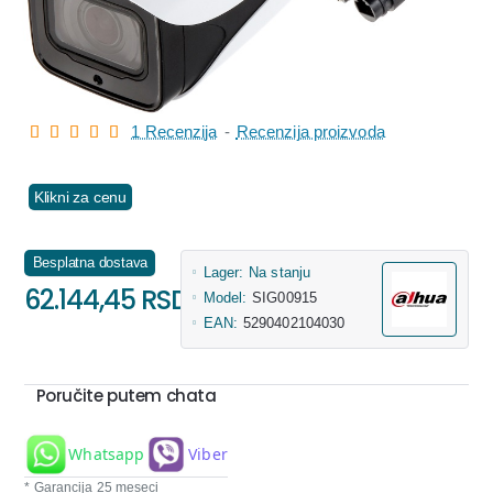
1 Recenzija
-
Recenzija proizvoda
Klikni za cenu
Besplatna dostava
Lager:
Na stanju
62.144,45 RSD
Model:
SIG00915
EAN:
5290402104030
Poručite putem chata
Whatsapp
Viber
* Garancija 25 meseci