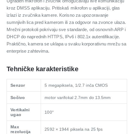
Ugrađen mikrofon i zvučnik omogućavaju live komunikaciju
kroz DMSS aplikaciju. Pritiskaš mikrofon u aplikaciji, glas
izlazi iz zvučnika kamere. Korisno za upozoravanje
sumnjivih lica pred kamerom ili za odgovor na zvonce ulaza.
Mrežni protokoli pokrivaju sve standarde, od osnovnih ARP i
DHCP do naprednih HTTPS, IPv6 i 802.1x autentifikacije.
Praktično, kamera se uklapa u svaku korporativnu mrežu sa
enterprise zahtevima.
Tehničke karakteristike
Senzor
5 megapiksela, 1/2.7 inča CMOS
Sočivo
motor varifokal 2.7mm do 13.5mm
Vertikalni
100°
ugao
Max
2592 × 1944 piksela na 25 fps
rezolucija