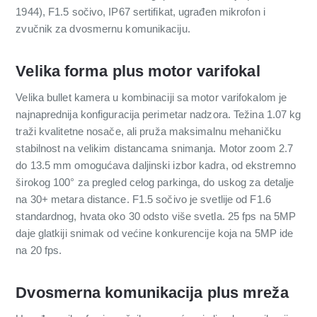
1944), F1.5 sočivo, IP67 sertifikat, ugrađen mikrofon i
zvučnik za dvosmernu komunikaciju.
Velika forma plus motor varifokal
Velika bullet kamera u kombinaciji sa motor varifokalom je
najnaprednija konfiguracija perimetar nadzora. Težina 1.07 kg
traži kvalitetne nosače, ali pruža maksimalnu mehaničku
stabilnost na velikim distancama snimanja. Motor zoom 2.7
do 13.5 mm omogućava daljinski izbor kadra, od ekstremno
širokog 100° za pregled celog parkinga, do uskog za detalje
na 30+ metara distance. F1.5 sočivo je svetlije od F1.6
standardnog, hvata oko 30 odsto više svetla. 25 fps na 5MP
daje glatkiji snimak od većine konkurencije koja na 5MP ide
na 20 fps.
Dvosmerna komunikacija plus mreža