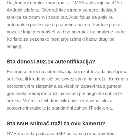
Da, kontrola motor zoom radi iz DMSS aplikacije na iOS i
Android telefonu. Otvaraš live stream kamere, dodaješ
strelice za zoom in i zoom out. Auto fokus se aktivira
automatski posle svake promene zoom-a. Postoje preset
pozicije koje memorišeš za brzi povratak na omiljene kadre.
Korisno za sezonsko menjanje (zimski kadar drugi od
letnjeg).
Šta donosi 802.1x autentifikacija?
Enterprise mrežna autentifikacija koja zahteva da uređaj ima
sertifikat ili kredencijale pre povezivanja na mrežu. Korisno u
korporativnim sistemima sa visokim zahtevima sigurnosti,
gde svaki uređaj mora biti ovlašćen pre nego što dobije IP
adresu. Većini kućnih korisnika nije relevantna, ali za
poslovne instalacije je standardni zahtev IT odeljenja.
Šta NVR snimač traži za ovu kameru?
NVR mora da podržava 5MP po kanalu i ima dovoljno