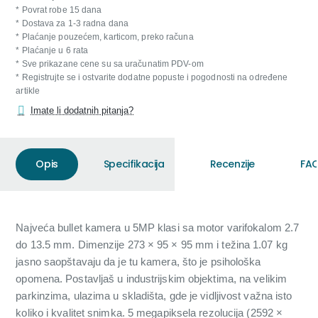
* Povrat robe 15 dana
* Dostava za 1-3 radna dana
* Plaćanje pouzećem, karticom, preko računa
* Plaćanje u 6 rata
* Sve prikazane cene su sa uračunatim PDV-om
* Registrujte se i ostvarite dodatne popuste i pogodnosti na određene
artikle
Imate li dodatnih pitanja?
Opis
Specifikacija
Recenzije
FAQ
Najveća bullet kamera u 5MP klasi sa motor varifokalom 2.7
do 13.5 mm. Dimenzije 273 × 95 × 95 mm i težina 1.07 kg
jasno saopštavaju da je tu kamera, što je psihološka
opomena. Postavljaš u industrijskim objektima, na velikim
parkinzima, ulazima u skladišta, gde je vidljivost važna isto
koliko i kvalitet snimka. 5 megapiksela rezolucija (2592 ×