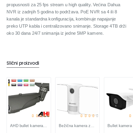
propusnosti za 25 fps stream u high quality. Većina Dahua
NVR iz zadnjih 5 godina to podržava. PoE NVR sa 4 ili 8
kanala je standardna konfiguracija, kombinuje napajanje
preko UTP kabla i centralizovano snimanje. Storage 4TB drži
oko 30 dana 24/7 snimanja iz jedne 5MP kamere.
Slični proizvodi
AHD bullet kamera WAHD20ST-WT40 2MP sa varifokalom 2.8-12mm
Bežična kamera za spoljnu upotrebu Sentri Sensbi